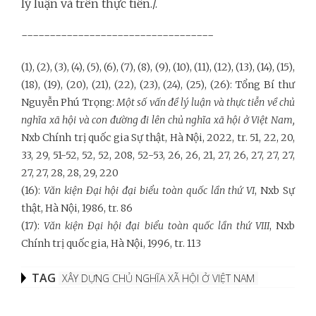
lý luận và trên thực tiễn./.
----------------------------------
(1), (2), (3), (4), (5), (6), (7), (8), (9), (10), (11), (12), (13), (14), (15),
(18), (19), (20), (21), (22), (23), (24), (25), (26): Tổng Bí thư
Nguyễn Phú Trọng:
Một số vấn đề lý luận và thực tiễn về chủ
nghĩa xã hội và con đường đi lên chủ nghĩa xã hội ở Việt Nam,
Nxb Chính trị quốc gia Sự thật, Hà Nội, 2022, tr. 51, 22, 20,
33, 29, 51-52, 52, 52, 208, 52-53, 26, 26, 21, 27, 26, 27, 27, 27,
27, 27, 28, 28, 29, 220
(16):
Văn kiện Đ
ại hội đại biểu
toàn quốc lần thứ VI
, Nxb Sự
thật, Hà Nội, 1986, tr. 86
(17):
Văn kiện Đ
ại hội đại biểu
toàn quốc lần thứ VIII
, Nxb
Chính trị quốc gia, Hà Nội, 1996, tr. 113
TAG
XÂY DỰNG CHỦ NGHĨA XÃ HỘI Ở VIỆT NAM