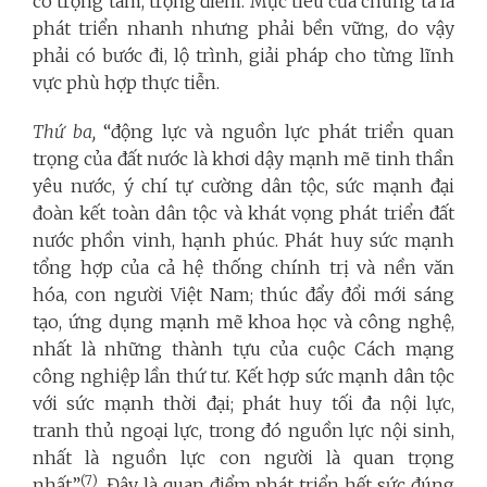
có trọng tâm, trọng điểm. Mục tiêu của chúng ta là
phát triển nhanh nhưng phải bền vững, do vậy
phải có bước đi, lộ trình, giải pháp cho từng lĩnh
vực phù hợp thực tiễn.
Thứ ba,
“động lực và nguồn lực phát triển quan
trọng của đất nước là khơi dậy mạnh mẽ tinh thần
yêu nước, ý chí tự cường dân tộc, sức mạnh đại
đoàn kết toàn dân tộc và khát vọng phát triển đất
nước phồn vinh, hạnh phúc. Phát huy sức mạnh
tổng hợp của cả hệ thống chính trị và nền văn
hóa, con người Việt Nam; thúc đẩy đổi mới sáng
tạo, ứng dụng mạnh mẽ khoa học và công nghệ,
nhất là những thành tựu của cuộc Cách mạng
công nghiệp lần thứ tư. Kết hợp sức mạnh dân tộc
với sức mạnh thời đại; phát huy tối đa nội lực,
tranh thủ ngoại lực, trong đó nguồn lực nội sinh,
nhất là nguồn lực con người là quan trọng
(7)
nhất”
. Đây là quan điểm phát triển hết sức đúng