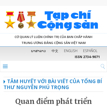
CƠ QUAN LÝ LUẬN CHÍNH TRỊ CỦA BAN CHẤP HÀNH
TRUNG ƯƠNG ĐẢNG CỘNG SẢN VIỆT NAM
ພາສາລາວ
中文
ENGLISH
ESPAÑOL
ISSN 2734-9071
TÂM HUYẾT VỚI BÀI VIẾT CỦA TỔNG BÍ
THƯ NGUYỄN PHÚ TRỌNG
Quan điểm phát triển