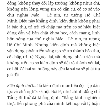
động, không thay đổi lập trường, không nhụt chí,
không nản lòng, vững tin có căn cứ, có cơ sở vào
chủ nghĩa Mác - Lê-nin,
tư tưởng Hồ Chí
Minh
. Điều này khẳng định, kiên định không phải
là bảo thủ, trì trệ, cố chấp mà trên cơ sở hiểu biết
đúng đắn về bản chất khoa học, cách mạng, linh
hồn sống của
chủ nghĩa Mác - Lê-nin, tư tưởng
Hồ Chí Minh. Nhưng kiên định mà không biết
vận dụng, phát triển sáng tạo sẽ trở thành bảo thủ,
cố chấp, trì trệ. Ngược lại, vận dụng, phát triển mà
không trên cơ sở kiên định sẽ dễ trở thành xét lại,
cơ hội. Cả hai xu hướng này đều là sai và sẽ phải trả
giá đắt.
Kiên định thứ hai
là kiên định mục tiêu độc lập dân
tộc và chủ nghĩa xã hội. Bởi lẽ, như chính đồng chí
Tổng Bí thứ đã khẳng định: “Bằng kinh nghiệm
thực tiễn phong phú của mình kết hợp với lý luận