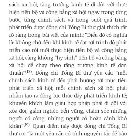
sách xã hội, tăng trưởng kinh tế đi đôi với thực
hiện tiến bộ và công bằng xã hội ngay trong từng
bước, từng chính sách và trong suốt quá trình
phát triển
được đồng chí Tổng Bí thư giải thích rất
rõ ràng trong bài viết của mình: “
Điều đó có nghĩa
là: không chờ đến khi kinh tế đạt tới trình độ phát
triển cao rồi mới thực hiện tiến bộ và công bằng
xã hội, càng không “hy sinh” tiến bộ và công bằng
xã hội để chạy theo tăng trưởng kinh tế đơn
(18)
thuần”
. Đồng chí Tổng Bí thư yêu cầu “mỗi
chính sách kinh tế đều phải hướng tới mục tiêu
phát triển xã hội; mỗi chính sách xã hội phải
nhằm tạo ra động lực thúc đẩy phát triển kinh tế;
khuyến khích làm giàu hợp pháp phải đi đôi với
xóa đói, giảm nghèo bền vững, chăm sóc những
người có công, những người có hoàn cảnh khó
(19)
khăn”
.
Quan điểm này được đồng chí Tổng Bí
thư coi “là một yêu cầu có tính nguyên tắc để bảo