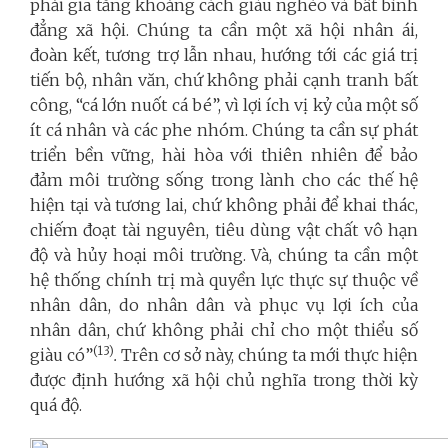
phải gia tăng khoảng cách giàu nghèo và bất bình
đẳng xã hội. Chúng ta cần một xã hội nhân ái,
đoàn kết, tương trợ lẫn nhau, hướng tới các giá trị
tiến bộ, nhân văn, chứ không phải cạnh tranh bất
công, “cá lớn nuốt cá bé”, vì lợi ích vị kỷ của một số
ít cá nhân và các phe nhóm. Chúng ta cần sự phát
triển bền vững, hài hòa với thiên nhiên để bảo
đảm môi trường sống trong lành cho các thế hệ
hiện tại và tương lai, chứ không phải để khai thác,
chiếm đoạt tài nguyên, tiêu dùng vật chất vô hạn
độ và hủy hoại môi trường. Và, chúng ta cần một
hệ thống chính trị mà quyền lực thực sự thuộc về
nhân dân, do nhân dân và phục vụ lợi ích của
nhân dân, chứ không phải chỉ cho một thiểu số
(13)
giàu có”
.
Trên cơ sở này, chúng ta mới thực hiện
được định hướng xã hội chủ nghĩa trong thời kỳ
quá độ.