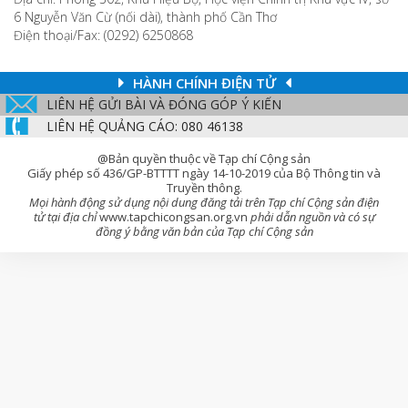
6 Nguyễn Văn Cừ (nối dài), thành phố Cần Thơ
Điện thoại/Fax: (0292) 6250868
HÀNH CHÍNH ĐIỆN TỬ
LIÊN HỆ GỬI BÀI VÀ ĐÓNG GÓP Ý KIẾN
LIÊN HỆ QUẢNG CÁO: 080 46138
@Bản quyền thuộc về Tạp chí Cộng sản
Giấy phép số 436/GP-BTTTT ngày 14-10-2019 của Bộ Thông tin và
Truyền thông.
Mọi hành động sử dụng nội dung đăng tải trên Tạp chí Cộng sản điện
tử tại địa chỉ
www.tapchicongsan.org.vn
phải dẫn nguồn và có sự
đồng ý bằng văn bản của Tạp chí Cộng sản