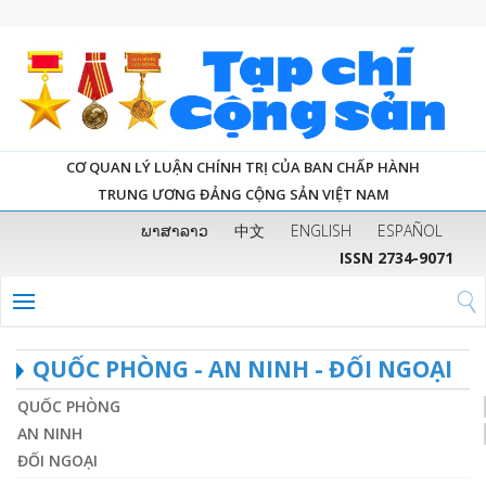
CƠ QUAN LÝ LUẬN CHÍNH TRỊ CỦA BAN CHẤP HÀNH
TRUNG ƯƠNG ĐẢNG CỘNG SẢN VIỆT NAM
ພາສາລາວ
中文
ENGLISH
ESPAÑOL
ISSN 2734-9071
QUỐC PHÒNG - AN NINH - ĐỐI NGOẠI
QUỐC PHÒNG
AN NINH
ĐỐI NGOẠI