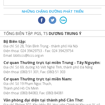
NHỮNG CHẶNG ĐƯỜNG PHÁT TRIỂN
TỔNG BIÊN TẬP: PGS, TS
DƯƠNG TRUNG Ý
Bộ Biên tập:
Địa chỉ: Số 28, Trần Bình Trọng - thành phố Hà Nội
Điện thoại: 024 39429753 - Fax: 024 39429754
Email: bbttccs@tccs.org.vn
Cơ quan Thường trực tại miền Trung - Tây Nguyên:
Địa chỉ: Số 69, đường Xô Viết Nghệ Tĩnh, thành phố Đà Nẵng
Điện thoại: (080) 51 301; Fax: (080) 51 303
Cơ quan Thường trực tại miền Nam:
Địa chỉ: Số 19 Phạm Ngọc Thạch,
Thành phố Hồ Chí Minh
Điện thoại: (080) 84083; Fax: (080) 84081
Văn phòng đại diện tại thành phố Cần Thơ:
Địa chỉ: Phòng 302, Khu Hiệu Bộ, Học viện Chính trị Khu vực IV, số