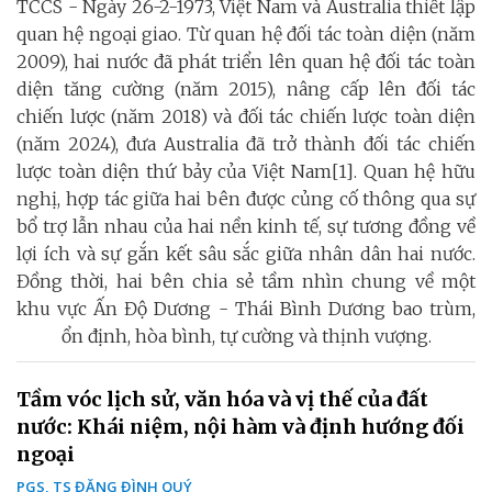
TCCS - Ngày 26-2-1973, Việt Nam và Australia thiết lập
quan hệ ngoại giao. Từ quan hệ đối tác toàn diện (năm
2009), hai nước đã phát triển lên quan hệ đối tác toàn
diện tăng cường (năm 2015), nâng cấp lên đối tác
chiến lược (năm 2018) và đối tác chiến lược toàn diện
(năm 2024), đưa Australia đã trở thành đối tác chiến
lược toàn diện thứ bảy của Việt Nam[1]. Quan hệ hữu
nghị, hợp tác giữa hai bên được củng cố thông qua sự
bổ trợ lẫn nhau của hai nền kinh tế, sự tương đồng về
lợi ích và sự gắn kết sâu sắc giữa nhân dân hai nước.
Đồng thời, hai bên chia sẻ tầm nhìn chung về một
khu vực Ấn Độ Dương - Thái Bình Dương bao trùm,
ổn định, hòa bình, tự cường và thịnh vượng.
Tầm vóc lịch sử, văn hóa và vị thế của đất
nước: Khái niệm, nội hàm và định hướng đối
ngoại
PGS, TS ĐẶNG ĐÌNH QUÝ