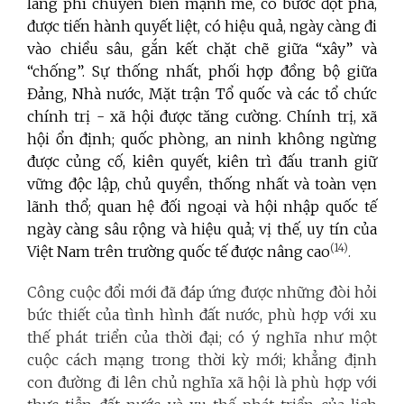
lãng phí chuyển biến mạnh mẽ, có bước đột phá,
được tiến hành quyết liệt, có hiệu quả, ngày càng đi
vào chiều sâu, gắn kết chặt chẽ giữa “xây” và
“chống”. Sự thống nhất, phối hợp đồng bộ giữa
Đảng, Nhà nước, Mặt trận Tổ quốc và các tổ chức
chính trị - xã hội được tăng cường. Chính trị, xã
hội ổn định; quốc phòng, an ninh không ngừng
được củng cố, kiên quyết, kiên trì đấu tranh giữ
vững độc lập, chủ quyền, thống nhất và toàn vẹn
lãnh thổ; quan hệ đối ngoại và hội nhập quốc tế
ngày càng sâu rộng và hiệu quả; vị thế, uy tín của
(14)
Việt Nam trên trường quốc tế được nâng cao
.
Công cuộc đổi mới đã đáp ứng được những đòi hỏi
bức thiết của tình hình đất nước, phù hợp với xu
thế phát triển của thời đại; có ý nghĩa như một
cuộc cách mạng trong thời kỳ mới; khẳng định
con đường đi lên chủ nghĩa xã hội là phù hợp với