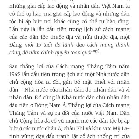
những giai cấp lao động và nhân dân Việt Nam ta
có thể tự hào, mà giai cấp lao động và những dân
tộc bị áp bức nơi khác cũng có thể tự hào rằng:
Lần này là lần đầu tiên trong lịch sử cách mạng
của các dân tộc thuộc địa và nửa thuộc địa, một
Đảng
mới 15 tuổi đã lãnh đạo cách mạng thành
(5)
công, đã nắm chính quyền toàn quốc
”
.
Sau thắng lợi của Cách mạng Tháng Tám năm
1945, lần đầu tiên trong lịch sử, một Nhà nước dân
chủ cộng hòa ra đời, gắn bó mật thiết với nhân
dân - Nhà nước của nhân dân, do nhân dân và vì
nhân dân. Đó cũng là Nhà nước dân chủ nhân dân
đầu tiên ở Đông Nam Á. Thắng lợi của Cách mạng
Tháng Tám và sự ra đời của nước Việt Nam Dân
chủ Cộng hòa đã cổ vũ mạnh mẽ các dân tộc bị áp
bức ở các nước châu Á, châu Phi và khu vực Mỹ La-
tinh vùng dậy đấu tranh lật đổ ách thống trị của