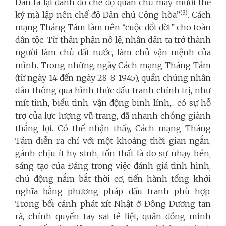
Dân ta lại đánh đổ chế độ quân chủ mấy mươi thế
(3)
kỷ mà lập nên chế độ Dân chủ Cộng hòa”
. Cách
mạng Tháng Tám làm nên “cuộc đổi đời” cho toàn
dân tộc. Từ thân phận nô lệ, nhân dân ta trở thành
người làm chủ đất nước, làm chủ vận mệnh của
mình. Trong những ngày Cách mạng Tháng Tám
(từ ngày 14 đến ngày 28-8-1945), quần chúng nhân
dân thông qua hình thức đấu tranh chính trị, như
mít tinh, biểu tình, vận động binh lính,... có sự hỗ
trợ của lực lượng vũ trang, đã nhanh chóng giành
thắng lợi. Có thể nhận thấy, Cách mạng Tháng
Tám diễn ra chỉ với một khoảng thời gian ngắn,
gánh chịu ít hy sinh, tổn thất là do sự nhạy bén,
sáng tạo của Đảng trong việc đánh giá tình hình,
chủ động nắm bắt thời cơ, tiến hành tổng khởi
nghĩa bằng phương pháp đấu tranh phù hợp.
Trong bối cảnh phát xít Nhật ở Đông Dương tan
rã, chính quyền tay sai tê liệt, quân đồng minh