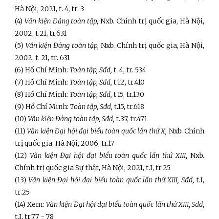
Hà Nội, 2021, t. 4, tr. 3
(
4
)
Văn kiện Đảng toàn tập,
Nxb. Chính trị quốc gia, Hà Nội,
2002, t.21, tr.631
(
5
)
Văn kiện Đảng toàn tập,
Nxb. Chính trị quốc gia, Hà Nội,
2002, t. 21, tr. 631
(
6
) Hồ Chí Minh:
Toàn tập,
Sđd,
t. 4, tr. 534
(
7
) Hồ Chí Minh:
Toàn tập,
Sđd,
t.12, tr.410
(
8
) Hồ Chí Minh:
Toàn tập,
Sđd,
t.15, tr.130
(
9
) Hồ Chí Minh:
Toàn tập,
Sđd,
t.15, tr.618
(
10
)
Văn kiện Đảng toàn tập, Sđd,
t.37, tr.471
(
11
)
Văn kiện Đại hội đại biểu toàn quốc lần thứ X,
Nxb. Chính
trị quốc gia, Hà Nội, 2006, tr.17
(
12
)
Văn kiện Đại hội đại biểu toàn quốc lần thứ XIII,
Nxb.
Chính trị quốc gia Sự thật, Hà Nội, 2021, t.I, tr.25
(
13
)
Văn kiện Đại hội đại biểu toàn quốc lần thứ XIII, Sđd,
t.I,
tr.25
(
14
) Xem:
Văn kiện Đại hội đại biểu toàn quốc lần thứ XIII, Sđd,
t.I, tr.77 - 78