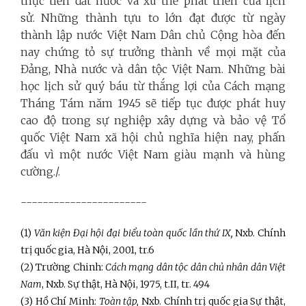
thực tiễn đất nước và xu thế phát triển của lịch
sử. Những thành tựu to lớn đạt được từ ngày
thành lập nước Việt Nam Dân chủ Cộng hòa đến
nay chứng tỏ sự trưởng thành về mọi mặt của
Đảng, Nhà nước và dân tộc Việt Nam. Những bài
học lịch sử quý báu từ thắng lợi của Cách mạng
Tháng Tám năm 1945 sẽ tiếp tục được phát huy
cao độ trong sự nghiệp xây dựng và bảo vệ Tổ
quốc Việt Nam xã hội chủ nghĩa hiện nay, phấn
đấu vì một nước Việt Nam giàu mạnh và hùng
cường./.
-----------------------
(
1
)
Văn kiện Đại hội đại biểu toàn quốc lần thứ IX,
Nxb. Chính
trị quốc gia, Hà Nội, 2001, tr.6
(
2
) Trường Chinh:
Cách mạng dân tộc dân chủ nhân dân Việt
Nam
, Nxb. Sự thật, Hà Nội, 1975, t.II, tr. 494
(
3
) Hồ Chí Minh:
Toàn tập,
Nxb. Chính trị quốc gia Sự thật,