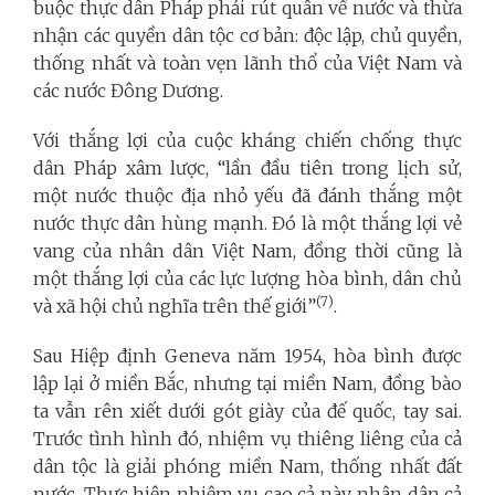
buộc thực dân Pháp phải rút quân về nước và thừa
nhận các quyền dân tộc cơ bản: độc lập, chủ quyền,
thống nhất và toàn vẹn lãnh thổ của Việt Nam và
các nước Đông Dương.
Với thắng lợi của cuộc kháng chiến chống thực
dân Pháp xâm lược, “lần đầu tiên trong lịch sử,
một nước thuộc địa nhỏ yếu đã đánh thắng một
nước thực dân hùng mạnh. Đó là một thắng lợi vẻ
vang của nhân dân Việt Nam, đồng thời cũng là
một thắng lợi của các lực lượng hòa bình, dân chủ
(7)
và xã hội chủ nghĩa trên thế giới”
.
Sau Hiệp định Geneva năm 1954, hòa bình được
lập lại ở miền Bắc, nhưng tại miền Nam, đồng bào
ta vẫn rên xiết dưới gót giày của đế quốc, tay sai.
Trước tình hình đó, nhiệm vụ thiêng liêng của cả
dân tộc là giải phóng miền Nam, thống nhất đất
nước. Thực hiện nhiệm vụ cao cả này, nhân dân cả