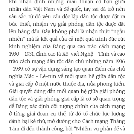
khi nhận định những mâu thuẫn cơ bản giữa
nhân dân Việt Nam và đế quốc, tay sai đã trở nên
sâu sắc, từ đó yêu cầu độc lập dân tộc được đặt ra
bức thiết, nhiệm vụ giải phóng dân tộc được đặt
lên hàng đầu. Đây không phải là nhận thức “ngẫu
nhiên” mà là kết quả của cả một quá trình đúc rút
kinh nghiệm của Đảng qua cao trào cách mạng
1930 - 1931, đỉnh cao là Xô-viết Nghệ - Tĩnh và cao
trào cách mạng dân tộc dân chủ những năm 1936
- 1939, có sự vận dụng sáng tạo quan điểm của chủ
nghĩa Mác - Lê-nin về mối quan hệ giữa dân tộc
và giai cấp ở một nước thuộc địa, nửa phong kiến.
Giải quyết đúng đắn mối quan hệ giữa giải phóng
dân tộc và giải phóng giai cấp là cơ sở quan trọng
để Đảng xác định đối tượng chính của cách mạng
ở từng giai đoạn cụ thể, từ đó tổ chức lực lượng
đánh bại kẻ thù, mở đường cho Cách mạng Tháng
Tám đi đến thành công, bởi “Nhiệm vụ phản đế và