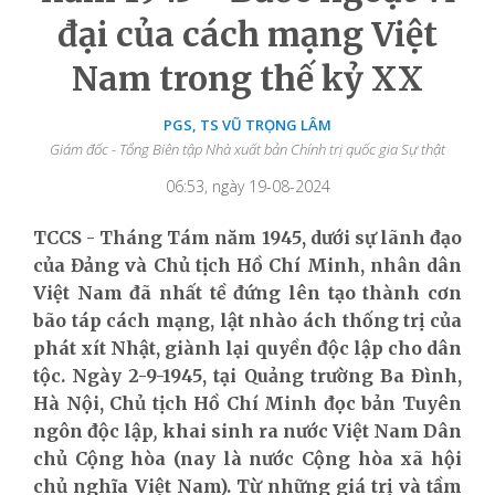
đại của cách mạng Việt
Nam trong thế kỷ XX
PGS, TS VŨ TRỌNG LÂM
Giám đốc - Tổng Biên tập Nhà xuất bản Chính trị quốc gia Sự thật
06:53, ngày 19-08-2024
TCCS - Tháng Tám năm 1945, dưới sự lãnh đạo
của Đảng và Chủ tịch Hồ Chí Minh, nhân dân
Việt Nam đã nhất tề đứng lên tạo thành cơn
bão táp cách mạng, lật nhào ách thống trị của
phát xít Nhật, giành lại quyền độc lập cho dân
tộc. Ngày 2-9-1945, tại Quảng trường Ba Đình,
Hà Nội, Chủ tịch Hồ Chí Minh đọc bản Tuyên
ngôn độc lập
,
khai sinh ra nước Việt Nam Dân
chủ Cộng hòa (nay là nước Cộng hòa xã hội
chủ nghĩa Việt Nam). Từ những giá trị và tầm