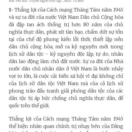
Bác Hồ đọc Tuyên ngôn Độc lập _Ảnh: Tư liệu
1-
Thắng lợi của Cách mạng Tháng Tám năm 1945
và sự ra đời của nước Việt Nam Dân chủ Cộng hòa
đã đập tan ách thống trị hơn 80 năm của chủ
nghĩa thực dân, phát xít tàn bạo, chấm dứt sự tồn
tại của chế độ phong kiến lỗi thời; thiết lập nền
dân chủ cộng hòa, mở ra kỷ nguyên mới trong
lịch sử dân tộc - kỷ nguyên độc lập, tự do, nhân
dân lao động làm chủ đất nước. Sự ra đời của Nhà
nước dân chủ nhân dân ở Việt Nam là bước nhảy
vọt to lớn, là cuộc cải biến xã hội vĩ đại không chỉ
của lịch sử dân tộc Việt Nam mà của cả lịch sử
phong trào đấu tranh giải phóng dân tộc của các
dân tộc bị áp bức chống chủ nghĩa thực dân, đế
quốc trên thế giới.
Thắng lợi của Cách mạng Tháng Tám năm 1945
thể hiện nhãn quan chính trị nhạy bén của Đảng