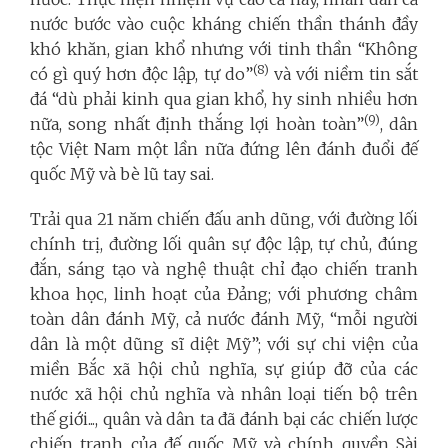
nước bước vào cuộc kháng chiến thần thánh đầy
khó khăn, gian khổ nhưng với tinh thần “Không
(8)
có gì quý hơn độc lập, tự do”
và với niềm tin sắt
đá “dù phải kinh qua gian khổ, hy sinh nhiều hơn
(9)
nữa, song nhất định thắng lợi hoàn toàn”
, dân
tộc Việt Nam một lần nữa đứng lên đánh đuổi đế
quốc Mỹ và bè lũ tay sai.
Trải qua 21 năm chiến đấu anh dũng, với đường lối
chính trị, đường lối quân sự độc lập, tự chủ, đúng
đắn, sáng tạo và nghệ thuật chỉ đạo chiến tranh
khoa học, linh hoạt của Đảng; với phương châm
toàn dân đánh Mỹ, cả nước đánh Mỹ, “mỗi người
dân là một dũng sĩ diệt Mỹ”; với sự chi viện của
miền Bắc xã hội chủ nghĩa, sự giúp đỡ của các
nước xã hội chủ nghĩa và nhân loại tiến bộ trên
thế giới..., quân và dân ta đã đánh bại các chiến lược
chiến tranh của đế quốc Mỹ và chính quyền Sài