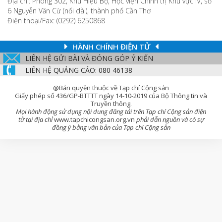
Địa chỉ: Phòng 302, Khu Hiệu Bộ, Học viện Chính trị Khu vực IV, số
6 Nguyễn Văn Cừ (nối dài), thành phố Cần Thơ
Điện thoại/Fax: (0292) 6250868
HÀNH CHÍNH ĐIỆN TỬ
LIÊN HỆ GỬI BÀI VÀ ĐÓNG GÓP Ý KIẾN
LIÊN HỆ QUẢNG CÁO: 080 46138
@Bản quyền thuộc về Tạp chí Cộng sản
Giấy phép số 436/GP-BTTTT ngày 14-10-2019 của Bộ Thông tin và
Truyền thông.
Mọi hành động sử dụng nội dung đăng tải trên Tạp chí Cộng sản điện
tử tại địa chỉ
www.tapchicongsan.org.vn
phải dẫn nguồn và có sự
đồng ý bằng văn bản của Tạp chí Cộng sản