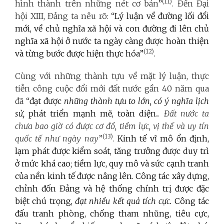
(11)
hình thành trên những nét cơ bản”
. Đến Đại
hội XIII, Đảng ta nêu rõ: “
Lý luận về đường lối đổi
mới, về chủ nghĩa xã hội và con đường đi lên chủ
nghĩa xã hội ở nước ta ngày càng được hoàn thiện
(12)
và từng bước được hiện thực hóa”
.
Cùng với những thành tựu về mặt lý luận, thực
tiễn công cuộc đổi mới đất nước gần 40 năm qua
đã “
đạt được
những thành tựu to lớn, có ý nghĩa lịch
sử,
phát triển mạnh mẽ, toàn diện
...
Đất nước ta
chưa bao giờ có được cơ đồ, tiềm lực, vị thế và uy tín
(13)
quốc tế như ngày nay
”
.
Kinh tế vĩ mô ổn định,
lạm phát được kiểm soát, tăng trưởng được duy trì
ở mức khá cao; tiềm lực, quy mô và sức cạnh tranh
của nền kinh tế được nâng lên. Công tác xây dựng,
chỉnh đốn Đảng và hệ thống chính trị được đặc
biệt chú trọng,
đạt nhiều kết quả tích cực.
Công tác
đấu tranh phòng, chống tham nhũng, tiêu cực,