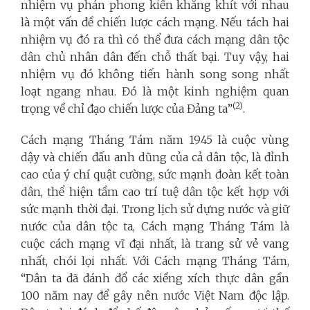
nhiệm vụ phản phong kiến khăng khít với nhau
là một vấn đề chiến lược cách mạng. Nếu tách hai
nhiệm vụ đó ra thì có thể đưa cách mạng dân tộc
dân chủ nhân dân đến chỗ thất bại. Tuy vậy, hai
nhiệm vụ đó không tiến hành song song nhất
loạt ngang nhau. Đó là một kinh nghiệm quan
(2)
trọng về chỉ đạo chiến lược của Đảng ta”
.
Cách mạng Tháng Tám năm 1945 là cuộc vùng
dậy và chiến đấu anh dũng của cả dân tộc, là đỉnh
cao của ý chí quật cường, sức mạnh đoàn kết toàn
dân, thể hiện tầm cao trí tuệ dân tộc kết hợp với
sức mạnh thời đại. Trong lịch sử dựng nước và giữ
nước của dân tộc ta, Cách mạng Tháng Tám là
cuộc cách mạng vĩ đại nhất, là trang sử vẻ vang
nhất, chói lọi nhất. Với Cách mạng Tháng Tám,
“Dân ta đã đánh đổ các xiềng xích thực dân gần
100 năm nay để gây nên nước Việt Nam độc lập.