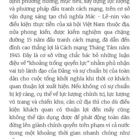
định phương hướng, mục tiêu, xây dựng lực lượng
và phương pháp đấu tranh cách mạng, trên cơ sở
vận dụng sáng tạo chủ nghĩa Mác - Lê-nin vào
điều kiện thực tiễn của xã hội Việt Nam thuộc địa,
nửa phong kiến, được kiểm nghiệm qua chặng
đường 15 năm đấu tranh cách mạng, đã dẫn đến
đỉnh cao thắng lợi là Cách mạng Tháng Tám năm
1945. Đây là cơ sở vững chắc bác bỏ những luận
điệu về “khoảng trống quyền lực” nhằm phủ nhận
vai trò lãnh đạo của Đảng và sự chuẩn bị của toàn
dân cho cuộc tổng khởi nghĩa khi thời cơ khách
quan thuận lợi xuất hiện. Nếu không có sự chuẩn
bị kỹ càng, cụ thể về lực lượng chính trị, lực lượng
vũ trang và chiến khu, căn cứ địa thì cho dù điều
kiện khách quan có thuận lợi đến mấy cũng
không thể tận dụng được để phát động toàn dân
đứng lên giành chính quyền trên phạm vi cả nước
trong một khoảng thời gian nhanh chóng như