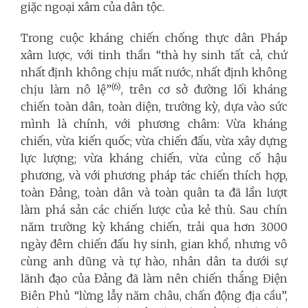
giặc ngoại xâm của dân tộc.
Trong cuộc kháng chiến chống thực dân Pháp
xâm lược, với tinh thần “thà hy sinh tất cả, chứ
nhất định không chịu mất nước, nhất định không
(6)
chịu làm nô lệ”
, trên cơ sở đường lối kháng
chiến toàn dân, toàn diện, trường kỳ, dựa vào sức
mình là chính, với phương châm: Vừa kháng
chiến, vừa kiến quốc; vừa chiến đấu, vừa xây dựng
lực lượng; vừa kháng chiến, vừa củng cố hậu
phương, và với phương pháp tác chiến thích hợp,
toàn Đảng, toàn dân và toàn quân ta đã lần lượt
làm phá sản các chiến lược của kẻ thù. Sau chín
năm trường kỳ kháng chiến, trải qua hơn 3.000
ngày đêm chiến đấu hy sinh, gian khổ, nhưng vô
cùng anh dũng và tự hào, nhân dân ta dưới sự
lãnh đạo của Đảng đã làm nên chiến thắng Điện
Biên Phủ “lừng lẫy năm châu, chấn động địa cầu”,