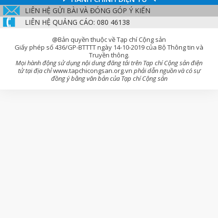
LIÊN HỆ GỬI BÀI VÀ ĐÓNG GÓP Ý KIẾN
LIÊN HỆ QUẢNG CÁO: 080 46138
@Bản quyền thuộc về Tạp chí Cộng sản
Giấy phép số 436/GP-BTTTT ngày 14-10-2019 của Bộ Thông tin và
Truyền thông.
Mọi hành động sử dụng nội dung đăng tải trên Tạp chí Cộng sản điện
tử tại địa chỉ
www.tapchicongsan.org.vn
phải dẫn nguồn và có sự
đồng ý bằng văn bản của Tạp chí Cộng sản