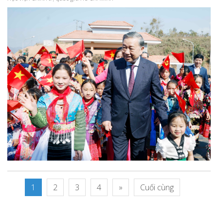
1
2
3
4
»
Cuối cùng