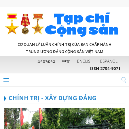
CƠ QUAN LÝ LUẬN CHÍNH TRỊ CỦA BAN CHẤP HÀNH
TRUNG ƯƠNG ĐẢNG CỘNG SẢN VIỆT NAM
ພາສາລາວ
中文
ENGLISH
ESPAÑOL
ISSN 2734-9071
CHÍNH TRỊ - XÂY DỰNG ĐẢNG