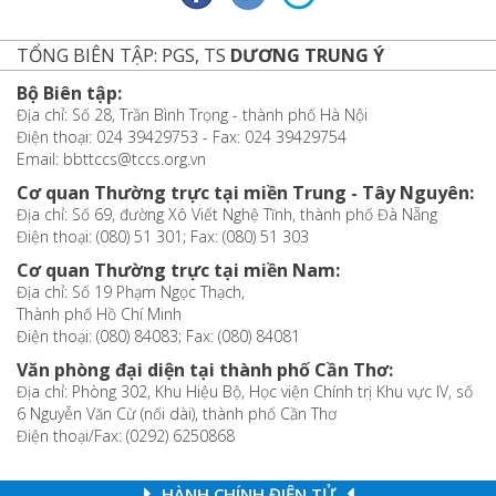
TỔNG BIÊN TẬP: PGS, TS
DƯƠNG TRUNG Ý
Bộ Biên tập:
Địa chỉ: Số 28, Trần Bình Trọng - thành phố Hà Nội
Điện thoại: 024 39429753 - Fax: 024 39429754
Email: bbttccs@tccs.org.vn
Cơ quan Thường trực tại miền Trung - Tây Nguyên:
Địa chỉ: Số 69, đường Xô Viết Nghệ Tĩnh, thành phố Đà Nẵng
Điện thoại: (080) 51 301; Fax: (080) 51 303
Cơ quan Thường trực tại miền Nam:
Địa chỉ: Số 19 Phạm Ngọc Thạch,
Thành phố Hồ Chí Minh
Điện thoại: (080) 84083; Fax: (080) 84081
Văn phòng đại diện tại thành phố Cần Thơ:
Địa chỉ: Phòng 302, Khu Hiệu Bộ, Học viện Chính trị Khu vực IV, số
6 Nguyễn Văn Cừ (nối dài), thành phố Cần Thơ
Điện thoại/Fax: (0292) 6250868
HÀNH CHÍNH ĐIỆN TỬ