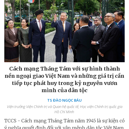
Cách mạng Tháng Tám với sự hình thành
nền ngoại giao Việt Nam và những giá trị cần
tiếp tục phát huy trong kỷ nguyên vươn
mình của dân tộc
TS ĐÀO NGỌC BÁU
Viện trưởng Viện Chính trị và Quan hệ quốc tế, Học viện Chính trị quốc gia
Hồ Chí Minh
TCCS - Cách mạng Tháng Tám năm 1945 là sự kiện có
ý nghĩa quyết định đối với vận mệnh dân tộc Việt Nam,