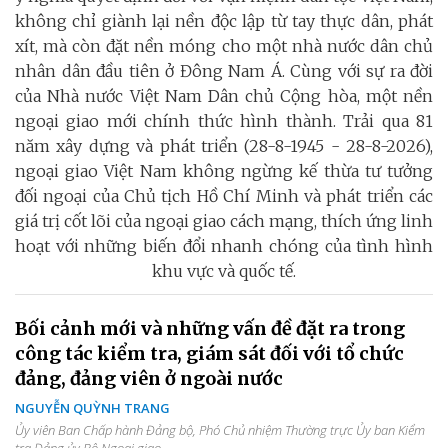
không chỉ giành lại nền độc lập từ tay thực dân, phát
xít, mà còn đặt nền móng cho một nhà nước dân chủ
nhân dân đầu tiên ở Đông Nam Á. Cùng với sự ra đời
của Nhà nước Việt Nam Dân chủ Cộng hòa, một nền
ngoại giao mới chính thức hình thành. Trải qua 81
năm xây dựng và phát triển (28-8-1945 - 28-8-2026),
ngoại giao Việt Nam không ngừng kế thừa tư tưởng
đối ngoại của Chủ tịch Hồ Chí Minh và phát triển các
giá trị cốt lõi của ngoại giao cách mạng, thích ứng linh
hoạt với những biến đổi nhanh chóng của tình hình
khu vực và quốc tế.
Bối cảnh mới và những vấn đề đặt ra trong
công tác kiểm tra, giám sát đối với tổ chức
đảng, đảng viên ở ngoài nước
NGUYỄN QUỲNH TRANG
Ủy viên Ban Chấp hành Đảng bộ, Phó Chủ nhiệm Thường trực Ủy ban Kiểm
tra Đảng ủy Bộ Ngoại giao