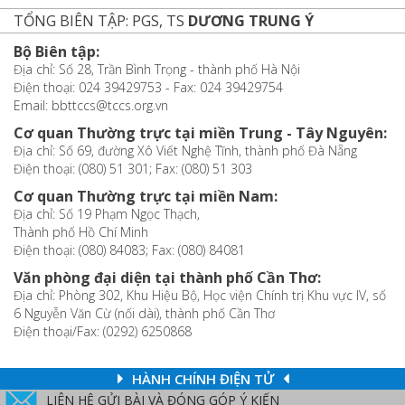
TỔNG BIÊN TẬP: PGS, TS
DƯƠNG TRUNG Ý
Bộ Biên tập:
Địa chỉ: Số 28, Trần Bình Trọng - thành phố Hà Nội
Điện thoại: 024 39429753 - Fax: 024 39429754
Email: bbttccs@tccs.org.vn
Cơ quan Thường trực tại miền Trung - Tây Nguyên:
Địa chỉ: Số 69, đường Xô Viết Nghệ Tĩnh, thành phố Đà Nẵng
Điện thoại: (080) 51 301; Fax: (080) 51 303
Cơ quan Thường trực tại miền Nam:
Địa chỉ: Số 19 Phạm Ngọc Thạch,
Thành phố Hồ Chí Minh
Điện thoại: (080) 84083; Fax: (080) 84081
Văn phòng đại diện tại thành phố Cần Thơ:
Địa chỉ: Phòng 302, Khu Hiệu Bộ, Học viện Chính trị Khu vực IV, số
6 Nguyễn Văn Cừ (nối dài), thành phố Cần Thơ
Điện thoại/Fax: (0292) 6250868
HÀNH CHÍNH ĐIỆN TỬ
LIÊN HỆ GỬI BÀI VÀ ĐÓNG GÓP Ý KIẾN