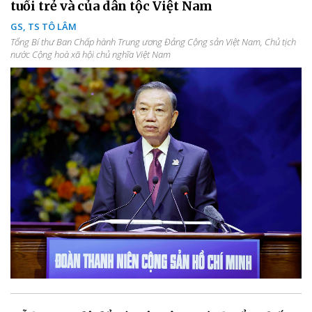
tuổi trẻ và của dân tộc Việt Nam
GS, TS TÔ LÂM
Tổng Bí thư Ban Chấp hành Trung ương Đảng Cộng sản Việt Nam, Chủ tịch
nước Cộng hoà xã hội chủ nghĩa Việt Nam