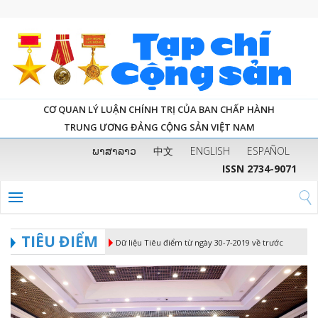
CƠ QUAN LÝ LUẬN CHÍNH TRỊ CỦA BAN CHẤP HÀNH
TRUNG ƯƠNG ĐẢNG CỘNG SẢN VIỆT NAM
ພາສາລາວ
中文
ENGLISH
ESPAÑOL
ISSN 2734-9071
TIÊU ĐIỂM
Dữ liệu Tiêu điểm từ ngày 30-7-2019 về trước