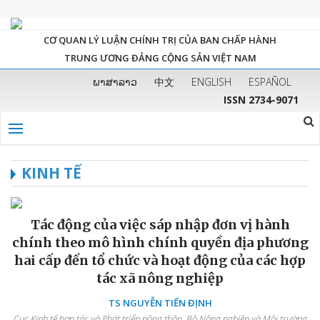
CƠ QUAN LÝ LUẬN CHÍNH TRỊ CỦA BAN CHẤP HÀNH
TRUNG ƯƠNG ĐẢNG CỘNG SẢN VIỆT NAM
ພາສາລາວ
中文
ENGLISH
ESPAÑOL
ISSN 2734-9071
KINH TẾ
Tác động của việc sáp nhập đơn vị hành
chính theo mô hình chính quyền địa phương
hai cấp đến tổ chức và hoạt động của các hợp
tác xã nông nghiệp
TS NGUYỄN TIẾN ĐỊNH
Cục Kinh tế hợp tác và Phát triển nông thôn, Bộ Nông nghiệp và Môi trường