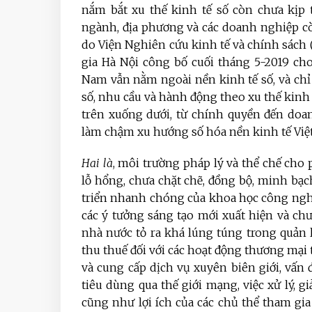
nắm bắt xu thế kinh tế số còn chưa kịp 
ngành, địa phương và các doanh nghiệp c
do Viện Nghiên cứu kinh tế và chính sách 
gia Hà Nội công bố cuối tháng 5-2019 ch
Nam vẫn nằm ngoài nền kinh tế số, và chỉ 
số, nhu cầu và hành động theo xu thế kinh
trên xuống dưới, từ chính quyền đến doa
làm chậm xu hướng số hóa nền kinh tế Việ
Hai là
, môi trường pháp lý và thể chế cho p
lỗ hổng, chưa chặt chẽ, đồng bộ, minh bạc
triển nhanh chóng của khoa học công ngh
các ý tưởng sáng tạo mới xuất hiện và chư
nhà nước tỏ ra khá lúng túng trong quản l
thu thuế đối với các hoạt động thương mại 
và cung cấp dịch vụ xuyên biên giới, vấn
tiêu dùng qua thế giới mạng, việc xử lý, 
cũng như lợi ích của các chủ thể tham gi