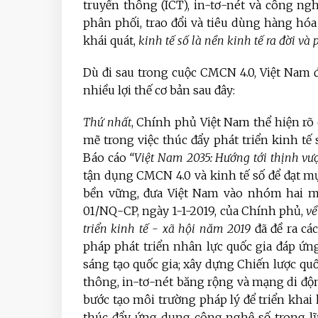
truyền thông (ICT), in-tơ-nét và công ng
phân phối, trao đổi và tiêu dùng hàng hóa
khái quát,
kinh tế số là nền kinh tế ra đời và
Dù đi sau trong cuộc CMCN 4.0, Việt Nam 
nhiều lợi thế cơ bản sau đây:
Thứ nhất
, Chính phủ Việt Nam thể hiện r
mẽ trong việc thúc đẩy phát triển kinh tế
Báo cáo
“Việt Nam 2035: Hướng tới thịnh vư
tận dụng CMCN 4.0 và kinh tế số để đạt mụ
bền vững, đưa Việt Nam vào nhóm hai mươ
01/NQ-CP, ngày 1-1-2019, của Chính phủ,
về
triển kinh tế - xã hội năm 2019
đã đề ra cá
pháp phát triển nhân lực quốc gia đáp ứ
sáng tạo quốc gia; xây dựng Chiến lược quố
thông, in-tơ-nét băng rộng và mạng di độn
bước tạo môi trường pháp lý để triển khai 
thúc đẩy ứng dụng công nghệ số trong lĩn