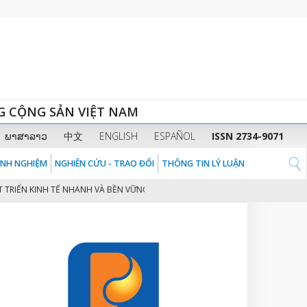
G CỘNG SẢN VIỆT NAM
ພາສາລາວ
中文
ENGLISH
ESPAÑOL
ISSN 2734-9071
KINH NGHIỆM
NGHIÊN CỨU - TRAO ĐỔI
THÔNG TIN LÝ LUẬN
 KINH TẾ NHANH VÀ BỀN VỮNG Ở VIỆT NAM
CHUYỂN ĐỔI SỐ TRONG SẢN X
2