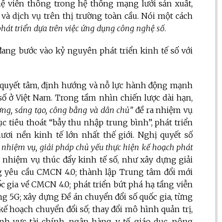
hệ viễn thông trong hệ thống mạng lưới sản xuất,
 và dịch vụ trên thị trường toàn cầu. Nói một cách
 phát triển dựa trên việc ứng dụng công nghệ số
.
đang bước vào kỷ nguyên phát triển kinh tế số với
õ quyết tâm, định hướng và nỗ lực hành động mạnh
 số ở Việt Nam. Trong tầm nhìn chiến lược dài hạn,
ợng, sáng tạo, công bằng và dân chủ”
đề ra nhiệm vụ
c tiêu thoát “bẫy thu nhập trung bình”, phát triển
i nền kinh tế lớn nhất thế giới. Nghị quyết số
 nhiệm vụ, giải pháp chủ yếu thực hiện kế hoạch phát
c nhiệm vụ thúc đẩy kinh tế số, như xây dựng giải
ng yêu cầu CMCN 4.0; thành lập Trung tâm đổi mới
c gia về CMCN 4.0; phát triển bứt phá hạ tầng viễn
g 5G; xây dựng Đề án chuyển đổi số quốc gia, từng
kế hoạch chuyển đổi số; thay đổi mô hình quản trị,
h vực tài chính, ngân hàng, y tế, giáo dục, nông