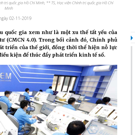
h trị quốc gia Hồ Chí Minh, ** TS, Học viện Chính trị quốc gia Hồ Chí
Minh
 ngày 02-11-2019
ều quốc gia xem như là một xu thế tất yếu của
tư (CMCN 4.0). Trong bối cảnh đó, Chính phủ
 triển của thế giới, đồng thời thể hiện nỗ lực
iều kiện để thúc đẩy phát triển kinh tế số.