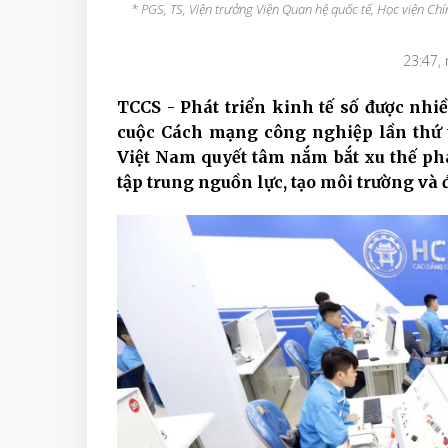
* PGS, TS, Viện trưởng Viện Quan hệ quốc tế, Học viện Chín
23:47,
TCCS - Phát triển kinh tế số được nhi
cuộc Cách mạng công nghiệp lần thứ 
Việt Nam quyết tâm nắm bắt xu thế phát
tập trung nguồn lực, tạo môi trường và đ