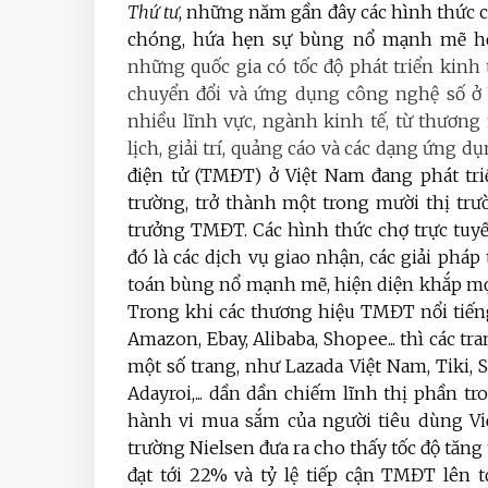
Thứ tư
, những năm gần đây các hình thức c
chóng, hứa hẹn sự bùng nổ mạnh mẽ h
những quốc gia có tốc độ phát triển kinh
chuyển đổi và ứng dụng công nghệ số ở 
nhiều lĩnh vực, ngành kinh tế, từ thương 
lịch, giải trí, quảng cáo và các dạng ứng dụ
điện tử (TMĐT) ở Việt Nam đang phát tr
trường, trở thành một trong mười thị trư
trưởng TMĐT. Các hình thức chợ trực tuyến
đó là các dịch vụ giao nhận, các giải phá
toán bùng nổ mạnh mẽ, hiện diện khắp mọi
Trong khi các thương hiệu TMĐT nổi tiến
Amazon, Ebay, Alibaba, Shopee... thì các 
một số trang, như Lazada Việt Nam, Tiki, 
Adayroi,... dần dần chiếm lĩnh thị phần t
hành vi mua sắm của người tiêu dùng Việ
trường Nielsen đưa ra cho thấy tốc độ tă
đạt tới 22% và tỷ lệ tiếp cận TMĐT lên