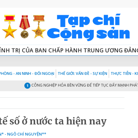
ÍNH TRỊ CỦA BAN CHẤP HÀNH TRUNG ƯƠNG ĐẢN
HÒNG - AN NINH - ĐỐI NGOẠI
THẾ GIỚI: VẤN ĐỀ - SỰ KIỆN
THỰC TIỄN - 
CÔNG NGHIỆP HÓA BỀN VỮNG ĐỂ TIẾP TỤC ĐẨY MẠNH PHÁT TRIỂN
1
tế số ở nước ta hiện nay
* - NGÔ CHÍ NGUYỆN**