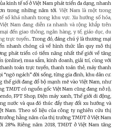
ủa kinh tế số ở Việt Nam phát triển đa dạng, nhanh
ơn trong những năm tới.
Việt Nam là một trong
 tế số khá nhanh trong khu vực. Xu hướng số hóa,
Việt Nam đang diễn ra nhanh và rộng khắp trên
mại đến giao thông, ngân hàng, y tế, giáo dục, du
ng trực tuyến...
Trong đó, đáng chú ý là thương mại
iển nhanh chóng cả về hình thức lẫn quy mô thị
ờng phát triển có tiềm năng nhất thế giới về tăng
 (online), mua sắm, kinh doanh, giải trí, cùng với
p thanh toán trực tuyến, thanh toán thẻ, máy thanh
 “ngõ ngách” đời sống, từng gia đình, khu dân cư.
g thế giới đang đổ bộ mạnh mẽ vào Việt Nam, như
trang TMĐT có nguồn gốc Việt Nam cũng đang nở rộ,
Sendo, FPT Shop, Điện máy xanh, Thế giới di động,
rong nước và qua đó thúc đẩy thay đổi xu hướng và
t Nam. Theo số liệu của công ty nghiên cứu thị
ng trưởng hằng năm của thị trường TMĐT ở Việt Nam
 tới 28%. Riêng năm 2018, TMĐT ở Việt Nam tăng