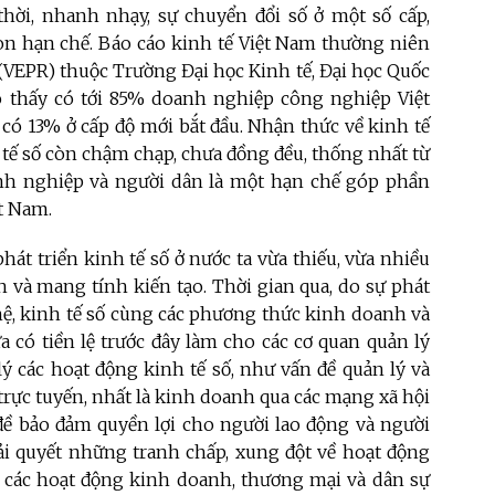
thời, nhanh nhạy, sự chuyển đổi số ở một số cấp,
òn hạn chế. Báo cáo kinh tế Việt Nam thường niên
(VEPR) thuộc Trường Đại học Kinh tế, Đại học Quốc
o thấy có tới 85% doanh nghiệp công nghiệp Việt
có 13% ở cấp độ mới bắt đầu.
Nhận thức về kinh tế
 tế số còn chậm chạp, chưa đồng đều, thống nhất từ
nh nghiệp và người dân là một hạn chế góp phần
t Nam.
hát triển kinh tế số ở nước ta vừa thiếu, vừa nhiều
h và mang tính kiến tạo. Thời gian qua, do sự phát
ệ, kinh tế số cùng các phương thức kinh doanh và
a có tiền lệ trước đây làm cho các cơ quan quản lý
ý các hoạt động kinh tế số, như vấn đề quản lý và
trực tuyến, nhất là kinh doanh qua các mạng xã hội
 đề bảo đảm quyền lợi cho người lao động và người
giải quyết những tranh chấp, xung đột về hoạt động
a các hoạt động kinh doanh, thương mại và dân sự