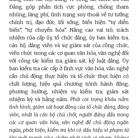
Đảng, góp phần tích cực phòng, chống tham
nhũng, lãng phí, tình trạng suy thoái về tư tưởng
chính trị, đạo đức, lối sống, biểu hiện “tự diễn
biến”, “tự chuyển hóa”. Nâng cao vai trò, trách
nhiệm của cấp ủy, tổ chức đảng, ủy ban kiểm tra,
cán bộ, đảng viên và sự giám sát của công chức,
viên chức trong các cơ quan văn hóa, văn nghệ đối
với công tác kiểm tra, giám sát, kỷ luật đảng. Ủy
ban kiểm tra các cấp ở lĩnh vực văn hóa, văn nghệ
cần chủ động thực hiện và tổ chức thực hiện có
chất lượng, hiệu quả chương trình hành động,
phương hướng, nhiệm vụ kiểm tra, giám sát
nhiệm kỳ và hằng năm.
Phải coi trọng khâu nắm
tình hình, giám sát hoạt động của tổ chức đảng, đảng
viên, nhất là cán bộ chủ chốt, người đứng đầu trong
các cơ quan văn hóa, văn nghệ để chủ động ngăn
ngừa, phát hiện, kiểm tra khi có dấu hiệu vi phạm từ
khi mới manh nha, chớm phát sinh vi phạm, không