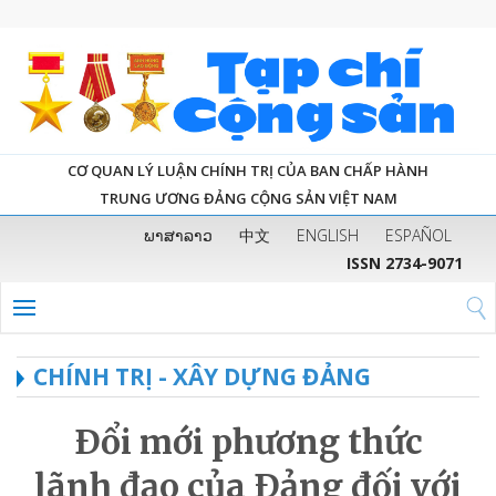
CƠ QUAN LÝ LUẬN CHÍNH TRỊ CỦA BAN CHẤP HÀNH
TRUNG ƯƠNG ĐẢNG CỘNG SẢN VIỆT NAM
ພາສາລາວ
中文
ENGLISH
ESPAÑOL
ISSN 2734-9071
CHÍNH TRỊ - XÂY DỰNG ĐẢNG
Ðổi mới phương thức
lãnh đạo của Ðảng đối với