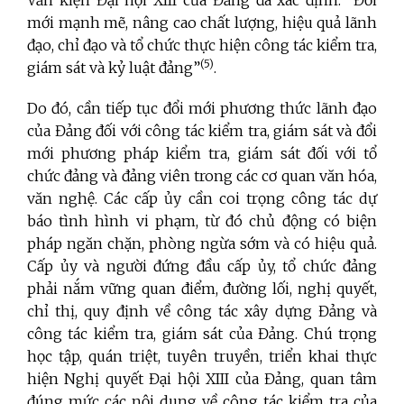
Văn kiện Đại hội XIII của Đảng đã xác định: “Đổi
mới mạnh mẽ, nâng cao chất lượng, hiệu quả lãnh
đạo, chỉ đạo và tổ chức thực hiện công tác kiểm tra,
(5)
giám sát và kỷ luật đảng”
.
Do đó, cần tiếp tục đổi mới phương thức lãnh đạo
của Đảng đối với công tác kiểm tra, giám sát và đổi
mới phương pháp kiểm tra, giám sát đối với tổ
chức đảng và đảng viên trong các cơ quan văn hóa,
văn nghệ. Các cấp ủy cần coi trọng công tác dự
báo tình hình vi phạm, từ đó chủ động có biện
pháp ngăn chặn, phòng ngừa sớm và có hiệu quả.
Cấp ủy và người đứng đầu cấp ủy, tổ chức đảng
phải nắm vững quan điểm, đường lối, nghị quyết,
chỉ thị, quy định về công tác xây dựng Đảng và
công tác kiểm tra, giám sát của Đảng. Chú trọng
học tập, quán triệt, tuyên truyền, triển khai thực
hiện Nghị quyết Đại hội XIII của Đảng, quan tâm
đúng mức các nội dung về công tác kiểm tra của