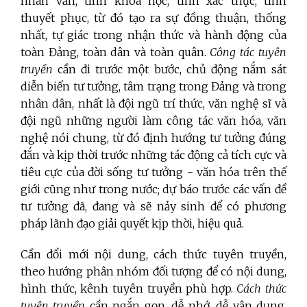
nhân văn, tính khoa học, tính xác thực, tính
thuyết phục, từ đó tạo ra sự đồng thuận, thống
nhất, tự giác trong nhận thức và hành động của
toàn Đảng, toàn dân và toàn quân.
Công tác tuyên
truyền
cần đi trước một bước, chủ động nắm sát
diễn biến tư tưởng, tâm trạng trong Đảng và trong
nhân dân, nhất là đội ngũ trí thức, văn nghệ sĩ và
đội ngũ những người làm công tác văn hóa, văn
nghệ nói chung, từ đó định hướng tư tưởng đúng
đắn và kịp thời trước những tác động cả tích cực và
tiêu cực của đời sống tư tưởng - văn hóa trên thế
giới cũng như trong nước; dự báo trước các vấn đề
tư tưởng đã, đang và sẽ nảy sinh để có phương
pháp lãnh đạo giải quyết kịp thời, hiệu quả.
Cần đổi mới nội dung, cách thức tuyên truyền,
theo hướng phân nhóm đối tượng để có nội dung,
hình thức, kênh tuyên truyền phù hợp.
Cách thức
tuyên truyền
cần ngắn gọn, dễ nhớ, dễ vận dụng,