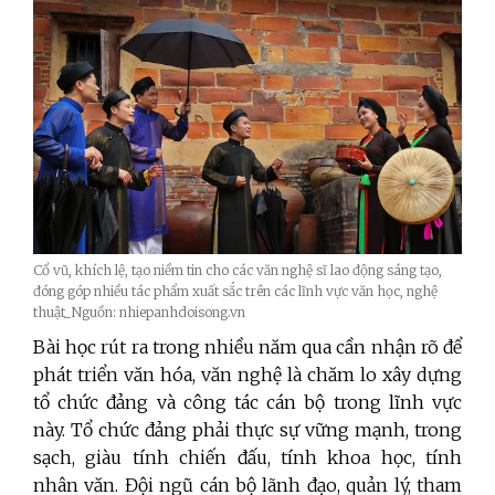
Cổ vũ, khích lệ, tạo niềm tin cho các văn nghệ sĩ lao động sáng tạo,
đóng góp nhiều tác phẩm xuất sắc trên các lĩnh vực văn học, nghệ
thuật_Nguồn: nhiepanhdoisong.vn
Bài học rút ra trong nhiều năm qua cần nhận rõ để
phát triển văn hóa, văn nghệ là chăm lo xây dựng
tổ chức đảng và công tác cán bộ trong lĩnh vực
này. Tổ chức đảng phải thực sự vững mạnh, trong
sạch, giàu tính chiến đấu, tính khoa học, tính
nhân văn. Đội ngũ cán bộ lãnh đạo, quản lý, tham