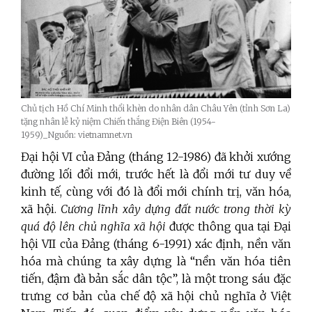
Chủ tịch Hồ Chí Minh thổi khèn do nhân dân Châu Yên (tỉnh Sơn La)
tặng nhân lễ kỷ niệm Chiến thắng Điện Biên (1954-
1959)_Nguồn: vietnamnet.vn
Đại hội VI của Đảng (tháng 12-1986) đã khởi xướng
đường lối đổi mới, trước hết là đổi mới tư duy về
kinh tế, cùng với đó là đổi mới chính trị, văn hóa,
xã hội.
Cương lĩnh xây dựng đất nước trong thời kỳ
quá độ lên chủ nghĩa xã hội
được thông qua tại Đại
hội VII của Đảng (tháng 6-1991) xác định, nền văn
hóa mà chúng ta xây dựng là “nền văn hóa tiên
tiến, đậm đà bản sắc dân tộc”, là một trong sáu đặc
trưng cơ bản của chế độ xã hội chủ nghĩa ở Việt