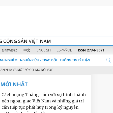
G CỘNG SẢN VIỆT NAM
ພາສາລາວ
中文
ENGLISH
ESPAÑOL
ISSN 2734-9071
KINH NGHIỆM
NGHIÊN CỨU - TRAO ĐỔI
THÔNG TIN LÝ LUẬN
NHA VÀ MỘT SỐ GỢI MỞ ĐỐI VỚI VIỆT NAM
THÚC ĐẨY HỢP TÁC KINH TẾ VI
2
MỚI NHẤT
Cách mạng Tháng Tám với sự hình thành
nền ngoại giao Việt Nam và những giá trị
cần tiếp tục phát huy trong kỷ nguyên