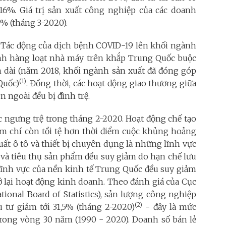
6%. Giá trị sản xuất công nghiệp của các doanh
% (tháng 3-2020).
Tác động của dịch bệnh COVID-19 lên khối ngành
ảnh hàng loạt nhà máy trên khắp Trung Quốc buộc
n dài (năm 2018, khối ngành sản xuất đã đóng góp
(1)
Quốc)
. Đồng thời, các hoạt động giao thương giữa
n ngoài đều bị đình trệ.
c ngưng trệ trong tháng 2-2020. Hoạt động chế tạo
ậm chí còn tồi tệ hơn thời điểm cuộc khủng hoảng
ất ô tô và thiết bị chuyên dụng là những lĩnh vực
a và tiêu thụ sản phẩm đều suy giảm do hạn chế lưu
 lĩnh vực của nền kinh tế Trung Quốc đều suy giảm
ở lại hoạt động kinh doanh. Theo đánh giá của Cục
onal Board of Statistics), sản lượng công nghiệp
(2)
 tư giảm tới 31,5% (tháng 2-2020)
- đây là mức
ong vòng 30 năm (1990 - 2020). Doanh số bán lẻ