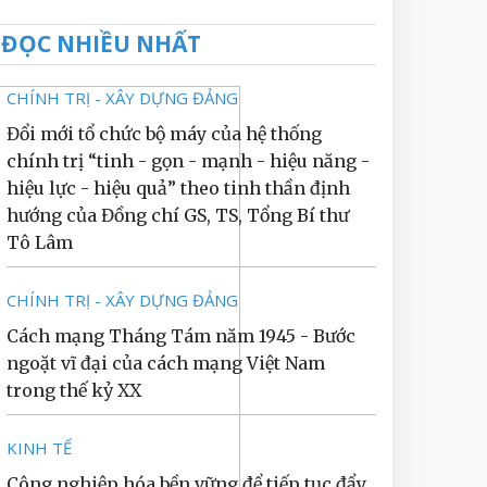
ĐỌC NHIỀU NHẤT
CHÍNH TRỊ - XÂY DỰNG ĐẢNG
Đổi mới tổ chức bộ máy của hệ thống
chính trị “tinh - gọn - mạnh - hiệu năng -
hiệu lực - hiệu quả” theo tinh thần định
hướng của Đồng chí GS, TS, Tổng Bí thư
Tô Lâm
CHÍNH TRỊ - XÂY DỰNG ĐẢNG
Cách mạng Tháng Tám năm 1945 - Bước
ngoặt vĩ đại của cách mạng Việt Nam
trong thế kỷ XX
KINH TẾ
Công nghiệp hóa bền vững để tiếp tục đẩy