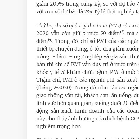
giảm 20,5% trong cùng kỳ, so với dự báo 4
với con số dự báo là 2%. Tỷ lệ thất nghiệp 
Thứ ba, chỉ số quản lý thu mua (PMI) sản xu
(3)
2020 vẫn còn giữ ở mức 50 điểm
mà sa
(4)
điểm
. Trong đó, chỉ số PMI của các ngà
thiết bị chuyên dụng, ô tô... đều giảm xu
nông - lâm - ngư nghiệp và gia súc, thứ
bản thì chỉ số PMI vẫn duy trì ở mức trên
khỏe y tế và khám chữa bệnh, PMI ở mức 
Thậm chí, PMI ở các ngành phi sản xuất
(tháng 2-2020). Trong đó, nhu cầu các ng
giao thông vận tải, khách sạn, ăn uống, d
lĩnh vực liên quan giảm xuống dưới 20 điể
động sản xuất, kinh doanh của các doan
này cho thấy ảnh hưởng của dịch bệnh COVI
nghiêm trọng hơn.