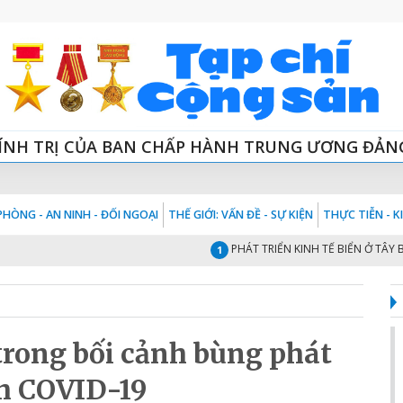
ÍNH TRỊ CỦA BAN CHẤP HÀNH TRUNG ƯƠNG ĐẢN
HÒNG - AN NINH - ĐỐI NGOẠI
THẾ GIỚI: VẤN ĐỀ - SỰ KIỆN
THỰC TIỄN - 
PHÁT TRIỂN KINH TẾ BIỂN Ở TÂY BAN 
1
trong bối cảnh bùng phát
ch COVID-19