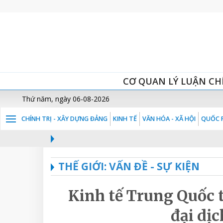
CƠ QUAN LÝ LUẬN CH
Thứ năm, ngày 06-08-2026
CHÍNH TRỊ - XÂY DỰNG ĐẢNG
KINH TẾ
VĂN HÓA - XÃ HỘI
QUỐC P
THẾ GIỚI: VẤN ĐỀ - SỰ KIỆN
Kinh tế Trung Quốc 
đại dị