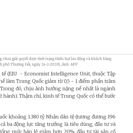
g chưa giải quyết được tình trạng thiếu hụt lao động và khách hàng
ành phố Thượng Hải, ngày 24-2-2020)_Ảnh: AFP
tế (EIU - Economist Intelligence Unit, thuộc Tập
hể làm Trung Quốc giảm từ 0,5 - 1 điểm phần trăm
 Trong đó, chịu ảnh hưởng nặng nề nhất là ngành
lữ hành). Thậm chí, kinh tế Trung Quốc có thể bước
Quốc khoảng 1.380 tỷ Nhân dân tệ (tương đương 196
cả ba động lực tăng trưởng là tiêu dùng, đầu tư và
tổng mức bán lẻ giảm hơn 20%, đầu tư tài sản cố