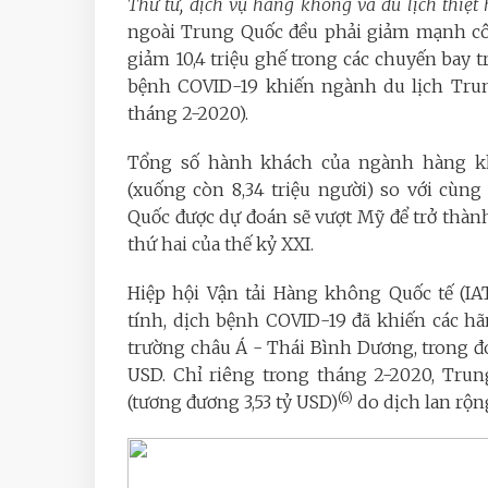
Thứ tư, dịch vụ hàng không và du lịch thiệt
ngoài Trung Quốc đều phải giảm mạnh côn
giảm 10,4 triệu ghế trong các chuyến bay t
bệnh COVID-19 khiến ngành du lịch Trung
tháng 2-2020).
Tổng số hành khách của ngành hàng k
(xuống còn 8,34 triệu người) so với cùn
Quốc được dự đoán sẽ vượt Mỹ để trở thàn
thứ hai của thế kỷ XXI.
Hiệp hội Vận tải Hàng không Quốc tế (IAT
tính, dịch bệnh COVID-19 đã khiến các hã
trường châu Á - Thái Bình Dương, trong 
USD. Chỉ riêng trong tháng 2-2020, Trun
(6)
(tương đương 3,53 tỷ USD)
do dịch lan rộn