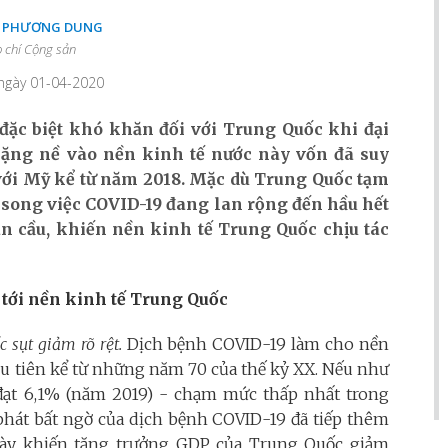
Ị PHƯƠNG DUNG
 chí Cộng sản
 ngày 01-04-2020
ặc biệt khó khăn đối với Trung Quốc khi đại
nặng nề vào nền kinh tế nước này vốn đã suy
ới Mỹ kể từ năm 2018. Mặc dù Trung Quốc tạm
 song việc COVID-19 đang lan rộng đến hầu hết
àn cầu, khiến nền kinh tế Trung Quốc chịu tác
 tới nền kinh tế Trung Quốc
 sụt giảm rõ rệt.
Dịch bệnh COVID-19 làm cho nền
n đầu tiên kể từ những năm 70 của thế kỷ XX. Nếu như
đạt 6,1% (năm 2019) - chạm mức thấp nhất trong
phát bất ngờ của dịch bệnh COVID-19 đã tiếp thêm
ày khiến tăng trưởng GDP của Trung Quốc giảm