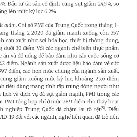
%. Đầu tư tài sản cố định cũng sụt giảm 24,5%, so
tăng lên mức kỷ lục 6,2%.
ất giảm.
Chỉ số PMI của Trung Quốc trong tháng 1-
ng tháng 2-2020 đã giảm mạnh xuống còn 35,7
nh sản xuất như sợi hóa học, thiết bị thông dụng,
ống dưới 30 điểm. Với các ngành chế biến thực phẩm
c ăn và đồ uống để bảo đảm nhu cầu cuộc sống cơ
 42 điểm. Ngành sản xuất dược liệu bảo đảm về sức
39,7 điểm, cao hơn mức chung của ngành sản xuất.
 cũng giảm xuống mức kỷ lục, khoảng 29,6 diểm
ành tiêu dùng mang tính tập trung đông người như
u lịch và dịch vụ đã sụt giảm mạnh, PMI trong các
m. PMI tổng hợp chỉ ở mức 28,9 điểm cho thấy hoạt
(5)
h nghiệp Trung Quốc đã chậm lại rõ rệt
. Điều
D-19 đối với các ngành, nghề liên quan đã trở nên