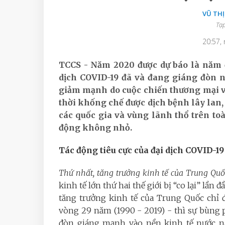
VŨ TH
Tạp
20:57,
TCCS - Năm 2020 được dự báo là năm đ
dịch COVID-19 đã và đang giáng đòn 
giảm mạnh do cuộc chiến thương mại v
thời khống chế được dịch bệnh lây lan,
các quốc gia và vùng lãnh thổ trên to
động không nhỏ.
Tác động tiêu cực của đại dịch COVID-19
Thứ nhất, tăng trưởng kinh tế của Trung Quốc
kinh tế lớn thứ hai thế giới bị “co lại” lầ
tăng trưởng kinh tế của Trung Quốc chỉ 
vòng 29 năm (1990 - 2019) - thì sự bùng 
đòn giáng mạnh vào nền kinh tế nước n