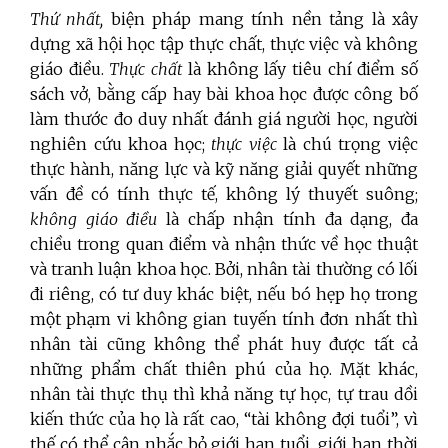
Thứ nhất,
biện pháp mang tính nền tảng là xây
dựng xã hội học tập thực chất, thực việc và không
giáo điều.
Thực chất
là không lấy tiêu chí điểm số
sách vở, bằng cấp hay bài khoa học được công bố
làm thước đo duy nhất đánh giá người học, người
nghiên cứu khoa học;
thực việc
là chú trọng việc
thực hành, năng lực và kỹ năng giải quyết những
vấn đề có tính thực tế, không lý thuyết suông;
không giáo điều
là chấp nhận tính đa dạng, đa
chiều trong quan điểm và nhận thức về học thuật
và tranh luận khoa học. Bởi, nhân tài thường có lối
đi riêng, có tư duy khác biệt, nếu bó hẹp họ trong
một phạm vi không gian tuyến tính đơn nhất thì
nhân tài cũng không thể phát huy được tất cả
những phẩm chất thiên phú của họ. Mặt khác,
nhân tài thực thụ thì khả năng tự học, tự trau dồi
kiến thức của họ là rất cao, “tài không đợi tuổi”, vì
thế có thể cân nhắc bỏ giới hạn tuổi, giới hạn thời