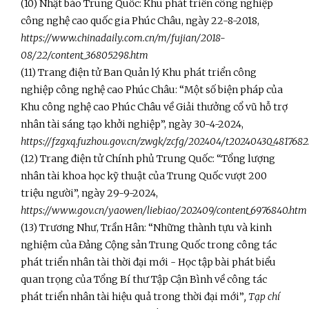
(10) Nhật báo Trung Quốc: Khu phát triển công nghiệp
công nghệ cao quốc gia Phúc Châu, ngày 22-8-2018,
https://www.chinadaily.com.cn/m/fujian/2018-
08/22/content_36805298.htm
(11) Trang điện tử Ban Quản lý Khu phát triển công
nghiệp công nghệ cao Phúc Châu: “Một số biện pháp của
Khu công nghệ cao Phúc Châu về Giải thưởng cổ vũ hỗ trợ
nhân tài sáng tạo khởi nghiệp”, ngày 30-4-2024,
https://fzgxq.fuzhou.gov.cn/zwgk/zcfg/202404/t20240430_481768
(12) Trang điện tử Chính phủ Trung Quốc: “Tổng lượng
nhân tài khoa học kỹ thuật của Trung Quốc vượt 200
triệu người”, ngày 29-9-2024,
https://www.gov.cn/yaowen/liebiao/202409/content_6976840.htm
(13) Trương Như, Trần Hân: “Những thành tựu và kinh
nghiệm của Đảng Cộng sản Trung Quốc trong công tác
phát triển nhân tài thời đại mới - Học tập bài phát biểu
quan trọng của Tổng Bí thư Tập Cận Bình về công tác
phát triển nhân tài hiệu quả trong thời đại mới”
, Tạp chí