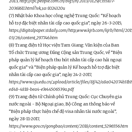
2013,
http://cpc.people.com.cn/big5/n/2013/0129/c355107-
20361611.html?ivk_sa=1024320u
(7) Nhật báo Khoa học công nghệ Trung Quốc: “Kế hoạch
hỗ trợ đặc biệt nhân tài cấp cao quốc gia”, ngày 26-3-2015,
https://digitalpaper.stdaily.com/http_www.kjrb.com/kjrb/html/201
03/26/content_297746.htm
(8) Trang điện tử Học viện Tam Giang: Văn kiện của Ban
Tổ chức Trung ương Đảng Cộng sản Trung Quốc, về “Biện
pháp quản lý kế hoạch thu hút nhân tài cấp cao hải ngoại
quốc gia” và “Biện pháp quản lý Kế hoạch hỗ trợ đặc biệt
nhân tài cấp cao quốc gia”, ngày 24-2-2017,
https://www.sju.edu.cn/_upload/article/files/8f/42/a8a042074b31
ed48-4818-bea4-e7e44506539a.pdf
(9) Trang điện tử Chính phủ Trung Quốc: Cục Chuyên gia
nước ngoài - Bộ Ngoại giao, Bộ Công an thông báo về
“Biện pháp thực hiện chế độ visa nhân tài nước ngoài”,
ngày 28-11-2017,
https://www.gov.cn/gongbao/content/2018/content_5296556.htm