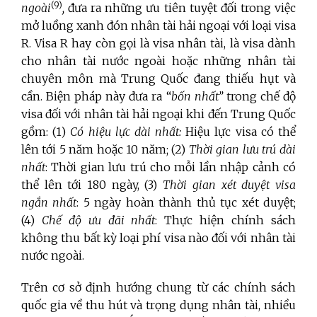
(9)
ngoài
,
đưa ra những ưu tiên tuyệt đối trong việc
mở luồng xanh đón nhân tài hải ngoại với loại visa
R. Visa R hay còn gọi là visa nhân tài, là visa dành
cho nhân tài nước ngoài hoặc những nhân tài
chuyên môn mà Trung Quốc đang thiếu hụt và
cần. Biện pháp này đưa ra “
bốn nhất”
trong chế độ
visa đối với nhân tài hải ngoại khi đến Trung Quốc
gồm: (1)
Có hiệu lực dài nhất:
Hiệu lực visa có thể
lên tới 5 năm hoặc 10 năm; (2)
Thời gian lưu trú dài
nhất
: Thời gian lưu trú cho mỗi lần nhập cảnh có
thể lên tới 180 ngày, (3)
Thời gian xét duyệt visa
ngắn nhất
: 5 ngày hoàn thành thủ tục xét duyệt;
(4)
Chế độ ưu đãi nhất
: Thực hiện chính sách
không thu bất kỳ loại phí visa nào đối với nhân tài
nước ngoài.
Trên cơ sở định hướng chung từ các chính sách
quốc gia về thu hút và trọng dụng nhân tài, nhiều