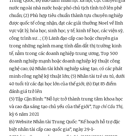
Trung Quốc, Bộ Bảo đảm nhân lực xã hội, Cục chuyên gia
nước ngoài nhà nước hoặc phó chủ tịch tỉnh trở lên phê
chuẩn; (2) Phù hợp tiêu chuẩn thành tựu chuyên nghiệp
được quốc tế công nhận, đạt các giải thưởng Noel về lĩnh
vực vật lý, hóa học, sinh học, y tế, kinh tế học, các viện sỹ,
công trình sư…; (3) Lãnh đạo cấp cao hoặc chuyên gia
trong những ngành mang tính dẫn dắt thị trường kinh
tế, nằm trong các doanh nghiệp trung ương, Top 500
doanh nghiệp mạnh hoặc doanh nghiệp kỹ thuật công
nghệ cao; (4) Nhân tài khởi nghiệp sáng tạo, có các phát
minh công nghệ kỹ thuật lớn; (5) Nhân tài trẻ ưu tú, dưới
40 tuổi từ các đại học lớn của thế giới; (6) Đạt 85 điểm
đánh giá trở lên
(5) Tập Cận Bình: “Nỗ lực trở thành trung tâm khoa học
và cao địa sáng tạo chủ yếu của thế giới”,
Tạp chí Cầu Thị
,
kỳ 6 năm 2021
(6) Website Nhân tài Trung Quốc: “Kế hoạch hỗ trợ đặc
biệt nhân tài cấp cao quốc gia”, ngày 29-1-