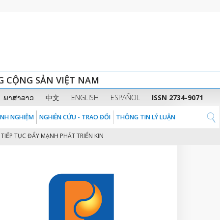
G CỘNG SẢN VIỆT NAM
ພາສາລາວ
中文
ENGLISH
ESPAÑOL
ISSN 2734-9071
KINH NGHIỆM
NGHIÊN CỨU - TRAO ĐỔI
THÔNG TIN LÝ LUẬN
ỤC ĐẨY MẠNH PHÁT TRIỂN KINH TẾ NHANH VÀ BỀN VỮNG Ở VIỆT NAM
CH
2