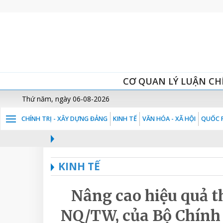
CƠ QUAN LÝ LUẬN CH
Thứ năm, ngày 06-08-2026
CHÍNH TRỊ - XÂY DỰNG ĐẢNG
KINH TẾ
VĂN HÓA - XÃ HỘI
QUỐC P
KINH TẾ
Nâng cao hiệu quả th
NQ/TW, của Bộ Chính t