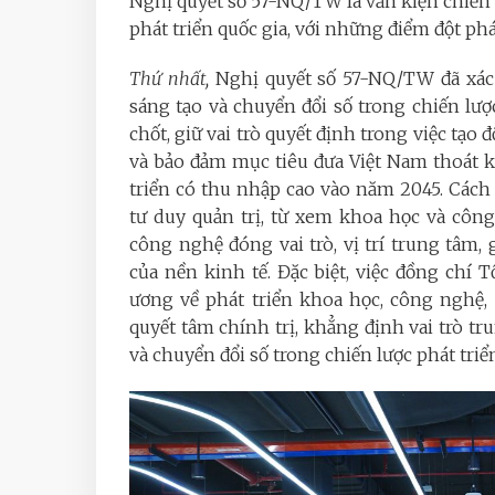
Nghị quyết số 57-NQ/TW là văn kiện chiến 
phát triển quốc gia, với những điểm đột phá
Thứ nhất,
Nghị quyết số 57-NQ/TW đã xác 
sáng tạo và chuyển đổi số trong chiến lược
chốt, giữ vai trò quyết định trong việc tạo
và bảo đảm mục tiêu đưa Việt Nam thoát k
triển có thu nhập cao vào năm 2045. Cách 
tư duy quản trị, từ xem khoa học và công
công nghệ đóng vai trò, vị trí trung tâm,
của nền kinh tế. Đặc biệt, việc đồng chí
ương về phát triển khoa học, công nghệ, 
quyết tâm chính trị, khẳng định vai trò t
và chuyển đổi số trong chiến lược phát triể