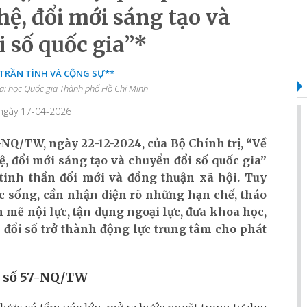
ệ, đổi mới sáng tạo và
 số quốc gia”*
 TRẦN TÌNH VÀ CỘNG SỰ**
 Đại học Quốc gia Thành phố Hồ Chí Minh
 ngày 17-04-2026
-NQ/TW, ngày 22-12-2024, của Bộ Chính trị, “Về
, đổi mới sáng tạo và chuyển đổi số quốc gia”
 tinh thần đổi mới và đồng thuận xã hội. Tuy
ộc sống, cần nhận diện rõ những hạn chế, tháo
mẽ nội lực, tận dụng ngoại lực, đưa khoa học,
 đổi số trở thành động lực trung tâm cho phát
t số 57-NQ/TW