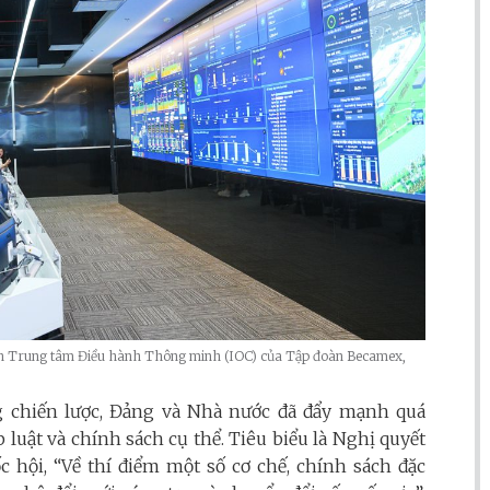
n Trung tâm Điều hành Thông minh (IOC) của Tập đoàn Becamex,
 chiến lược, Đảng và Nhà nước đã đẩy mạnh quá
luật và chính sách cụ thể. Tiêu biểu là Nghị quyết
c hội, “Về thí điểm một số cơ chế, chính sách đặc