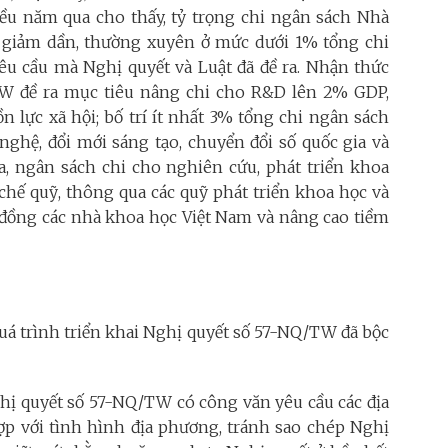
iều năm qua cho thấy, tỷ trọng chi ngân sách Nhà
 giảm dần, thường xuyên ở mức dưới 1% tổng chi
êu cầu mà Nghị quyết và Luật đã đề ra. Nhận thức
TW đề ra mục tiêu nâng chi cho R&D lên 2% GDP,
 lực xã hội; bố trí ít nhất 3% tổng chi ngân sách
ghệ, đổi mới sáng tạo, chuyển đổi số quốc gia và
ra, ngân sách chi cho nghiên cứu, phát triển khoa
chế quỹ, thông qua các quỹ phát triển khoa học và
 đồng các nhà khoa học Việt Nam và nâng cao tiềm
quá trình triển khai Nghị quyết số 57-NQ/TW đã bộc
ghị quyết số 57-NQ/TW có công văn yêu cầu các địa
p với tình hình địa phương, tránh sao chép Nghị