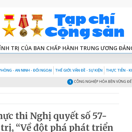
ÍNH TRỊ CỦA BAN CHẤP HÀNH TRUNG ƯƠNG ĐẢN
HÒNG - AN NINH - ĐỐI NGOẠI
THẾ GIỚI: VẤN ĐỀ - SỰ KIỆN
THỰC TIỄN - 
CÔNG NGHIỆP HÓA BỀN VỮNG ĐỂ TIẾP T
1
ực thi Nghị quyết số 57-
rị, “Về đột phá phát triển