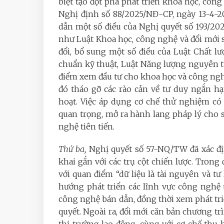
biệt tạo đột phá phát triển khoa học, công
Nghị định số 88/2025/NĐ-CP, ngày 13-4-20
dẫn một số điều của Nghị quyết số 193/202
như Luật Khoa học, công nghệ và đổi mới 
đổi, bổ sung một số điều của Luật Chất 
chuẩn kỹ thuật, Luật Năng lượng nguyên 
điểm xem đầu tư cho khoa học và công nghệ l
đó tháo gỡ các rào cản về tư duy ngắn hạ
hoạt. Việc áp dụng cơ chế thử nghiệm có
quan trọng, mở ra hành lang pháp lý cho 
nghệ tiên tiến.
Thứ ba,
Nghị quyết số 57-NQ/TW đã xác địn
khai gắn với các trụ cột chiến lược. Trong đ
với quan điểm “dữ liệu là tài nguyên và tư
hướng phát triển các lĩnh vực công nghệ t
công nghệ bán dẫn, đồng thời xem phát tri
quyết. Ngoài ra, đổi mới căn bản chương trì