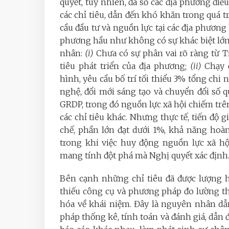
quyết, tuy nhiên, đa số các địa phương đi
các chỉ tiêu, dẫn đến khó khăn trong quá tr
cầu đầu tư và nguồn lực tại các địa phương
phương hầu như không có sự khác biệt lớn t
nhân:
(i)
Chưa có sự phân vai rõ ràng từ T
tiêu phát triển của địa phương;
(ii)
Chạy 
hình, yêu cầu bố trí tối thiểu 3% tổng ch
nghệ, đổi mới sáng tạo và chuyển đổi số q
GRDP, trong đó nguồn lực xã hội chiếm trên
các chỉ tiêu khác. Nhưng thực tế, tiến độ
chế, phần lớn đạt dưới 1%, khả năng hoà
trong khi việc huy động nguồn lực xã hộ
mang tính đột phá mà Nghị quyết xác định
Bên cạnh những chỉ tiêu đã được lượng hó
thiếu công cụ và phương pháp đo lường th
hóa về khái niệm. Đây là nguyên nhân dẫ
pháp thống kê, tính toán và đánh giá, dẫn 