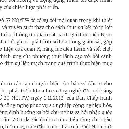
 hút, bồi dưỡng và trọng dụng nhân tài, được nhấn
của chiến lược phát triển.
số 57-NQ/TW đã có sự đổi mới quan trọng khi thiết
 và xuyên suốt thay cho cách thức sơ kết, tổng kết
 thống thông tin giám sát, đánh giá thực hiện Nghị
h chứng cho quá trình số hóa trong giám sát, góp
hiệu quả quản lý, năng lực điều hành và siết chặt
 thích ứng của phương thức lãnh đạo với bối cảnh
bảo đảm sự liền mạch trong quá trình thực hiện mục
nh rõ cần tạo chuyển biến căn bản về đầu tư cho
 cho phát triển khoa học, công nghệ, đổi mới sáng
 số 20-NQ/TW, ngày 1-11-2012, của Ban Chấp hành
và công nghệ phục vụ sự nghiệp công nghiệp hóa,
rường định hướng xã hội chủ nghĩa và hội nhập quốc
 năm 2013, đã xác định rõ mục tiêu tăng chi ngân
n, hiện nay, mức đầu tư cho R&D của Việt Nam mới