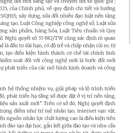
 nghệ, đổi mới sáng tạo và chuyển đổi số quốc gia”;
25, của Chính phủ, về quy định chi tiết và hướng
5/QH15; xây dựng, sửa đổi nhiều đạo luật nền tảng
sáng tạo, Luật Công nghiệp công nghệ số, Luật sửa
lượng sản phẩm, hàng hóa, Luật Tiêu chuẩn và Quy
tử. Nghị quyết số 57-NQ/TW cũng xác định rõ quan
à đầu tư dài hạn, có độ trễ và chấp nhận rủi ro, từ
n, tạo điều kiện hình thành cơ chế tài chính linh
 kiểm soát đối với công nghệ mới là bước đổi mới
sự phát triển của các mô hình kinh doanh và công
h hệ thống nhiệm vụ, giải pháp và lộ trình triển
ó, phát triển hạ tầng số được đặt ở vị trí nền tảng,
 liệu sản xuất mới”. Trên cơ sở đó, Nghị quyết định
rọng điểm như trí tuệ nhân tạo, internet vạn vật,
ển nguồn nhân lực chất lượng cao là điều kiện tiên
nh đào tạo đại học, gắn kết giữa đào tạo và nhu cầu