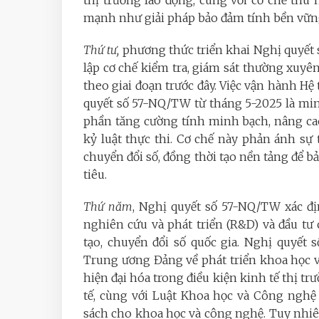
thị trường lao động, cùng với cơ chế thu
mạnh như giải pháp bảo đảm tính bền vững 
Thứ tư,
phương thức triển khai Nghị quyết 
lập cơ chế kiểm tra, giám sát thường xuyên
theo giai đoạn trước đây. Việc vận hành Hệ
quyết số 57-NQ/TW từ tháng 5-2025 là min
phần tăng cường tính minh bạch, nâng cao 
kỷ luật thực thi. Cơ chế này phản ánh sự
chuyển đổi số, đồng thời tạo nền tảng để 
tiêu.
Thứ năm
, Nghị quyết số 57-NQ/TW xác đị
nghiên cứu và phát triển (R&D) và đầu tư
tạo, chuyển đổi số quốc gia. Nghị quyết
Trung ương Đảng về phát triển khoa học 
hiện đại hóa trong điều kiện kinh tế thị t
tế, cùng với Luật Khoa học và Công nghệ
sách cho khoa học và công nghệ. Tuy nhiê