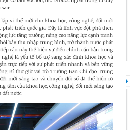
lược có tầm vóc lớn, mở ra bước ngoặt trong tư duy
 sau:
lập vị thế mới cho khoa học, công nghệ, đổi mới
 phát triển quốc gia. Đây là lĩnh vực đột phá then
 động lực tăng trưởng, nâng cao năng lực cạnh tranh
hỏi bẫy thu nhập trung bình, trở thành nước phát
tiếp cận này thể hiện sự điều chỉnh căn bản trong
 nghệ là yếu tố bổ trợ sang xác định khoa học và
 gắn trực tiếp với sự phát triển nhanh và bền vững
 Tổng Bí thư giữ vai trò Trưởng Ban Chỉ đạo Trung
đổi mới sáng tạo và chuyển đổi số đã thể hiện rõ
rung tâm của khoa học, công nghệ, đổi mới sáng tạo
n đất nước.