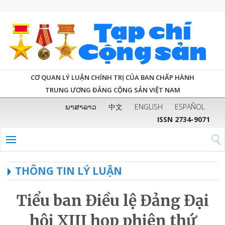
CƠ QUAN LÝ LUẬN CHÍNH TRỊ CỦA BAN CHẤP HÀNH
TRUNG ƯƠNG ĐẢNG CỘNG SẢN VIỆT NAM
ພາສາລາວ
中文
ENGLISH
ESPAÑOL
ISSN 2734-9071
THÔNG TIN LÝ LUẬN
Tiểu ban Điều lệ Đảng Đại
hội XIII họp phiên thứ