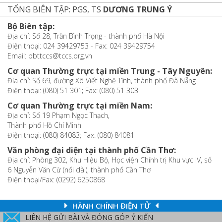
TỔNG BIÊN TẬP: PGS, TS
DƯƠNG TRUNG Ý
Bộ Biên tập:
Địa chỉ: Số 28, Trần Bình Trọng - thành phố Hà Nội
Điện thoại: 024 39429753 - Fax: 024 39429754
Email: bbttccs@tccs.org.vn
Cơ quan Thường trực tại miền Trung - Tây Nguyên:
Địa chỉ: Số 69, đường Xô Viết Nghệ Tĩnh, thành phố Đà Nẵng
Điện thoại: (080) 51 301; Fax: (080) 51 303
Cơ quan Thường trực tại miền Nam:
Địa chỉ: Số 19 Phạm Ngọc Thạch,
Thành phố Hồ Chí Minh
Điện thoại: (080) 84083; Fax: (080) 84081
Văn phòng đại diện tại thành phố Cần Thơ:
Địa chỉ: Phòng 302, Khu Hiệu Bộ, Học viện Chính trị Khu vực IV, số
6 Nguyễn Văn Cừ (nối dài), thành phố Cần Thơ
Điện thoại/Fax: (0292) 6250868
HÀNH CHÍNH ĐIỆN TỬ
LIÊN HỆ GỬI BÀI VÀ ĐÓNG GÓP Ý KIẾN