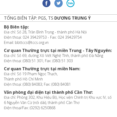
TỔNG BIÊN TẬP: PGS, TS
DƯƠNG TRUNG Ý
Bộ Biên tập:
Địa chỉ: Số 28, Trần Bình Trọng - thành phố Hà Nội
Điện thoại: 024 39429753 - Fax: 024 39429754
Email: bbttccs@tccs.org.vn
Cơ quan Thường trực tại miền Trung - Tây Nguyên:
Địa chỉ: Số 69, đường Xô Viết Nghệ Tĩnh, thành phố Đà Nẵng
Điện thoại: (080) 51 301; Fax: (080) 51 303
Cơ quan Thường trực tại miền Nam:
Địa chỉ: Số 19 Phạm Ngọc Thạch,
Thành phố Hồ Chí Minh
Điện thoại: (080) 84083; Fax: (080) 84081
Văn phòng đại diện tại thành phố Cần Thơ:
Địa chỉ: Phòng 302, Khu Hiệu Bộ, Học viện Chính trị Khu vực IV, số
6 Nguyễn Văn Cừ (nối dài), thành phố Cần Thơ
Điện thoại/Fax: (0292) 6250868