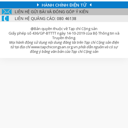
HÀNH CHÍNH ĐIỆN TỬ
LIÊN HỆ GỬI BÀI VÀ ĐÓNG GÓP Ý KIẾN
LIÊN HỆ QUẢNG CÁO: 080 46138
@Bản quyền thuộc về Tạp chí Cộng sản
Giấy phép số 436/GP-BTTTT ngày 14-10-2019 của Bộ Thông tin và
Truyền thông.
Mọi hành động sử dụng nội dung đăng tải trên Tạp chí Cộng sản điện
tử tại địa chỉ
www.tapchicongsan.org.vn
phải dẫn nguồn và có sự
đồng ý bằng văn bản của Tạp chí Cộng sản