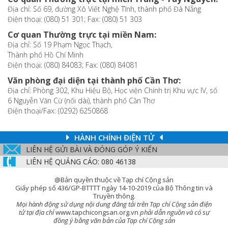
Địa chỉ: Số 69, đường Xô Viết Nghệ Tĩnh, thành phố Đà Nẵng
Điện thoại: (080) 51 301; Fax: (080) 51 303
Cơ quan Thường trực tại miền Nam:
Địa chỉ: Số 19 Phạm Ngọc Thạch,
Thành phố Hồ Chí Minh
Điện thoại: (080) 84083; Fax: (080) 84081
Văn phòng đại diện tại thành phố Cần Thơ:
Địa chỉ: Phòng 302, Khu Hiệu Bộ, Học viện Chính trị Khu vực IV, số
6 Nguyễn Văn Cừ (nối dài), thành phố Cần Thơ
Điện thoại/Fax: (0292) 6250868
HÀNH CHÍNH ĐIỆN TỬ
LIÊN HỆ GỬI BÀI VÀ ĐÓNG GÓP Ý KIẾN
LIÊN HỆ QUẢNG CÁO: 080 46138
@Bản quyền thuộc về Tạp chí Cộng sản
Giấy phép số 436/GP-BTTTT ngày 14-10-2019 của Bộ Thông tin và
Truyền thông.
Mọi hành động sử dụng nội dung đăng tải trên Tạp chí Cộng sản điện
tử tại địa chỉ
www.tapchicongsan.org.vn
phải dẫn nguồn và có sự
đồng ý bằng văn bản của Tạp chí Cộng sản