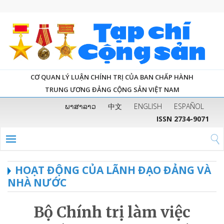
CƠ QUAN LÝ LUẬN CHÍNH TRỊ CỦA BAN CHẤP HÀNH
TRUNG ƯƠNG ĐẢNG CỘNG SẢN VIỆT NAM
ພາສາລາວ
中文
ENGLISH
ESPAÑOL
ISSN 2734-9071
HOẠT ĐỘNG CỦA LÃNH ĐẠO ĐẢNG VÀ
NHÀ NƯỚC
Bộ Chính trị làm việc