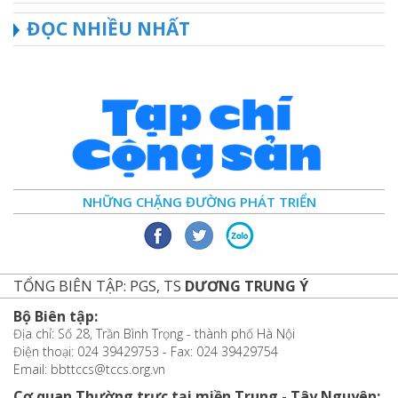
ĐỌC NHIỀU NHẤT
NHỮNG CHẶNG ĐƯỜNG PHÁT TRIỂN
TỔNG BIÊN TẬP: PGS, TS
DƯƠNG TRUNG Ý
Bộ Biên tập:
Địa chỉ: Số 28, Trần Bình Trọng - thành phố Hà Nội
Điện thoại: 024 39429753 - Fax: 024 39429754
Email: bbttccs@tccs.org.vn
Cơ quan Thường trực tại miền Trung - Tây Nguyên: