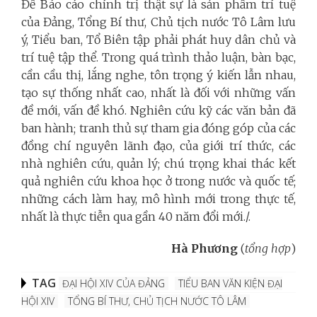
Để Báo cáo chính trị thật sự là sản phẩm trí tuệ
của Đảng, Tổng Bí thư, Chủ tịch nước Tô Lâm lưu
ý, Tiểu ban, Tổ Biên tập phải phát huy dân chủ và
trí tuệ tập thể. Trong quá trình thảo luận, bàn bạc,
cần cầu thị, lắng nghe, tôn trọng ý kiến lẫn nhau,
tạo sự thống nhất cao, nhất là đối với những vấn
đề mới, vấn đề khó. Nghiên cứu kỹ các văn bản đã
ban hành; tranh thủ sự tham gia đóng góp của các
đồng chí nguyên lãnh đạo, của giới trí thức, các
nhà nghiên cứu, quản lý; chú trọng khai thác kết
quả nghiên cứu khoa học ở trong nước và quốc tế;
những cách làm hay, mô hình mới trong thực tế,
nhất là thực tiễn qua gần 40 năm đổi mới./.
Hà Phương
(
tổng hợp
)
TAG
ĐẠI HỘI XIV CỦA ĐẢNG
TIỂU BAN VĂN KIỆN ĐẠI
HỘI XIV
TỔNG BÍ THƯ, CHỦ TỊCH NƯỚC TÔ LÂM