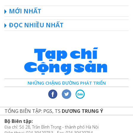
MỚI NHẤT
ĐỌC NHIỀU NHẤT
NHỮNG CHẶNG ĐƯỜNG PHÁT TRIỂN
TỔNG BIÊN TẬP: PGS, TS
DƯƠNG TRUNG Ý
Bộ Biên tập:
Địa chỉ: Số 28, Trần Bình Trọng - thành phố Hà Nội
Điện thoại: 024 39429753 - Fax: 024 39429754