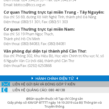
Email: bbttccs@tccs.org.vn
Cơ quan Thường trực tại miền Trung - Tây Nguyên:
Địa chỉ: Số 69, đường Xô Viết Nghệ Tĩnh, thành phố Đà Nẵng
Điện thoại: (080) 51 301; Fax: (080) 51 303
Cơ quan Thường trực tại miền Nam:
Địa chỉ: Số 19 Phạm Ngọc Thạch,
Thành phố Hồ Chí Minh
Điện thoại: (080) 84083; Fax: (080) 84081
Văn phòng đại diện tại thành phố Cần Thơ:
Địa chỉ: Phòng 302, Khu Hiệu Bộ, Học viện Chính trị Khu vực IV, số
6 Nguyễn Văn Cừ (nối dài), thành phố Cần Thơ
Điện thoại/Fax: (0292) 6250868
HÀNH CHÍNH ĐIỆN TỬ
LIÊN HỆ GỬI BÀI VÀ ĐÓNG GÓP Ý KIẾN
LIÊN HỆ QUẢNG CÁO: 080 46138
@Bản quyền thuộc về Tạp chí Cộng sản
Giấy phép số 436/GP-BTTTT ngày 14-10-2019 của Bộ Thông tin và
Truyền thông.