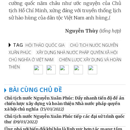
cường quốc năm châu như ước nguyện của Chủ
tịch Hồ Chí Minh, xứng đáng với truyền thống lịch
sử hào hùng của dân tộc Việt Nam anh hùng./.
Nguyễn Thùy
(tổng hợp)
TAG
HỘI THẢO QUỐC GIA
CHỦ TỊCH NƯỚC NGUYỄN
XUÂN PHÚC
XÂY DỰNG NHÀ NƯỚC PHÁP QUYỀN XÃ HỘI
CHỦ NGHĨA Ở VIỆT NAM
CHIẾN LƯỢC XÂY DỰNG VÀ HOÀN
THIỆN
BÀI CÙNG CHỦ ĐỀ
Chủ tịch nước Nguyễn Xuân Phúc: Đẩy nhanh tiến độ đề án
chiến lược xây dựng và hoàn thiện Nhà nước pháp quyền
xã hội chủ nghĩa
(15/03/2022)
Chủ tịch nước Nguyễn Xuân Phúc tiếp các đại sứ trình quốc
thư
(09/03/2022)
Ứng phó với biến đổi khí hậu là lĩnh vực hợp tác mang tầm