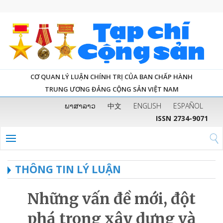
CƠ QUAN LÝ LUẬN CHÍNH TRỊ CỦA BAN CHẤP HÀNH
TRUNG ƯƠNG ĐẢNG CỘNG SẢN VIỆT NAM
ພາສາລາວ
中文
ENGLISH
ESPAÑOL
ISSN 2734-9071
THÔNG TIN LÝ LUẬN
Những vấn đề mới, đột
phá trong xây dựng và