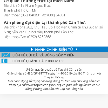
Cơ quan Thường trực tại miền Nam:
Địa chỉ: Số 19 Phạm Ngọc Thạch,
Thành phố Hồ Chí Minh
Điện thoại: (080) 84083; Fax: (080) 84081
Văn phòng đại diện tại thành phố Cần Thơ:
Địa chỉ: Phòng 302, Khu Hiệu Bộ, Học viện Chính trị Khu vực IV, số
6 Nguyễn Văn Cừ (nối dài), thành phố Cần Thơ
Điện thoại/Fax: (0292) 6250868
HÀNH CHÍNH ĐIỆN TỬ
LIÊN HỆ GỬI BÀI VÀ ĐÓNG GÓP Ý KIẾN
LIÊN HỆ QUẢNG CÁO: 080 46138
@Bản quyền thuộc về Tạp chí Cộng sản
Giấy phép số 436/GP-BTTTT ngày 14-10-2019 của Bộ Thông tin và
Truyền thông.
Mọi hành động sử dụng nội dung đăng tải trên Tạp chí Cộng sản điện
tử tại địa chỉ
www.tapchicongsan.org.vn
phải dẫn nguồn và có sự
đồng ý bằng văn bản của Tạp chí Cộng sản