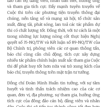
đảo cán bộ, đảng viên, nhân dân biết, hưởng ứng
và tham gia tích cực. Đẩy mạnh tuyên truyền về
Cuộc thi trên các phương tiện truyền thông đại
chúng, nền tảng số và mạng xã hội, tổ chức sản
xuất, đăng tải, phát sóng, lan toả các tác phẩm dự
thi có chất lượng tốt. Đồng thời, với tư cách là một
trong những lực lượng nòng cốt thực hiện Nghị
quyết số 35-NQ/TW và Kết luận số 89-NQ/TW của
Bộ Chính trị, phóng viên các cơ quan thông tấn,
báo chí cũng cần chủ động, tích cực xây dựng
nhiều tác phẩm chính luận xuất sắc tham gia Cuộc
thi để phát huy tốt hơn nữa vai trò xung kích của
báo chí, truyền thông trên mặt trận tư tưởng.
Đồng chí Đoàn Minh Huấn tin tưởng, với sự tâm
huyết và tinh thần trách nhiệm cao của các cơ
quan, đơn vị, địa phương, sự tham gia, hưởng ứng
tích cực của đông đảo cán bộ, đảng viên và nhân
dân, Cuộc thi sẽ tiếp tục thành công tốt đẹp hơn