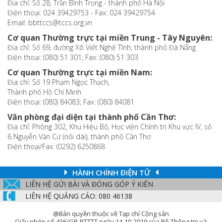
Địa chỉ: Số 28, Trần Bình Trọng - thành phố Hà Nội
Điện thoại: 024 39429753 - Fax: 024 39429754
Email: bbttccs@tccs.org.vn
Cơ quan Thường trực tại miền Trung - Tây Nguyên:
Địa chỉ: Số 69, đường Xô Viết Nghệ Tĩnh, thành phố Đà Nẵng
Điện thoại: (080) 51 301; Fax: (080) 51 303
Cơ quan Thường trực tại miền Nam:
Địa chỉ: Số 19 Phạm Ngọc Thạch,
Thành phố Hồ Chí Minh
Điện thoại: (080) 84083; Fax: (080) 84081
Văn phòng đại diện tại thành phố Cần Thơ:
Địa chỉ: Phòng 302, Khu Hiệu Bộ, Học viện Chính trị Khu vực IV, số
6 Nguyễn Văn Cừ (nối dài), thành phố Cần Thơ
Điện thoại/Fax: (0292) 6250868
HÀNH CHÍNH ĐIỆN TỬ
LIÊN HỆ GỬI BÀI VÀ ĐÓNG GÓP Ý KIẾN
LIÊN HỆ QUẢNG CÁO: 080 46138
@Bản quyền thuộc về Tạp chí Cộng sản
Giấy phép số 436/GP-BTTTT ngày 14-10-2019 của Bộ Thông tin và