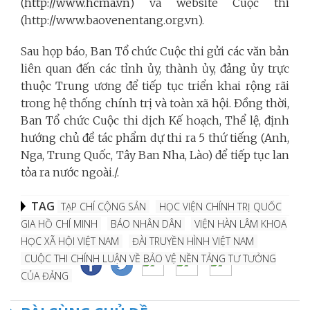
(
http://www.hcma.vn
) và website Cuộc thi
(http://www.baovenentang.org.vn).
Sau họp báo, Ban Tổ chức Cuộc thi gửi các văn bản
liên quan đến các tỉnh ủy, thành ủy, đảng ủy trực
thuộc Trung ương để tiếp tục triển khai rộng rãi
trong hệ thống chính trị và toàn xã hội. Đồng thời,
Ban Tổ chức Cuộc thi dịch Kế hoạch, Thể lệ, định
hướng chủ đề tác phẩm dự thi ra 5 thứ tiếng (Anh,
Nga, Trung Quốc, Tây Ban Nha, Lào) để tiếp tục lan
tỏa ra nước ngoài./.
TAG
TẠP CHÍ CỘNG SẢN
HỌC VIỆN CHÍNH TRỊ QUỐC
GIA HỒ CHÍ MINH
BÁO NHÂN DÂN
VIỆN HÀN LÂM KHOA
HỌC XÃ HỘI VIỆT NAM
ĐÀI TRUYỀN HÌNH VIỆT NAM
CUỘC THI CHÍNH LUẬN VỀ BẢO VỆ NỀN TẢNG TƯ TƯỞNG
CỦA ĐẢNG