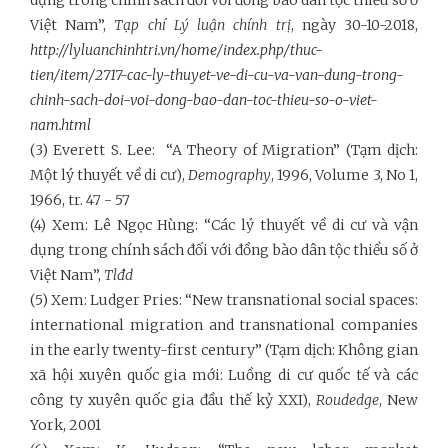
Việt Nam”,
Tạp chí Lý luận chính trị
, ngày 30-10-2018,
http://lyluanchinhtri.vn/home/index.php/thuc-
tien/item/2717-cac-ly-thuyet-ve-di-cu-va-van-dung-trong-
chinh-sach-doi-voi-dong-bao-dan-toc-thieu-so-o-viet-
nam.html
(3) Everett S. Lee: “A Theory of Migration” (Tạm dịch:
Một lý thuyết về di cư),
Demography
, 1996, Volume 3, No 1,
1966, tr. 47 - 57
(4) Xem: Lê Ngọc Hùng: “Các lý thuyết về di cư và vận
dụng trong chính sách đối với đồng bào dân tộc thiểu số ở
Việt Nam”,
Tlđd
(5) Xem: Ludger Pries: “New transnational social spaces:
international migration and transnational companies
in the early twenty-first century” (Tạm dịch: Không gian
xã hội xuyên quốc gia mới: Luồng di cư quốc tế và các
công ty xuyên quốc gia đầu thế kỷ XXI),
Roudedge
, New
York, 2001