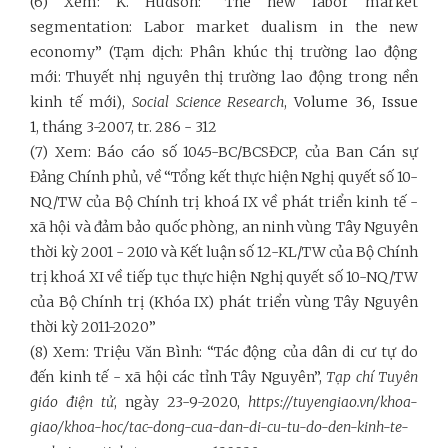
(6) Xem: K. Hudson: “The new labor market
segmentation: Labor market dualism in the new
economy” (Tạm dịch: Phân khúc thị trường lao động
mới: Thuyết nhị nguyên thị trường lao động trong nền
kinh tế mới),
Social Science Research
,
Volume 36, Issue
1
, tháng 3-2007, tr. 286 - 312
(7) Xem: Báo cáo số 1045-BC/BCSĐCP, của Ban Cán sự
Đảng Chính phủ, về “Tổng kết thực hiện Nghị quyết số 10-
NQ/TW của Bộ Chính trị khoá IX về phát triển kinh tế -
xã hội và đảm bảo quốc phòng, an ninh vùng Tây Nguyên
thời kỳ 2001 - 2010 và Kết luận số 12-KL/TW của Bộ Chính
trị khoá XI về tiếp tục thực hiện Nghị quyết số 10-NQ/TW
của Bộ Chính trị (Khóa IX) phát triển vùng Tây Nguyên
thời kỳ 2011-2020”
(8) Xem: Triệu Văn Bình: “Tác động của dân di cư tự do
đến kinh tế - xã hội các tỉnh Tây Nguyên”,
Tạp chí Tuyên
giáo điện tử
, ngày 23-9-2020,
https://tuyengiao.vn/khoa-
giao/khoa-hoc/tac-dong-cua-dan-di-cu-tu-do-den-kinh-te-