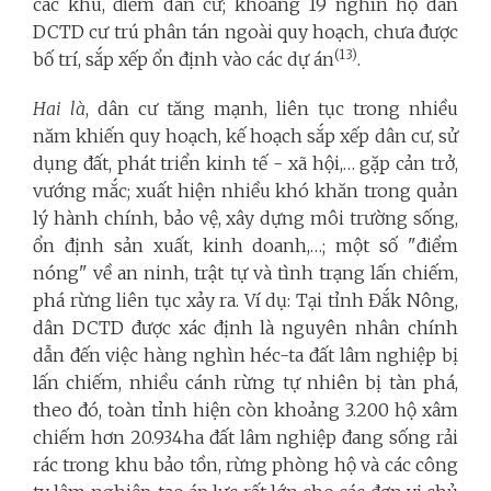
các khu, điểm dân cư; khoảng 19 nghìn hộ dân
DCTD cư trú phân tán ngoài quy hoạch, chưa được
(13)
bố trí, sắp xếp ổn định vào các dự án
.
Hai là
, dân cư tăng mạnh, liên tục trong nhiều
năm khiến quy hoạch, kế hoạch sắp xếp dân cư, sử
dụng đất, phát triển kinh tế - xã hội,… gặp cản trở,
vướng mắc; xuất hiện nhiều khó khăn trong quản
lý hành chính, bảo vệ, xây dựng môi trường sống,
ổn định sản xuất, kinh doanh,…; một số "điểm
nóng" về an ninh, trật tự và tình trạng lấn chiếm,
phá rừng liên tục xảy ra. Ví dụ: Tại tỉnh Đắk Nông,
dân DCTD được xác định là nguyên nhân chính
dẫn đến việc hàng nghìn héc-ta đất lâm nghiệp bị
lấn chiếm, nhiều cánh rừng tự nhiên bị tàn phá,
theo đó, toàn tỉnh hiện còn khoảng 3.200 hộ xâm
chiếm hơn 20.934ha đất lâm nghiệp đang sống rải
rác trong khu bảo tồn, rừng phòng hộ và các công