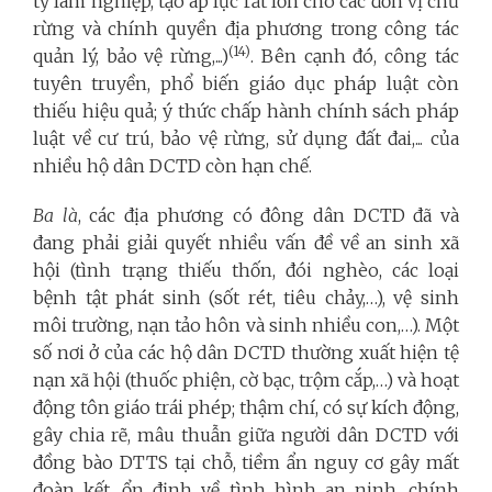
ty lâm nghiệp, tạo áp lực rất lớn cho các đơn vị chủ
rừng và chính quyền địa phương trong công tác
(14)
quản lý, bảo vệ rừng,...)
. Bên cạnh đó, công tác
tuyên truyền, phổ biến giáo dục pháp luật còn
thiếu hiệu quả; ý thức chấp hành chính sách pháp
luật về cư trú, bảo vệ rừng, sử dụng đất đai,... của
nhiều hộ dân DCTD còn hạn chế.
Ba là
, các địa phương có đông dân DCTD đã và
đang phải giải quyết nhiều vấn đề về an sinh xã
hội (tình trạng thiếu thốn, đói nghèo, các loại
bệnh tật phát sinh (sốt rét, tiêu chảy,…), vệ sinh
môi trường, nạn tảo hôn và sinh nhiều con,…). Một
số nơi ở của các hộ dân DCTD thường xuất hiện tệ
nạn xã hội (thuốc phiện, cờ bạc, trộm cắp,…) và hoạt
động tôn giáo trái phép; thậm chí, có sự kích động,
gây chia rẽ, mâu thuẫn giữa người dân DCTD với
đồng bào DTTS tại chỗ, tiềm ẩn nguy cơ gây mất
đoàn kết, ổn định về tình hình an ninh, chính