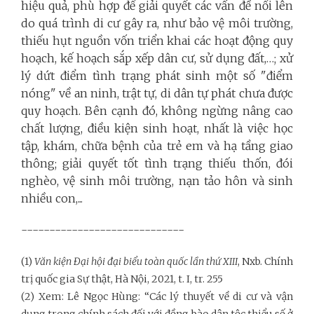
hiệu quả, phù hợp để giải quyết các vấn đề nổi lên
do quá trình di cư gây ra, như bảo vệ môi trường,
thiếu hụt nguồn vốn triển khai các hoạt động quy
hoạch, kế hoạch sắp xếp dân cư, sử dụng đất,…; xử
lý dứt điểm tình trạng phát sinh một số "điểm
nóng" về an ninh, trật tự, di dân tự phát chưa được
quy hoạch. Bên cạnh đó, không ngừng nâng cao
chất lượng, điều kiện sinh hoạt, nhất là việc học
tập, khám, chữa bệnh của trẻ em và hạ tầng giao
thông; giải quyết tốt tình trạng thiếu thốn, đói
nghèo, vệ sinh môi trường, nạn tảo hôn và sinh
nhiều con,...
-----------------------------
(1)
Văn kiện Đại hội đại biểu toàn quốc lần thứ XIII
, Nxb. Chính
trị quốc gia Sự thật, Hà Nội, 2021, t. I, tr. 255
(2) Xem: Lê Ngọc Hùng: “Các lý thuyết về di cư và vận
dụng trong chính sách đối với đồng bào dân tộc thiểu số ở