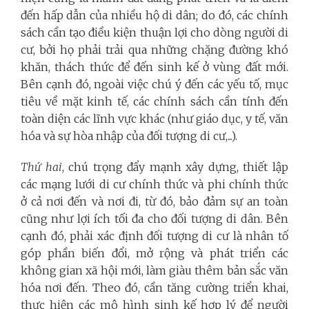
đến hấp dẫn của nhiều hộ di dân; do đó, các chính
sách cần tạo điều kiện thuận lợi cho dòng người di
cư, bởi họ phải trải qua những chặng đường khó
khăn, thách thức để đến sinh kế ở vùng đất mới.
Bên cạnh đó, ngoài việc chú ý đến các yếu tố, mục
tiêu về mặt kinh tế, các chính sách cần tính đến
toàn diện các lĩnh vực khác (như giáo dục, y tế, văn
hóa và sự hòa nhập của đối tượng di cư,...).
Thứ hai
, chú trọng đẩy mạnh xây dựng, thiết lập
các mạng lưới di cư chính thức và phi chính thức
ở cả nơi đến và nơi đi, từ đó, bảo đảm sự an toàn
cũng như lợi ích tối đa cho đối tượng di dân. Bên
cạnh đó, phải xác định đối tượng di cư là nhân tố
góp phần biến đổi, mở rộng và phát triển các
không gian xã hội mới, làm giàu thêm bản sắc văn
hóa nơi đến. Theo đó, cần tăng cường triển khai,
thực hiện các mô hình sinh kế hợp lý để người