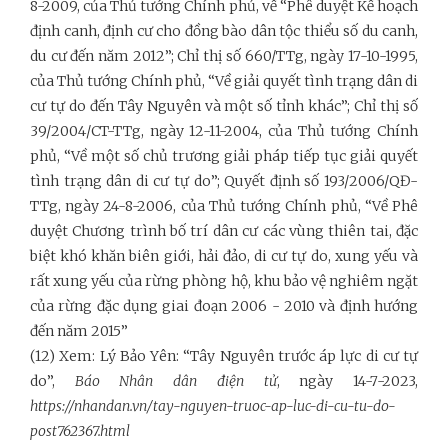
8-2009, của Thủ tướng Chính phủ, về “Phê duyệt Kế hoạch
định canh, định cư cho đồng bào dân tộc thiểu số du canh,
du cư đến năm 2012”; Chỉ thị số 660/TTg, ngày 17-10-1995,
của Thủ tướng Chính phủ, “Về giải quyết tình trạng dân di
cư tự do đến Tây Nguyên và một số tỉnh khác”; Chỉ thị số
39/2004/CT-TTg, ngày 12-11-2004, của Thủ tướng Chính
phủ, “Về một số chủ trương giải pháp tiếp tục giải quyết
tình trạng dân di cư tự do”; Quyết định số 193/2006/QĐ-
TTg, ngày 24-8-2006, của Thủ tướng Chính phủ, “Về Phê
duyệt Chương trình bố trí dân cư các vùng thiên tai, đặc
biệt khó khăn biên giới, hải đảo, di cư tự do, xung yếu và
rất xung yếu của rừng phòng hộ, khu bảo vệ nghiêm ngặt
của rừng đặc dụng giai đoạn 2006 - 2010 và định hướng
đến năm 2015”
(12) Xem: Lý Bảo Yên: “Tây Nguyên trước áp lực di cư tự
do”,
Báo Nhân dân điện tử
, ngày 14-7-2023,
https://nhandan.vn/tay-nguyen-truoc-ap-luc-di-cu-tu-do-
post762367.html