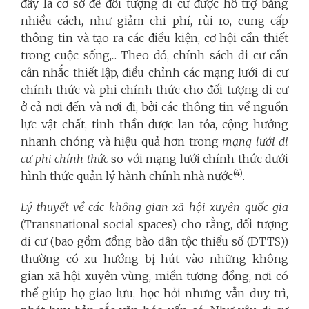
đây là cơ sở để đối tượng di cư được hỗ trợ bằng
nhiều cách, như giảm chi phí, rủi ro, cung cấp
thông tin và tạo ra các điều kiện, cơ hội cần thiết
trong cuộc sống,... Theo đó, chính sách di cư cần
cân nhắc thiết lập, điều chỉnh các mạng lưới di cư
chính thức và phi chính thức cho đối tượng di cư
ở cả nơi đến và nơi đi, bởi các thông tin về nguồn
lực vật chất, tinh thần được lan tỏa, cộng hưởng
nhanh chóng và hiệu quả hơn trong
mạng lưới di
cư phi chính thức
so với mạng lưới chính thức dưới
(4)
hình thức quản lý hành chính nhà nước
.
Lý thuyết về các không gian xã hội xuyên quốc gia
(Transnational social spaces) cho rằng, đối tượng
di cư (bao gồm đồng bào dân tộc thiểu số (DTTS))
thường có xu hướng bị hút vào những không
gian xã hội xuyên vùng, miền tương đồng, nơi có
thể giúp họ giao lưu, học hỏi nhưng vẫn duy trì,