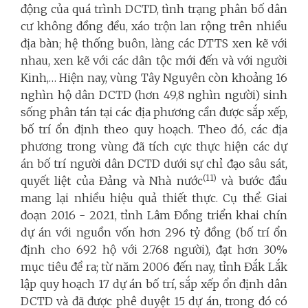
động của quá trình DCTD, tình trạng phân bố dân
cư không đồng đều, xáo trộn lan rộng trên nhiều
địa bàn; hệ thống buôn, làng các DTTS xen kẽ với
nhau, xen kẽ với các dân tộc mới đến và với người
Kinh,… Hiện nay, vùng Tây Nguyên còn khoảng 16
nghìn hộ dân DCTD (hơn 49,8 nghìn người) sinh
sống phân tán tại các địa phương cần được sắp xếp,
bố trí ổn định theo quy hoạch. Theo đó, các địa
phương trong vùng đã tích cực thực hiện các dự
án bố trí người dân DCTD dưới sự chỉ đạo sâu sát,
(11)
quyết liệt của Đảng và Nhà nước
và bước đầu
mang lại nhiều hiệu quả thiết thực. Cụ thể: Giai
đoạn 2016 - 2021, tỉnh Lâm Đồng triển khai chín
dự án với nguồn vốn hơn 296 tỷ đồng (bố trí ổn
định cho 692 hộ với 2.768 người), đạt hơn 30%
mục tiêu đề ra; từ năm 2006 đến nay, tỉnh Đắk Lắk
lập quy hoạch 17 dự án bố trí, sắp xếp ổn định dân
DCTD và đã được phê duyệt 15 dự án, trong đó có