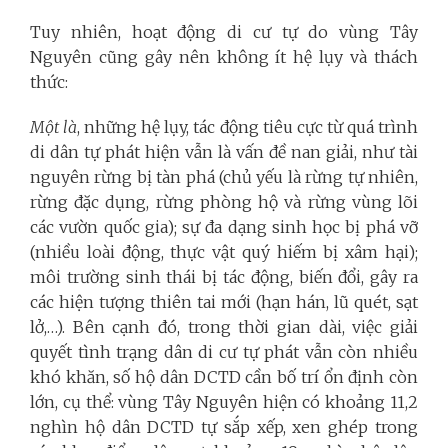
Tuy nhiên, hoạt động di cư tự do vùng Tây
Nguyên cũng gây nên không ít hệ lụy và thách
thức:
Một là
, những hệ lụy, tác động tiêu cực từ quá trình
di dân tự phát hiện vẫn là vấn đề nan giải, như tài
nguyên rừng bị tàn phá (chủ yếu là rừng tự nhiên,
rừng đặc dụng, rừng phòng hộ và rừng vùng lõi
các vườn quốc gia); sự đa dạng sinh học bị phá vỡ
(nhiều loài động, thực vật quý hiếm bị xâm hại);
môi trường sinh thái bị tác động, biến đổi, gây ra
các hiện tượng thiên tai mới (hạn hán, lũ quét, sạt
lở,…). Bên cạnh đó, trong thời gian dài, việc giải
quyết tình trạng dân di cư tự phát vẫn còn nhiều
khó khăn, số hộ dân DCTD cần bố trí ổn định còn
lớn, cụ thể: vùng Tây Nguyên hiện có khoảng 11,2
nghìn hộ dân DCTD tự sắp xếp, xen ghép trong