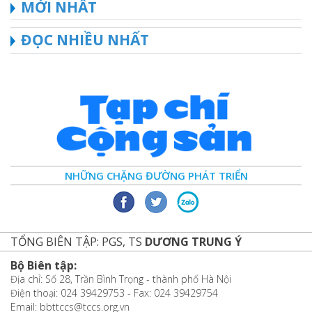
MỚI NHẤT
ĐỌC NHIỀU NHẤT
NHỮNG CHẶNG ĐƯỜNG PHÁT TRIỂN
TỔNG BIÊN TẬP: PGS, TS
DƯƠNG TRUNG Ý
Bộ Biên tập:
Địa chỉ: Số 28, Trần Bình Trọng - thành phố Hà Nội
Điện thoại: 024 39429753 - Fax: 024 39429754
Email: bbttccs@tccs.org.vn