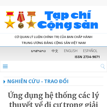
CƠ QUAN LÝ LUẬN CHÍNH TRỊ CỦA BAN CHẤP HÀNH
TRUNG ƯƠNG ĐẢNG CỘNG SẢN VIỆT NAM
ພາສາລາວ
中文
ENGLISH
ESPAÑOL
ISSN 2734-9071
NGHIÊN CỨU - TRAO ĐỔI
Ứng dụng hệ thống các lý
thuyết về di cư trong giải