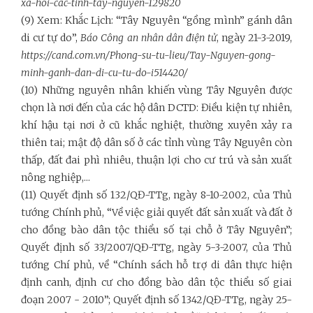
xa-hoi-cac-tinh-tay-nguyen-129820
(9) Xem: Khắc Lịch: “Tây Nguyên “gồng mình” gánh dân
di cư tự do”,
Báo Công an nhân dân điện tử
, ngày 21-3-2019,
https://cand.com.vn/Phong-su-tu-lieu/Tay-Nguyen-gong-
minh-ganh-dan-di-cu-tu-do-i514420/
(10) Những nguyên nhân khiến vùng Tây Nguyên được
chọn là nơi đến của các hộ dân DCTD: Điều kiện tự nhiên,
khí hậu tại nơi ở cũ khắc nghiệt, thường xuyên xảy ra
thiên tai; mật độ dân số ở các tỉnh vùng Tây Nguyên còn
thấp, đất đai phì nhiêu, thuận lợi cho cư trú và sản xuất
nông nghiệp,...
(11) Quyết định số 132/QĐ-TTg, ngày 8-10-2002, của Thủ
tướng Chính phủ, “Về việc giải quyết đất sản xuất và đất ở
cho đồng bào dân tộc thiểu số tại chỗ ở Tây Nguyên”;
Quyết định số 33/2007/QĐ-TTg, ngày 5-3-2007, của Thủ
tướng Chí phủ, về “Chính sách hỗ trợ di dân thực hiện
định canh, định cư cho đồng bào dân tộc thiểu số giai
đoạn 2007 - 2010”; Quyết định số 1342/QĐ-TTg, ngày 25-