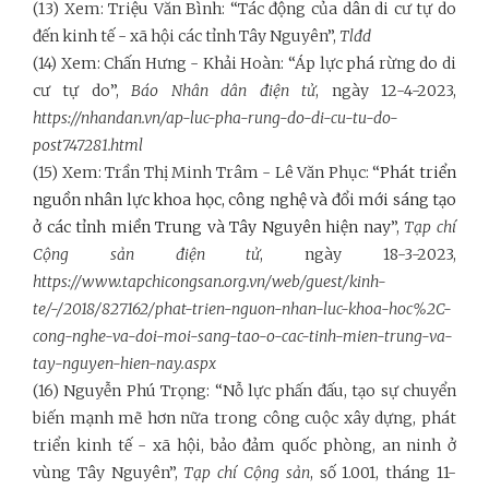
(13) Xem: Triệu Văn Bình: “Tác động của dân di cư tự do
đến kinh tế - xã hội các tỉnh Tây Nguyên”,
Tlđd
(14) Xem: Chấn Hưng - Khải Hoàn: “Áp lực phá rừng do di
cư tự do”,
Báo Nhân dân điện tử
, ngày 12-4-2023,
https://nhandan.vn/ap-luc-pha-rung-do-di-cu-tu-do-
post747281.html
(15) Xem: Trần Thị Minh Trâm - Lê Văn Phục: “
Phát triển
nguồn nhân lực khoa học, công nghệ và đổi mới sáng tạo
ở các tỉnh miền Trung và Tây Nguyên hiện nay
”,
Tạp chí
Cộng sản điện tử
, ngày 18-3-2023,
https://www.tapchicongsan.org.vn/web/guest/kinh-
te/-/2018/827162/phat-trien-nguon-nhan-luc-khoa-hoc%2C-
cong-nghe-va-doi-moi-sang-tao-o-cac-tinh-mien-trung-va-
tay-nguyen-hien-nay.aspx
(16) Nguyễn Phú Trọng: “Nỗ lực phấn đấu, tạo sự chuyển
biến mạnh mẽ hơn nữa trong công cuộc xây dựng, phát
triển kinh tế - xã hội, bảo đảm quốc phòng, an ninh ở
vùng Tây Nguyên”,
Tạp chí Cộng sản
, số 1.001, tháng 11-