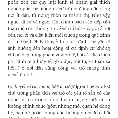
phân tích các quy luật kinh tế nhằm giải thích
nguồn gốc các luồng di cư từ nơi đông dân sang
nơi ít dân, từ nông thôn ra thành thị. Như vậy,
người di cư và người làm chính sách cần tiếp cận
toàn diện các thông tin về yếu tố hút - đẩy ở cả nơi
đến, nơi đi và điều kiện môi trường trong quá trình
di cư. Đặc biệt, lý thuyết trên xác định các yếu tố
ảnh hưởng đến hoạt động di cư, định cư không
chỉ bó hẹp trong phạm vi kinh tế, bởi các điều kiện
phi kinh tế (như y tế, giáo dục, trật tự, an toàn xã
hội,…) ở nơi đến cũng đóng vai trò mang tính
(3)
quyết định
.
Lý thuyết về các mạng lưới di cư
(Migrant networks)
chú trọng phân tích vai trò các yếu tố sẵn có của
người di cư trong hình thành mạng lưới di cư
không chính thức (gồm những mối quan hệ dòng
họ, bạn bè hoặc chung quê hương ở nơi đến), bởi