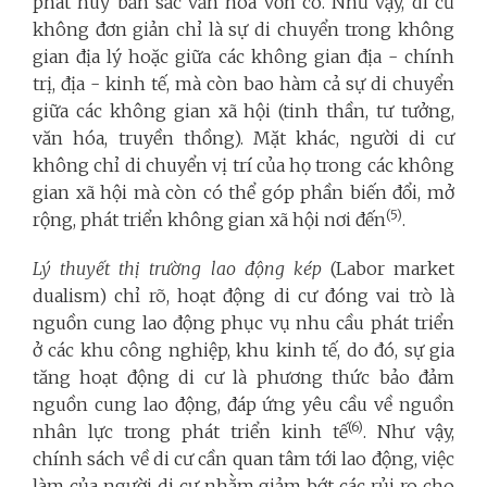
phát huy bản sắc văn hóa vốn có. Như vậy, di cư
không đơn giản chỉ là sự di chuyển trong không
gian địa lý hoặc giữa các không gian địa - chính
trị, địa - kinh tế, mà còn bao hàm cả sự di chuyển
giữa các không gian xã hội (tinh thần, tư tưởng,
văn hóa, truyền thồng). Mặt khác, người di cư
không chỉ di chuyển vị trí của họ trong các không
gian xã hội mà còn có thể góp phần biến đổi, mở
(5)
rộng, phát triển không gian xã hội nơi đến
.
Lý thuyết thị trường lao động kép
(Labor market
dualism) chỉ rõ, hoạt động di cư đóng vai trò là
nguồn cung lao động phục vụ nhu cầu phát triển
ở các khu công nghiệp, khu kinh tế, do đó, sự gia
tăng hoạt động di cư là phương thức bảo đảm
nguồn cung lao động, đáp ứng yêu cầu về nguồn
(6)
nhân lực trong phát triển kinh tế
. Như vậy,
chính sách về di cư cần quan tâm tới lao động, việc
làm của người di cư nhằm giảm bớt các rủi ro cho