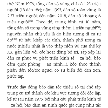
thể: Năm 1976, tổng dân số vùng chỉ có 1,23 triệu
người (18 dân tộc); năm 1993, dân số toàn vùng là
2,37 triệu người; đến năm 2018, dân số khoảng 6
(8)
triệu người
. Theo đó, trung bình cứ 10 năm,
(9)
tổng dân số trong vùng tăng thêm 1 triệu người
;
nguyên nhân chủ yếu là do hiện tượng di cư tự
(10)
do
từ hầu khắp các tỉnh, thành phố trong cả
nước (nhiều nhất là vào thập niên 90 của thế kỷ
XX, gắn liền với các hoạt động bố trí, sắp xếp lại
dân cư phục vụ phát triển kinh tế - xã hội, bảo
đảm quốc phòng - an ninh,…), kéo theo thành
phần dân tộc/tộc người có sự biến đổi đan xen,
phức tạp.
Trước đây, đồng bào dân tộc thiểu số tại chỗ tập
trung cư trú thành các khu vực tương đối độc lập,
kể từ sau năm 1975, bởi nhu cầu phát triển kinh tế
- xã hội, bảo đảm an ninh quốc gia cũng như tác