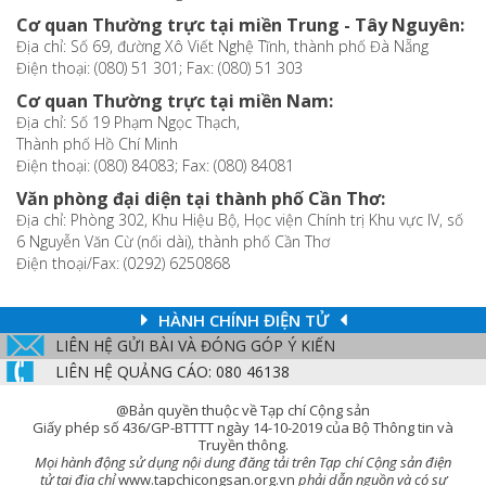
Cơ quan Thường trực tại miền Trung - Tây Nguyên:
Địa chỉ: Số 69, đường Xô Viết Nghệ Tĩnh, thành phố Đà Nẵng
Điện thoại: (080) 51 301; Fax: (080) 51 303
Cơ quan Thường trực tại miền Nam:
Địa chỉ: Số 19 Phạm Ngọc Thạch,
Thành phố Hồ Chí Minh
Điện thoại: (080) 84083; Fax: (080) 84081
Văn phòng đại diện tại thành phố Cần Thơ:
Địa chỉ: Phòng 302, Khu Hiệu Bộ, Học viện Chính trị Khu vực IV, số
6 Nguyễn Văn Cừ (nối dài), thành phố Cần Thơ
Điện thoại/Fax: (0292) 6250868
HÀNH CHÍNH ĐIỆN TỬ
LIÊN HỆ GỬI BÀI VÀ ĐÓNG GÓP Ý KIẾN
LIÊN HỆ QUẢNG CÁO: 080 46138
@Bản quyền thuộc về Tạp chí Cộng sản
Giấy phép số 436/GP-BTTTT ngày 14-10-2019 của Bộ Thông tin và
Truyền thông.
Mọi hành động sử dụng nội dung đăng tải trên Tạp chí Cộng sản điện
tử tại địa chỉ
www.tapchicongsan.org.vn
phải dẫn nguồn và có sự