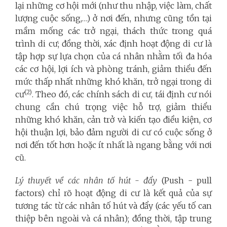
lại những cơ hội mới (như thu nhập, việc làm, chất
lượng cuộc sống,…) ở nơi đến, nhưng cũng tồn tại
mầm mống các trở ngại, thách thức trong quá
trình di cư; đồng thời, xác định hoạt động di cư là
tập hợp sự lựa chọn của cá nhân nhằm tối đa hóa
các cơ hội, lợi ích và phòng tránh, giảm thiểu đến
mức thấp nhất những khó khăn, trở ngại trong di
(2)
cư
. Theo đó, các chính sách di cư, tái định cư nói
chung cần chú trọng việc hỗ trợ, giảm thiểu
những khó khăn, cản trở và kiến tạo điều kiện, cơ
hội thuận lợi, bảo đảm người di cư có cuộc sống ở
nơi đến tốt hơn hoặc ít nhất là ngang bằng với nơi
cũ.
Lý thuyết về các nhân tố hút - đẩy
(Push - pull
factors) chỉ rõ hoạt động di cư là kết quả của sự
tương tác từ các nhân tố hút và đẩy (các yếu tố can
thiệp bên ngoài và cá nhân); đồng thời, tập trung