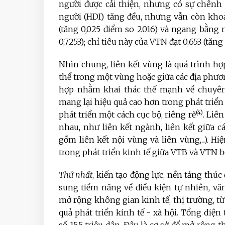
người được cải thiện, nhưng có sự chênh 
người (HDI) tăng đều, nhưng vẫn còn kho
(tăng 0,025 điểm so 2016) và ngang bằng 
0,7253); chỉ tiêu này của VTN đạt 0,653 (tă
Nhìn chung, liên kết vùng là quá trình hợp
thể trong một vùng hoặc giữa các địa phươ
hợp nhằm khai thác thế mạnh về chuyên 
mang lại hiệu quả cao hơn trong phát triển 
(4)
phát triển một cách cục bộ, riêng rẽ
. Liê
nhau, như liên kết ngành, liên kết giữa 
gồm liên kết nội vùng và liên vùng,...). Hi
trong phát triển kinh tế giữa VTB và VTN
Thứ nhất
, kiến tạo động lực, nền tảng thúc
sung tiềm năng về điều kiện tự nhiên, văn
mở rộng không gian kinh tế, thị trường, từ
quả phát triển kinh tế - xã hội. Tổng diện