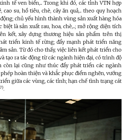
inh tế ven biển,... Trong khi đó, các tỉnh VTN hợp
 cao su, hồ tiêu, chè, cây ăn quả,... theo quy hoạch
ao động; chủ yếu hình thành vùng sản xuất hàng hóa
ệt là sản xuất rau, hoa, chè,...; mở rộng diện tích
liên kết, xây dựng thương hiệu sản phẩm trên thị
hát triển kinh tế rừng; đẩy mạnh phát triển năng
âm sản. Từ đó cho thấy, việc liên kết phát triển cho
tạo ra tác động từ các ngành hiện đại, có trình độ
h còn lại cũng như thúc đẩy phát triển các ngành
o phép hoàn thiện và khắc phục điểm nghẽn, vướng
iển giữa các vùng, các tỉnh; hạn chế tình trạng cát
(7)
.