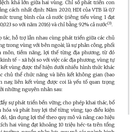
lệch khá lớn giữa hai vùng. Chỉ số phát triển con
ảng cách nhất định: Năm 2020, HDI của VTB là 0,7
mức trung bình của cả nước (riêng tiểu vùng 1 đạt
(3)
ng 0,023 so với năm 2016) và chỉ bằng 92% cả nước
.
 tác, hỗ trợ lẫn nhau cùng phát triển giữa các chủ
ng trong vùng với bên ngoài; là sự phân công, phối
môn, tiềm năng, lợi thế từng địa phương, từ đó
kinh tế - xã hội so với việc các địa phương, vùng tự
n kết vùng được thể hiện dưới nhiều hình thức khác
các chủ thể chức năng và liên kết không gian (bao
ện nay, liên kết vùng được coi là yếu tố quan trọng
 bởi những nguyên nhân sau:
 đẩy sự phát triển bền vững;
cho phép khai thác, bổ
 hóa và phát huy lợi thế từng vùng; tạo điều kiện
 đó, tận dụng lợi thế theo quy mô và nâng cao hiệu
 tích hai vùng đạt khoảng 10 triệu héc-ta trên tổng