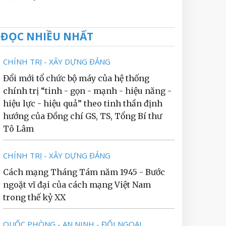
ĐỌC NHIỀU NHẤT
CHÍNH TRỊ - XÂY DỰNG ĐẢNG
Đổi mới tổ chức bộ máy của hệ thống
chính trị “tinh - gọn - mạnh - hiệu năng -
hiệu lực - hiệu quả” theo tinh thần định
hướng của Đồng chí GS, TS, Tổng Bí thư
Tô Lâm
CHÍNH TRỊ - XÂY DỰNG ĐẢNG
Cách mạng Tháng Tám năm 1945 - Bước
ngoặt vĩ đại của cách mạng Việt Nam
trong thế kỷ XX
QUỐC PHÒNG - AN NINH - ĐỐI NGOẠI