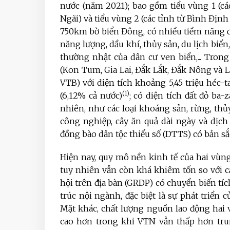
nước (năm 2021); bao gồm tiểu vùng 1 (c
Ngãi) và tiểu vùng 2 (các tỉnh từ Bình Địn
750km bờ biển Đông, có nhiều tiềm năng để
năng lượng, dầu khí, thủy sản, du lịch biển,.
thường nhật của dân cư ven biển,... Tro
(Kon Tum, Gia Lai, Đắk Lắk, Đắk Nông và 
VTB) với diện tích khoảng 5,45 triệu héc-t
(1)
(6,12% cả nước)
; có diện tích đất đỏ ba
nhiên, như các loại khoáng sản, rừng, thủy 
công nghiệp, cây ăn quả dài ngày và dịch v
đồng bào dân tộc thiểu số (DTTS) có bản s
Hiện nay, quy mô nền kinh tế của hai vùng
tuy nhiên vẫn còn khá khiêm tốn so với cả
hội trên địa bàn (GRDP) có chuyển biến tíc
trúc nội ngành, đặc biệt là sự phát triển
Mặt khác, chất lượng nguồn lao động hai
cao hơn trong khi VTN vẫn thấp hơn tru