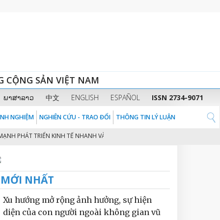
G CỘNG SẢN VIỆT NAM
ພາສາລາວ
中文
ENGLISH
ESPAÑOL
ISSN 2734-9071
KINH NGHIỆM
NGHIÊN CỨU - TRAO ĐỔI
THÔNG TIN LÝ LUẬN
HÁT TRIỂN KINH TẾ NHANH VÀ BỀN VỮNG Ở VIỆT NAM
CHUYỂN ĐỔI SỐ TR
2
MỚI NHẤT
Xu hướng mở rộng ảnh hưởng, sự hiện
diện của con người ngoài không gian vũ