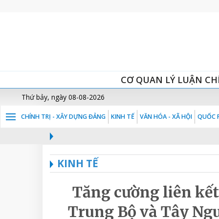
CƠ QUAN LÝ LUẬN CH
Thứ bảy, ngày 08-08-2026
CHÍNH TRỊ - XÂY DỰNG ĐẢNG
KINH TẾ
VĂN HÓA - XÃ HỘI
QUỐC P
KINH TẾ
Tăng cường liên kết
Trung Bộ và Tây Ngu