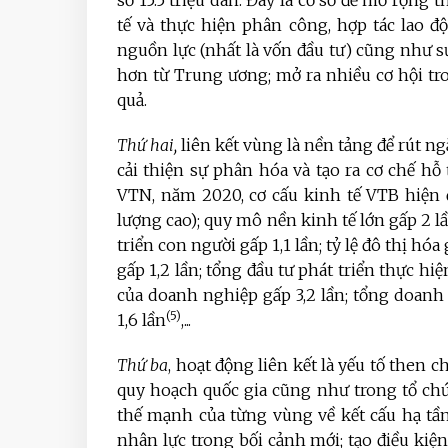
số 15.5 triệu dân. Đây là cơ sở để mở rộng
tế và thực hiện phân công, hợp tác lao độ
nguồn lực (nhất là vốn đầu tư) cũng như s
hơn từ Trung ương; mở ra nhiều cơ hội tro
quả.
Thứ hai,
liên kết vùng là nền tảng để rút n
cải thiện sự phân hóa và tạo ra cơ chế hỗ
VTN, năm 2020, cơ cấu kinh tế VTB hiện 
lượng cao); quy mô nền kinh tế lớn gấp 2 lầ
triển con người gấp 1,1 lần; tỷ lệ đô thị hó
gấp 1,2 lần; tổng đầu tư phát triển thực hiệ
của doanh nghiệp gấp 3,2 lần; tổng doanh 
(5)
1,6 lần
,...
Thứ ba
,
hoạt động liên kết là yếu tố then 
quy hoạch quốc gia cũng như trong tổ ch
thế mạnh của từng vùng về kết cấu hạ tầng,
nhân lực trong bối cảnh mới; tạo điều kiệ