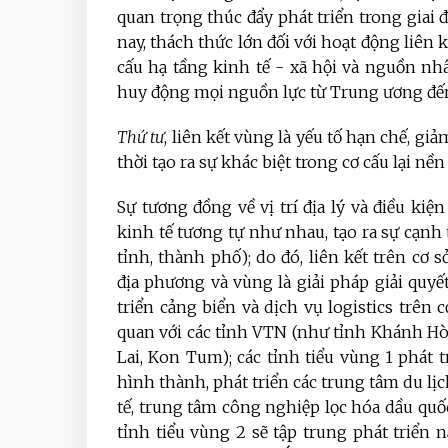
quan trọng thúc đẩy phát triển trong gia
nay, thách thức lớn đối với hoạt động liên 
cấu hạ tầng kinh tế - xã hội và nguồn nhân
huy động mọi nguồn lực từ Trung ương đế
Thứ tư
, liên kết vùng là yếu tố hạn chế, gi
thời tạo ra sự khác biệt trong cơ cấu lại n
Sự tương đồng về vị trí địa lý và điều ki
kinh tế tương tự như nhau, tạo ra sự cạnh 
tỉnh, thành phố); do đó, liên kết trên cơ
địa phương và vùng là giải pháp giải quyế
triển cảng biển và dịch vụ logistics trên
quan với các tỉnh VTN (như tỉnh Khánh Hòa
Lai, Kon Tum); các tỉnh tiểu vùng 1 phát t
hình thành, phát triển các trung tâm du lị
tế, trung tâm công nghiệp lọc hóa dầu quốc 
tỉnh tiểu vùng 2 sẽ tập trung phát triển n