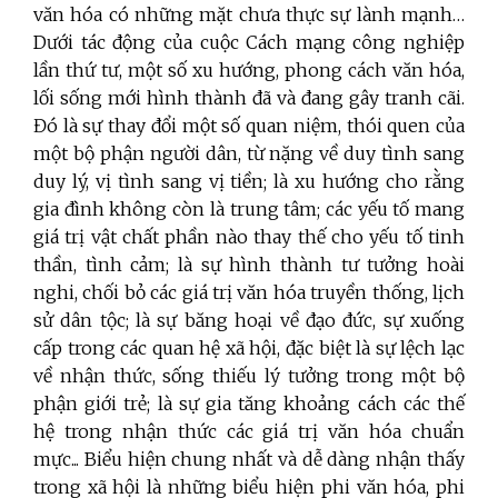
văn hóa có những mặt chưa thực sự lành mạnh…
Dưới tác động của cuộc Cách mạng công nghiệp
lần thứ tư, một số xu hướng, phong cách văn hóa,
lối sống mới hình thành đã và đang gây tranh cãi.
Đó là sự thay đổi một số quan niệm, thói quen của
một bộ phận người dân, từ nặng về duy tình sang
duy lý, vị tình sang vị tiền; là xu hướng cho rằng
gia đình không còn là trung tâm; các yếu tố mang
giá trị vật chất phần nào thay thế cho yếu tố tinh
thần, tình cảm; là sự hình thành tư tưởng hoài
nghi, chối bỏ các giá trị văn hóa truyền thống, lịch
sử dân tộc; là sự băng hoại về đạo đức, sự xuống
cấp trong các quan hệ xã hội, đặc biệt là sự lệch lạc
về nhận thức, sống thiếu lý tưởng trong một bộ
phận giới trẻ; là sự gia tăng khoảng cách các thế
hệ trong nhận thức các giá trị văn hóa chuẩn
mực... Biểu hiện chung nhất và dễ dàng nhận thấy
trong xã hội là những biểu hiện phi văn hóa, phi