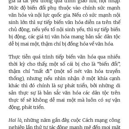
gia là tất yếu trong quá trình giao lưu, hội nhập.
Mức độ biến đổi phụ thuộc vào chính sức mạnh
văn hóa và nội lực quốc gia. Nếu có sức mạnh nội
sinh lớn thì sự tiếp biến văn hóa diễn ra trên thế
chủ động, nếu yếu tố nội sinh yếu, thì sự tiếp biến
bị động, các giá trị văn hóa mang bản sắc dân tộc
dễ bị mai một, thậm chí bị đồng hóa về văn hóa.
Thực tiễn quá trình tiếp biến văn hóa qua nhiều
thời kỳ cho thấy, một số cái bị cho là “biến đổi”,
thậm chí “mất đi” (một số nét văn hóa truyền
thống), nhưng nếu nhìn nhận ở một khía cạnh
khác thì đó chính là sự phát triển, bởi những di
sản thực sự là bản sắc văn hóa các dân tộc trên
thực tế sẽ không dễ mai một mà luôn có sự vận
động, phát triển.
Hai là,
những năm gần đây, cuộc Cách mạng công
nghiệp lần thứ tư tác động mạnh mẽ đến mọi mặt