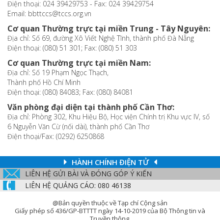
Điện thoại: 024 39429753 - Fax: 024 39429754
Email: bbttccs@tccs.org.vn
Cơ quan Thường trực tại miền Trung - Tây Nguyên:
Địa chỉ: Số 69, đường Xô Viết Nghệ Tĩnh, thành phố Đà Nẵng
Điện thoại: (080) 51 301; Fax: (080) 51 303
Cơ quan Thường trực tại miền Nam:
Địa chỉ: Số 19 Phạm Ngọc Thạch,
Thành phố Hồ Chí Minh
Điện thoại: (080) 84083; Fax: (080) 84081
Văn phòng đại diện tại thành phố Cần Thơ:
Địa chỉ: Phòng 302, Khu Hiệu Bộ, Học viện Chính trị Khu vực IV, số
6 Nguyễn Văn Cừ (nối dài), thành phố Cần Thơ
Điện thoại/Fax: (0292) 6250868
HÀNH CHÍNH ĐIỆN TỬ
LIÊN HỆ GỬI BÀI VÀ ĐÓNG GÓP Ý KIẾN
LIÊN HỆ QUẢNG CÁO: 080 46138
@Bản quyền thuộc về Tạp chí Cộng sản
Giấy phép số 436/GP-BTTTT ngày 14-10-2019 của Bộ Thông tin và
Truyền thông.