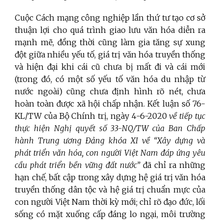
Cuộc Cách mạng công nghiệp lần thứ tư tạo cơ sở
thuận lợi cho quá trình giao lưu văn hóa diễn ra
mạnh mẽ, đồng thời cũng làm gia tăng sự xung
đột giữa nhiều yếu tố, giá trị văn hóa truyền thống
và hiện đại khi cái cũ chưa bị mất đi và cái mới
(trong đó, có một số yếu tố văn hóa du nhập từ
nước ngoài) cũng chưa định hình rõ nét, chưa
hoàn toàn được xã hội chấp nhận. Kết luận số 76-
KL/TW của Bộ Chính trị, ngày 4-6-2020
về tiếp tục
thực hiện Nghị quyết số 33-NQ/TW của Ban Chấp
hành Trung ương Đảng khóa XI về “Xây dựng và
phát triển văn hóa, con người Việt Nam đáp ứng yêu
cầu phát triển bền vững đất nước”
đã chỉ ra những
hạn chế, bất cập trong xây dựng hệ giá trị văn hóa
truyền thống dân tộc và hệ giá trị chuẩn mực của
con người Việt Nam thời kỳ mới; chỉ rõ đạo đức, lối
sống có mặt xuống cấp đáng lo ngại, môi trường