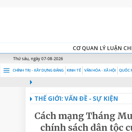
CƠ QUAN LÝ LUẬN CH
Thứ sáu, ngày 07-08-2026
CHÍNH TRỊ - XÂY DỰNG ĐẢNG
KINH TẾ
VĂN HÓA - XÃ HỘI
QUỐC P
THẾ GIỚI: VẤN ĐỀ - SỰ KIỆN
Cách mạng Tháng Mườ
chính sách dân tộc củ