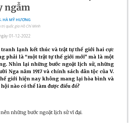
y ngẫm
S. HÀ MỸ HƯƠNG
 trị quốc gia Hồ Chí Minh
 ngày 01-12-2022
ranh lạnh kết thúc và trật tự thế giới hai cực
g phải là “một trật tự thế giới mới” mà là một
ờng. Nhìn lại những bước ngoặt lịch sử, những
ời Nga năm 1917 và chính sách dân tộc của V.
 thế giới hiện nay không mang lại hòa bình và
 hội nào có thể làm được điều đó?
ên những bước ngoặt lịch sử vĩ đại.