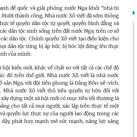
ranh đế quốc và giải phóng nước Nga khỏi “nhà tù
g Mười thành công, Nhà nước Xô viết đã sớm thông
thực tế quyền dân tộc tự quyết, quyền bình đẳng và
các dân tộc sinh sống trên đất nước Nga; trên cơ sở
 các dân tộc. Chính quyền Xô viết tạo điều kiện cho
i dân tộc từng bị áp bức, bị bóc lột đứng lên thực
mệnh của mình.
 hội kiểu mới, khác về chất so với tất cả các chế độ
lúc đó trên thế giới. Nhà nước Xô viết là nhà nước
vô sản Nga, với đội tiên phong là Đảng Bôn-sê-vích,
n. Nhà nước Xô viết thủ tiêu quyền tư hữu đối với
g xây dựng một xã hội mới có mục tiêu tối thượng là
ằng cho tất cả mọi người; xác lập trên thực tế một
và quyền lực thực sự của người lao động trong các
hơi dậy, phát huy mạnh mẽ sức mạnh, năng lực sáng