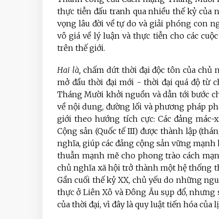
thực tiễn đấu tranh qua nhiều thế kỷ của 
vọng lâu đời về tự do và giải phóng con n
vô giá về lý luận và thực tiễn cho các cuộ
trên thế giới.
Hai là,
chấm dứt thời đại độc tôn của chủ ng
mở đầu thời đại mới - thời đại quá độ từ
Tháng Mười khởi nguồn và dẫn tới bước c
về nội dung, đường lối và phương pháp phát
giới theo hướng tích cực: Các đảng mác-xí
Cộng sản (Quốc tế III) được thành lập (thá
nghĩa, giúp các đảng cộng sản vững mạnh hơ
thuẫn mạnh mẽ cho phong trào cách mạng t
chủ nghĩa xã hội trở thành một hệ thống thế
Gần cuối thế kỷ XX, chủ yếu do những ngu
thực ở Liên Xô và Đông Âu sụp đổ, nhưng s
của thời đại, vì đây là quy luật tiến hóa của 