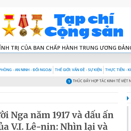
ÍNH TRỊ CỦA BAN CHẤP HÀNH TRUNG ƯƠNG ĐẢN
HÒNG - AN NINH - ĐỐI NGOẠI
THẾ GIỚI: VẤN ĐỀ - SỰ KIỆN
THỰC TIỄN - 
THÚC ĐẨY HỢP TÁC KINH TẾ VIỆT NAM -
1
i Nga năm 1917 và dấu ấn
a V.I. Lê-nin: Nhìn lại và