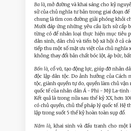
Ba là,
mở đường và khai sáng cho kỷ nguyên 
sử của chủ nghĩa tư bản trong giai đoạn đế
chung là tìm con đường giải phóng khỏi ch
Mười đáp ứng những yêu cầu lịch sử cấp 
từng có để nhân loại thực hiện mục tiêu ph
dân sinh, dân chủ và tiến bộ xã hội ở cả c
tiếp thu một số mặt ưu việt của chủ nghĩa x
không thay đổi bản chất bóc lột, áp bức, bấ
Bốn là,
cổ vũ, tạo động lực, giúp đỡ nhân d
độc lập dân tộc. Do ảnh hưởng của Cách 
tộc, giành quyền tự do, quyền làm chủ vậ
quốc tế của nhân dân Á - Phi - Mỹ La-tinh
Kết quả là trong nửa sau thế kỷ XX, hơn 10
có chủ quyền, chủ thể pháp lý quốc tế. Hệ t
lập trong suốt 5 thế kỷ hoàn toàn sụp đổ.
Năm là,
khai sinh và đấu tranh cho một 