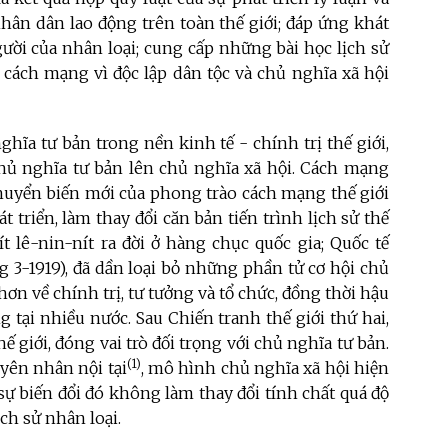
nhân dân lao động trên toàn thế giới; đáp ứng khát
gười của nhân loại; cung cấp những bài học lịch sử
c cách mạng vì độc lập dân tộc và chủ nghĩa xã hội
hĩa tư bản trong nền kinh tế - chính trị thế giới,
 chủ nghĩa tư bản lên chủ nghĩa xã hội. Cách mạng
huyển biến mới của phong trào cách mạng thế giới
 triển, làm thay đổi căn bản tiến trình lịch sử thế
t lê-nin-nít ra đời ở hàng chục quốc gia; Quốc tế
ng 3-1919), đã dần loại bỏ những phần tử cơ hội chủ
n về chính trị, tư tưởng và tổ chức, đồng thời hậu
ại nhiều nước. Sau Chiến tranh thế giới thứ hai,
 giới, đóng vai trò đối trọng với chủ nghĩa tư bản.
(1)
yên nhân nội tại
, mô hình chủ nghĩa xã hội hiện
ự biến đổi đó không làm thay đổi tính chất quá độ
lịch sử nhân loại.