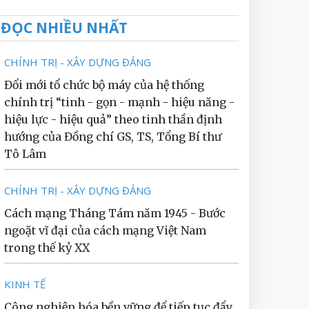
ĐỌC NHIỀU NHẤT
CHÍNH TRỊ - XÂY DỰNG ĐẢNG
Đổi mới tổ chức bộ máy của hệ thống
chính trị “tinh - gọn - mạnh - hiệu năng -
hiệu lực - hiệu quả” theo tinh thần định
hướng của Đồng chí GS, TS, Tổng Bí thư
Tô Lâm
CHÍNH TRỊ - XÂY DỰNG ĐẢNG
Cách mạng Tháng Tám năm 1945 - Bước
ngoặt vĩ đại của cách mạng Việt Nam
trong thế kỷ XX
KINH TẾ
Công nghiệp hóa bền vững để tiếp tục đẩy