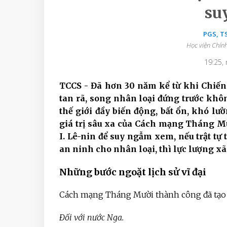
su
PGS, T
Học viện Chính
19:25,
TCCS - Đã hơn 30 năm kể từ khi Chiến t
tan rã, song nhân loại đứng trước khôn
thế giới đầy biến động, bất ổn, khó lư
giá trị sâu xa của Cách mạng Tháng Mư
I. Lê-nin để suy ngẫm xem, nếu trật tự
an ninh cho nhân loại, thì lực lượng xã
Những bước ngoặt lịch sử vĩ đại
Cách mạng Tháng Mười thành công đã tạo n
Đối với nước Nga.