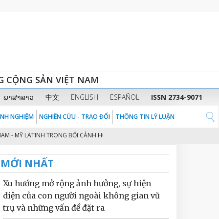
G CỘNG SẢN VIỆT NAM
ພາສາລາວ
中文
ENGLISH
ESPAÑOL
ISSN 2734-9071
KINH NGHIỆM
NGHIÊN CỨU - TRAO ĐỔI
THÔNG TIN LÝ LUẬN
 MỸ LATINH TRONG BỐI CẢNH HỘI NHẬP QUỐC TẾ
PHÁT TRIỂN KINH TẾ B
2
MỚI NHẤT
Xu hướng mở rộng ảnh hưởng, sự hiện
diện của con người ngoài không gian vũ
trụ và những vấn đề đặt ra