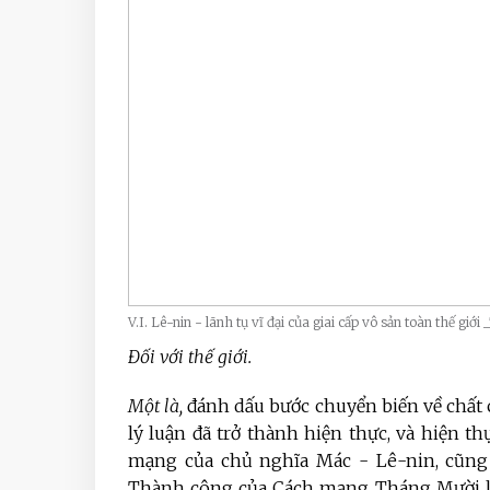
V.I. Lê-nin - lãnh tụ vĩ đại của giai cấp vô sản toàn thế giới
Đối với thế giới.
Một là,
đánh dấu bước chuyển biến về chất c
lý luận đã trở thành hiện thực, và hiện 
mạng của chủ nghĩa Mác - Lê-nin, cũng
Thành công của Cách mạng Tháng Mười là k