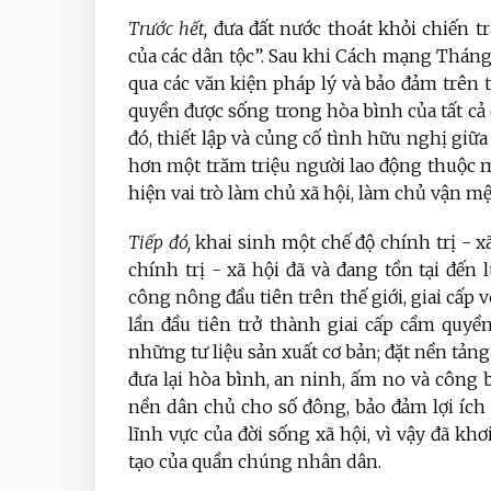
Trước hết,
đưa đất nước thoát khỏi chiến t
của các dân tộc”. Sau khi Cách mạng Thán
qua các văn kiện pháp lý và bảo đảm trên 
quyền được sống trong hòa bình của tất cả 
đó, thiết lập và củng cố tình hữu nghị giữa
hơn một trăm triệu người lao động thuộc mọ
hiện vai trò làm chủ xã hội, làm chủ vận 
Tiếp đó,
khai sinh một chế độ chính trị - xã
chính trị - xã hội đã và đang tồn tại đến 
công nông đầu tiên trên thế giới, giai cấp 
lần đầu tiên trở thành giai cấp cầm quyề
những tư liệu sản xuất cơ bản; đặt nền tản
đưa lại hòa bình, an ninh, ấm no và công b
nền dân chủ cho số đông, bảo đảm lợi ích 
lĩnh vực của đời sống xã hội, vì vậy đã k
tạo của quần chúng nhân dân.