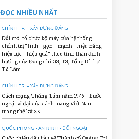
ĐỌC NHIỀU NHẤT
CHÍNH TRỊ - XÂY DỰNG ĐẢNG
Đổi mới tổ chức bộ máy của hệ thống
chính trị “tinh - gọn - mạnh - hiệu năng -
hiệu lực - hiệu quả” theo tinh thần định
hướng của Đồng chí GS, TS, Tổng Bí thư
Tô Lâm
CHÍNH TRỊ - XÂY DỰNG ĐẢNG
Cách mạng Tháng Tám năm 1945 - Bước
ngoặt vĩ đại của cách mạng Việt Nam
trong thế kỷ XX
QUỐC PHÒNG - AN NINH - ĐỐI NGOẠI
Cuộc chiến đấu bảo vệ Thành cổ Quảng Trị