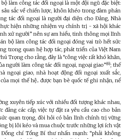
bộ làm công tác đối ngoại là một đội ngũ đặc biệt:
ế, sâu sắc về chiến lược, khôn khéo trong đàm phán
ông tác đối ngoại là người đại diện cho Đảng, Nhà
thực hiện những nhiệm vụ chính trị - xã hội khác
nh xứ người” nên sự am hiểu, tinh thông mọi lĩnh
án bộ làm công tác đối ngoại đóng vai trò hết sức
ng trong quan hệ hợp tác, phát triển của Việt Nam
 Phú Trọng cho rằng, đây là “công việc rất khó khăn,
(6)
ủa người làm công tác đối ngoại, ngoại giao”
; thế
 ngoại giao, nhà hoạt động đối ngoại xuất sắc,
ủa mọi thế hệ... được bạn bè quốc tế ghi nhận, nể
ờng xuyên tiếp xúc với nhiều đối tượng khác nhau,
ức đảng các cấp, việc tự đặt ra yêu cầu cao cho bản
t sức quan trọng, đòi hỏi có bản lĩnh chính trị vững
g bị lôi kéo và mua chuộc trước những lợi ích vật
g. Đồng chí Tổng Bí thư nhấn mạnh: “phải không