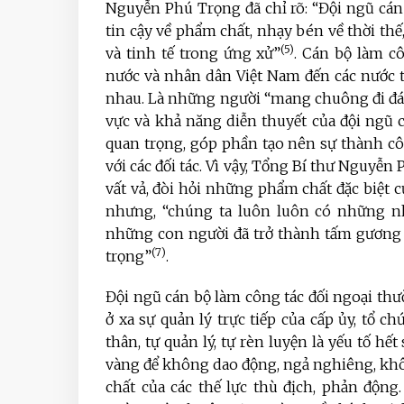
Nguyễn Phú Trọng đã chỉ rõ: “Đội ngũ cán 
tin cậy về phẩm chất, nhạy bén về thời th
(5)
và tinh tế trong ứng xử”
. Cán bộ làm c
nước và nhân dân Việt Nam đến các nước 
nhau. Là những người “mang chuông đi đá
vực và khả năng diễn thuyết của đội ngũ c
quan trọng, góp phần tạo nên sự thành cô
với các đối tác. Vì vậy, Tổng Bí thư Nguyễn
vất vả, đòi hỏi những phẩm chất đặc biệt c
nhưng, “chúng ta luôn luôn có những nhà
những con người đã trở thành tấm gương c
(7)
trọng”
.
Đội ngũ cán bộ làm công tác đối ngoại thư
ở xa sự quản lý trực tiếp của cấp ủy, tổ ch
thân, tự quản lý, tự rèn luyện là yếu tố hế
vàng để không dao động, ngả nghiêng, khôn
chất của các thế lực thù địch, phản độn