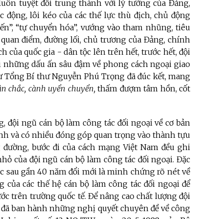
luôn tuyệt đối trung thành với lý tưởng của Đảng,
tác động, lôi kéo của các thế lực thù địch, chủ động
ến”, “tự chuyển hóa”, vướng vào tham nhũng, tiêu
 quan điểm, đường lối, chủ trương của Đảng, chính
h của quốc gia - dân tộc lên trên hết, trước hết, đội
lại những dấu ấn sâu đậm về phong cách ngoại giao
hư Tổng Bí thư Nguyễn Phú Trọng đã đúc kết, mang
hân chắc, cành uyển chuyển,
thấm đượm tâm hồn, cốt
, đội ngũ cán bộ làm công tác đối ngoại về cơ bản
mạnh và có nhiều đóng góp quan trọng vào thành tựu
g đường, bước đi của cách mạng Việt Nam đều ghi
ỏ của đội ngũ cán bộ làm công tác đối ngoại. Đặc
ợc sau gần 40 năm đổi mới là minh chứng rõ nét về
 của các thế hệ cán bộ làm công tác đối ngoại để
ước trên trường quốc tế. Để nâng cao chất lượng đội
ta đã ban hành những nghị quyết chuyên đề về công