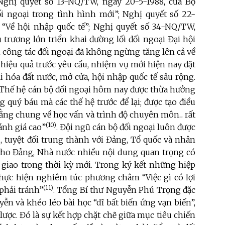
Nghị quyết số 13-NQ/TW, ngày 20-5-1988, của Bộ
ối ngoại trong tình hình mới”; Nghị quyết số 22-
, “Về hội nhập quốc tế”; Nghị quyết số 34-NQ/TW,
 trương lớn triển khai đường lối đối ngoại Đại hội
àm công tác đối ngoại đã không ngừng tăng lên cả về
 hiệu quả trước yêu cầu, nhiệm vụ mới hiện nay đặt
i hóa đất nước, mở cửa, hội nhập quốc tế sâu rộng.
“Thế hệ cán bộ đối ngoại hôm nay được thừa hưởng
quý báu mà các thế hệ trước để lại; được tạo điều
bằng chung về học vấn và trình độ chuyên môn... rất
(10)
đánh giá cao”
. Đội ngũ cán bộ đối ngoại luôn được
, tuyệt đối trung thành với Đảng, Tổ quốc và nhân
 cho Đảng, Nhà nước nhiều nội dung quan trọng có
i giao trong thời kỳ mới. Trong ký kết những hiệp
 thực hiện nghiêm túc phương châm “Việc gì có lợi
(11)
 phải tránh”
. Tổng Bí thư Nguyễn Phú Trọng đặc
n và khéo léo bài học “dĩ bất biến ứng vạn biến”,
lược. Đó là sự kết hợp chặt chẽ giữa mục tiêu chiến