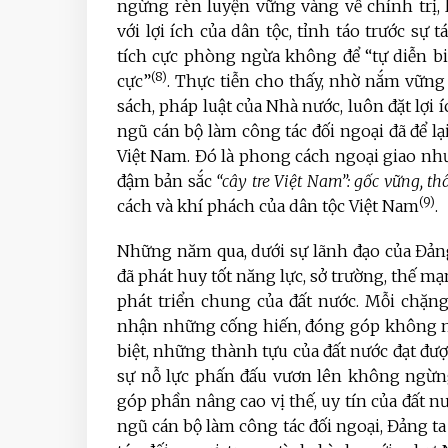
ngừng rèn luyện vững vàng về chính trị, 
với lợi ích của dân tộc, tỉnh táo trước sự 
tích cực phòng ngừa không để “tự diễn bi
(8)
cực”
. Thực tiễn cho thấy, nhờ nắm vững
sách, pháp luật của Nhà nước, luôn đặt lợi íc
ngũ cán bộ làm công tác đối ngoại đã để 
Việt Nam. Đó là phong cách ngoại giao n
đậm bản sắc
“cây tre Việt Nam”: gốc vững, t
(9)
cách và khí phách của dân tộc Việt Nam
.
Những năm qua, dưới sự lãnh đạo của Đảng
đã phát huy tốt năng lực, sở trường, thế 
phát triển chung của đất nước. Mỗi chặn
nhận những cống hiến, đóng góp không nh
biệt, những thành tựu của đất nước đạt đư
sự nỗ lực phấn đấu vươn lên không ngừng
góp phần nâng cao vị thế, uy tín của đất n
ngũ cán bộ làm công tác đối ngoại, Đảng 