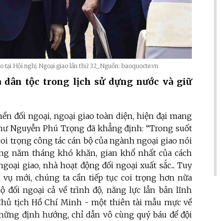
 tại Hội nghị Ngoại giao lần thứ 32_Nguồn: baoquocte.vn
 dân tộc trong lịch sử dựng nước và giữ
ền đối ngoại, ngoại giao toàn diện, hiện đại mang
 thư Nguyễn Phú Trọng đã khẳng định: “Trong suốt
coi trọng công tác cán bộ của ngành ngoại giao nói
ững năm tháng khó khăn, gian khổ nhất của cách
oại giao, nhà hoạt động đối ngoại xuất sắc... Tuy
m vụ mới, chúng ta cần tiếp tục coi trọng hơn nữa
ộ đối ngoại cả về trình độ, năng lực lẫn bản lĩnh
hủ tịch Hồ Chí Minh - một thiên tài mẫu mực về
những định hướng, chỉ dẫn vô cùng quý báu để đội