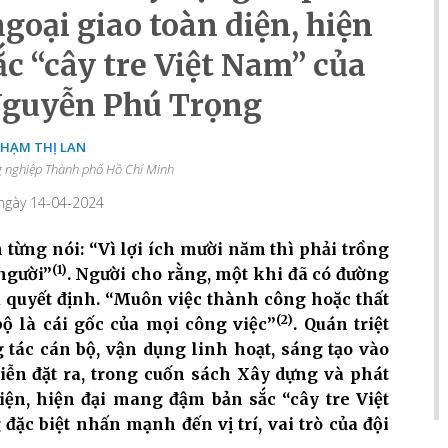
ngoại giao toàn diện, hiện
c “cây tre Việt Nam” của
Nguyễn Phú Trọng
PHẠM THỊ LAN
 nghiệp Thành phố Hồ Chí Minh
 ngày 14-04-2024
 từng nói: “Vì lợi ích mười năm thì phải trồng
(1)
 người”
. Người cho rằng, một khi đã có đường
 quyết định. “Muôn việc thành công hoặc thất
(2)
bộ là cái gốc của mọi công việc”
. Quán triệt
 tác cán bộ, vận dụng linh hoạt, sáng tạo vào
tiễn đặt ra, trong cuốn sách Xây dựng và phát
diện, hiện đại mang đậm bản sắc “cây tre Việt
c biệt nhấn mạnh đến vị trí, vai trò của đội