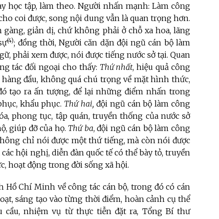
nay học tập, làm theo. Người nhấn mạnh: Làm công
 cho coi được, song nội dung vẫn là quan trọng hơn.
n gàng, giản dị, chứ không phải ở chỗ xa hoa, lãng
(4)
sự
; đồng thời, Người căn dặn đội ngũ cán bộ làm
ữ, phải xem được, nói được tiếng nước sở tại. Quan
ng tác đối ngoại cho thấy:
Thứ nhất
, hiệu quả công
g hàng đầu, không quá chú trọng về mặt hình thức,
đó tạo ra ấn tượng, để lại những điểm nhấn trong
phục, khẩu phục.
Thứ hai,
đội ngũ cán bộ làm công
hóa, phong tục, tập quán, truyền thống của nước sở
hộ, giúp đỡ của họ.
Thứ ba
, đội ngũ cán bộ làm công
không chỉ nói được một thứ tiếng, mà còn nói được
các hội nghị, diễn đàn quốc tế có thể bày tỏ, truyền
c, hoạt động trong đời sống xã hội.
ch Hồ Chí Minh về công tác cán bộ, trong đó có cán
oạt, sáng tạo vào từng thời điểm, hoàn cảnh cụ thể
u cầu, nhiệm vụ từ thực tiễn đặt ra, Tổng Bí thư