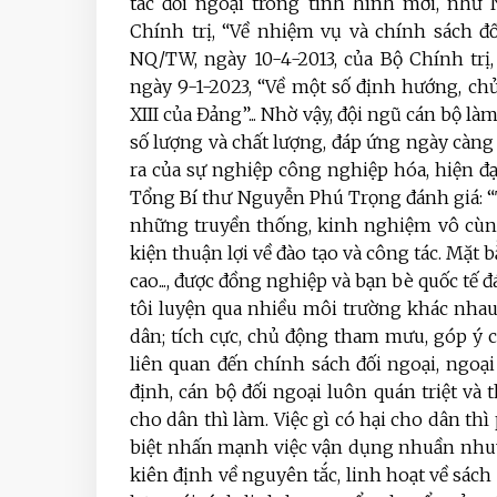
tác đối ngoại trong tình hình mới, như 
Chính trị, “Về nhiệm vụ và chính sách đ
NQ/TW, ngày 10-4-2013, của Bộ Chính trị
ngày 9-1-2023, “Về một số định hướng, chủ
XIII của Đảng”... Nhờ vậy, đội ngũ cán bộ l
số lượng và chất lượng, đáp ứng ngày càng
ra của sự nghiệp công nghiệp hóa, hiện đạ
Tổng Bí thư Nguyễn Phú Trọng đánh giá: 
những truyền thống, kinh nghiệm vô cùng 
kiện thuận lợi về đào tạo và công tác. Mặt 
cao..., được đồng nghiệp và bạn bè quốc tế 
tôi luyện qua nhiều môi trường khác nhau
dân; tích cực, chủ động tham mưu, góp ý
liên quan đến chính sách đối ngoại, ngoạ
định, cán bộ đối ngoại luôn quán triệt và
cho dân thì làm. Việc gì có hại cho dân thì
biệt nhấn mạnh việc vận dụng nhuần nhuyễ
kiên định về nguyên tắc, linh hoạt về sách 