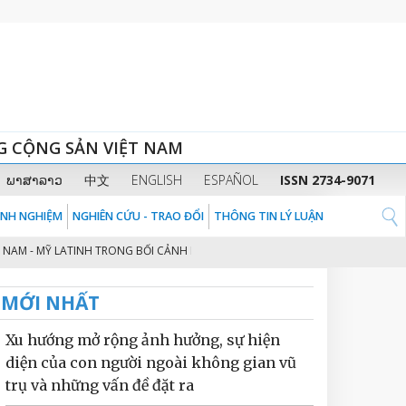
G CỘNG SẢN VIỆT NAM
ພາສາລາວ
中文
ENGLISH
ESPAÑOL
ISSN 2734-9071
KINH NGHIỆM
NGHIÊN CỨU - TRAO ĐỔI
THÔNG TIN LÝ LUẬN
M - MỸ LATINH TRONG BỐI CẢNH HỘI NHẬP QUỐC TẾ
THỰC TRẠNG AN NIN
2
MỚI NHẤT
Xu hướng mở rộng ảnh hưởng, sự hiện
diện của con người ngoài không gian vũ
trụ và những vấn đề đặt ra