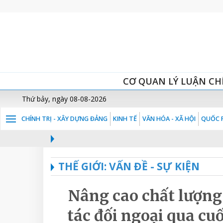
CƠ QUAN LÝ LUẬN CH
Thứ bảy, ngày 08-08-2026
CHÍNH TRỊ - XÂY DỰNG ĐẢNG
KINH TẾ
VĂN HÓA - XÃ HỘI
QUỐC P
THẾ GIỚI: VẤN ĐỀ - SỰ KIỆN
Nâng cao chất lượng
tác đối ngoại qua cu