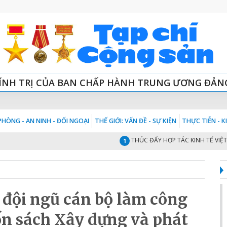
ÍNH TRỊ CỦA BAN CHẤP HÀNH TRUNG ƯƠNG ĐẢN
HÒNG - AN NINH - ĐỐI NGOẠI
THẾ GIỚI: VẤN ĐỀ - SỰ KIỆN
THỰC TIỄN - 
THÚC ĐẨY HỢP TÁC KINH TẾ VIỆT NA
1
 đội ngũ cán bộ làm công
ốn sách Xây dựng và phát