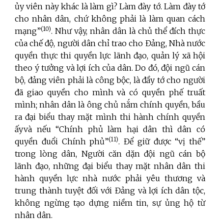
ủy viên này khác là làm gì? Làm đày tớ. Làm đày tớ
cho nhân dân, chứ không phải là làm quan cách
(10)
mạng”
. Như vậy, nhân dân là chủ thể đích thực
của chế độ, người dân chỉ trao cho Đảng, Nhà nước
quyền thực thi quyền lực lãnh đạo, quản lý xã hội
theo ý tưởng và lợi ích của dân. Do đó, đội ngũ cán
bộ, đảng viên phải là công bộc, là đầy tớ cho người
đã giao quyền cho mình và có quyền phế truất
mình; nhân dân là ông chủ nắm chính quyền, bầu
ra đại biểu thay mặt mình thi hành chính quyền
ấyvà nếu “Chính phủ làm hại dân thì dân có
(11)
quyền đuổi Chính phủ”
. Để giữ được “vị thế”
trong lòng dân, Người căn dặn đội ngũ cán bộ
lãnh đạo, những đại biểu thay mặt nhân dân thi
hành quyền lực nhà nước phải yêu thương và
trung thành tuyệt đối với Đảng và lợi ích dân tộc,
không ngừng tạo dựng niềm tin, sự ủng hộ từ
nhân dân.