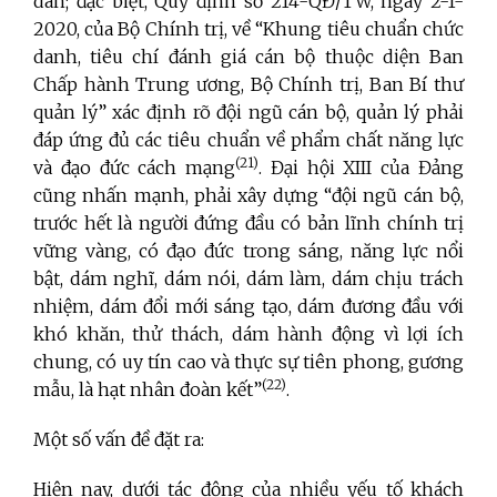
dân; đặc biệt, Quy định số 214-QĐ/TW, ngày 2-1-
2020, của Bộ Chính trị, về “Khung tiêu chuẩn chức
danh, tiêu chí đánh giá cán bộ thuộc diện Ban
Chấp hành Trung ương, Bộ Chính trị, Ban Bí thư
quản lý” xác định rõ đội ngũ cán bộ, quản lý phải
đáp ứng đủ các tiêu chuẩn về phẩm chất năng lực
(21)
và đạo đức cách mạng
. Đại hội XIII của Đảng
cũng nhấn mạnh, phải xây dựng “đội ngũ cán bộ,
trước hết là người đứng đầu có bản lĩnh chính trị
vững vàng, có đạo đức trong sáng, năng lực nổi
bật, dám nghĩ, dám nói, dám làm, dám chịu trách
nhiệm, dám đổi mới sáng tạo, dám đương đầu với
khó khăn, thử thách, dám hành động vì lợi ích
chung, có uy tín cao và thực sự tiên phong, gương
(22)
mẫu, là hạt nhân đoàn kết”
.
Một số vấn đề đặt ra:
Hiện nay, dưới tác động của nhiều yếu tố khách