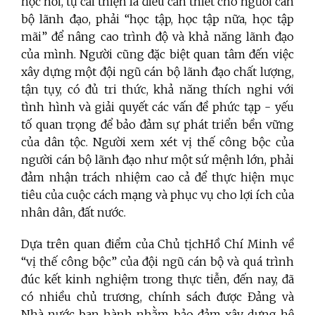
học hỏi, tự cải thiện là điều cần thiết cho người cán
bộ lãnh đạo, phải “học tập, học tập nữa, học tập
mãi” để nâng cao trình độ và khả năng lãnh đạo
của mình. Người cũng đặc biệt quan tâm đến việc
xây dựng một đội ngũ cán bộ lãnh đạo chất lượng,
tận tụy, có đủ tri thức, khả năng thích nghi với
tình hình và giải quyết các vấn đề phức tạp - yếu
tố quan trọng để bảo đảm sự phát triển bền vững
của dân tộc. Người xem xét vị thế công bộc của
người cán bộ lãnh đạo như một sứ mệnh lớn, phải
đảm nhận trách nhiệm cao cả để thực hiện mục
tiêu của cuộc cách mạng và phục vụ cho lợi ích của
nhân dân, đất nước.
Dựa trên quan điểm của Chủ tịchHồ Chí Minh về
“vị thế công bộc” của đội ngũ cán bộ và quá trình
đúc kết kinh nghiệm trong thực tiễn, đến nay, đã
có nhiều chủ trương, chính sách được Đảng và
Nhà nước ban hành nhằm bảo đảm xây dựng hệ