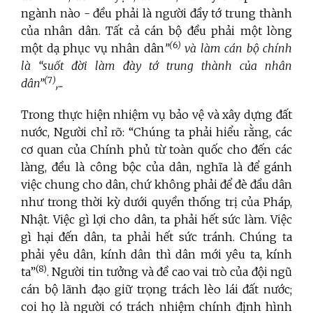
ngành nào - đều phải là người đầy tớ trung thành
của nhân dân. Tất cả cán bộ đều phải một lòng
(
6
)
một dạ phục vụ nhân dân
”
và làm cán bộ chính
là “suốt đời làm đày tớ trung thành của nhân
(
7
)
dân”
,
...
Trong thực hiện nhiệm vụ bảo vệ và xây dựng đất
nước, Người chỉ rõ: “Chúng ta phải hiểu rằng, các
cơ quan của Chính phủ từ toàn quốc cho đến các
làng, đều là công bộc của dân, nghĩa là để gánh
việc chung cho dân, chứ không phải để đè đầu dân
như trong thời kỳ dưới quyền thống trị của Pháp,
Nhật. Việc gì lợi cho dân, ta phải hết sức làm. Việc
gì hại đến dân, ta phải hết sức tránh. Chúng ta
phải yêu dân, kính dân thì dân mới yêu ta, kính
(8)
ta”
. Người tin tưởng và đề cao vai trò của đội ngũ
cán bộ lãnh đạo giữ trọng trách lèo lái đất nước;
coi họ là người có trách nhiệm chính định hình