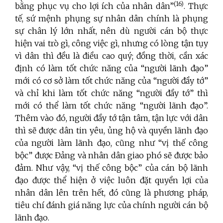
(16)
bằng phục vụ cho lợi ích của nhân dân”
. Thực
tế, sứ mệnh phụng sự nhân dân chính là phụng
sự chân lý lớn nhất, nên dù người cán bộ thực
hiện vai trò gì, công việc gì, nhưng có lòng tận tụy
vì dân thì đều là điều cao quý; đồng thời, cần xác
định có làm tốt chức năng của “người lãnh đạo”
mới có cơ sở làm tốt chức năng của “người đầy tớ”
và chỉ khi làm tốt chức năng “người đầy tớ” thì
mới có thể làm tốt chức năng “người lãnh đạo”.
Thêm vào đó, người đầy tớ tận tâm, tận lực với dân
thì sẽ được dân tin yêu, ủng hộ và quyền lãnh đạo
của người làm lãnh đạo, cũng như “vị thế công
bộc” được Đảng và nhân dân giao phó sẽ được bảo
đảm. Như vậy, “vị thế công bộc” của cán bộ lãnh
đạo được thể hiện ở việc luôn đặt quyền lợi của
nhân dân lên trên hết, đó cũng là phương pháp,
tiêu chí đánh giá năng lực của chính người cán bộ
lãnh đạo.