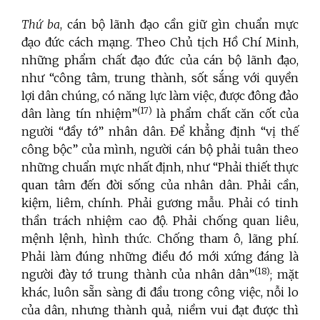
Thứ ba
, cán bộ lãnh đạo cần giữ gìn chuẩn mực
đạo đức cách mạng. Theo Chủ tịch
Hồ Chí Minh,
những phẩm chất đạo đức của cán bộ lãnh đạo,
như “công tâm, trung thành, sốt sắng với quyền
lợi dân chúng, có năng lực làm việc, được đông đảo
(17)
dân làng tín nhiệm”
là phẩm chất căn cốt của
người “đầy tớ” nhân dân. Để khẳng định “vị thế
công bộc” của mình, người cán bộ phải tuân theo
những chuẩn mực nhất định, như “Phải thiết thực
quan tâm đến đời sống của nhân dân. Phải cần,
kiệm, liêm, chính. Phải gương mẫu. Phải có tinh
thần trách nhiệm cao độ. Phải chống quan liêu,
mệnh lệnh, hình thức. Chống tham ô, lãng phí.
Phải làm đúng những điều đó mới xứng đáng là
(18)
người đày tớ trung thành của nhân dân”
; mặt
khác, luôn sẵn sàng đi đầu trong công việc, nỗi lo
của dân, nhưng thành quả, niềm vui đạt được thì