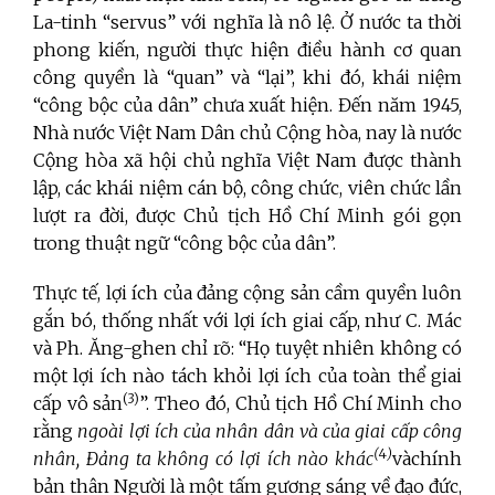
La-tinh “servus” với nghĩa là nô lệ. Ở nước ta thời
phong kiến, người thực hiện điều hành cơ quan
công quyền là “quan” và “lại”, khi đó, khái niệm
“công bộc của dân” chưa xuất hiện. Đến năm 1945,
Nhà nước Việt Nam Dân chủ Cộng hòa, nay là nước
Cộng hòa xã hội chủ nghĩa Việt Nam được thành
lập, các khái niệm cán bộ, công chức, viên chức lần
lượt ra đời, được Chủ tịch
Hồ Chí Minh gói gọn
trong thuật ngữ “công bộc của dân”.
Thực tế, lợi ích của đảng cộng sản cầm quyền luôn
gắn bó, thống nhất với lợi ích giai cấp, như C. Mác
và Ph. Ăng-ghen chỉ rõ: “Họ tuyệt nhiên không có
một lợi ích nào tách khỏi lợi ích của toàn thể giai
(3)
cấp vô sản
”. Theo đó, Chủ tịch Hồ Chí Minh cho
rằng
ngoài lợi ích của nhân dân và của giai cấp công
(
4
)
nhân, Đảng ta không có lợi ích nào khác
vàchính
bản thân Người là một tấm gương sáng về đạo đức,