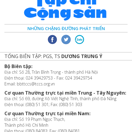
NHỮNG CHẶNG ĐƯỜNG PHÁT TRIỂN
TỔNG BIÊN TẬP: PGS, TS
DƯƠNG TRUNG Ý
Bộ Biên tập:
Địa chỉ: Số 28, Trần Bình Trọng - thành phố Hà Nội
Điện thoại: 024 39429753 - Fax: 024 39429754
Email: bbttccs@tccs.org.vn
Cơ quan Thường trực tại miền Trung - Tây Nguyên:
Địa chỉ: Số 69, đường Xô Viết Nghệ Tĩnh, thành phố Đà Nẵng
Điện thoại: (080) 51 301; Fax: (080) 51 303
Cơ quan Thường trực tại miền Nam:
Địa chỉ: Số 19 Phạm Ngọc Thạch,
Thành phố Hồ Chí Minh
Điện thoại: (080) 84083; Fax: (080) 84081