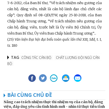
7-6-2012, của Ban Bí thư, “Về trách nhiệm nêu gương của
cán bộ, đảng viên, nhất là cán bộ lãnh đạo chủ chốt các
cấp”; Quy định số 08-QĐi/TW, ngày 25-10-2018, của Ban
Chấp hành Trung ương, “Về trách nhiệm nêu gương của
cán bộ, đảng viên, trước hết là Ủy viên Bộ Chính trị, Ủy
viên Ban Bí thư, Ủy viên Ban Chấp hành Trung ương”...
(25)
Văn kiện Đại hội đại biểu toàn quốc lần thứ XIII, Sđd,
t. I,
tr. 180
TAG
CÔNG TÁC CÁN BỘ
CHẤT LƯỢNG ĐỘI NGŨ CÁN
BỘ
BÀI CÙNG CHỦ ĐỀ
Nâng cao trách nhiệm thực thi nhiệm vụ của cán bộ, đảng
viên, đáp ứng yêu cầu tình hình mới - nhìn từ thực tiễn tỉnh