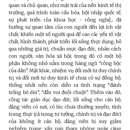
quan và chủ quan, như mặt trái của nền kinh tế thị
trường, quá trình toàn cầu hóa, hội nhập quốc tế,
sự phát triển của khoa học - công nghệ,... đã
hướng sự quan tâm của con người đến lợi ích vật
chất, khiến một số người quá đề cao các yếu tố vật
chất, hình thành, phát triển lối sống thực dụng, bỏ
qua những giá trị, chuẩn mực đạo đức, nhân cách
con người, văn hóa xã hội; trong đó có một bộ
phận không nhỏ nằm trong hàng ngũ “công bộc
của dân”. Mặt khác, nhiệm vụ đổi mới tư duy chính
trị và đổi mới tư duy kinh tế chưa có sự đồng bộ,
thống nhất nên còn diễn ra tình trạng “đánh
trống bỏ dùi”, “đầu voi đuôi chuột”. Thêm vào đó,
công tác giáo dục đạo đức, lối sống cho cán bộ,
đảng viên có nơi, có lúc chưa thường xuyên; tính
trung thực (cả trong tư tưởng, chính trị và đạo đức)
của không ít cán bộ, đảng viên bị suy giảm
nghiêm trọng; vấn nạn tham nhũng ngày càng