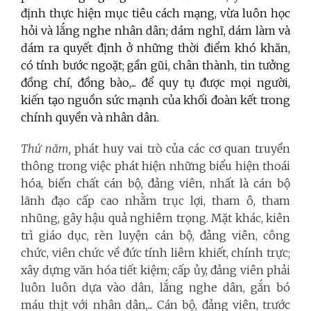
định thực hiện mục tiêu cách mạng, vừa luôn học
hỏi và lắng nghe nhân dân; dám nghĩ, dám làm và
dám ra quyết định ở những thời điểm khó khăn,
có tính bước ngoặt; gần gũi, chân thành, tin tưởng
đồng chí, đồng bào,... để quy tụ được mọi người,
kiến tạo nguồn sức mạnh của khối đoàn kết trong
chính quyền và nhân dân.
Thứ năm,
phát huy vai trò của các cơ quan truyền
thông trong việc phát hiện những biểu hiện thoái
hóa, biến chất cán bộ, đảng viên, nhất là cán bộ
lãnh đạo cấp cao nhằm trục lợi, tham ô, tham
nhũng, gây hậu quả nghiêm trọng. Mặt khác, kiên
trì giáo dục, rèn luyện cán bộ, đảng viên, công
chức, viên chức về đức tính liêm khiết, chính trực;
xây dựng văn hóa tiết kiệm; cấp ủy, đảng viên phải
luôn luôn dựa vào dân, lắng nghe dân, gắn bó
máu thịt với nhân dân,... Cán bộ, đảng viên, trước