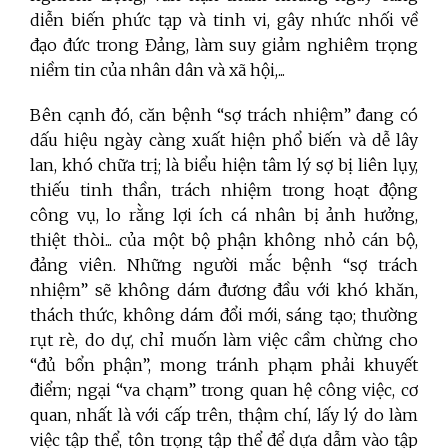
diễn biến phức tạp và tinh vi, gây nhức nhối về
đạo đức trong Đảng, làm suy giảm nghiêm trọng
niềm tin của nhân dân và xã hội,...
Bên cạnh đó, căn bệnh “sợ trách nhiệm” đang có
dấu hiệu ngày càng xuất hiện phổ biến và dễ lây
lan, khó chữa trị; là biểu hiện tâm lý sợ bị liên lụy,
thiếu tinh thần, trách nhiệm trong hoạt động
công vụ, lo rằng lợi ích cá nhân bị ảnh hưởng,
thiệt thòi... của một bộ phận không nhỏ cán bộ,
đảng viên. Những người mắc bệnh “sợ trách
nhiệm” sẽ không dám đương đầu với khó khăn,
thách thức, không dám đổi mới, sáng tạo; thường
rụt rè, do dự, chỉ muốn làm việc cầm chừng cho
“đủ bổn phận”, mong tránh phạm phải khuyết
điểm; ngại “va chạm” trong quan hệ công việc, cơ
quan, nhất là với cấp trên, thậm chí, lấy lý do làm
việc tập thể, tôn trọng tập thể để dựa dẫm vào tập