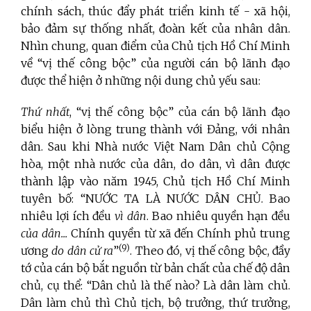
chính sách, thúc đẩy phát triển kinh tế - xã hội,
bảo đảm sự thống nhất, đoàn kết của nhân dân.
Nhìn chung, quan điểm của Chủ tịch
Hồ Chí Minh
về “vị thế công bộc” của người cán bộ lãnh đạo
được thể hiện ở những nội dung chủ yếu sau:
Thứ nhất
, “vị thế công bộc” của cán bộ lãnh đạo
biểu hiện ở lòng trung thành với Đảng, với nhân
dân. Sau khi Nhà nước Việt Nam Dân chủ Cộng
hòa, một nhà nước của dân, do dân, vì dân được
thành lập vào năm 1945, Chủ tịch Hồ Chí Minh
tuyên bố: “NƯỚC TA LÀ NƯỚC DÂN CHỦ. Bao
nhiêu lợi ích đều
vì dân
. Bao nhiêu quyền hạn đều
của dân...
Chính quyền từ xã đến Chính phủ trung
(9)
ương
do dân cử ra
”
. Theo đó, vị thế công bộc, đầy
tớ của cán bộ bắt nguồn từ bản chất của chế độ dân
chủ, cụ thể: “Dân chủ là thế nào? Là dân làm chủ.
Dân làm chủ thì Chủ tịch, bộ trưởng, thứ trưởng,