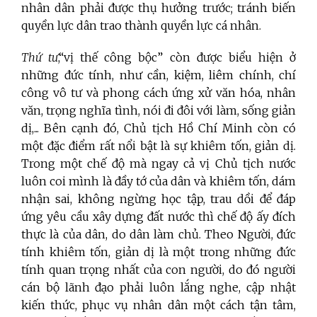
nhân dân phải được thụ hưởng trước; tránh biến
quyền lực dân trao thành quyền lực cá nhân.
Thứ tư
,“vị thế công bộc” còn được biểu hiện ở
những đức tính, như cần, kiệm, liêm chính, chí
công vô tư và phong cách ứng xử văn hóa, nhân
văn, trọng nghĩa tình, nói đi đôi với làm, sống giản
dị,... Bên cạnh đó, Chủ tịch Hồ Chí Minh còn có
một đặc điểm rất nổi bật là sự khiêm tốn, giản dị.
Trong một chế độ mà ngay cả vị Chủ tịch nước
luôn coi mình là đầy tớ của dân và khiêm tốn, dám
nhận sai, không ngừng học tập, trau dồi để đáp
ứng yêu cầu xây dựng đất nước thì chế độ ấy đích
thực là của dân, do dân làm chủ. Theo Người, đức
tính khiêm tốn, giản dị là một trong những đức
tính quan trọng nhất của con người, do đó người
cán bộ lãnh đạo phải luôn lắng nghe, cập nhật
kiến thức, phục vụ nhân dân một cách tận tâm,