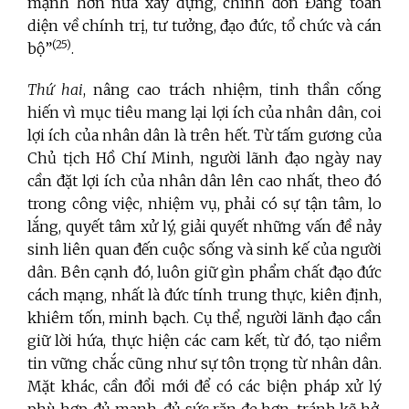
mạnh hơn nữa xây dựng, chỉnh đốn Đảng toàn
diện về chính trị, tư tưởng, đạo đức, tổ chức và cán
(25)
bộ”
.
Thứ hai
, nâng cao trách nhiệm, tinh thần cống
hiến vì mục tiêu mang lại lợi ích của nhân dân, coi
lợi ích của nhân dân là trên hết. Từ tấm gương của
Chủ tịch Hồ Chí Minh, người lãnh đạo ngày nay
cần đặt lợi ích của nhân dân lên cao nhất, theo đó
trong công việc, nhiệm vụ, phải có sự tận tâm, lo
lắng, quyết tâm xử lý, giải quyết những vấn đề nảy
sinh liên quan đến cuộc sống và sinh kế của người
dân. Bên cạnh đó, luôn giữ gìn phẩm chất đạo đức
cách mạng, nhất là đức tính trung thực, kiên định,
khiêm tốn, minh bạch. Cụ thể, người lãnh đạo cần
giữ lời hứa, thực hiện các cam kết, từ đó, tạo niềm
tin vững chắc cũng như sự tôn trọng từ nhân dân.
Mặt khác, cần đổi mới để có các biện pháp xử lý
phù hợp, đủ mạnh, đủ sức răn đe hơn, tránh kẽ hở,