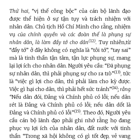
Thứ hai
, “vị thế công bộc” của cán bộ lãnh đạo
được thể hiện ở sự tận tụy và trách nhiệm với
nhân dân. Chủ tịch Hồ Chí Minh cho rằng, nhiệm
vụ
của chính quyền và các đoàn thể là phụng sự
(
12
)
nhân dân, là làm đầy tớ cho dân
.
Tuy nhiên,từ
“đầy tớ” ở đây không có nghĩa là “tôi tớ”, “tay sai”
mà là tinh thần tận tâm, tận lực phụng sự, mang
lại lợi ích cho nhân dân. Người yêu cầu: “Đã phụng
(13)
sự nhân dân, thì phải phụng sự cho ra trò”
, tức
là “việc gì lợi cho dân, thì phải làm cho kỳ được.
(14)
Việc gì hại cho dân, thì phải hết sức tránh”
; rằng
“
Nếu dân đói, Đảng và Chính phủ có lỗi; nếu dân
rét là Đảng và Chính phủ có lỗi; nếu dân dốt là
(15)
Đảng và Chính phủ có lỗi”
. Theo đó, Người yêu
cầu cán bộ lãnh đạo phải ghi nhớ rằng họ đang
phục vụ lợi ích của nhân dân, đất nước với tinh
thần “Trong xã hội không có gì tốt đẹp, vẻ vang