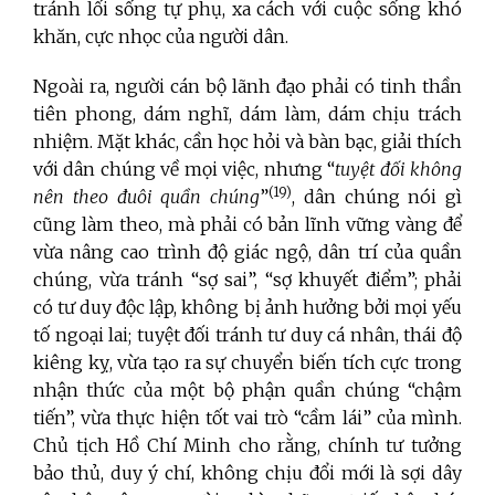
tránh lối sống tự phụ, xa cách với cuộc sống khó
khăn, cực nhọc của người dân.
Ngoài ra, người cán bộ lãnh đạo phải có tinh thần
tiên phong, dám nghĩ, dám làm, dám chịu trách
nhiệm. Mặt khác, cần học hỏi và bàn bạc, giải thích
với dân chúng về mọi việc, nhưng “
tuyệt đối không
(19)
nên theo đuôi quần chúng
”
, dân chúng nói gì
cũng làm theo, mà phải có bản lĩnh vững vàng để
vừa nâng cao trình độ giác ngộ, dân trí của quần
chúng, vừa tránh “sợ sai”, “sợ khuyết điểm”; phải
có tư duy độc lập, không bị ảnh hưởng bởi mọi yếu
tố ngoại lai; tuyệt đối tránh tư duy cá nhân, thái độ
kiêng kỵ, vừa tạo ra sự chuyển biến tích cực trong
nhận thức của một bộ phận quần chúng “chậm
tiến”, vừa thực hiện tốt vai trò “cầm lái” của mình.
Chủ tịch Hồ Chí Minh cho rằng, chính tư tưởng
bảo thủ, duy ý chí, không chịu đổi mới là sợi dây