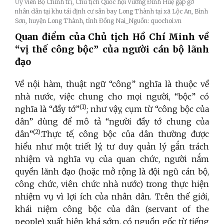
Ủy viên Bộ Chính trị, Chủ tịch Quốc hội Vương Đình Huệ gặp gỡ
nhân dân tại khu tái định cư sân bay Long Thành tại xã Lộc An, Bình
Sơn, huyện Long Thành, tỉnh Đồng Nai_Nguồn: quochoi.vn
Quan điểm của Chủ tịch Hồ Chí Minh
về
“vị thế công bộc” của người cán bộ lãnh
đạo
Về nội hàm, thuật ngữ “công” nghĩa là thuộc về
nhà nước, việc chung cho mọi người, “bộc” có
(1)
nghĩa là “đầy tớ”
; như vậy, cụm từ “công bộc của
dân” dùng để mô tả “người đầy tớ chung của
(2)
dân”
.Thực tế, công bộc của dân thường được
hiểu như một triết lý, tư duy quản lý gắn trách
nhiệm và nghĩa vụ của quan chức, người nắm
quyền lãnh đạo (hoặc mở rộng là đội ngũ cán bộ,
công chức, viên chức nhà nước) trong thực hiện
nhiệm vụ vì lợi ích của nhân dân. Trên thế giới,
khái niệm công bộc của dân (servant of the
people) xuất hiện khá sớm, có nguồn gốc từ tiếng