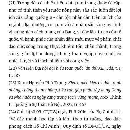
(21) Trong đó, có nhiều tiêu chí quan trọng được đề cập,
như có tinh thần yêu nước nồng nàn, sâu sắc; luôn đặt lợi
ích của Đảng, quốc gia - dân tộc, nhân dân trên lợi ích của
ngành, địa phương, cơ quan và cá nhân; sẵn sàng hy sinh
vì sự nghiệp cách mạng của Đảng, vì độc lập, tự do của tổ
quốc, vì hạnh phúc của nhân dân; mẫu mực về phẩm chất
đạo đức; sống trung thực, khiêm tốn, chân thành, trong
sáng, giản dị, bao dung; không tham vọng quyền lực, có
nhiệt huyết và trách nhiệm với công việc,...
(22)
Văn kiện Đại hội đại biểu toàn quốc lần thứ XIII
,
Sđd
, t. I,
tr. 187
(23) Xem: Nguyễn Phú Trọng:
Kiên quyết, kiên trì đấu tranh
phòng, chống tham nhũng, tiêu cực, góp phần xây dựng Đảng
và Nhà nước ta ngày càng trong sạch, vững mạnh,
Nxb. Chính
trị quốc gia Sự thật, Hà Nội, 2023, tr. 467
(24) Chỉ thị số 05-CT/TW, ngày 15-5-2016, của Bộ Chính trị,
“Về đẩy mạnh học tập và làm theo tư tưởng, đạo đức,
phong cách Hồ Chí Minh”
;
Quy định số 101-QĐ/TW, ngày