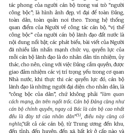
tác phong của người cán bộ trong vai trò “người
công bộc”; là hình ảnh đẹp, vĩ đại để toàn Đảng,
toàn dân, toàn quân noi theo. Trong hệ thống
quan điểm của Người về công tác cán bộ, “vị thế
công bộc” của người cán bộ lãnh đạo đất nước là
nội dung nổi bật; các phát biểu, bài viết của Người
đã nhiều lần nhấn mạnh chức vụ, quyền lực của
mỗi cán bộ lãnh đạo là do nhân dân tín nhiệm, ủy
thác, cho nên, cùng với việc Đảng cầm quyền, được
giao đảm nhiệm các vị trí trọng yếu trong cơ quan
Nhà nước, khi thực thi các quyền lực đó, cán bộ
lãnh đạo là những người đại diện cho nhân dân, là
“công bộc của dân”, chứ không phải
“làm quan
cách mạng, ăn trên ngồi trốc. Cán bộ Đảng cũng như
cán bộ chính quyền, ngay cả Bác là cán bộ cao nhất
(
5
)
đều là đày tớ của nhân dân”
, điều này cũng có
nghĩa,“
tất cả các cán bộ, từ Trung ương đến khu,
đến tỉnh, đến huyện, đến xã, bất kỳ ở cấp nào và