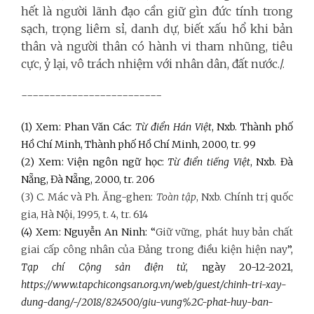
hết là người lãnh đạo cần giữ gìn đức tính trong
sạch, trọng liêm sỉ, danh dự, biết xấu hổ khi bản
thân và người thân có hành vi tham nhũng, tiêu
cực, ỷ lại, vô trách nhiệm với nhân dân, đất nước./.
-------------------------
(1) Xem: Phan Văn Các:
Từ điển Hán Việt
, Nxb. Thành phố
Hồ Chí Minh, Thành phố Hồ Chí Minh, 2000, tr. 99
(2) Xem: Viện ngôn ngữ học:
Từ điển tiếng Việt
, Nxb. Đà
Nẵng, Đà Nẵng, 2000, tr. 206
(3) C. Mác và Ph. Ăng-ghen:
Toàn tập
, Nxb. Chính trị quốc
gia, Hà Nội, 1995, t. 4, tr. 614
(4) Xem: Nguyễn An Ninh: “
Giữ vững, phát huy bản chất
giai cấp công nhân của Đảng trong điều kiện hiện nay
”,
Tạp chí Cộng sản điện tử
, ngày 20-12-2021,
https://www.tapchicongsan.org.vn/web/guest/chinh-tri-xay-
dung-dang/-/2018/824500/giu-vung%2C-phat-huy-ban-