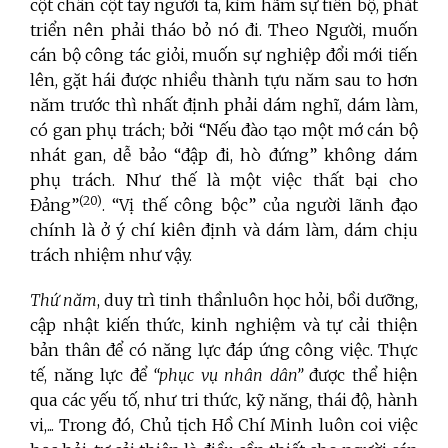
cột chân cột tay người ta, kìm hãm sự tiến bộ, phát
triển nên phải tháo bỏ nó đi. Theo Người, muốn
cán bộ công tác giỏi, muốn sự nghiệp đổi mới tiến
lên, gặt hái được nhiều thành tựu năm sau to hơn
năm trước thì nhất định phải dám nghĩ, dám làm,
có gan phụ trách; bởi “Nếu đào tạo một mớ cán bộ
nhát gan, dễ bảo “đập đi, hò đứng” không dám
phụ trách. Như thế là một việc thất bại cho
(20)
Đảng”
. “Vị thế công bộc” của người lãnh đạo
chính là ở ý chí kiên định và dám làm, dám chịu
trách nhiệm như vậy.
Thứ năm
, duy trì tinh thầnluôn học hỏi, bồi dưỡng,
cập nhật kiến thức, kinh nghiệm và tự cải thiện
bản thân để có năng lực đáp ứng công việc. Thực
tế, năng lực để
“phục vụ nhân dân”
được thể hiện
qua các yếu tố, như tri thức, kỹ năng, thái độ, hành
vi,... Trong đó, Chủ tịch Hồ Chí Minh luôn coi việc