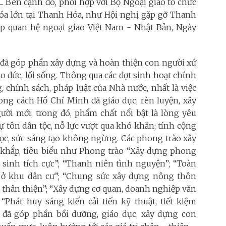
... Bên cạnh đó, phối hợp với Bộ Ngoại giao tổ chức
hóa lớn tại Thanh Hóa, như Hội nghị gặp gỡ Thanh
ập quan hệ ngoại giao Việt Nam - Nhật Bản, Ngày
 đã góp phần xây dựng và hoàn thiện con người xứ
ạo đức, lối sống. Thông qua các đợt sinh hoạt chính
g, chính sách, pháp luật của Nhà nước, nhất là việc
hong cách Hồ Chí Minh đã giáo dục, rèn luyện, xây
ời mới, trong đó, phẩm chất nổi bật là lòng yêu
ự tôn dân tộc, nỗ lực vượt qua khó khăn; tính cộng
 học, sức sáng tạo không ngừng. Các phong trào xây
khắp, tiêu biểu như Phong trào “Xây dựng phong
c sinh tích cực”; “Thanh niên tình nguyện”; “Toàn
 ở khu dân cư”; “Chung sức xây dựng nông thôn
 thân thiện”; “Xây dựng cơ quan, doanh nghiệp văn
 “Phát huy sáng kiến cải tiến kỹ thuật, tiết kiệm
ua đã góp phần bồi dưỡng, giáo dục, xây dựng con