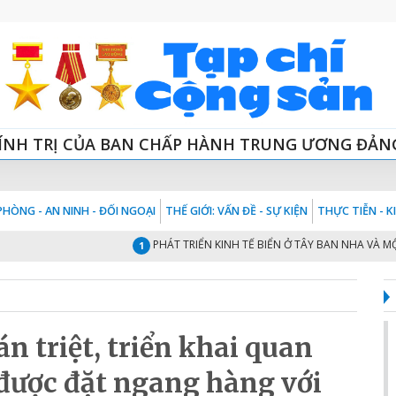
ÍNH TRỊ CỦA BAN CHẤP HÀNH TRUNG ƯƠNG ĐẢN
HÒNG - AN NINH - ĐỐI NGOẠI
THẾ GIỚI: VẤN ĐỀ - SỰ KIỆN
THỰC TIỄN - 
PHÁT TRIỂN KINH TẾ BIỂN Ở TÂY BAN NHA VÀ MỘT SỐ G
1
 triệt, triển khai quan
được đặt ngang hàng với