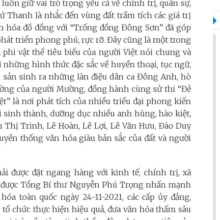
luôn giữ vai trò trọng yếu cả về chính trị, quân sự,
ứ Thanh là nhắc đến vùng đất trầm tích các giá trị
văn hóa đồ đồng với “Trống đồng Đông Sơn” đã góp
át triển phong phú, rực rỡ. Đây cũng là một trong
 phi vật thể tiêu biểu của người Việt nói chung và
ới những hình thức đặc sắc về huyền thoại, tục ngữ,
 Nơi sản sinh ra những làn điệu dân ca Đông Anh, hò
xường của người Mường, đồng hành cùng sử thi “Đẻ
iệt” là nơi phát tích của nhiều triều đại phong kiến
i sinh thành, dưỡng dục nhiều anh hùng, hào kiệt,
ệu Thị Trinh, Lê Hoàn, Lê Lợi, Lê Văn Hưu, Đào Duy
truyền thống văn hóa giàu bản sắc của đất và người
ải được đặt ngang hàng với kinh tế, chính trị, xã
I, được Tổng Bí thư Nguyễn Phú Trọng nhấn mạnh
 hóa toàn quốc ngày 24-11-2021, các cấp ủy đảng,
 tổ chức thực hiện hiệu quả, đưa văn hóa thấm sâu