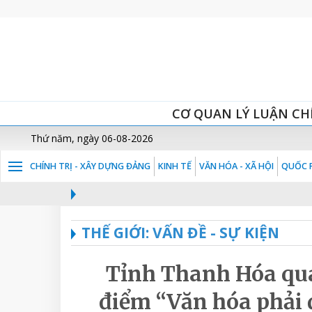
CƠ QUAN LÝ LUẬN CH
Thứ năm, ngày 06-08-2026
CHÍNH TRỊ - XÂY DỰNG ĐẢNG
KINH TẾ
VĂN HÓA - XÃ HỘI
QUỐC P
THẾ GIỚI: VẤN ĐỀ - SỰ KIỆN
Tỉnh Thanh Hóa quán
điểm “Văn hóa phải 