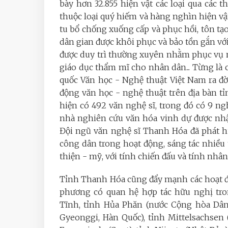
bày hơn 32.855 hiện vật các loại qua các 
thuộc loại quý hiếm và hàng nghìn hiện vật, 
tu bổ chống xuống cấp và phục hồi, tôn tạo d
dân gian được khôi phục và bảo tồn gắn với
được duy trì thường xuyên nhằm phục vụ n
giáo dục thẩm mĩ cho nhân dân... Từng là 
quốc Văn học - Nghệ thuật Việt Nam ra đ
động văn học - nghệ thuật trên địa bàn 
hiện có 492 văn nghệ sĩ, trong đó có 9 ngh
nhà nghiên cứu văn hóa vinh dự được nhậ
Đội ngũ văn nghệ sĩ Thanh Hóa đã phát h
công dân trong hoạt động, sáng tác nhiều 
thiện - mỹ, với tính chiến đấu và tính nhân 
Tỉnh Thanh Hóa cũng đẩy mạnh các hoạt độn
phương có quan hệ hợp tác hữu nghị tr
Tĩnh, tỉnh Hủa Phăn (nước Cộng hòa Dâ
Gyeonggi, Hàn Quốc), tỉnh Mittelsachsen