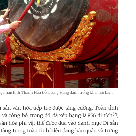
đồng nhân tỉnh Thanh Hóa Đỗ Trọng Hưng đánh trống khai hội Lam
di sản văn hóa tiếp tục được tăng cường. Toàn tỉnh
(2)
 và công bố; trong đó, đã xếp hạng là 856 di tích
;
n văn hóa phi vật thể được đưa vào danh mục Di sản
o tàng trong toàn tỉnh hiện đang bảo quản và trưng