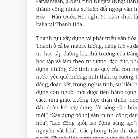
Farwaniyah, (Coet), tỉnh Niigata (Nhật Bản)
thành công nhiều sự kiện đối ngoại văn 
Hóa - Hàn Quốc, Hội nghị 50 năm thiết l
Italia tại Thanh Hóa...
Thành tựu xây dựng và phát triển văn hóa
Thanh ở cả ba mặt: lý tưởng, năng lực và đ
trị, học tập đường lối, chủ trương của Đản
học tập và làm theo tư tưởng, đạo đức, p
dựng những đức tính cao quý của con ngư
nước, yêu quê hương; tinh thần tự cường, t
đồng, đoàn kết, trọng nghĩa tình; sự hiếu
dựng con người mới được tiến hành rộng 
cách nhà giáo, trường học thân thiện, họ
dân đoàn kết xây dựng đời sống văn hóa
mới”; “Xây dựng đô thị văn minh, công dân
hóa”; “Lao động giỏi, lao động sáng tạo”;
nguyên vật liệu”... Các phong trào thi đ