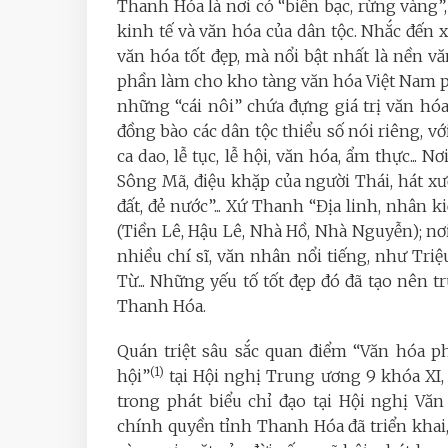
Thanh Hóa là nơi có “biển bạc, rừng vàng”, 
kinh tế và văn hóa của dân tộc. Nhắc đến x
văn hóa tốt đẹp, mà nổi bật nhất là nền 
phần làm cho kho tàng văn hóa Việt Nam ph
những “cái nôi” chứa đựng giá trị văn hóa
đồng bào các dân tộc thiểu số nói riêng, v
ca dao, lễ tục, lễ hội, văn hóa, ẩm thực...
Sông Mã, điệu khặp của người Thái, hát 
đất, đẻ nước”... Xứ Thanh “Địa linh, nhân k
(Tiền Lê, Hậu Lê, Nhà Hồ, Nhà Nguyễn); nơ
nhiều chí sĩ, văn nhân nổi tiếng, như Tri
Từ... Những yếu tố tốt đẹp đó đã tạo nên 
Thanh Hóa.
Quán triệt sâu sắc quan điểm “Văn hóa ph
(1)
hội”
tại Hội nghị Trung ương 9 khóa X
trong phát biểu chỉ đạo tại Hội nghị Văn
chính quyền tỉnh Thanh Hóa đã triển khai,