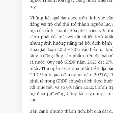
người Thanh Hóa ngày càng hoàn thiện chu
mỹ.
Những kết quả đạt được trên lĩnh vực văn
đóng vai trò chủ thể, trở thành nguồn lực,
hội của tỉnh Thanh Hóa phát triển với nhữ
cảnh phải đối mặt với rất nhiều khó khă
những ảnh hưởng nặng nề bởi dịch bệnh C
H
óa
giai đoạn 2021 - 2023
vẫn tiếp tục khởi
tăng trưởng tổng sản phẩm trên địa bàn 
cả nước. Quy mô GRDP năm 2023 đạt 279.0
nước. Thu ngân sách nhà nước trên địa bàn 
GRDP bình quân đầu người năm 2023 đạt 3.
kinh tế trong GRDP chuyển dịch theo hướn
với mục tiêu và so với năm 2020. Chính trị
hội được giữ vững. Công tác xây dựng, chỉ
cực
.
Bên cạnh những thành tích, kết quả đạt đư