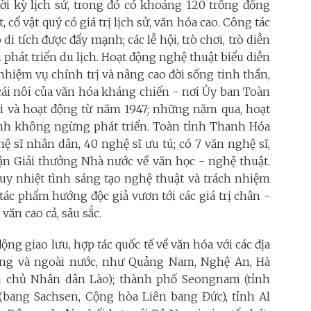
thời kỳ lịch sử, trong đó có khoảng 120 trống đồng
cổ vật quý có giá trị lịch sử, văn hóa cao. Công tác
i tích được đẩy mạnh; các lễ hội, trò chơi, trò diễn
 phát triển du lịch. Hoạt động nghệ thuật biểu diễn
hiệm vụ chính trị và nâng cao đời sống tinh thần,
cái nôi của văn hóa kháng chiến - nơi Ủy ban Toàn
ời và hoạt động từ năm 1947; những năm qua, hoạt
tỉnh không ngừng phát triển. Toàn tỉnh Thanh Hóa
ệ sĩ nhân dân, 40 nghệ sĩ ưu tú; có 7 văn nghệ sĩ,
n Giải thưởng Nhà nước về văn học - nghệ thuật.
uy nhiệt tình sáng tạo nghệ thuật và trách nhiệm
tác phẩm hướng độc giả vươn tới các giá trị chân -
văn cao cả, sâu sắc.
g giao lưu, hợp tác quốc tế về văn hóa với các địa
ong và ngoài nước, như Quảng Nam, Nghệ An, Hà
n chủ Nhân dân Lào); thành phố Seongnam (tỉnh
 (bang Sachsen, Cộng hòa Liên bang Đức), tỉnh Al