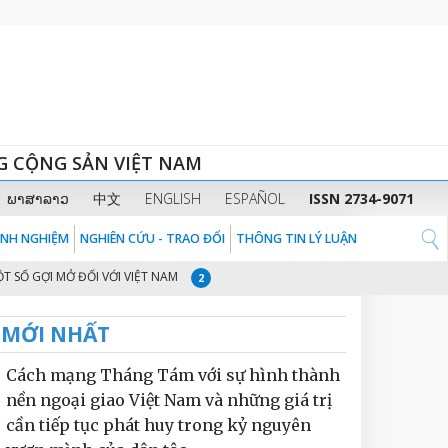
G CỘNG SẢN VIỆT NAM
ພາສາລາວ
中文
ENGLISH
ESPAÑOL
ISSN 2734-9071
KINH NGHIỆM
NGHIÊN CỨU - TRAO ĐỔI
THÔNG TIN LÝ LUẬN
ỢI MỞ ĐỐI VỚI VIỆT NAM
THÚC ĐẨY HỢP TÁC KINH TẾ VIỆT NAM - MỸ LA
2
MỚI NHẤT
Cách mạng Tháng Tám với sự hình thành
nền ngoại giao Việt Nam và những giá trị
cần tiếp tục phát huy trong kỷ nguyên