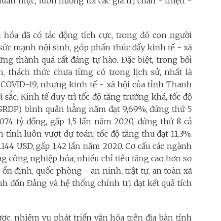
ẩn mực, luôn hướng tới các giá trị chân - thiện -
 hóa đã có tác động tích cực, trong đó con người
 sức mạnh nội sinh, góp phần thúc đẩy kinh tế - xã
ng thành quả rất đáng tự hào. Đặc biệt, trong bối
n, thách thức
chưa từng có trong lịch sử
, nhất là
OVID-19, nhưng kinh tế - xã hội của tỉnh
Thanh
 sắc. Kinh tế duy trì tốc độ tăng trưởng khá, tốc độ
(GRDP) bình quân hằng năm đạt 9,69%, đứng thứ 5
74 tỷ đồng, gấp 1,5 lần năm 2020, đứng thứ 8 cả
tỉnh luôn vượt dự toán; tốc độ tăng thu đạt 11,3%.
144 USD, gấp 1,42 lần năm 2020. Cơ cấu các ngành
g công nghiệp hóa; nhiều chỉ tiêu tăng cao hơn so
 ổn định, quốc phòng - an ninh, trật tự, an toàn xã
nh đốn Đảng và hệ thống chính trị đạt kết quả tích
ợc, nhiệm vụ phát triển văn hóa trên địa bàn tỉnh