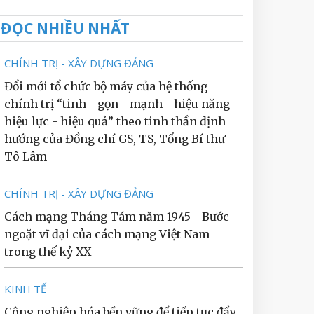
ĐỌC NHIỀU NHẤT
CHÍNH TRỊ - XÂY DỰNG ĐẢNG
Đổi mới tổ chức bộ máy của hệ thống
chính trị “tinh - gọn - mạnh - hiệu năng -
hiệu lực - hiệu quả” theo tinh thần định
hướng của Đồng chí GS, TS, Tổng Bí thư
Tô Lâm
CHÍNH TRỊ - XÂY DỰNG ĐẢNG
Cách mạng Tháng Tám năm 1945 - Bước
ngoặt vĩ đại của cách mạng Việt Nam
trong thế kỷ XX
KINH TẾ
Công nghiệp hóa bền vững để tiếp tục đẩy