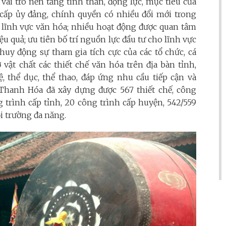
vai trò nền tảng tinh thần, động lực, mục tiêu của
ác cấp ủy đảng, chính quyền có nhiều đổi mới trong
n lĩnh vực văn hóa; nhiều hoạt động được quan tâm
iệu quả; ưu tiên bố trí nguồn lực đầu tư cho lĩnh vực
huy động sự tham gia tích cực của các tổ chức, cá
vật chất các thiết chế văn hóa trên địa bàn tỉnh,
, thể dục, thể thao, đáp ứng nhu cầu tiếp cận và
Thanh Hóa đã xây dựng được 567 thiết chế, công
g trình cấp tỉnh, 20 công trình cấp huyện, 542/559
i trường đa năng.