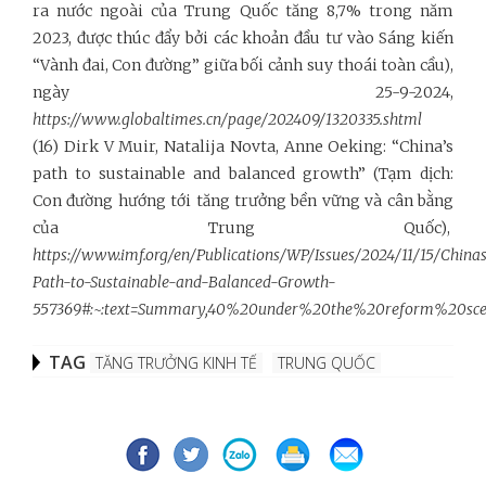
ra nước ngoài của Trung Quốc tăng 8,7% trong năm
2023, được thúc đẩy bởi các khoản đầu tư vào Sáng kiến
“Vành đai, Con đường” giữa bối cảnh suy thoái toàn cầu),
ngày 25-9-2024,
https://www.globaltimes.cn/page/202409/1320335.shtml
(16) Dirk V Muir, Natalija Novta, Anne Oeking: “China’s
path to sustainable and balanced growth” (Tạm dịch:
Con đường hướng tới tăng trưởng bền vững và cân bằng
của Trung Quốc),
https://www.imf.org/en/Publications/WP/Issues/2024/11/15/China
Path-to-Sustainable-and-Balanced-Growth-
557369#:~:text=Summary,40%20under%20the%20reform%20sce
TAG
TĂNG TRƯỞNG KINH TẾ
TRUNG QUỐC