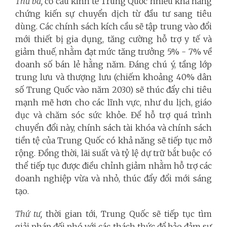
Thứ ba,
cơ cấu kinh tế Trung Quốc nhiều khả năng
chứng kiến sự chuyển dịch từ đầu tư sang tiêu
dùng. Các chính sách kích cầu sẽ tập trung vào đổi
mới thiết bị gia dụng, tăng cường hỗ trợ y tế và
giảm thuế, nhằm đạt mức tăng trưởng 5% - 7% về
doanh số bán lẻ hằng năm. Đáng chú ý, tầng lớp
trung lưu và thượng lưu (chiếm khoảng 40% dân
số Trung Quốc vào năm 2030) sẽ thúc đẩy chi tiêu
mạnh mẽ hơn cho các lĩnh vực, như du lịch, giáo
dục và chăm sóc sức khỏe. Để hỗ trợ quá trình
chuyển đổi này, chính sách tài khóa và chính sách
tiền tệ của Trung Quốc có khả năng sẽ tiếp tục mở
rộng. Đồng thời, lãi suất và tỷ lệ dự trữ bắt buộc có
thể tiếp tục được điều chỉnh giảm nhằm hỗ trợ các
doanh nghiệp vừa và nhỏ, thúc đẩy đổi mới sáng
tạo.
Thứ tư,
thời gian tới, Trung Quốc sẽ tiếp tục tìm
giải pháp đối phó với các thách thức để bảo đảm sự