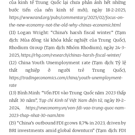
của kinh tế Trung Quốc lại chưa phản ánh hết những
bước tiến của nền kinh tế mới), ngày 18-2-2025,
https://www.rand.org/pubs/commentary/2025/02/focus-on-
the-new-economy-not-the-old-why-chinas-economic.html
(11) Logan Wright: “China’s harsh fiscal winter” (Tạm
dịch: Mùa đông tài khóa khắc nghiệt của Trung Quốc),
Rhodium Group (Tạm dịch: Nhóm Rhodium), ngày 24-3-
2025,
https://rhg.com/research/chinas-harsh-fiscal-winter/
(12) China Youth Unemployment rate (Tạm dịch: Tỷ lệ
thất nghiệp ở người trẻ Trung Quốc),
https://tradingeconomics.com/china/youth-unemployment-
rate
(13) Bình Minh: “Vốn FDI vào Trung Quốc năm 2023 thấp
nhất 30 năm”,
Tạp chí Kinh tế Việt Nam điện tử
, ngày 19-2-
2024,
https://vneconomy.vn/von-fdi-vao-trung-quoc-nam-
2023-thap-nhat-30-nam.htm
(15) “China’s outbound FDI grows 8,7% in 2023, driven by
BRI investments amid global downturn” (Tạm dịch: FDI