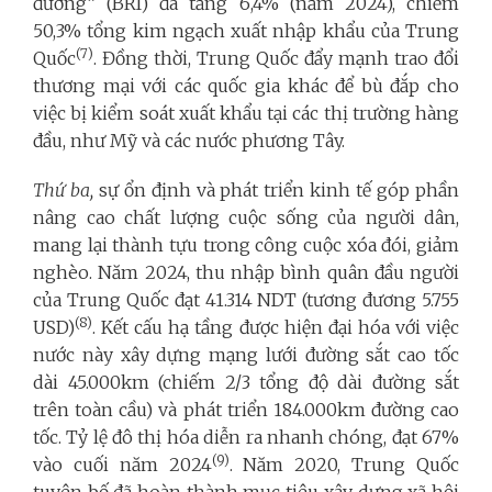
đường” (BRI) đã tăng 6,4% (năm 2024), chiếm
50,3% tổng kim ngạch xuất nhập khẩu của Trung
(7)
Quốc
. Đồng thời, Trung Quốc đẩy mạnh trao đổi
thương mại với các quốc gia khác để bù đắp cho
việc bị kiểm soát xuất khẩu tại các thị trường hàng
đầu, như Mỹ và các nước phương Tây.
Thứ ba,
sự ổn định và phát triển kinh tế góp phần
nâng cao chất lượng cuộc sống của người dân,
mang lại thành tựu trong công cuộc xóa đói, giảm
nghèo. Năm 2024, thu nhập bình quân đầu người
của Trung Quốc đạt 41.314 NDT (tương đương 5.755
(8)
USD)
. Kết cấu hạ tầng được hiện đại hóa với việc
nước này xây dựng mạng lưới đường sắt cao tốc
dài 45.000km (chiếm 2/3 tổng độ dài đường sắt
trên toàn cầu) và phát triển 184.000km đường cao
tốc. Tỷ lệ đô thị hóa diễn ra nhanh chóng, đạt 67%
(9)
vào cuối năm 2024
. Năm 2020, Trung Quốc
tuyên bố đã hoàn thành mục tiêu xây dựng xã hội