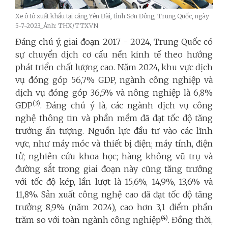
Xe ô tô xuất khẩu tại cảng Yên Đài, tỉnh Sơn Đông, Trung Quốc, ngày
5-7-2023_Ảnh: THX/TTXVN
Đáng chú ý, giai đoạn 2017 - 2024, Trung Quốc có
sự chuyển dịch cơ cấu nền kinh tế theo hướng
phát triển chất lượng cao. Năm 2024, khu vực dịch
vụ đóng góp 56,7% GDP, ngành công nghiệp và
dịch vụ đóng góp 36,5% và nông nghiệp là 6,8%
(3)
GDP
. Đáng chú ý là, các ngành dịch vụ công
nghệ thông tin và phần mềm đã đạt tốc độ tăng
trưởng ấn tượng. Nguồn lực đầu tư vào các lĩnh
vực, như máy móc và thiết bị điện; máy tính, điện
tử; nghiên cứu khoa học; hàng không vũ trụ và
đường sắt trong giai đoạn này cũng tăng trưởng
với tốc độ kép, lần lượt là 15,6%, 14,9%, 13,6% và
11,8%. Sản xuất công nghệ cao đã đạt tốc độ tăng
trưởng 8,9% (năm 2024), cao hơn 3,1 điểm phần
(4)
trăm so với toàn ngành công nghiệp
. Đồng thời,