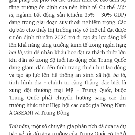
tăng trưởng ổn định của nền kinh tế. Cụ thể:
Một
là
, ngành bất động sản (chiếm 25% - 30% GDP)
đang trong giai đoạn suy thoái nghiêm trọng. Các
dự báo cho thấy thị trường này có thể chỉ đạt được
sự ổn định từ năm 2026 trở đi, tạo áp lực đáng kể
lên khả năng tăng trưởng kinh tế trong ngắn hạn;
hai là
, vấn đề nhân khẩu học đặt ra thách thức lớn
khi dân số trong độ tuổi lao động của Trung Quốc
đang giảm, dẫn đến tình trạng thiếu hụt lao động
và tạo áp lực lên hệ thống an sinh xã hội;
ba là
,
tình hình địa - chính trị căng thẳng, đặc biệt là
xung đột thương mại Mỹ - Trung Quốc, buộc
Trung Quốc phải chuyển hướng sang các thị
trường khác như Hiệp hội các quốc gia Đông Nam
Á (ASEAN) và Trung Đông.
Thứ năm,
một số chuyên gia phân tích đã đưa ra dự
báo về tốc độ tăng trưởng của Trung Quốc có thể ở