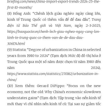
briefing.com/news/china-import-export-trends-2024-25-the-
first-10-months/
(8) Hồng Anh: “Chênh lệch giàu nghèo ngày càng lớn,
kinh tế Trung Quốc có thêm vấn đề để đau đầu”,
Trang
điện tử Báo Thế giới và Việt Nam
, ngày 2-3-2025,
https://baoquocte.vn/chenh-lech-giau-ngheo-ngay-cang-lon-
kinh-te-trung-quoc-co-them-van-de-de-dau-dau-
306174.html
(9) Statista: “Degree of urbanization in China in selected
years from 1980 to 2024” (Tạm dịch: Mức độ đô thị hóa ở
Trung Quốc qua một số năm được chọn từ năm 1980 đến
năm 2024),
https://www.statista.com/statistics/270162/urbanization-in-
china/
(10) Xem thêm: Gerard DiPippo: “Focus on the new
economy, not the old: Why China’s economic slowdown
understates gains” (Tạm dịch: Tập trung vào nền kinh tế
mới thay vì chỉ nhìn nền kinh tế cũ: Tại sao sự giảm tốc