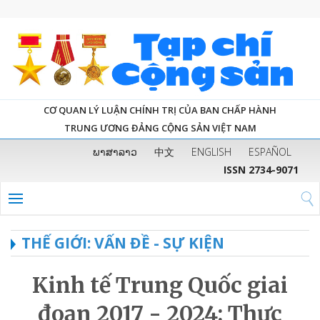
CƠ QUAN LÝ LUẬN CHÍNH TRỊ CỦA BAN CHẤP HÀNH
TRUNG ƯƠNG ĐẢNG CỘNG SẢN VIỆT NAM
ພາສາລາວ
中文
ENGLISH
ESPAÑOL
ISSN 2734-9071
THẾ GIỚI: VẤN ĐỀ - SỰ KIỆN
Kinh tế Trung Quốc giai
đoạn 2017 - 2024: Thực