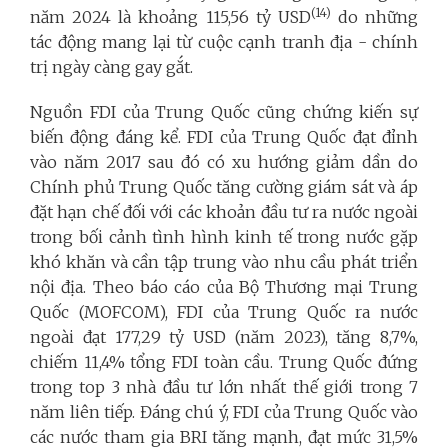
(14)
năm 2024 là khoảng 115,56 tỷ USD
do những
tác động mang lại từ cuộc cạnh tranh địa - chính
trị ngày càng gay gắt.
Nguồn FDI của Trung Quốc cũng chứng kiến sự
biến động đáng kể. FDI của Trung Quốc đạt đỉnh
vào năm 2017 sau đó có xu hướng giảm dần do
Chính phủ Trung Quốc tăng cường giám sát và áp
đặt hạn chế đối với các khoản đầu tư ra nước ngoài
trong bối cảnh tình hình kinh tế trong nước gặp
khó khăn và cần tập trung vào nhu cầu phát triển
nội địa. Theo báo cáo của Bộ Thương mại Trung
Quốc (MOFCOM), FDI của Trung Quốc ra nước
ngoài đạt 177,29 tỷ USD (năm 2023), tăng 8,7%,
chiếm 11,4% tổng FDI toàn cầu. Trung Quốc đứng
trong top 3 nhà đầu tư lớn nhất thế giới trong 7
năm liên tiếp. Đáng chú ý, FDI của Trung Quốc vào
các nước tham gia BRI tăng mạnh, đạt mức 31,5%