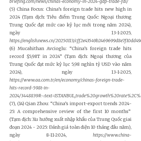
briefing.com/news/chinas-economy-in-2024-gdp-trade-fdi/
(5) China Focus: China’s foreign trade hits new high in
2024 (Tạm dịch: Tiêu điểm Trung Quốc: Ngoại thương
Trung Quốc đạt mức cao kỷ lục mới trong năm 2024),
ngày 13-1-2025,
https://english.news.cn/20250113/cff2e43549b2469699d8e7f10dd49
(6) Mucahithan Avcioglu: “China’s foreign trade hits
record $5,98T in 2024” (Tạm dịch: Ngoại thương của
Trung Quốc đạt mức kỷ lục 5,98 nghìn tỷ USD vào năm
2024), ngày 13-1-2025,
https://www.aa.com.tr/en/economy/chinas-foreign-trade-
hits-record-598t-in-
2024/3448839#:~:text=ISTANBUL,trade%20growth%20rate%2
(7), (14) Qian Zhou: “China’s import-export trends 2024-
25: A comprehensive review of the first 10 months”
(Tạm dịch: Xu hướng xuất nhập khẩu của Trung Quốc giai
đoạn 2024 - 2025: Đánh giá toàn diện 10 tháng đầu năm),
ngày 8-11-2024,
https://www.china-