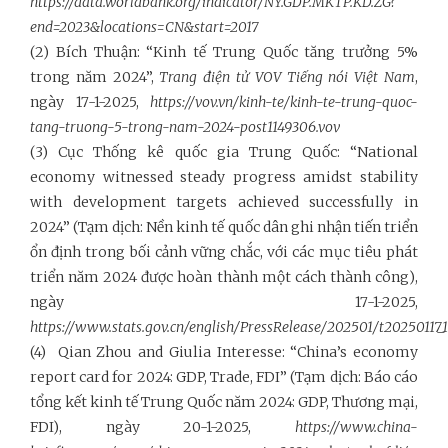
https://data.worldbank.org/indicator/NY.GDP.MKTP.KD.ZG?
end=2023&locations=CN&start=2017
(2) Bích Thuận: “Kinh tế Trung Quốc tăng trưởng 5%
trong năm 2024”,
Trang điện tử VOV Tiếng nói Việt Nam
,
ngày 17-1-2025,
https://vov.vn/kinh-te/kinh-te-trung-quoc-
tang-truong-5-trong-nam-2024-post1149306.vov
(3) Cục Thống kê quốc gia Trung Quốc: “National
economy witnessed steady progress amidst stability
with development targets achieved successfully in
2024” (Tạm dịch: Nền kinh tế quốc dân ghi nhận tiến triển
ổn định trong bối cảnh vững chắc, với các mục tiêu phát
triển năm 2024 được hoàn thành một cách thành công),
ngày 17-1-2025,
https://www.stats.gov.cn/english/PressRelease/202501/t20250117_
(4) Qian Zhou and Giulia Interesse: “China’s economy
report card for 2024: GDP, Trade, FDI” (Tạm dịch: Báo cáo
tổng kết kinh tế Trung Quốc năm 2024: GDP, Thương mại,
FDI), ngày 20-1-2025,
https://www.china-