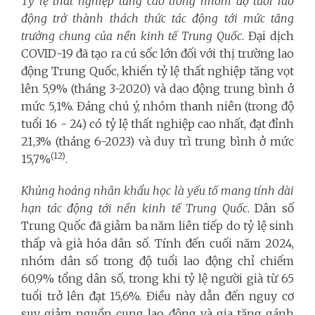
Tỷ lệ thất nghiệp tăng cao trong nhóm độ tuổi lao
động trở thành thách thức tác động tới mức tăng
trưởng chung của nền kinh tế Trung Quốc
. Đại dịch
COVID-19 đã tạo ra cú sốc lớn đối với thị trường lao
động Trung Quốc, khiến tỷ lệ thất nghiệp tăng vọt
lên 5,9% (tháng 3-2020) và dao động trung bình ở
mức 5,1%. Đáng chú ý, nhóm thanh niên (trong độ
tuổi 16 - 24) có tỷ lệ thất nghiệp cao nhất, đạt đỉnh
21,3% (tháng 6-2023) và duy trì trung bình ở mức
(12)
15,7%
.
Khủng hoảng nhân khẩu học là yếu tố mang tính dài
hạn tác động tới nền kinh tế Trung Quốc
. Dân số
Trung Quốc đã giảm ba năm liên tiếp do tỷ lệ sinh
thấp và già hóa dân số. Tính đến cuối năm 2024,
nhóm dân số trong độ tuổi lao động chỉ chiếm
60,9% tổng dân số, trong khi tỷ lệ người già từ 65
tuổi trở lên đạt 15,6%. Điều này dẫn đến nguy cơ
suy giảm nguồn cung lao động và gia tăng gánh