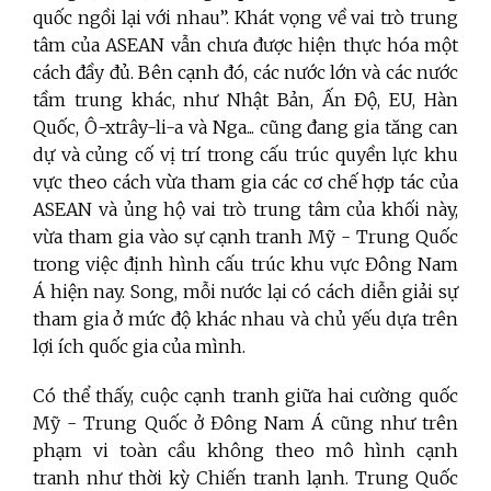
quốc ngồi lại với nhau”. Khát vọng về vai trò trung
tâm của ASEAN vẫn chưa được hiện thực hóa một
cách đầy đủ. Bên cạnh đó, các nước lớn và các nước
tầm trung khác, như Nhật Bản, Ấn Độ, EU, Hàn
Quốc, Ô-xtrây-li-a và Nga... cũng đang gia tăng can
dự và củng cố vị trí trong cấu trúc quyền lực khu
vực theo cách vừa tham gia các cơ chế hợp tác của
ASEAN và ủng hộ vai trò trung tâm của khối này,
vừa tham gia vào sự cạnh tranh Mỹ - Trung Quốc
trong việc định hình cấu trúc khu vực Đông Nam
Á hiện nay. Song, mỗi nước lại có cách diễn giải sự
tham gia ở mức độ khác nhau và chủ yếu dựa trên
lợi ích quốc gia của mình.
Có thể thấy, cuộc cạnh tranh giữa hai cường quốc
Mỹ - Trung Quốc ở Đông Nam Á cũng như trên
phạm vi toàn cầu không theo mô hình cạnh
tranh như thời kỳ Chiến tranh lạnh. Trung Quốc