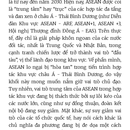
là từ nay đến năm 2030. Hiện nay, ASEAN được coi
là “trung tâm” hay “trục” của các hợp tác đa tầng
và đan xen ở châu Á - Thái Bình Dương (như Diễn
đàn Khu vực ASEAN - ARF, ASEAN+1, ASEAN +3,
Hội nghị Thượng đỉnh Đông Á - EAS). Trên thực
tế, đây chỉ là giải pháp khôn ngoan của các nước
đối tác, nhất là Trung Quốc và Nhật Bản, trong
cạnh tranh chiến lược để trở thành vai trò “đầu
tàu”, vị thế lãnh đạo trong khu vực. Về phần mình,
ASEAN lo ngại bị “hòa tan” trong tiến trình hợp
tác khu vực châu Á - Thái Bình Dương, do vậy
khối này mong muốn nắm giữ vai trò chủ đạo.
Tuy nhiên, vai trò trung tâm của ASEAN trong hợp
tác khu vực đang bị thách thức bởi sự lôi kéo của
các nước lớn, cũng như sự đồng thuận, đoàn kết
nội bộ đang suy giảm. Mặt khác, sự suy giảm vai
trò của các tổ chức quốc tế, hay nói cách khác là
chủ nghĩa đa phương đang bị đe dọa một cách