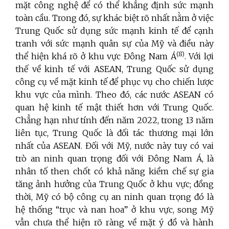
mặt công nghệ để có thể khẳng định sức mạnh
toàn cầu. Trong đó, sự khác biệt rõ nhất nằm ở việc
Trung Quốc sử dụng sức mạnh kinh tế để cạnh
tranh với sức mạnh quân sự của Mỹ và điều này
(8)
thể hiện khá rõ ở khu vực Đông Nam Á
. Với lợi
thế về kinh tế với ASEAN, Trung Quốc sử dụng
công cụ về mặt kinh tế để phục vụ cho chiến lược
khu vực của mình. Theo đó, các nước ASEAN có
quan hệ kinh tế mật thiết hơn với Trung Quốc.
Chẳng hạn như tính đến năm 2022, trong 13 năm
liên tục, Trung Quốc là đối tác thương mại lớn
nhất của ASEAN. Đối với Mỹ, nước này tuy có vai
trò an ninh quan trọng đối với Đông Nam Á, là
nhân tố then chốt có khả năng kiềm chế sự gia
tăng ảnh hưởng của Trung Quốc ở khu vực; đồng
thời, Mỹ có bộ công cụ an ninh quan trọng đó là
hệ thống “trục và nan hoa” ở khu vực, song Mỹ
vẫn chưa thể hiện rõ ràng về mặt ý đồ và hành