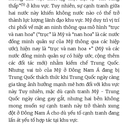
(5)
thấp”
ở khu vực. Tuy nhiên, sự cạnh tranh giữa
hai nước này khiến không nước nào có thể trở
thành lực lượng lãnh đạo khu vực. Mỹ duy trì vị trí
chi phối về mặt an ninh thông qua mô hình “trục
và nan hoa” (“trục” là Mỹ và “nan hoa” là các nước
đồng minh quân sự của Mỹ thông qua các hiệp
ước), hiện nay là “trục và nan hoa +” (Mỹ và các
nước đồng minh quân sự có hiệp ước, cộng thêm
các đối tác mới) nhằm kiềm chế Trung Quốc.
Nhưng vai trò của Mỹ ở Đông Nam Á đang bị
Trung Quốc thách thức khi Trung Quốc ngày càng
gia tăng ảnh hưởng mạnh mẽ hơn đối với khu vực
này. Tuy nhiên, mặc dù cạnh tranh Mỹ - Trung
Quốc ngày càng gay gắt, nhưng hai bên không
mong muốn sự cạnh tranh này trở thành xung
đột ở Đông Nam Á cho dù yếu tố cạnh tranh đang
lấn át yếu tố hợp tác tại khu vực.