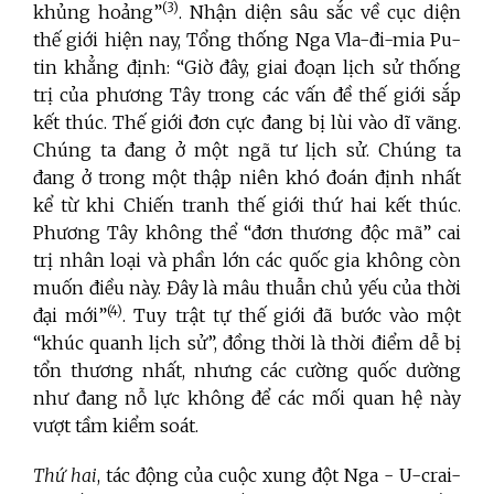
(3)
khủng hoảng”
. Nhận diện sâu sắc về cục diện
thế giới hiện nay, Tổng thống Nga Vla-đi-mia Pu-
tin khẳng định: “Giờ đây, giai đoạn lịch sử thống
trị của phương Tây trong các vấn đề thế giới sắp
kết thúc. Thế giới đơn cực đang bị lùi vào dĩ vãng.
Chúng ta đang ở một ngã tư lịch sử. Chúng ta
đang ở trong một thập niên khó đoán định nhất
kể từ khi Chiến tranh thế giới thứ hai kết thúc.
Phương Tây không thể “đơn thương độc mã” cai
trị nhân loại và phần lớn các quốc gia không còn
muốn điều này. Đây là mâu thuẫn chủ yếu của thời
(4)
đại mới”
. Tuy trật tự thế giới đã bước vào một
“khúc quanh lịch sử”, đồng thời là thời điểm dễ bị
tổn thương nhất, nhưng các cường quốc dường
như đang nỗ lực không để các mối quan hệ này
vượt tầm kiểm soát.
Thứ hai
, tác động của cuộc xung đột Nga - U-crai-