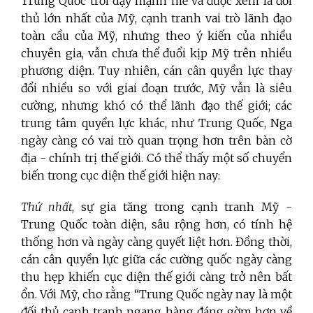
Trung Quốc trỗi dậy mạnh mẽ và được xem là đối
thủ lớn nhất của Mỹ, cạnh tranh vai trò lãnh đạo
toàn cầu của Mỹ, nhưng theo ý kiến của nhiều
chuyên gia, vẫn chưa thể đuổi kịp Mỹ trên nhiều
phương diện. Tuy nhiên, cán cân quyền lực thay
đổi nhiều so với giai đoạn trước, Mỹ vẫn là siêu
cường, nhưng khó có thể lãnh đạo thế giới; các
trung tâm quyền lực khác, như Trung Quốc, Nga
ngày càng có vai trò quan trọng hơn trên bàn cờ
địa - chính trị thế giới. Có thể thấy một số chuyển
biến trong cục diện thế giới hiện nay:
Thứ nhất
, sự gia tăng trong cạnh tranh Mỹ -
Trung Quốc toàn diện, sâu rộng hơn, có tính hệ
thống hơn và ngày càng quyết liệt hơn. Đồng thời,
cán cân quyền lực giữa các cường quốc ngày càng
thu hẹp khiến cục diện thế giới càng trở nên bất
ổn.
Với Mỹ, cho rằng “Trung Quốc ngày nay là một
đối thủ cạnh tranh ngang hàng đáng gờm hơn về