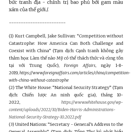
bức tranh địa - chính trị bao phủ bởi gam màu
xám của thế giới./.
------------------------
(1) Kurt Campbell, Jake Sullivan: “Competition without
Catastrophe: How America Can Both Challenge and
Coexist with China” (Tạm dịch: Cạnh tranh không gây
thảm họa: Làm thế nào Mỹ có thể thách thức và cùng tồn
tại với Trung Quốc),
Foreign Affairs
, ngày 1-8-
2019,
https://www.foreignaffairs.com/articles/china/competition-
with-china-without-catastrophe
(2) The White House: “National Security Strategy” (Tạm
dịch: Chiến lược An ninh quốc gia), tháng 10-
2022,
https://www.whitehouse.gov/wp-
content/uploads/2022/10/Biden-Harris-Administrations-
National-Security-Strategy-10.2022.pdf
(3) United Nations: “Secretary - General’s Address to the
General Assembly” (Tạm dịch: Tổng Thư ký phát biểu