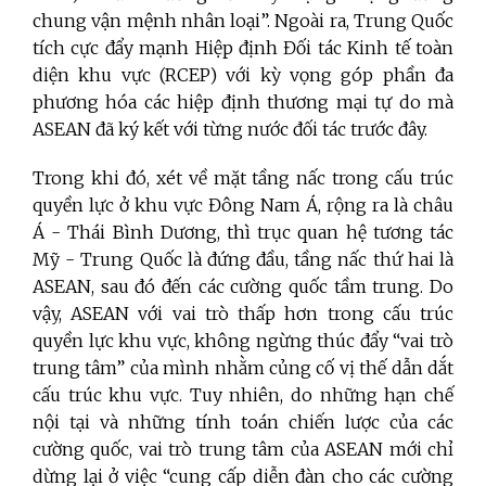
chung vận mệnh nhân loại”. Ngoài ra, Trung Quốc
tích cực đẩy mạnh Hiệp định Đối tác Kinh tế toàn
diện khu vực (RCEP) với kỳ vọng góp phần đa
phương hóa các hiệp định thương mại tự do mà
ASEAN đã ký kết với từng nước đối tác trước đây.
Trong khi đó, xét về mặt tầng nấc trong cấu trúc
quyền lực ở khu vực Đông Nam Á, rộng ra là châu
Á - Thái Bình Dương, thì trục quan hệ tương tác
Mỹ - Trung Quốc là đứng đầu, tầng nấc thứ hai là
ASEAN, sau đó đến các cường quốc tầm trung. Do
vậy, ASEAN với vai trò thấp hơn trong cấu trúc
quyền lực khu vực, không ngừng thúc đẩy “vai trò
trung tâm” của mình nhằm củng cố vị thế dẫn dắt
cấu trúc khu vực. Tuy nhiên, do những hạn chế
nội tại và những tính toán chiến lược của các
cường quốc, vai trò trung tâm của ASEAN mới chỉ
dừng lại ở việc “cung cấp diễn đàn cho các cường