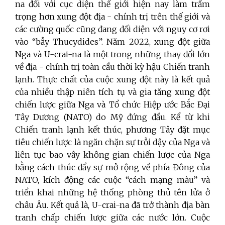
na đối với cục diện thế giới hiện nay làm trầm
trọng hơn xung đột địa - chính trị trên thế giới và
các cường quốc cũng đang đối diện với nguy cơ rơi
vào “bẫy Thucydides”.
Năm 2022, xung đột giữa
Nga và U-crai-na là một trong những thay đổi lớn
về địa - chính trị toàn cầu thời kỳ hậu Chiến tranh
lạnh. Thực chất của cuộc xung đột này là kết quả
của nhiều thập niên tích tụ và gia tăng xung đột
chiến lược giữa Nga và Tổ chức Hiệp ước Bắc Đại
Tây Dương (NATO) do Mỹ đứng đầu. Kể từ khi
Chiến tranh lạnh kết thúc, phương Tây đặt mục
tiêu chiến lược là ngăn chặn sự trỗi dậy của Nga và
liên tục bao vây không gian chiến lược của Nga
bằng cách thúc đẩy sự mở rộng về phía Đông của
NATO, kích động các cuộc “cách mạng màu” và
triển khai những hệ thống phòng thủ tên lửa ở
châu Âu. Kết quả là, U-crai-na đã trở thành địa bàn
tranh chấp chiến lược giữa các nước lớn. Cuộc