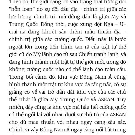
Theo đó, thế giới đang rơi vào trạng thái tương đối
“hỗn loạn” do sự đối đầu địa - chính trị giữa các
lực lượng chính trị, mà đứng đầu là giữa Mỹ và
Trung Quốc. Đồng thời, cuộc xung đột Nga - U-
crai-na đang khoét sâu thêm mâu thuẫn địa -
chính trị giữa các cường quốc. Điều này là bước
ngoặt lớn trong tiến trình tan rã của trật tự thế
giới cũ do Mỹ lãnh đạo từ sau Chiến tranh lạnh, và
đang hình thành một trật tự thế giới mới, trong đó
không cường quốc nào có thể lãnh đạo toàn cầu.
Trong bối cảnh đó, khu vực Đông Nam Á cũng
hình thành một trật tự khu vực đa tầng nấc, có sự
giằng co về vai trò dẫn dắt khu vực của các chủ
thể, nhất là giữa Mỹ, Trung Quốc và ASEAN. Tuy
nhiên, đây cũng là khu vực mà hầu hết cường quốc
có thể ngồi lại với nhau dưới sự chủ trì của ASEAN
cho dù mâu thuẫn với nhau ngày càng sâu sắc.
Chính vì vậy, Đông Nam Á ngày càng nổi bật trong