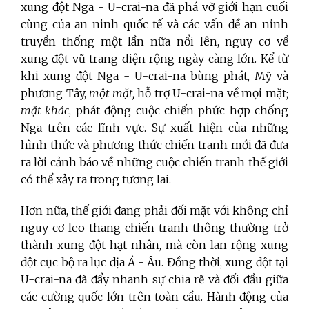
xung đột Nga - U-crai-na đã phá vỡ giới hạn cuối
cùng của an ninh quốc tế và các vấn đề an ninh
truyền thống một lần nữa nổi lên, nguy cơ về
xung đột vũ trang diện rộng ngày càng lớn. Kể từ
khi xung đột Nga - U-crai-na bùng phát, Mỹ và
phương Tây,
một mặt,
hỗ trợ U-crai-na về mọi mặt;
mặt khác
, phát động cuộc chiến phức hợp chống
Nga trên các lĩnh vực. Sự xuất hiện của những
hình thức và phương thức chiến tranh mới đã đưa
ra lời cảnh báo về những cuộc chiến tranh thế giới
có thể xảy ra trong tương lai.
Hơn nữa, thế giới đang phải đối mặt với không chỉ
nguy cơ leo thang chiến tranh thông thường trở
thành xung đột hạt nhân, mà còn lan rộng xung
đột cục bộ ra lục địa Á - Âu. Đồng thời, xung đột tại
U-crai-na đã đẩy nhanh sự chia rẽ và đối đầu giữa
các cường quốc lớn trên toàn cầu. Hành động của