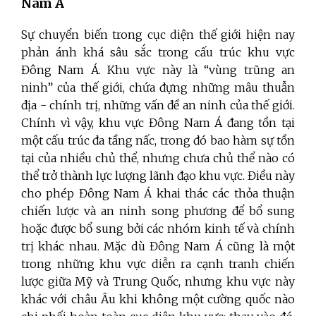
Nam Á
Sự chuyển biến trong cục diện thế giới hiện nay
phản ánh khá sâu sắc trong cấu trúc khu vực
Đông Nam Á. Khu vực này là “vùng trũng an
ninh” của thế giới, chứa đựng những mâu thuẫn
địa - chính trị, những vấn đề an ninh của thế giới.
Chính vì vậy, khu vực Đông Nam Á đang tồn tại
một cấu trúc đa tầng nấc, trong đó bao hàm sự tồn
tại của nhiều chủ thể, nhưng chưa chủ thể nào có
thể trở thành lực lượng lãnh đạo khu vực. Điều này
cho phép Đông Nam Á khai thác các thỏa thuận
chiến lược và an ninh song phương để bổ sung
hoặc được bổ sung bởi các nhóm kinh tế và chính
trị khác nhau. Mặc dù Đông Nam Á cũng là một
trong những khu vực diễn ra cạnh tranh chiến
lược giữa Mỹ và Trung Quốc, nhưng khu vực này
khác với châu Âu khi không một cường quốc nào