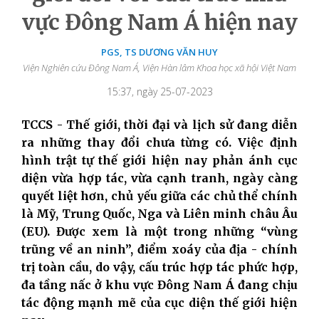
vực Đông Nam Á hiện nay
PGS, TS DƯƠNG VĂN HUY
Viện Nghiên cứu Đông Nam Á, Viện Hàn lâm Khoa học xã hội Việt Nam
15:37, ngày 25-07-2023
TCCS - Thế giới, thời đại và lịch sử đang diễn
ra những thay đổi chưa từng có. Việc định
hình trật tự thế giới hiện nay phản ánh cục
diện vừa hợp tác, vừa cạnh tranh, ngày càng
quyết liệt hơn, chủ yếu giữa các chủ thể chính
là Mỹ, Trung Quốc, Nga và Liên minh châu Âu
(EU). Được xem là một trong những “vùng
trũng về an ninh”, điểm xoáy của địa - chính
trị toàn cầu, do vậy, cấu trúc hợp tác phức hợp,
đa tầng nấc ở khu vực Đông Nam Á đang chịu
tác động mạnh mẽ của cục diện thế giới hiện