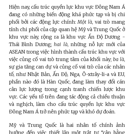
Hiện nay, cấu trúc quyền lực khu vực Đông Nam Á
đang có những biến động khá phức tạp và bị chi
phối bởi các động lực chính:
Một là
, vai trò mang
tính chi phối của cặp quan hệ Mỹ và Trung Quốc ở
khu vực này, rộng ra là khu vực Ấn Độ Dương -
Thái Bình Dương;
hai là
, những nỗ lực mới của
ASEAN trong việc hình thành cấu trúc khu vực với
việc củng cố vai trò trung tâm của khối này;
ba là
,
sự gia tăng can dự và củng cố vai trò của các nhân
tố, như Nhật Bản, Ấn Độ, Nga, Ô-xtrây-li-a và EU,
phần nào đó là Hàn Quốc, đang làm thay đổi cán
cân lực lượng trong cạnh tranh chiến lược khu
vực. Các yếu tố trên đang tác động cả chiều thuận
và nghịch, làm cho cấu trúc quyền lực khu vực
Đông Nam Á trở nên phức tạp và khó dự đoán.
Mỹ và Trung Quốc là hai nhân tố chính ảnh
hưởng đến việc thiết lập một trật tự “cân bằng