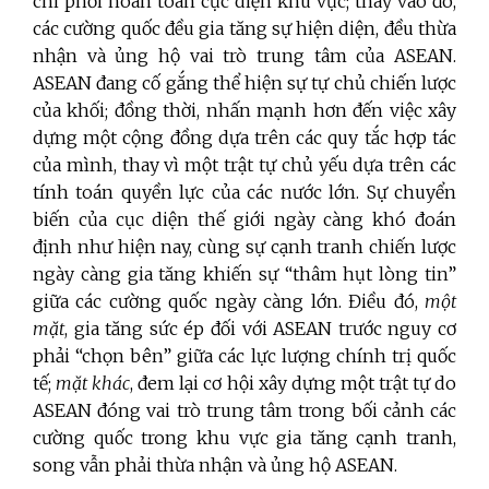
chi phối hoàn toàn cục diện khu vực; thay vào đó,
các cường quốc đều gia tăng sự hiện diện, đều thừa
nhận và ủng hộ vai trò trung tâm của ASEAN.
ASEAN đang cố gắng thể hiện sự tự chủ chiến lược
của khối; đồng thời, nhấn mạnh hơn đến việc xây
dựng một cộng đồng dựa trên các quy tắc hợp tác
của mình, thay vì một trật tự chủ yếu dựa trên các
tính toán quyền lực của các nước lớn. Sự chuyển
biến của cục diện thế giới ngày càng khó đoán
định như hiện nay, cùng sự cạnh tranh chiến lược
ngày càng gia tăng khiến sự “thâm hụt lòng tin”
giữa các cường quốc ngày càng lớn. Điều đó,
một
mặt
, gia tăng sức ép đối với ASEAN trước nguy cơ
phải “chọn bên” giữa các lực lượng chính trị quốc
tế;
mặt khác
, đem lại cơ hội xây dựng một trật tự do
ASEAN đóng vai trò trung tâm trong bối cảnh các
cường quốc trong khu vực gia tăng cạnh tranh,
song vẫn phải thừa nhận và ủng hộ ASEAN.