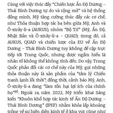
Cùng với việc thúc đẩy “Chiến lược Ấn Độ Dương -
Thái Bình Dương tự do và rộng mở” và hệ thống
đồng minh, Mỹ tăng cường thúc đẩy các cơ chế,
như Thỏa thuận hợp tác ba bên giữa Mỹ, Anh và
Ô-xtrây-li-a (AUKUS), nhóm “Bộ Tứ” (Mỹ, Ấn Độ,
Nhật Bản và Ô-xtrây-li-a - QUAD); trong đó, cả
AUKUS, QUAD và chiến lược của EU về Ấn Độ
Dương - Thái Bình Dương tuy không đề cập trực
tiếp tới Trung Quốc, nhưng được ngầm hiểu là
nhân tố không thể không tính đến. Do vậy, Trung
Quốc phản đối các cơ chế này của Mỹ, gọi những
thỏa thuận này là sản phẩm của “tâm lý Chiến
tranh lạnh lỗi thời”; đồng thời, cảnh báo Mỹ, Anh,
Ô-xtrây-li-a đang “làm tổn hại lợi ích của chính
(6)
họ”
. Ngoài ra, năm 2022, Mỹ triển khai Sáng
kiến “Khuôn khổ hợp tác kinh tế Ấn Độ Dương -
Thái Bình Dương” (IPEF) nhằm khỏa lấp khoảng
trống về sự hiện diện kinh tế ở khu vực cũng như