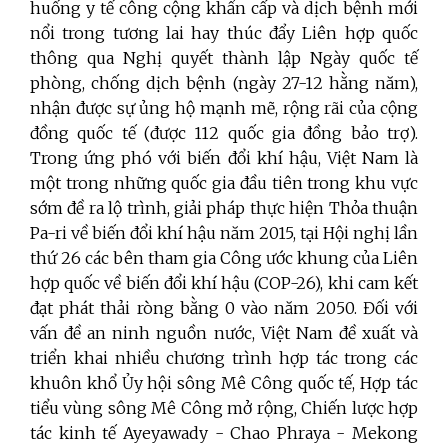
huống y tế công cộng khẩn cấp và dịch bệnh mới
nổi trong tương lai hay thúc đẩy Liên hợp quốc
thông qua Nghị quyết thành lập Ngày quốc tế
phòng, chống dịch bệnh (ngày 27-12 hằng năm),
nhận được sự ủng hộ mạnh mẽ, rộng rãi của cộng
đồng quốc tế (được 112 quốc gia đồng bảo trợ).
Trong ứng phó với biến đổi khí hậu, Việt Nam là
một trong những quốc gia đầu tiên trong khu vực
sớm đề ra lộ trình, giải pháp thực hiện Thỏa thuận
Pa-ri về biến đổi khí hậu năm 2015, tại Hội nghị lần
thứ 26 các bên tham gia Công ước khung của Liên
hợp quốc về biến đổi khí hậu (COP-26), khi cam kết
đạt phát thải ròng bằng 0 vào năm 2050. Đối với
vấn đề an ninh nguồn nước, Việt Nam đề xuất và
triển khai nhiều chương trình hợp tác trong các
khuôn khổ Ủy hội sông Mê Công quốc tế, Hợp tác
tiểu vùng sông Mê Công mở rộng, Chiến lược hợp
tác kinh tế Ayeyawady - Chao Phraya - Mekong