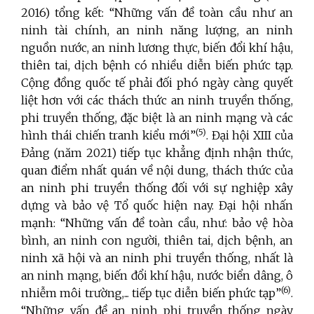
2016) tổng kết: “Những vấn đề toàn cầu như an
ninh tài chính, an ninh năng lượng, an ninh
nguồn nước, an ninh lương thực, biến đổi khí hậu,
thiên tai, dịch bệnh có nhiều diễn biến phức tạp.
Cộng đồng quốc tế phải đối phó ngày càng quyết
liệt hơn với các thách thức an ninh truyền thống,
phi truyền thống, đặc biệt là an ninh mạng và các
(5)
hình thái chiến tranh kiểu mới”
. Đại hội XIII của
Đảng (năm 2021) tiếp tục khẳng định nhận thức,
quan điểm nhất quán về nội dung, thách thức của
an ninh phi truyền thống đối với sự nghiệp xây
dựng và bảo vệ Tổ quốc hiện nay. Đại hội nhấn
mạnh: “Những vấn đề toàn cầu, như: bảo vệ hòa
bình, an ninh con người, thiên tai, dịch bệnh, an
ninh xã hội và an ninh phi truyền thống, nhất là
an ninh mạng, biến đổi khí hậu, nước biển dâng, ô
(6)
nhiễm môi trường,... tiếp tục diễn biến phức tạp”
.
“Những vấn đề an ninh phi truyền thống ngày