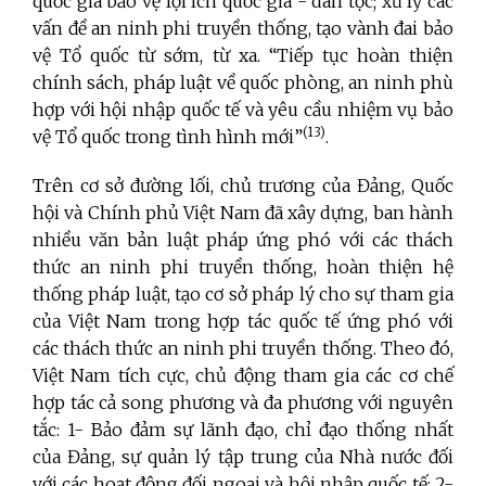
quốc gia bảo vệ lợi ích quốc gia - dân tộc; xử lý các
vấn đề an ninh phi truyền thống, tạo vành đai bảo
vệ Tổ quốc từ sớm, từ xa. “Tiếp tục hoàn thiện
chính sách, pháp luật về quốc phòng, an ninh phù
hợp với hội nhập quốc tế và yêu cầu nhiệm vụ bảo
(13)
vệ Tổ quốc trong tình hình mới”
.
Trên cơ sở đường lối, chủ trương của Đảng, Quốc
hội và Chính phủ Việt Nam đã xây dựng, ban hành
nhiều văn bản luật pháp ứng phó với các thách
thức an ninh phi truyền thống, hoàn thiện hệ
thống pháp luật, tạo cơ sở pháp lý cho sự tham gia
của Việt Nam trong hợp tác quốc tế ứng phó với
các thách thức an ninh phi truyền thống. Theo đó,
Việt Nam tích cực, chủ động tham gia các cơ chế
hợp tác cả song phương và đa phương với nguyên
tắc: 1- Bảo đảm sự lãnh đạo, chỉ đạo thống nhất
của Đảng, sự quản lý tập trung của Nhà nước đối
với các hoạt động đối ngoại và hội nhập quốc tế; 2-