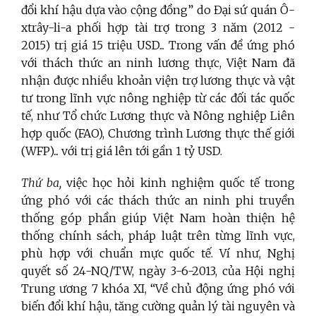
đổi khí hậu dựa vào cộng đồng” do Đại sứ quán Ô-
xtrây-li-a phối hợp tài trợ trong 3 năm (2012 -
2015) trị giá 15 triệu USD... Trong vấn đề ứng phó
với thách thức an ninh lương thực, Việt Nam đã
nhận được nhiều khoản viện trợ lương thực và vật
tư trong lĩnh vực nông nghiệp từ các đối tác quốc
tế, như Tổ chức Lương thực và Nông nghiệp Liên
hợp quốc (FAO), Chương trình Lương thực thế giới
(WFP)... với trị giá lên tới gần 1 tỷ USD.
Thứ ba,
việc học hỏi kinh nghiệm quốc tế trong
ứng phó với các thách thức an ninh phi truyền
thống góp phần giúp Việt Nam hoàn thiện hệ
thống chính sách, pháp luật trên từng lĩnh vực,
phù hợp với chuẩn mực quốc tế. Ví như, Nghị
quyết số 24-NQ/TW, ngày 3-6-2013, của Hội nghị
Trung ương 7 khóa XI, “Về chủ động ứng phó với
biến đổi khí hậu, tăng cường quản lý tài nguyên và