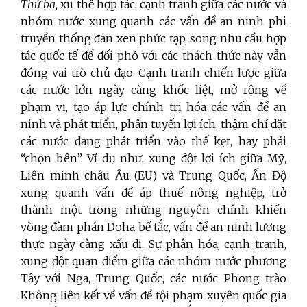
Thứ ba,
xu thế hợp tác, cạnh tranh giữa các nước và
nhóm nước xung quanh các vấn đề an ninh phi
truyền thống đan xen phức tạp, song nhu cầu hợp
tác quốc tế để đối phó với các thách thức này vẫn
đóng vai trò chủ đạo. Cạnh tranh chiến lược giữa
các nước lớn ngày càng khốc liệt, mở rộng về
phạm vi, tạo áp lực chính trị hóa các vấn đề an
ninh và phát triển, phân tuyến lợi ích, thậm chí đặt
các nước đang phát triển vào thế kẹt, hay phải
“chọn bên”. Ví dụ như, xung đột lợi ích giữa Mỹ,
Liên minh châu Âu (EU) và Trung Quốc, Ấn Độ
xung quanh vấn đề áp thuế nông nghiệp, trở
thành một trong những nguyên chính khiến
vòng đàm phán Doha bế tắc, vấn đề an ninh lương
thực ngày càng xấu đi. Sự phân hóa, cạnh tranh,
xung đột quan điểm giữa các nhóm nước phương
Tây với Nga, Trung Quốc, các nước Phong trào
Không liên kết về vấn đề tội phạm xuyên quốc gia