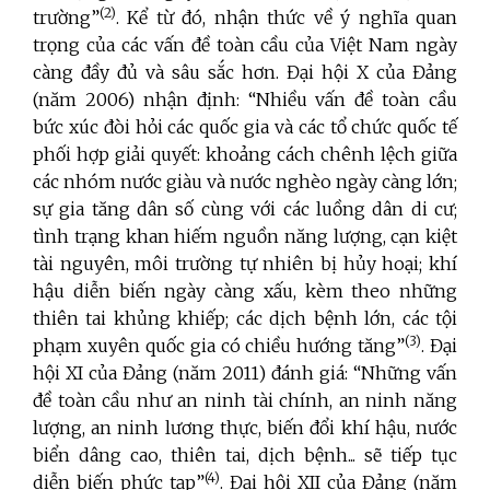
(2)
trường”
. Kể từ đó, nhận thức về ý nghĩa quan
trọng của các vấn đề toàn cầu của Việt Nam ngày
càng đầy đủ và sâu sắc hơn. Đại hội X của Đảng
(năm 2006) nhận định: “Nhiều vấn đề toàn cầu
bức xúc đòi hỏi các quốc gia và các tổ chức quốc tế
phối hợp giải quyết: khoảng cách chênh lệch giữa
các nhóm nước giàu và nước nghèo ngày càng lớn;
sự gia tăng dân số cùng với các luồng dân di cư;
tình trạng khan hiếm nguồn năng lượng, cạn kiệt
tài nguyên, môi trường tự nhiên bị hủy hoại; khí
hậu diễn biến ngày càng xấu, kèm theo những
thiên tai khủng khiếp; các dịch bệnh lớn, các tội
(3)
phạm xuyên quốc gia có chiều hướng tăng”
. Đại
hội XI của Đảng (năm 2011) đánh giá: “Những vấn
đề toàn cầu như an ninh tài chính, an ninh năng
lượng, an ninh lương thực, biến đổi khí hậu, nước
biển dâng cao, thiên tai, dịch bệnh... sẽ tiếp tục
(4)
diễn biến phức tạp”
. Đại hội XII của Đảng (năm