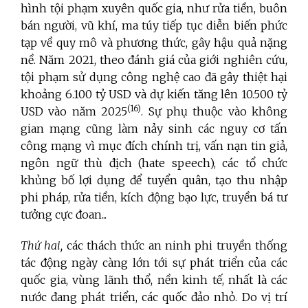
hình tội phạm xuyên quốc gia, như rửa tiền, buôn
bán người, vũ khí, ma túy tiếp tục diễn biến phức
tạp về quy mô và phương thức, gây hậu quả nặng
nề. Năm 2021, theo đánh giá của giới nghiên cứu,
tội phạm sử dụng công nghệ cao đã gây thiệt hại
khoảng 6.100 tỷ USD và dự kiến tăng lên 10.500 tỷ
(16)
USD vào năm 2025
. Sự phụ thuộc vào không
gian mạng cũng làm nảy sinh các nguy cơ tấn
công mạng vì mục đích chính trị, vấn nạn tin giả,
ngôn ngữ thù địch (hate speech), các tổ chức
khủng bố lợi dụng để tuyển quân, tạo thu nhập
phi pháp, rửa tiền, kích động bạo lực, truyền bá tư
tưởng cực đoan...
Thứ hai,
các thách thức an ninh phi truyền thống
tác động ngày càng lớn tới sự phát triển của các
quốc gia, vùng lãnh thổ, nền kinh tế, nhất là các
nước đang phát triển, các quốc đảo nhỏ. Do vị trí