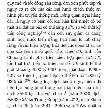
quy mô và tác động sâu rộng, đan xen phức tạp và
nguy cơ ra đời của các loại hình thách thức an
ninh phi truyền thống mới. Đáng quan ngại hàng
đầu là nguy cơ biến đổi khí hậu khi nhiệt độ bề
0
mặt trái đất dự báo có thể tăng 3,2
C so với thời kỳ
(14)
tiền công nghiệp
, dẫn đến suy giảm đa dạng
sinh học, nước biển dâng, hạn hán, lũ lụt, cháy
rừng và các hiện tượng thời tiết cực đoan khác, đe
dọa xóa tên nhiều quốc đảo. Theo ước tính của
Chương trình phát triển Liên hợp quốc (UNDP),
tổn thất trực tiếp do thiên tai đối với kinh tế thế
giới khoảng 3.000 tỷ USD trong giai đoạn 1998 -
2017 và thiệt hại gián tiếp có thể lên tới 1.000 tỷ
(15)
USD/năm
. Hàng loạt dịch bệnh nguy hiểm đã
liên tục bùng phát trong hai thập niên qua, như
dịch SARS tại khu vực châu Á (năm 2003), dịch
MERS-CoV tại Trung Đông (năm 2012), dịch Ebola
tại châu Phi (năm 2013 - 2016) và mới đây nhất là