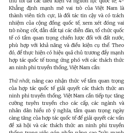
thủ tối đa các điều kiện và nguồn lực quốc tế; 4-
Khẳng định mạnh mẽ vai trò của Việt Nam là
thành viên tích cực, là đối tác tin cậy và có trách
nhiệm của cộng đồng quốc tế, xem xét đóng vai
trò nòng cốt, dẫn dắt tại các diễn đàn, tổ chức quốc
tế có tầm quan trọng chiến lược đối với đất nước,
phù hợp với khả năng và điều kiện cụ thể. Theo
đó, để thực hiện có hiệu quả chủ trương đẩy mạnh
hợp tác quốc tế trong ứng phó với các thách thức
an ninh phi truyền thống, Việt Nam cần:
Thứ nhất
, nâng cao nhận thức về tầm quan trọng
của hợp tác quốc tế giải quyết các thách thức an
ninh phi truyền thống. Việt Nam cần tiếp tục tăng
cường tuyên truyền cho các cấp, các ngành và
nhân dân hiểu rõ ý nghĩa, tầm quan trọng ngày
càng tăng của hợp tác quốc tế để giải quyết các vấn
đề xã hội và các thách thức an ninh phi truyền
thống trong việc góp phần nâng cao “sức mạnh