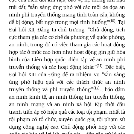
trái đất, “sẵn sàng ứng phó với các mối đe dọa an
ninh phi truyền thống mang tính toàn cầu, không
(10)
để bị động, bất ngờ trong mọi tình huống”
. Tại
Đại hội XII, Đảng ta chủ trương: “Chủ động, tích
cực tham gia các cơ chế đa phương về quốc phòng,
an ninh, trong đó có việc tham gia các hoạt động
hợp tác ở mức cao hơn như hoạt động gìn giữ hòa
bình của Liên hợp quốc, diễn tập về an ninh phi
(11)
truyền thống và các hoạt động khác”
. Đặc biệt,
Đại hội XIII của Đảng đề ra nhiệm vụ “sẵn sàng
ứng phó hiệu quả với các thách thức an ninh
(12)
truyền thống và phi truyền thống”
...; bảo đảm
an ninh kinh tế, an ninh thông tin truyền thông,
an ninh mạng và an ninh xã hội. Kịp thời đấu
tranh trấn áp có hiệu quả các loại tội phạm, nhất là
tội phạm có tổ chức, xuyên quốc gia, tội phạm sử
dụng công nghệ cao. Chủ động phối hợp với các