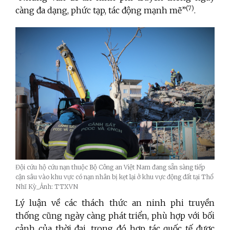
(7)
càng đa dạng, phức tạp, tác động mạnh mẽ”
.
Đội cứu hộ cứu nạn thuộc Bộ Công an Việt Nam đang sẵn sàng tiếp
cận sâu vào khu vực có nạn nhân bị kẹt lại ở khu vực động đất tại Thổ
Nhĩ Kỳ_Ảnh: TTXVN
Lý luận về các thách thức an ninh phi truyền
thống cũng ngày càng phát triển, phù hợp với bối
cảnh của thời đại, trong đó hợp tác quốc tế được