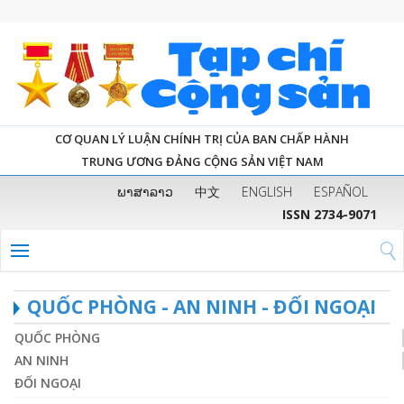
CƠ QUAN LÝ LUẬN CHÍNH TRỊ CỦA BAN CHẤP HÀNH
TRUNG ƯƠNG ĐẢNG CỘNG SẢN VIỆT NAM
ພາສາລາວ
中文
ENGLISH
ESPAÑOL
ISSN 2734-9071
QUỐC PHÒNG - AN NINH - ĐỐI NGOẠI
QUỐC PHÒNG
AN NINH
ĐỐI NGOẠI