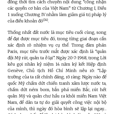
đồng thời tìm cách chuyển nội dung “công nhận
các quyền cơ bản của Việt Nam” từ Chương I, Điều
1 xuống Chương IV nhằm làm giảm giá trị pháp lý
(14)
của điều khoản đó
.
Thống nhất đất nước là mục tiêu cuối cùng, song
để đạt được mục tiêu đó, trong từng giai đoạn cần
xác định rõ nhiệm vụ cụ thể.
Trong đàm phán
Paris, mục tiêu trước mắt được xác định là “quân
đội Mỹ rút, quân ta ở lại”. Ngày 20-7-1968, trong Lời
kêu gọi nhân kỷ niệm 14 năm ký kết Hiệp định
Genève, Chủ tịch Hồ Chí Minh nêu rõ: “Lập
trường của ta rất chính đáng, rõ ràng: Ngày nào đế
quốc Mỹ chấm dứt chiến tranh xâm lược nước ta,
chấm dứt ném bom, bắn phá miền Bắc, rút hết
quân Mỹ và quân chư hầu ra khỏi miền Nam Việt
Nam, để dân ta tự do giải quyết công việc nội bộ
của mình, thì ngày đó hòa bình sẽ lập lại ngay…