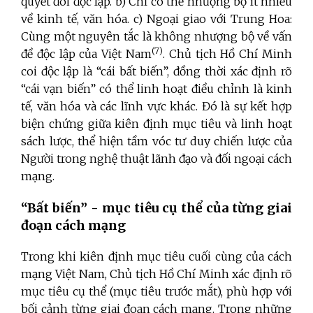
quyết đòi độc lập. b) Chỉ có thể nhượng bộ ít nhiều
về kinh tế, văn hóa. c) Ngoại giao với Trung Hoa:
Cùng một nguyên tắc là không nhượng bộ về vấn
(7)
đề độc lập của Việt Nam
. Chủ tịch Hồ Chí Minh
coi độc lập là “cái bất biến”, đồng thời xác định rõ
“cái vạn biến” có thể linh hoạt điều chỉnh là kinh
tế, văn hóa và các lĩnh vực khác. Đó là sự kết hợp
biện chứng giữa kiên định mục tiêu và linh hoạt
sách lược, thể hiện tầm vóc tư duy chiến lược của
Người trong nghệ thuật lãnh đạo và đối ngoại cách
mạng.
“Bất biến” - mục tiêu cụ thể của từng giai
đoạn cách mạng
Trong khi kiên định mục tiêu cuối cùng của cách
mạng Việt Nam, Chủ tịch Hồ Chí Minh xác định rõ
mục tiêu cụ thể (mục tiêu trước mắt), phù hợp với
bối cảnh từng giai đoạn cách mạng. Trong những