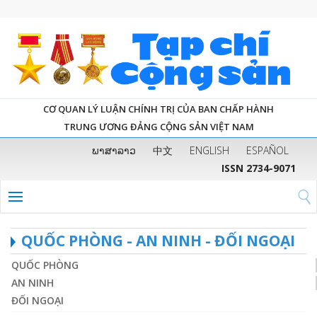
CƠ QUAN LÝ LUẬN CHÍNH TRỊ CỦA BAN CHẤP HÀNH
TRUNG ƯƠNG ĐẢNG CỘNG SẢN VIỆT NAM
ພາສາລາວ
中文
ENGLISH
ESPAÑOL
ISSN 2734-9071
QUỐC PHÒNG - AN NINH - ĐỐI NGOẠI
QUỐC PHÒNG
AN NINH
ĐỐI NGOẠI