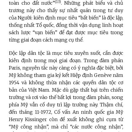
(13)
toàn cho đất nước”
.
Những phát biểu và chủ
trương này cho thấy sự nhất quán trong tư duy
của Người: kiên định mục tiêu “bất biến” là độc lập,
thống nhất Tổ quốc, đồng thời vận dụng linh hoạt
sách lược “vạn biến” để đạt được mục tiêu trong
từng giai đoạn cách mạng cụ thể.
Độc lập dân tộc là mục tiêu xuyên suốt, cần được
kiên định trong mọi giai đoạn. Trong đàm phán
Paris, nguyên tắc này càng có ý nghĩa đặc biệt, bởi
Mỹ không tham gia ký kết Hiệp định Genève năm
1954 và không thừa nhận các quyền dân tộc cơ
bản của Việt Nam. Mặc dù gặp thất bại trên chiến
trường và rơi vào thế bất lợi trong đàm phán, song
phía Mỹ vẫn cố duy trì lập trường này. Thậm chí,
đến tháng 11-1972, Cố vấn An ninh quốc gia Mỹ
Henry Kissinger còn đề xuất không ghi cụm từ
“Mỹ công nhận”, mà chỉ “các nước công nhận”,