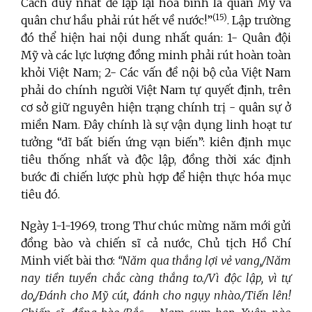
Cách duy nhất để lập lại hòa bình là quân Mỹ và
(15)
quân chư hầu phải rút hết về nước!”
. Lập trường
đó thể hiện hai nội dung nhất quán: 1- Quân đội
Mỹ và các lực lượng đồng minh phải rút hoàn toàn
khỏi Việt Nam; 2- Các vấn đề nội bộ của Việt Nam
phải do chính người Việt Nam tự quyết định, trên
cơ sở giữ nguyên hiện trạng chính trị - quân sự ở
miền Nam. Đây chính là sự vận dụng linh hoạt tư
tưởng “dĩ bất biến ứng vạn biến”: kiên định mục
tiêu thống nhất và độc lập, đồng thời xác định
bước đi chiến lược phù hợp để hiện thực hóa mục
tiêu đó.
Ngày 1-1-1969, trong Thư chúc mừng năm mới gửi
đồng bào và chiến sĩ cả nước, Chủ tịch Hồ Chí
Minh viết bài thơ:
“Năm qua thắng lợi vẻ vang,/Năm
nay tiền tuyền chắc càng thắng to./Vì độc lập, vì tự
do,/Đánh cho Mỹ cút, đánh cho ngụy nhào./Tiến lên!