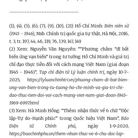
----------------------------
(1), (4), (5), (6), (7), (9), (10), (21) Hồ Chí Minh:
Biên niên sử
(1945 - 1946),
Nxb. Chính trị quốc gia Sự thật, Hà Nội, 2016,
t. 3, tr. 197, 44, 46, 119, 76, 139, 147, 149
(2)
Xem: Nguyễn Văn Nguyên: ““Phương châm “dĩ bất
biến ứng vạn biến” trong tư tưởng Hồ Chí Minh và giá trị
chỉ đạo thực tiễn đối với cách mạng Việt Nam (giai đoạn
1945 - 1946)”,
Tạp chí điện tử Lý luận chính trị,
ngày 10-7-
2025,
https://lyluanchinhtri.vn/phuong-cham-di-bat-bien-
ung-van-bien-trong-tu-tuong-ho-chi-minh-va-gia-tri-chi-
dao-thuc-tien-doi-voi-cach-mang-viet-nam-giai-doan-1945-
1969-6997.html
(3)
Xem: Hà Minh Hồng: “Thêm nhận thức về 6 chữ “Độc
lập-Tự do-Hạnh phúc” trong Quốc hiệu Việt Nam”,
Báo
Điện tử Chính phủ,
ngày 1-9-2020,
https://baochinhphu.vn/them-nhan-thuc-ve-6-chu-doc-lap-