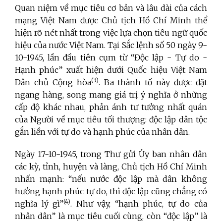
Quan niệm về mục tiêu cơ bản và lâu dài của cách
mạng Việt Nam được Chủ tịch Hồ Chí Minh thể
hiện rõ nét nhất trong việc lựa chọn tiêu ngữ quốc
hiệu của nước Việt Nam. Tại Sắc lệnh số 50 ngày 9-
10-1945, lần đầu tiên cụm từ “Độc lập - Tự do -
Hạnh phúc” xuất hiện dưới Quốc hiệu Việt Nam
(3)
Dân chủ Cộng hòa
. Ba thành tố này được đặt
ngang hàng, song mang giá trị ý nghĩa ở những
cấp độ khác nhau, phản ánh tư tưởng nhất quán
của Người về mục tiêu tối thượng: độc lập dân tộc
gắn liền với tự do và hạnh phúc của nhân dân.
Ngày 17-10-1945, trong Thư gửi Ủy ban nhân dân
các kỳ, tỉnh, huyện và làng, Chủ tịch Hồ Chí Minh
nhấn mạnh: “nếu nước độc lập mà dân không
hưởng hạnh phúc tự do, thì độc lập cũng chẳng có
(4)
nghĩa lý gì”
. Như vậy, “hạnh phúc, tự do của
nhân dân” là mục tiêu cuối cùng, còn “độc lập” là