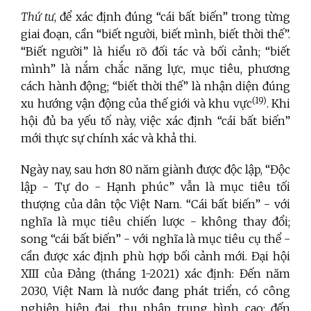
Thứ tư
, để xác định đúng “cái bất biến” trong từng
giai đoạn, cần “biết người, biết mình, biết thời thế”.
“Biết người” là hiểu rõ đối tác và bối cảnh; “biết
mình” là nắm chắc năng lực, mục tiêu, phương
cách hành động; “biết thời thế” là nhận diện đúng
(19)
xu hướng vận động của thế giới và khu vực
. Khi
hội đủ ba yếu tố này, việc xác định “cái bất biến”
mới thực sự chính xác và khả thi.
Ngày nay, sau hơn 80 năm giành được độc lập, “Độc
lập - Tự do - Hạnh phúc” vẫn là mục tiêu tối
thượng của dân tộc Việt Nam. “Cái bất biến” - với
nghĩa là mục tiêu chiến lược - không thay đổi;
song “cái bất biến” - với nghĩa là mục tiêu cụ thể -
cần được xác định phù hợp bối cảnh mới. Đại hội
XIII của Đảng (tháng 1-2021) xác định: Đến năm
2030, Việt Nam là nước đang phát triển, có công
nghiệp hiện đại, thu nhập trung bình cao; đến