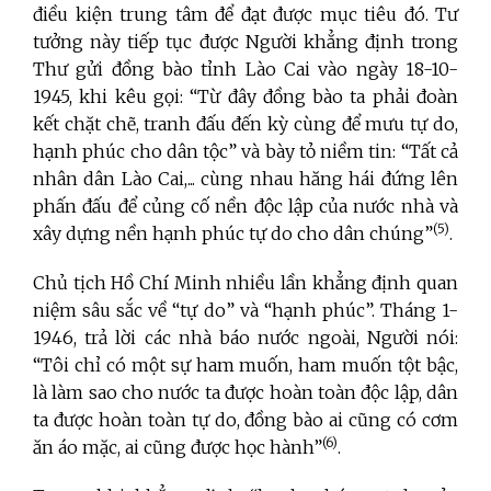
điều kiện trung tâm để đạt được mục tiêu đó. Tư
tưởng này tiếp tục được Người khẳng định trong
Thư gửi đồng bào tỉnh Lào Cai vào ngày 18-10-
1945, khi kêu gọi: “Từ đây đồng bào ta phải đoàn
kết chặt chẽ, tranh đấu đến kỳ cùng để mưu tự do,
hạnh phúc cho dân tộc” và bày tỏ niềm tin: “Tất cả
nhân dân Lào Cai,... cùng nhau hăng hái đứng lên
phấn đấu để củng cố nền độc lập của nước nhà và
(5)
xây dựng nền hạnh phúc tự do cho dân chúng”
.
Chủ tịch Hồ Chí Minh nhiều lần khẳng định quan
niệm sâu sắc về “tự do” và “hạnh phúc”. Tháng 1-
1946, trả lời các nhà báo nước ngoài, Người nói:
“Tôi chỉ có một sự ham muốn, ham muốn tột bậc,
là làm sao cho nước ta được hoàn toàn độc lập, dân
ta được hoàn toàn tự do, đồng bào ai cũng có cơm
(6)
ăn áo mặc, ai cũng được học hành”
.