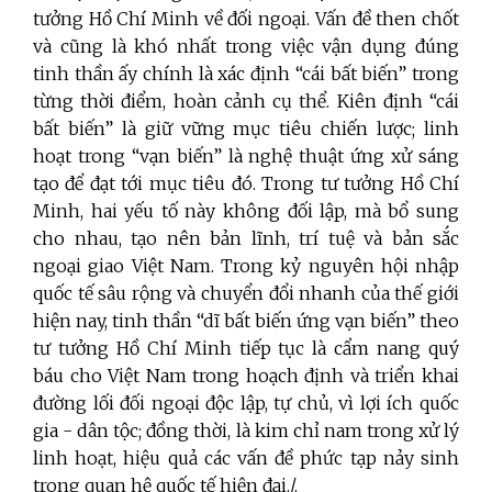
tưởng Hồ Chí Minh về đối ngoại. Vấn đề then chốt
và cũng là khó nhất trong việc vận dụng đúng
tinh thần ấy chính là xác định “cái bất biến” trong
từng thời điểm, hoàn cảnh cụ thể. Kiên định “cái
bất biến” là giữ vững mục tiêu chiến lược; linh
hoạt trong “vạn biến” là nghệ thuật ứng xử sáng
tạo để đạt tới mục tiêu đó. Trong tư tưởng Hồ Chí
Minh, hai yếu tố này không đối lập, mà bổ sung
cho nhau, tạo nên bản lĩnh, trí tuệ và bản sắc
ngoại giao Việt Nam.
Trong kỷ nguyên hội nhập
quốc tế sâu rộng và chuyển đổi nhanh của thế giới
hiện nay, tinh thần “dĩ bất biến ứng vạn biến” theo
tư tưởng Hồ Chí Minh tiếp tục là cẩm nang quý
báu cho Việt Nam trong hoạch định và triển khai
đường lối đối ngoại độc lập, tự chủ, vì lợi ích quốc
gia - dân tộc; đồng thời, là kim chỉ nam trong xử lý
linh hoạt, hiệu quả các vấn đề phức tạp nảy sinh
trong quan hệ quốc tế hiện đại./.