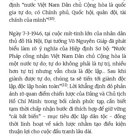
định “nước Việt Nam Dân chủ Cộng hòa là quốc
gia tự do, có Chính phủ, Quốc hội, quân đội, tài
(10)
chính của mình”
.
Ngày 7-3-1946, tại cuộc mít-tinh lớn của nhân dân
thủ đô Hà Nội, Đại tướng Võ Nguyên Giáp đã phát
biểu làm rõ ý nghĩa của Hiệp định Sơ bộ: “Nước
Pháp công nhận Việt Nam Dân chủ Cộng hòa là
một nước tự do; tự do không phải là tự trị, nhiều
hơn tự trị nhưng vẫn chưa là độc lập… Sau khi
giành được tự do, chúng ta sẽ tiến tới giành độc
(11)
lập, độc lập hoàn toàn”
. Lời khẳng định đó phản
ánh rõ quan điểm chiến lược của Đảng và Chủ tịch
Hồ Chí Minh: trong bối cảnh phức tạp, cần biết
tạm thời chấp nhận bước đi thích hợp để giữ vững
“cái bất biến” - mục tiêu độc lập dân tộc - đồng
thời linh hoạt về sách lược nhằm tạo điều kiện
thuận lợi cho cuộc đấu tranh lâu dài.