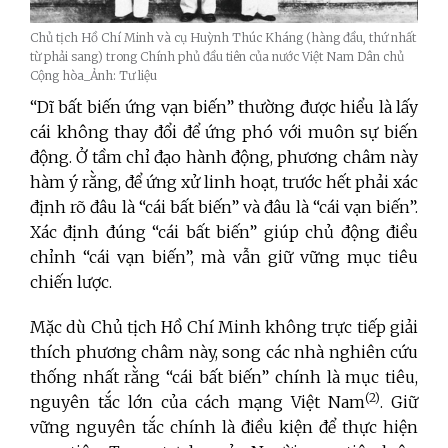
Chủ tịch Hồ Chí Minh và cụ Huỳnh Thúc Kháng (hàng đầu, thứ nhất
từ phải sang) trong Chính phủ đầu tiên của nước Việt Nam Dân chủ
Cộng hòa_Ảnh: Tư liệu
“Dĩ bất biến ứng vạn biến” thường được hiểu là lấy
cái không thay đổi để ứng phó với muôn sự biến
động. Ở tầm chỉ đạo hành động, phương châm này
hàm ý rằng, để ứng xử linh hoạt, trước hết phải xác
định rõ đâu là “cái bất biến” và đâu là “cái vạn biến”.
Xác định đúng “cái bất biến” giúp chủ động điều
chỉnh “cái vạn biến”, mà vẫn giữ vững mục tiêu
chiến lược.
Mặc dù Chủ tịch Hồ Chí Minh không trực tiếp giải
thích phương châm này, song các nhà nghiên cứu
thống nhất rằng “cái bất biến” chính là mục tiêu,
(2)
nguyên tắc lớn của cách mạng Việt Nam
. Giữ
vững nguyên tắc chính là điều kiện để thực hiện