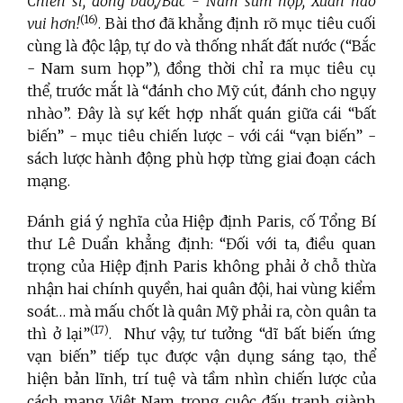
Chiến sĩ, đồng bào,/Bắc - Nam sum họp, Xuân nào
(16)
vui hơn!
.
Bài thơ đã khẳng định rõ mục tiêu cuối
cùng là độc lập, tự do và thống nhất đất nước (“Bắc
- Nam sum họp”), đồng thời chỉ ra mục tiêu cụ
thể, trước mắt là “đánh cho Mỹ cút, đánh cho ngụy
nhào”. Đây là sự kết hợp nhất quán giữa cái “bất
biến” - mục tiêu chiến lược - với cái “vạn biến” -
sách lược hành động phù hợp từng giai đoạn cách
mạng.
Đánh giá ý nghĩa của Hiệp định Paris, cố Tổng Bí
thư Lê Duẩn khẳng định: “Đối với ta, điều quan
trọng của Hiệp định Paris không phải ở chỗ thừa
nhận hai chính quyền, hai quân đội, hai vùng kiểm
soát… mà mấu chốt là quân Mỹ phải ra, còn quân ta
(17)
thì ở lại”
.
Như vậy, tư tưởng “dĩ bất biến ứng
vạn biến” tiếp tục được vận dụng sáng tạo, thể
hiện bản lĩnh, trí tuệ và tầm nhìn chiến lược của
cách mạng Việt Nam trong cuộc đấu tranh giành