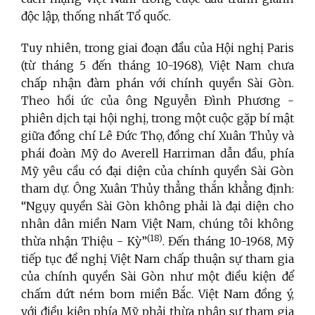
độc lập, thống nhất Tổ quốc.
Tuy nhiên, trong giai đoạn đầu của Hội nghị Paris
(từ tháng 5 đến tháng 10-1968), Việt Nam chưa
chấp nhận đàm phán với chính quyền Sài Gòn.
Theo hồi ức của ông Nguyễn Đình Phương -
phiên dịch tại hội nghị, trong một cuộc gặp bí mật
giữa đồng chí Lê Đức Thọ, đồng chí Xuân Thủy và
phái đoàn Mỹ do Averell Harriman dẫn đầu, phía
Mỹ yêu cầu có đại diện của chính quyền Sài Gòn
tham dự. Ông Xuân Thủy thẳng thắn khẳng định:
“Ngụy quyền Sài Gòn không phải là đại diện cho
nhân dân miền Nam Việt Nam, chúng tôi không
(18)
thừa nhận Thiệu - Kỳ”
. Đến tháng 10-1968, Mỹ
tiếp tục đề nghị Việt Nam chấp thuận sự tham gia
của chính quyền Sài Gòn như một điều kiện để
chấm dứt ném bom miền Bắc. Việt Nam đồng ý,
với điều kiện phía Mỹ phải thừa nhận sự tham gia