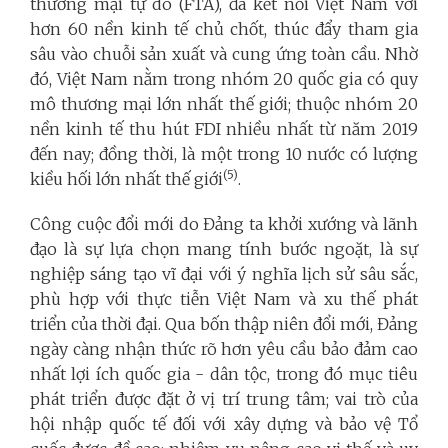
thương mại tự do (FTA), đã kết nối Việt Nam với
hơn 60 nền kinh tế chủ chốt, thúc đẩy tham gia
sâu vào chuỗi sản xuất và cung ứng toàn cầu. Nhờ
đó, Việt Nam nằm trong nhóm 20 quốc gia có quy
mô thương mại lớn nhất thế giới; thuộc nhóm 20
nền kinh tế thu hút FDI nhiều nhất từ năm 2019
đến nay; đồng thời, là một trong 10 nước có lượng
(5)
kiều hối lớn nhất thế giới
.
Công cuộc đổi mới do Đảng ta khởi xướng và lãnh
đạo là sự lựa chọn mang tính bước ngoặt, là sự
nghiệp sáng tạo vĩ đại với ý nghĩa lịch sử sâu sắc,
phù hợp với thực tiễn Việt Nam và xu thế phát
triển của thời đại. Qua bốn thập niên đổi mới, Đảng
ngày càng nhận thức rõ hơn yêu cầu bảo đảm cao
nhất lợi ích quốc gia - dân tộc, trong đó mục tiêu
phát triển được đặt ở vị trí trung tâm; vai trò của
hội nhập quốc tế đối với xây dựng và bảo vệ Tổ