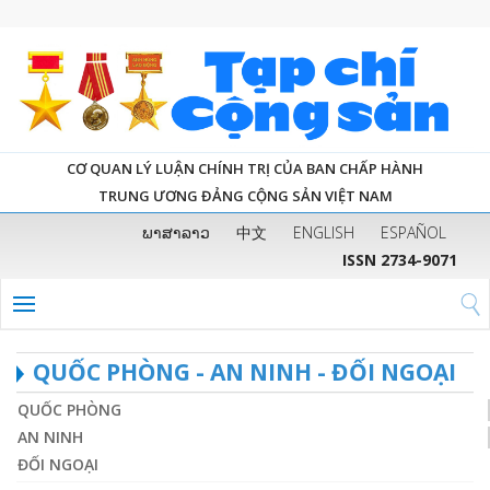
CƠ QUAN LÝ LUẬN CHÍNH TRỊ CỦA BAN CHẤP HÀNH
TRUNG ƯƠNG ĐẢNG CỘNG SẢN VIỆT NAM
ພາສາລາວ
中文
ENGLISH
ESPAÑOL
ISSN 2734-9071
QUỐC PHÒNG - AN NINH - ĐỐI NGOẠI
QUỐC PHÒNG
AN NINH
ĐỐI NGOẠI