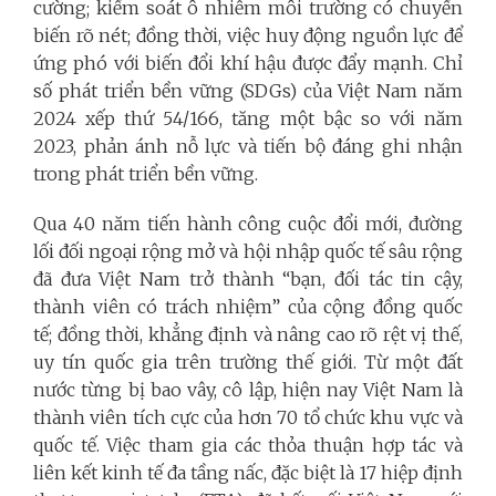
cường; kiểm soát ô nhiễm môi trường có chuyển
biến rõ nét; đồng thời, việc huy động nguồn lực để
ứng phó với biến đổi khí hậu được đẩy mạnh. Chỉ
số phát triển bền vững (SDGs) của Việt Nam năm
2024 xếp thứ 54/166, tăng một bậc so với năm
2023, phản ánh nỗ lực và tiến bộ đáng ghi nhận
trong phát triển bền vững.
Qua 40 năm tiến hành công cuộc đổi mới, đường
lối đối ngoại rộng mở và hội nhập quốc tế sâu rộng
đã đưa Việt Nam trở thành “bạn, đối tác tin cậy,
thành viên có trách nhiệm” của cộng đồng quốc
tế; đồng thời, khẳng định và nâng cao rõ rệt vị thế,
uy tín quốc gia trên trường thế giới. Từ một đất
nước từng bị bao vây, cô lập, hiện nay Việt Nam là
thành viên tích cực của hơn 70 tổ chức khu vực và
quốc tế. Việc tham gia các thỏa thuận hợp tác và
liên kết kinh tế đa tầng nấc, đặc biệt là 17 hiệp định