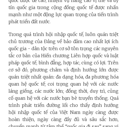
quốc được đề cao; nhiệm vụ nâng cao vị thế và uy
tín quốc gia trong cộng đồng quốc tế được nhấn
mạnh như một động lực quan trọng của tiến trình
phát triển đất nước.
Trong quá trình hội nhập quốc tế, luôn quán triệt
chủ trương của Đảng về bảo đảm cao nhất lợi ích
quốc gia - dân tộc trên cơ sở tôn trọng các nguyên
tắc cơ bản của Hiến chương Liên hợp quốc và luật
pháp quốc tế, bình đẳng, hợp tác, cùng có lợi. Trên
cơ sở đó, phương châm và định hướng lớn được
quán triệt nhất quán: đa dạng hóa, đa phương hóa
quan hệ quốc tế; coi trọng quan hệ với các nước
láng giềng, các nước lớn; đồng thời, duy trì, củng
cố quan hệ với các nước bạn bè truyền thống. Quá
trình phát triển đường lối cho thấy định hướng
hội nhập quốc tế của Việt Nam ngày càng được
hoàn thiện, ngày càng đầy đủ và sâu sắc hơn,
chuyển mạnh từ tâm thế “quốc gia đi sau” sang vị