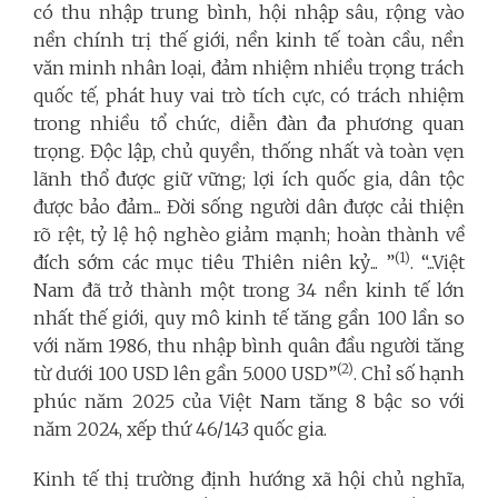
có thu nhập trung bình, hội nhập sâu, rộng vào
nền chính trị thế giới, nền kinh tế toàn cầu, nền
văn minh nhân loại, đảm nhiệm nhiều trọng trách
quốc tế, phát huy vai trò tích cực, có trách nhiệm
trong nhiều tổ chức, diễn đàn đa phương quan
trọng. Độc lập, chủ quyền, thống nhất và toàn vẹn
lãnh thổ được giữ vững; lợi ích quốc gia, dân tộc
được bảo đảm... Đời sống người dân được cải thiện
rõ rệt, tỷ lệ hộ nghèo giảm mạnh; hoàn thành về
(1)
đích sớm các mục tiêu Thiên niên kỷ... ”
. “...Việt
Nam đã trở thành một trong 34 nền kinh tế lớn
nhất thế giới, quy mô kinh tế tăng gần 100 lần so
với năm 1986, thu nhập bình quân đầu người tăng
(2)
từ dưới 100 USD lên gần 5.000 USD”
. Chỉ số hạnh
phúc năm 2025 của Việt Nam tăng 8 bậc so với
năm 2024, xếp thứ 46/143 quốc gia.
Kinh tế thị trường định hướng xã hội chủ nghĩa,