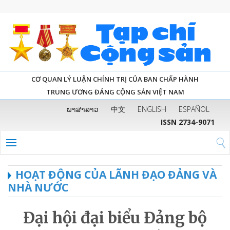
CƠ QUAN LÝ LUẬN CHÍNH TRỊ CỦA BAN CHẤP HÀNH
TRUNG ƯƠNG ĐẢNG CỘNG SẢN VIỆT NAM
ພາສາລາວ
中文
ENGLISH
ESPAÑOL
ISSN 2734-9071
HOẠT ĐỘNG CỦA LÃNH ĐẠO ĐẢNG VÀ
NHÀ NƯỚC
Đại hội đại biểu Đảng bộ