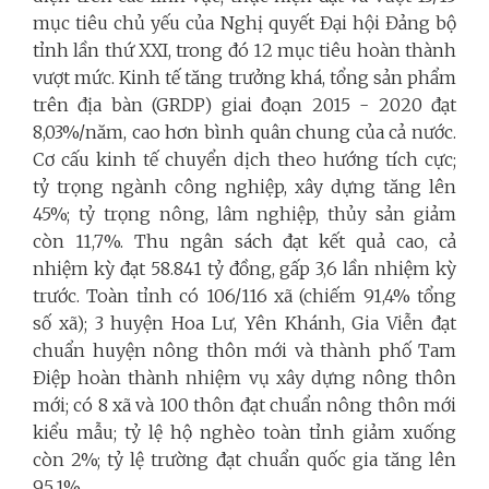
mục tiêu chủ yếu của Nghị quyết Đại hội Đảng bộ
tỉnh lần thứ XXI, trong đó 12 mục tiêu hoàn thành
vượt mức. Kinh tế tăng trưởng khá, tổng sản phẩm
trên địa bàn (GRDP) giai đoạn 2015 - 2020 đạt
8,03%/năm, cao hơn bình quân chung của cả nước.
Cơ cấu kinh tế chuyển dịch theo hướng tích cực;
tỷ trọng ngành công nghiệp, xây dựng tăng lên
45%; tỷ trọng nông, lâm nghiệp, thủy sản giảm
còn 11,7%. Thu ngân sách đạt kết quả cao, cả
nhiệm kỳ đạt 58.841 tỷ đồng, gấp 3,6 lần nhiệm kỳ
trước. Toàn tỉnh có 106/116 xã (chiếm 91,4% tổng
số xã); 3 huyện Hoa Lư, Yên Khánh, Gia Viễn đạt
chuẩn huyện nông thôn mới và thành phố Tam
Điệp hoàn thành nhiệm vụ xây dựng nông thôn
mới; có 8 xã và 100 thôn đạt chuẩn nông thôn mới
kiểu mẫu; tỷ lệ hộ nghèo toàn tỉnh giảm xuống
còn 2%; tỷ lệ trường đạt chuẩn quốc gia tăng lên
95,1%...