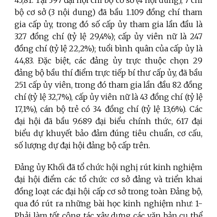
45,81. Tại 397 đại hội chi bộ cơ sở (4 nội dung), 7 chi
bộ cơ sở (3 nội dung) đã bầu 1.109 đồng chí tham
gia cấp ủy, trong đó số cấp ủy tham gia lần đầu là
327 đồng chí (tỷ lệ 29,4%); cấp ủy viên nữ là 247
đồng chí (tỷ lệ 22,2%); tuổi bình quân của cấp ủy là
44,83. Đặc biệt, các đảng ủy trực thuộc chọn 29
đảng bộ bầu thí điểm trực tiếp bí thư cấp ủy, đã bầu
251 cấp ủy viên, trong đó tham gia lần đầu 82 đồng
chí (tỷ lệ 32,7%), cấp ủy viên nữ là 43 đồng chí (tỷ lệ
17,1%), cán bộ trẻ có 34 đồng chí (tỷ lệ 13,6%). Các
đại hội đã bầu 9.689 đại biểu chính thức, 617 đại
biểu dự khuyết bảo đảm đúng tiêu chuẩn, cơ cấu,
số lượng dự đại hội đảng bộ cấp trên.
Đảng ủy Khối đã tổ chức hội nghị rút kinh nghiệm
đại hội điểm các tổ chức cơ sở đảng và triển khai
đồng loạt các đại hội cấp cơ sở trong toàn Đảng bộ,
qua đó rút ra những bài học kinh nghiệm như: 1-
Phải làm tốt công tác xây dựng các văn bản cụ thể