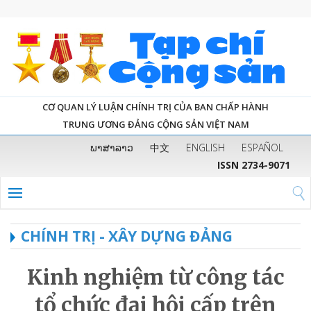
CƠ QUAN LÝ LUẬN CHÍNH TRỊ CỦA BAN CHẤP HÀNH
TRUNG ƯƠNG ĐẢNG CỘNG SẢN VIỆT NAM
ພາສາລາວ
中文
ENGLISH
ESPAÑOL
ISSN 2734-9071
CHÍNH TRỊ - XÂY DỰNG ĐẢNG
Kinh nghiệm từ công tác
tổ chức đại hội cấp trên