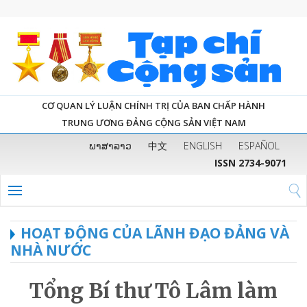
CƠ QUAN LÝ LUẬN CHÍNH TRỊ CỦA BAN CHẤP HÀNH
TRUNG ƯƠNG ĐẢNG CỘNG SẢN VIỆT NAM
ພາສາລາວ
中文
ENGLISH
ESPAÑOL
ISSN 2734-9071
HOẠT ĐỘNG CỦA LÃNH ĐẠO ĐẢNG VÀ
NHÀ NƯỚC
Tổng Bí thư Tô Lâm làm