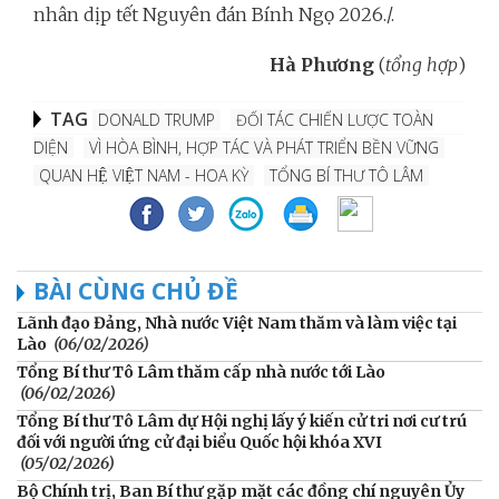
nhân dịp tết Nguyên đán Bính Ngọ 2026./.
Hà Phương
(
tổng hợp
)
TAG
DONALD TRUMP
ĐỐI TÁC CHIẾN LƯỢC TOÀN
DIỆN
VÌ HÒA BÌNH, HỢP TÁC VÀ PHÁT TRIỂN BỀN VỮNG
QUAN HỆ VIỆT NAM - HOA KỲ
TỔNG BÍ THƯ TÔ LÂM
BÀI CÙNG CHỦ ĐỀ
Lãnh đạo Đảng, Nhà nước Việt Nam thăm và làm việc tại
Lào
(06/02/2026)
Tổng Bí thư Tô Lâm thăm cấp nhà nước tới Lào
(06/02/2026)
Tổng Bí thư Tô Lâm dự Hội nghị lấy ý kiến cử tri nơi cư trú
đối với người ứng cử đại biểu Quốc hội khóa XVI
(05/02/2026)
Bộ Chính trị, Ban Bí thư gặp mặt các đồng chí nguyên Ủy