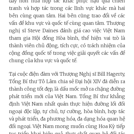
đẩy hơn nữa hợp tác khắc phục hậu quả chiến
tranh và hợp tác trong các lĩnh vực khác mà hai
bên cùng quan tâm. Ha
i bên cũng trao đổi về các
vấn đề khu vực và quốc tế cùng quan tâm. Thượng
nghị sĩ Steve Daines đánh giá cao việc Việt Nam
tham gia Hội đồng Hòa bình, thể hiện vai trò là
thành viên chủ động, tích cực, có trách nhiệm của
cộng đồng quốc tế trong việc giải quyết các vấn đề
chung của khu vực và quốc tế.
Tại cuộc điện đàm với Thượng Nghị sĩ Bill Hagerty,
Tổng Bí thư Tô Lâm chia sẻ Đại hội XIV đã diễn ra
thành công tốt đẹp, là dấu mốc mở ra chặng đường
phát triển mới của Việt Nam. Tổng Bí thư khẳng
định Việt Nam nhất quán thực hiện đường lối đối
ngoại độc lập, tự chủ, tự cường, hòa bình, hợp tác
và phát triển, đa phương hóa, đa dạng hóa quan hệ
đối ngoại. Việt Nam mong muốn cùng Hoa Kỳ tiếp
tục triển khai hiệu quả, thực chất quan hệ đối tác