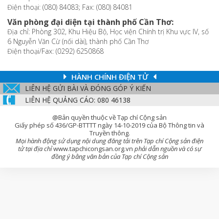
Điện thoại: (080) 84083; Fax: (080) 84081
Văn phòng đại diện tại thành phố Cần Thơ:
Địa chỉ: Phòng 302, Khu Hiệu Bộ, Học viện Chính trị Khu vực IV, số
6 Nguyễn Văn Cừ (nối dài), thành phố Cần Thơ
Điện thoại/Fax: (0292) 6250868
HÀNH CHÍNH ĐIỆN TỬ
LIÊN HỆ GỬI BÀI VÀ ĐÓNG GÓP Ý KIẾN
LIÊN HỆ QUẢNG CÁO: 080 46138
@Bản quyền thuộc về Tạp chí Cộng sản
Giấy phép số 436/GP-BTTTT ngày 14-10-2019 của Bộ Thông tin và
Truyền thông.
Mọi hành động sử dụng nội dung đăng tải trên Tạp chí Cộng sản điện
tử tại địa chỉ
www.tapchicongsan.org.vn
phải dẫn nguồn và có sự
đồng ý bằng văn bản của Tạp chí Cộng sản