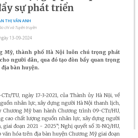
ẩy sự phát triển
ẦN THỊ VÂN ANH
áo chí và Tuyên truyền
 ngày 13-09-2024
 Mỹ, thành phố Hà Nội luôn chú trọng phát
 cho người dân, qua đó tạo đòn bẩy quan trọng
n địa bàn huyện.
CTr/TU, ngày 17-3-2021, của Thành ủy Hà Nội, về
nguồn nhân lực, xây dựng người Hà Nội thanh lịch,
ủy Chương Mỹ ban hành Chương trình 09-CTr/HU,
âng cao chất lượng nguồn nhân lực, xây dựng người
 giai đoạn 2021 - 2025”; Nghị quyết số 31-NQ/HU,
ệp văn hóa trên địa bàn huyện Chương Mỹ giai đoạn