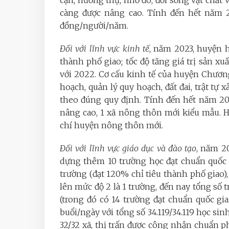
cận, hưởng thụ, nhờ đó, đời sống vật chấ
càng được nâng cao. Tính đến hết năm
đồng/người/năm.
Đối với lĩnh vực kinh tế
, năm 2023, huyện 
thành phố giao; tốc độ tăng giá trị sản xuấ
với 2022. Cơ cấu kinh tế của huyện Chươ
hoạch, quản lý quy hoạch, đất đai, trật tự
theo đúng quy định. Tính đến hết năm 20
nâng cao, 1 xã nông thôn mới kiểu mẫu. Hu
chí huyện nông thôn mới.
Đối với lĩnh vực giáo dục và đào tạo
, năm 2
dựng thêm 10 trường học đạt chuẩn quốc 
trường (đạt 120% chỉ tiêu thành phố giao)
lên mức độ 2 là 1 trường, đến nay tổng số 
(trong đó có 14 trường đạt chuẩn quốc gia
buổi/ngày với tổng số 34.119/34.119 học sin
32/32 xã, thị trấn được công nhận chuẩn p