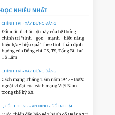
ĐỌC NHIỀU NHẤT
CHÍNH TRỊ - XÂY DỰNG ĐẢNG
Đổi mới tổ chức bộ máy của hệ thống
chính trị “tinh - gọn - mạnh - hiệu năng -
hiệu lực - hiệu quả” theo tinh thần định
hướng của Đồng chí GS, TS, Tổng Bí thư
Tô Lâm
CHÍNH TRỊ - XÂY DỰNG ĐẢNG
Cách mạng Tháng Tám năm 1945 - Bước
ngoặt vĩ đại của cách mạng Việt Nam
trong thế kỷ XX
QUỐC PHÒNG - AN NINH - ĐỐI NGOẠI
Cuộc chiến đấu bảo vệ Thành cổ Quảng Trị