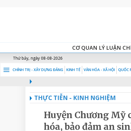
CƠ QUAN LÝ LUẬN CH
Thứ bảy, ngày 08-08-2026
CHÍNH TRỊ - XÂY DỰNG ĐẢNG
KINH TẾ
VĂN HÓA - XÃ HỘI
QUỐC P
THỰC TIỄN - KINH NGHIỆM
Huyện Chương Mỹ ch
hóa, bảo đảm an sin