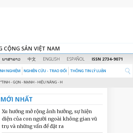
G CỘNG SẢN VIỆT NAM
ພາສາລາວ
中文
ENGLISH
ESPAÑOL
ISSN 2734-9071
KINH NGHIỆM
NGHIÊN CỨU - TRAO ĐỔI
THÔNG TIN LÝ LUẬN
 - GỌN - MẠNH - HIỆU NĂNG - HIỆU LỰC - HIỆU QUẢ” THEO TINH THẦN ĐỊNH
MỚI NHẤT
Xu hướng mở rộng ảnh hưởng, sự hiện
diện của con người ngoài không gian vũ
trụ và những vấn đề đặt ra