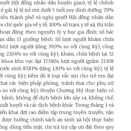
quyết Hội đồng nhân dân huyện giao); tỷ lệ chênh
 trẻ gái; tỷ lệ trẻ em dưới 5 tuổi suy dinh dưỡng 7,9%
ỉ tiêu thành phố và nghị quyết Hội đồng nhân dân
êu chí quốc gia về y tế; 100% số trạm y tế xã, thị trấn
 hoạt động theo nguyên lý y học gia đình; số bác
/vạn dân 13 giường bệnh. Số lượt người khám chữa
02 lượt người (tăng 39,9% so với cùng kỳ); công
ng 23,04% so với cùng kỳ); khám, chữa bệnh tại 32
 khoa khu vực đạt 173.804 lượt người (giảm 23.308
trước sinh 87,81% (tăng 1,81% so với cùng kỳ); tỷ lệ
i cùng kỳ); tiêm đủ 8 loại vắc xin cho trẻ em đạt
 khai các biện pháp phòng, tránh thai cho phụ nữ
,8% so với cùng kỳ). Huyện Chương Mỹ thực hiện có
 bệnh, không để dịch bệnh lớn xảy ra; khống chế,
xuất huyết và các dịch bệnh khác. Trong tháng 1 và
iển khai đợt cao điểm tập trung tuyên truyền, vận
 được hưởng chính sách an sinh xã hội thực hiện
ông dùng tiền mặt; chi trả trợ cấp ưu đãi theo quy