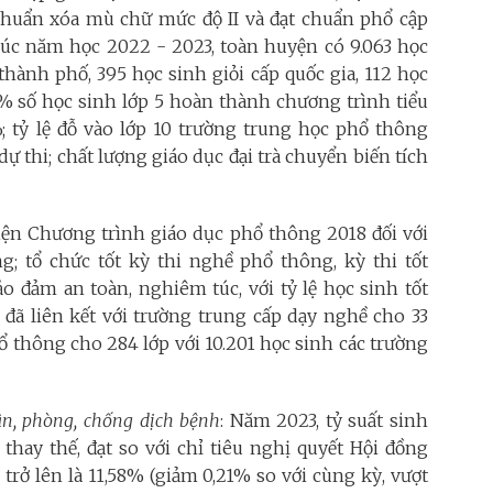
t chuẩn xóa mù chữ mức độ II và đạt chuẩn phổ cập
thúc năm học 2022 - 2023, toàn huyện có 9.063 học
 thành phố, 395 học sinh giỏi cấp quốc gia, 112 học
00% số học sinh lớp 5 hoàn thành chương trình tiểu
%; tỷ lệ đỗ vào lớp 10 trường trung học phổ thông
dự thi; chất lượng giáo dục đại trà chuyển biến tích
n Chương trình giáo dục phổ thông 2018 đối với
g; tổ chức tốt kỳ thi nghề phổ thông, kỳ thi tốt
 đảm an toàn, nghiêm túc, với tỷ lệ học sinh tốt
đã liên kết với trường trung cấp dạy nghề cho 33
hổ thông cho 284 lớp với 10.201 học sinh các trường
ân, phòng, chống dịch bệnh
: Năm 2023, tỷ suất sinh
hay thế, đạt so với chỉ tiêu nghị quyết Hội đồng
 trở lên là 11,58% (giảm 0,21% so với cùng kỳ, vượt