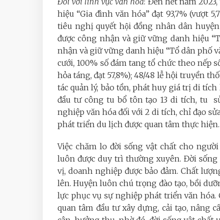
Đối với lĩnh vực văn hóa
: Đến hết năm 2023
hiệu “Gia đình văn hóa” đạt 93,7% (vượt 5,
tiêu nghị quyết hội đồng nhân dân huyện 
được công nhận và giữ vững danh hiệu “Th
nhận và giữ vững danh hiệu “Tổ dân phố văn 
cưới, 100% số đám tang tổ chức theo nếp 
hỏa táng, đạt 57,8%); 48/48 lễ hội truyền t
tác quản lý, bảo tồn, phát huy giá trị di tíc
đầu tư công tu bổ tôn tạo 13 di tích, tu
nghiệp văn hóa đối với 2 di tích, chỉ đạo sử
phát triển du lịch được quan tâm thực hiện.
Việc chăm lo đời sống vật chất cho ngườ
luôn được duy trì thường xuyên. Đời sống
vị, doanh nghiệp được bảo đảm. Chất lượn
lên. Huyện luôn chú trọng đào tạo, bồi dư
lực phục vụ sự nghiệp phát triển văn hóa. 
quan tâm đầu tư xây dựng, cải tạo, nâng cấ