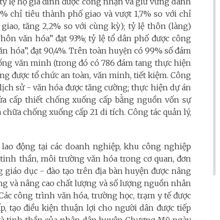
, tỷ lệ hộ gia đình được công nhận và giữ vững danh
7% chỉ tiêu thành phố giao và vượt 1,7% so với chỉ
giao, tăng 2,2% so với cùng kỳ); tỷ lệ thôn (làng)
ôn văn hóa” đạt 93%; tỷ lệ tổ dân phố được công
hóa”, đạt 90,4%. Trên toàn huyện có 99% số đám
sống văn minh (trong đó có 786 đám tang thực hiện
hống được tổ chức an toàn, văn minh, tiết kiệm. Công
h lịch sử - văn hóa được tăng cường; thực hiện dự án
 sửa cấp thiết chống xuống cấp bằng nguồn vốn sự
a chữa chống xuống cấp 21 di tích. Công tác quản lý,
i lao động tại các doanh nghiệp, khu công nghiệp
 tinh thần, môi trường văn hóa trong cơ quan, đơn
g giáo dục - đào tạo trên địa bàn huyện được nâng
ỡng và nâng cao chất lượng và số lượng nguồn nhân
Các công trình văn hóa, trường học, trạm y tế được
p, tạo điều kiện thuận lợi cho người dân được tiếp