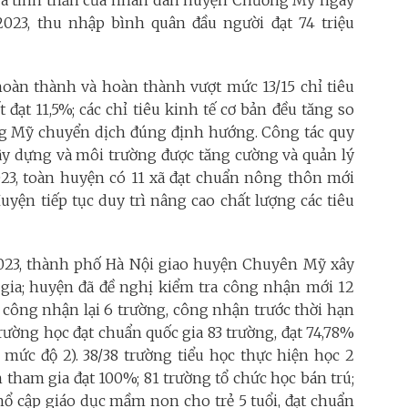
t và tinh thần của nhân dân huyện Chương Mỹ ngày
 2023, thu nhập bình quân đầu người đạt 74 triệu
hoàn thành và hoàn thành vượt mức 13/15 chỉ tiêu
t đạt 11,5%; các chỉ tiêu kinh tế cơ bản đều tăng so
ng Mỹ chuyển dịch đúng định hướng. Công tác quy
 xây dựng và môi trường được tăng cường và quản lý
23, toàn huyện có 11 xã đạt chuẩn nông thôn mới
yện tiếp tục duy trì nâng cao chất lượng các tiêu
023, thành phố Hà Nội giao huyện Chuyên Mỹ xây
gia; huyện đã đề nghị kiểm tra công nhận mới 12
, công nhận lại 6 trường, công nhận trước thời hạn
trường học đạt chuẩn quốc gia 83 trường, đạt 74,78%
 mức độ 2). 38/38 trường tiểu học thực hiện học 2
h tham gia đạt 100%; 81 trường tổ chức học bán trú;
hổ cập giáo dục mầm non cho trẻ 5 tuổi, đạt chuẩn