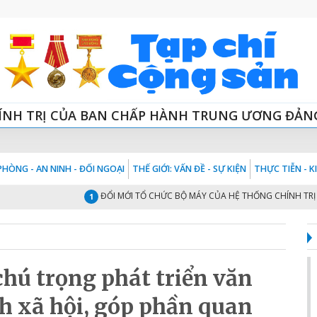
ÍNH TRỊ CỦA BAN CHẤP HÀNH TRUNG ƯƠNG ĐẢN
HÒNG - AN NINH - ĐỐI NGOẠI
THẾ GIỚI: VẤN ĐỀ - SỰ KIỆN
THỰC TIỄN - 
ĐỔI MỚI TỔ CHỨC BỘ MÁY CỦA HỆ THỐNG CHÍNH TRỊ “TINH
1
ú trọng phát triển văn
h xã hội, góp phần quan