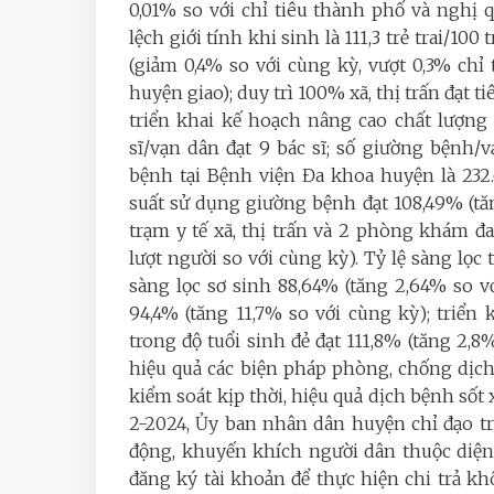
0,01% so với chỉ tiêu thành phố và nghị 
lệch giới tính khi sinh là 111,3 trẻ trai/100
(giảm 0,4% so với cùng kỳ, vượt 0,3% ch
huyện giao); duy trì 100% xã, thị trấn đạt ti
triển khai kế hoạch nâng cao chất lượng
sĩ/vạn dân đạt 9 bác sĩ; số giường bệnh
bệnh tại Bệnh viện Đa khoa huyện là 232.6
suất sử dụng giường bệnh đạt 108,49% (tă
trạm y tế xã, thị trấn và 2 phòng khám đa
lượt người so với cùng kỳ). Tỷ lệ sàng lọc 
sàng lọc sơ sinh 88,64% (tăng 2,64% so vớ
94,4% (tăng 11,7% so với cùng kỳ); triển
trong độ tuổi sinh đẻ đạt 111,8% (tăng 2
hiệu quả các biện pháp phòng, chống dịch
kiểm soát kịp thời, hiệu quả dịch bệnh sốt 
2-2024, Ủy ban nhân dân huyện chỉ đạo tr
động, khuyến khích người dân thuộc diện
đăng ký tài khoản để thực hiện chi trả kh