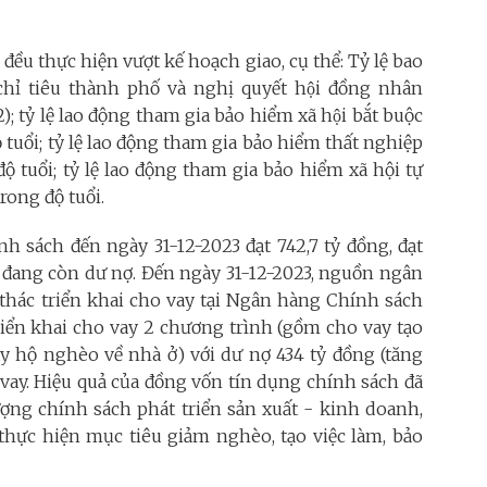
êu đều thực hiện vượt kế hoạch giao, cụ thể: Tỷ lệ bao
chỉ tiêu thành phố và nghị quyết hội đồng nhân
 tỷ lệ lao động tham gia bảo hiểm xã hội bắt buộc
ộ tuổi; tỷ lệ lao động tham gia bảo hiểm thất nghiệp
độ tuổi; tỷ lệ lao động tham gia bảo hiểm xã hội tự
rong độ tuổi.
h sách đến ngày 31-12-2023 đạt 742,7 tỷ đồng, đạt
h đang còn dư nợ. Đến ngày 31-12-2023, nguồn ngân
thác triển khai cho vay tại Ngân hàng Chính sách
riển khai cho vay 2 chương trình (gồm cho vay tạo
ay hộ nghèo về nhà ở) với dư nợ 434 tỷ đồng (tăng
ộ vay. Hiệu quả của đồng vốn tín dụng chính sách đã
ượng chính sách phát triển sản xuất - kinh doanh,
 thực hiện mục tiêu giảm nghèo, tạo việc làm, bảo