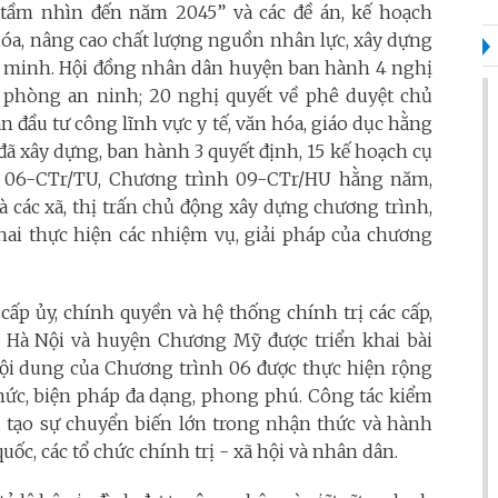
tầm nhìn đến năm 2045” và các đề án, kế hoạch
hóa, nâng cao chất lượng nguồn nhân lực, xây dựng
n minh. Hội đồng nhân dân huyện ban hành 4 nghị
ốc phòng an ninh; 20 nghị quyết về phê duyệt chủ
n đầu tư công lĩnh vực y tế, văn hóa, giáo dục hằng
ã xây dựng, ban hành 3 quyết định, 15 kế hoạch cụ
nh 06-CTr/TU, Chương trình 09-CTr/HU hằng năm,
à các xã, thị trấn chủ động xây dựng chương trình,
khai thực hiện các nhiệm vụ, giải pháp của chương
 cấp ủy, chính quyền và hệ thống chính trị các cấp,
 Hà Nội và huyện Chương Mỹ được triển khai bài
nội dung của Chương trình 06 được thực hiện rộng
thức, biện pháp đa dạng, phong phú. Công tác kiểm
ng, tạo sự chuyển biến lớn trong nhận thức và hành
uốc, các tổ chức chính trị - xã hội và nhân dân.