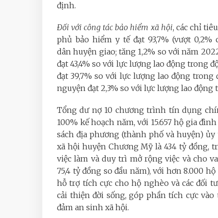
định.
Đối với công tác bảo hiểm xã hội
, các chỉ ti
phủ bảo hiểm y tế đạt 93,7% (vượt 0,2% 
dân huyện giao; tăng 1,2% so với năm 2022);
đạt 43,4% so với lực lượng lao động trong đ
đạt 39,7% so với lực lượng lao động trong 
nguyện đạt 2,3% so với lực lượng lao động t
Tổng dư nợ 10 chương trình tín dụng chín
100% kế hoạch năm, với 15.657 hộ gia đìn
sách địa phương (thành phố và huyện) ủy 
xã hội huyện Chương Mỹ là 434 tỷ đồng, t
việc làm và duy trì mở rộng việc và cho v
75,4 tỷ đồng so đầu năm), với hơn 8.000 h
hỗ trợ tích cực cho hộ nghèo và các đối t
cải thiện đời sống, góp phần tích cực vào
đảm an sinh xã hội.