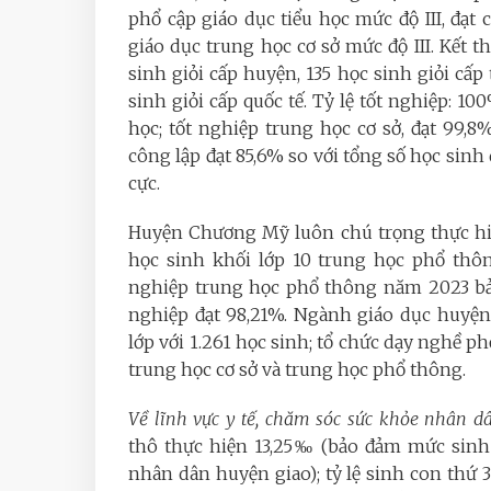
phổ cập giáo dục tiểu học mức độ III, đạ
giáo dục trung học cơ sở mức độ III. Kết 
sinh giỏi cấp huyện, 135 học sinh giỏi cấp
sinh giỏi cấp quốc tế. Tỷ lệ tốt nghiệp: 1
học; tốt nghiệp trung học cơ sở, đạt 99,8
công lập đạt 85,6% so với tổng số học sinh 
cực.
Huyện Chương Mỹ luôn chú trọng thực hiệ
học sinh khối lớp 10 trung học phổ thôn
nghiệp trung học phổ thông năm 2023 bảo
nghiệp đạt 98,21%. Ngành giáo dục huyện 
lớp với 1.261 học sinh; tổ chức dạy nghề p
trung học cơ sở và trung học phổ thông.
Về lĩnh vực y tế, chăm sóc sức khỏe nhân d
thô thực hiện 13,25‰ (bảo đảm mức sinh t
nhân dân huyện giao); tỷ lệ sinh con thứ 3