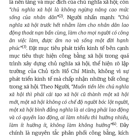
là nền tảng và mục đích của chủ nghĩa xã hội; còn
“chủ nghĩa xã hội là không ngừng nâng cao mức
(2)
sống của nhân dân”
.
Người nhấn mạnh:
“Chủ
nghĩa xã hội trước hết nhằm làm cho nhân dân lao
động thoát nạn bần cùng, làm cho mọi người có công
ăn việc làm, được ấm no và sống một đời hạnh
(3)
phúc”
.
Đặt mục tiêu phát triển kinh tế bên cạnh
mục tiêu thực hiện công bằng xã hội trong quá
trình xây dựng chủ nghĩa xã hội, thể hiện rõ lập
trường của Chủ tịch Hồ Chí Minh, không vì sự
phát triển kinh tế mà chấp nhận những bất công
trong xã hội. Theo Người,
“Muốn tiến lên chủ nghĩa
xã hội thì phải cải tạo xã hội cũ thành một xã hội
mới, một xã hội không có chế độ người bóc lột người,
một xã hội bình đẳng nghĩa là ai cũng phải lao động
và có quyền lao động, ai làm nhiều thì hưởng nhiều,
(4)
làm ít hưởng ít, không làm không hưởng”
.
Đây
chính là nguyên tắc phân phối công bằng,
kích