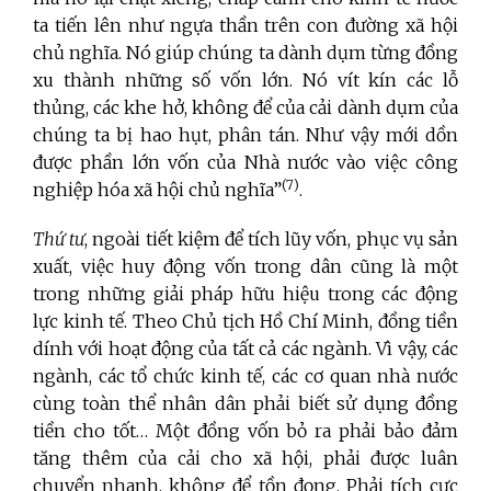
ta tiến lên như ngựa thần trên con đường xã hội
chủ nghĩa. Nó giúp chúng ta dành dụm từng đồng
xu thành những số vốn lớn. Nó vít kín các lỗ
thủng, các khe hở, không để của cải dành dụm của
chúng ta bị hao hụt, phân tán. Như vậy mới dồn
được phần lớn vốn của Nhà nước vào việc công
(7)
nghiệp hóa xã hội chủ nghĩa”
.
Thứ tư
, ngoài tiết kiệm để tích lũy vốn, phục vụ sản
xuất, việc huy động vốn trong dân cũng là một
trong những giải pháp hữu hiệu trong các động
lực kinh tế. Theo Chủ tịch Hồ Chí Minh, đồng tiền
dính với hoạt động của tất cả các ngành. Vì vậy, các
ngành, các tổ chức kinh tế, các cơ quan nhà nước
cùng toàn thể nhân dân phải biết sử dụng đồng
tiền cho tốt… Một đồng vốn bỏ ra phải bảo đảm
tăng thêm của cải cho xã hội, phải được luân
chuyển nhanh, không để tồn đọng. Phải tích cực