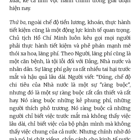
xuất, kể cả lĩnh vực hành chính trong giai đoạn
hiện nay.
Thứ ba
, ngoài chế độ tiền lương, khoán, thực hành
tiết kiệm cũng là một động lực kinh tế quan trọng.
Chủ tịch Hồ Chí Minh luôn kêu gọi mọi người
phải thực hành tiết kiệm và phê phán mạnh mẽ
thói xa hoa, lãng phí. Theo Người, lãng phí cũng là
một căn bệnh, là tội lỗi đối với Đảng, Nhà nước và
nhân dân. Sự lãng phí gây ra rất nhiều tai hại trước
mắt và hậu quả lâu dài. Người viết: “Đúng, chế độ
chi tiêu của Nhà nước là một sự "ràng buộc",
nhưng đó là một sự ràng buộc rất cần thiết và rất
hay. Nó ràng buộc những kẻ phung phí, những
người thích phô trương. Nó ràng buộc cả những
người chỉ biết việc trước mắt mà không thấy việc
lâu dài, chỉ biết việc của bộ phận mình mà không
thấy việc chung của cả nước. Nhưng chính nhờ đó
mà nó lại chặt xiềng, chắp cánh cho kinh tế nước