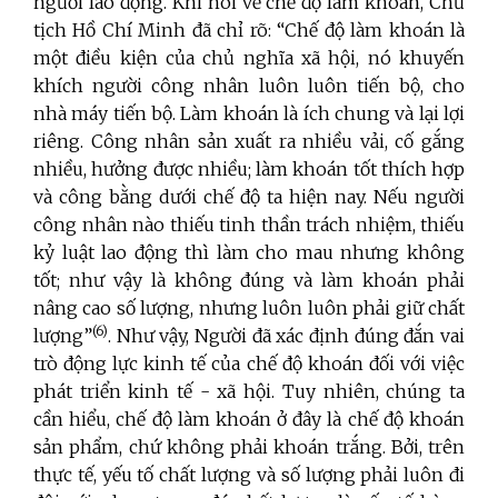
người lao động. Khi nói về chế độ làm khoán, Chủ
tịch Hồ Chí Minh đã chỉ rõ: “Chế độ làm khoán là
một điều kiện của chủ nghĩa xã hội, nó khuyến
khích người công nhân luôn luôn tiến bộ, cho
nhà máy tiến bộ. Làm khoán là ích chung và lại lợi
riêng. Công nhân sản xuất ra nhiều vải, cố gắng
nhiều, hưởng được nhiều; làm khoán tốt thích hợp
và công bằng dưới chế độ ta hiện nay. Nếu người
công nhân nào thiếu tinh thần trách nhiệm, thiếu
kỷ luật lao động thì làm cho mau nhưng không
tốt; như vậy là không đúng và làm khoán phải
nâng cao số lượng, nhưng luôn luôn phải giữ chất
(6)
lượng”
. Như vậy, Người đã xác định đúng đắn vai
trò động lực kinh tế của chế độ khoán đối với việc
phát triển kinh tế - xã hội. Tuy nhiên, chúng ta
cần hiểu, chế độ làm khoán ở đây là chế độ khoán
sản phẩm, chứ không phải khoán trắng. Bởi, trên
thực tế, yếu tố chất lượng và số lượng phải luôn đi