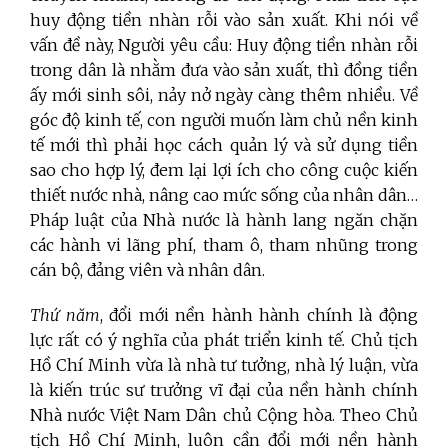
huy động tiền nhàn rỗi vào sản xuất. Khi nói về
vấn đề này, Người yêu cầu: Huy động tiền nhàn rỗi
trong dân là nhằm đưa vào sản xuất, thì đồng tiền
ấy mới sinh sôi, nảy nở ngày càng thêm nhiều. Về
góc độ kinh tế, con người muốn làm chủ nền kinh
tế mới thì phải học cách quản lý và sử dụng tiền
sao cho hợp lý, đem lại lợi ích cho công cuộc kiến
thiết nước nhà, nâng cao mức sống của nhân dân…
Pháp luật của Nhà nước là hành lang ngăn chặn
các hành vi lãng phí, tham ô, tham nhũng trong
cán bộ, đảng viên và nhân dân.
Thứ năm
, đổi mới nền hành hành chính là động
lực rất có ý nghĩa của phát triển kinh tế
.
Chủ tịch
Hồ Chí Minh
vừa
là nhà tư tưởng, nhà lý luận
,
vừa
là
kiến trúc sư
trưởng vĩ đại
của nền hành chính
Nhà nước Việt Nam Dân chủ Cộng hòa. T
heo Chủ
tịch Hồ Chí Minh, luôn
cần đổi mới nền hành