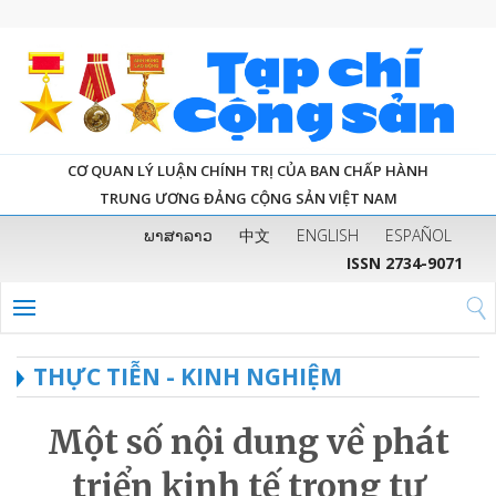
CƠ QUAN LÝ LUẬN CHÍNH TRỊ CỦA BAN CHẤP HÀNH
TRUNG ƯƠNG ĐẢNG CỘNG SẢN VIỆT NAM
ພາສາລາວ
中文
ENGLISH
ESPAÑOL
ISSN 2734-9071
THỰC TIỄN - KINH NGHIỆM
Một số nội dung về phát
triển kinh tế trong tư