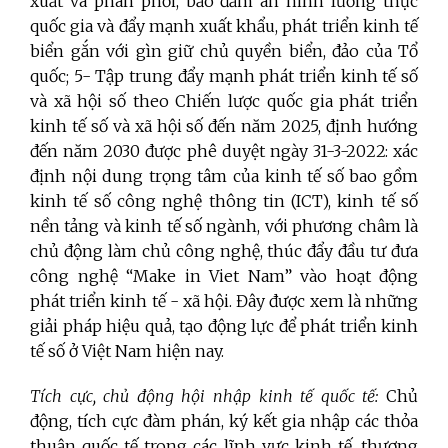
xuất và phân phối, bảo đảm an ninh lương thực
quốc gia và đẩy mạnh xuất khẩu, phát triển kinh tế
biển gắn với gìn giữ chủ quyền biển, đảo của Tổ
quốc; 5- Tập trung đẩy mạnh phát triển kinh tế số
và xã hội số theo Chiến lược quốc gia phát triển
kinh tế số và xã hội số đến năm 2025, định hướng
đến năm 2030 được phê duyệt ngày 31-3-2022: xác
định nội dung trọng tâm của kinh tế số bao gồm
kinh tế số công nghệ thông tin (ICT), kinh tế số
nền tảng và kinh tế số ngành, với phương châm là
chủ động làm chủ công nghệ, thúc đẩy đầu tư đưa
công nghệ “Make in Viet Nam” vào hoạt động
phát triển kinh tế - xã hội. Đây được xem là những
giải pháp hiệu quả, tạo động lực để phát triển kinh
tế số ở Việt Nam hiện nay.
Tích cực, chủ động hội nhập kinh tế quốc tế:
Chủ
động, tích cực đàm phán, ký kết gia nhập các thỏa
thuận quốc tế trong các lĩnh vực kinh tế, thương