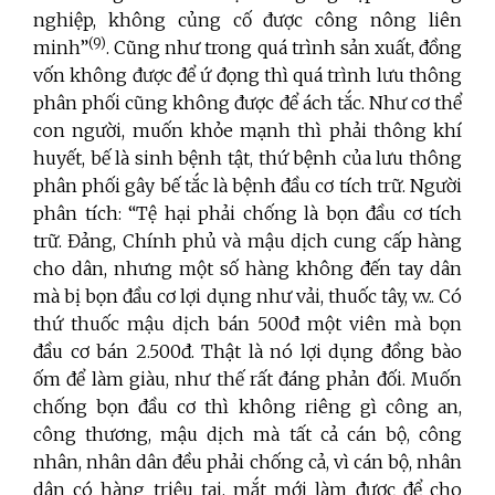
nghiệp, không củng cố được công nông liên
(9)
minh”
. Cũng như trong quá trình sản xuất, đồng
vốn không được để ứ đọng thì quá trình lưu thông
phân phối cũng không được để ách tắc. Như cơ thể
con người, muốn khỏe mạnh thì phải thông khí
huyết, bế là sinh bệnh tật, thứ bệnh của lưu thông
phân phối gây bế tắc là bệnh đầu cơ tích trữ. Người
phân tích: “Tệ hại phải chống là bọn đầu cơ tích
trữ. Đảng, Chính phủ và mậu dịch cung cấp hàng
cho dân, nhưng một số hàng không đến tay dân
mà bị bọn đầu cơ lợi dụng như vải, thuốc tây, v.v.. Có
thứ thuốc mậu dịch bán 500đ một viên mà bọn
đầu cơ bán 2.500đ. Thật là nó lợi dụng đồng bào
ốm để làm giàu, như thế rất đáng phản đối. Muốn
chống bọn đầu cơ thì không riêng gì công an,
công thương, mậu dịch mà tất cả cán bộ, công
nhân, nhân dân đều phải chống cả, vì cán bộ, nhân
dân có hàng triệu tai, mắt mới làm được để cho