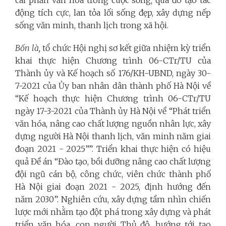
cái phản văn hóa trong cuộc sống; qua đó tạo tác
động tích cực, lan tỏa lối sống đẹp, xây dựng nếp
sống văn minh, thanh lịch trong xã hội.
Bốn là,
tổ chức Hội nghị sơ kết giữa nhiệm kỳ triển
khai thực hiện Chương trình 06-CTr/TU của
Thành ủy và Kế hoạch số 176/KH-UBND, ngày 30-
7-2021 của Ủy ban nhân dân thành phố Hà Nội về
“Kế hoạch thực hiện Chương trình 06-CTr/TU
ngày 17-3-2021 của Thành ủy Hà Nội về “Phát triển
văn hóa, nâng cao chất lượng nguồn nhân lực, xây
dựng người Hà Nội thanh lịch, văn minh năm giai
đoạn 2021 - 2025””. Triển khai thực hiện có hiệu
quả Đề án “Đào tạo, bồi dưỡng nâng cao chất lượng
đội ngũ cán bộ, công chức, viên chức thành phố
Hà Nội giai đoạn 2021 - 2025, định hướng đến
năm 2030”. Nghiên cứu, xây dựng tầm nhìn chiến
lược mới nhằm tạo đột phá trong xây dựng và phát
triển văn hóa, con người Thủ đô, hướng tới tạo