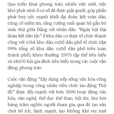
Qua triển khai phong trào, nhiều việc mới, việc
khó phát sinh ở cơ sở đã được giải quyết, góp phần
phát huy sức mạnh khối đại đoàn kết toàn dân,
củng cố niềm tin, tăng cường mối quan hệ gắn bó
máu thịt giữa Đảng với nhân dân. “Ngày hội Đại
đoàn kết dân tộc” ở khu dân cư được tổ chức thành
công với 4.748 khu dân cư/tổ dân phố tổ chức (đạt
99% tổng số khu dân cư/tổ dân phố trên toàn
thành phố), khen thưởng 13.975 tập thể tiêu biểu
và 48.670 hội gia đình tiêu biểu trong các cuộc vận
động, phong trào.
Cuộc vận động “Xây dựng nếp sống văn hóa công
nghiệp trong công nhân viên chức lao động Thủ
đô” được đẩy mạnh với hơn 3.000 hoạt động văn
hóa, văn nghệ, thể dục thể thao, hội thi, thu hút
hàng trăm nghìn người tham gia; qua đó tạo sân
chơi bổ ích, lành mạnh, tạo không khí vui tươi