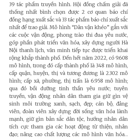
39 tác phẩm truyền hình. Hội đồng chấm giải đã
thống nhất bình chọn được 2 cơ quan báo chí
đồng hạng xuất sắc và 33 tác phẩm báo chí xuất sắc
nhất để trao giải. Mô hình “Dân vận khéo” gắn với
các cuộc vận động, phong trào thi đua yêu nước,
góp phần phát triển văn hóa, xây dựng người Hà
Nội thanh lịch, văn minh tiếp tục được triển khai
rộng khắp thành phố. Đến hết năm 2022, có 9.608
mô hình, trong đó cấp thành phố là 348 mô hình,
cấp quận, huyện, thị và tương đương là 2.302 mô
hình; cấp xã, phường, thị trấn là 6.958 mô hình;
qua đó bồi dưỡng tinh thần yêu nước; tuyên
truyền, vận động nhân dân tham gia giữ gìn vệ
sinh môi trường xanh, sạch, đẹp; cán bộ, đảng
viên, đoàn viên xây dựng đời sống văn hóa lành
mạnh, giữ gìn bản sắc dân tộc, hướng nhân dân
tích cực tham gia các hoạt động từ thiện, nhân
đạo; nâng cao chất lượng các mô hình văn hóa…