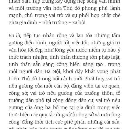
nhân dân. Tập trung xây dựng nếp sống văn minh
và môi trường văn hóa Thủ đô phong phú, lành
mạnh; chú trọng vai trò và sự phối hợp chặt chẽ
giữa gia đình - nhà trường - xã hội.
Ba là,
tiếp tục nhân rộng và lan tỏa những tấm
gương điển hình, người tốt, việc tốt, những giá trị
văn hóa tốt đẹp, như lòng yêu nước, niềm tự hào, ý
thức trách nhiệm, tinh thần thượng tôn pháp luật,
tinh thần sẵn sàng cống hiến, sáng tạo… trong
mỗi người dân Hà Nội, khơi dậy khát vọng phát
triển Thủ đô trong bối cảnh mới. Phát huy vai trò
nêu gương của mỗi cán bộ, đảng viên tại cơ quan,
công sở; vai trò nêu gương của trưởng thôn, tổ
trưởng dân phố tại cộng đồng dân cư; vai trò nêu
gương của ông bà, bố mẹ tại gia đình trong việc
thực hiện các quy tắc ứng xử ở công sở và nơi công
cộng, đồng thời tích cực phê phán những cái xấu,