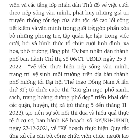
viên và các tầng lớp nhân dân Thủ đô về việc cưới
theo nếp sống văn minh, phát huy những giá trị
truyền thống tốt đẹp của dân tộc, đề cao lối sống
tiết kiệm và văn minh trong giới trẻ; góp phần xóa
bỏ những phong tục, tập quán lạc hậu trong việc
cưới, hỏi và hình thức tổ chức cưới linh đình, xa
hoa, phô trương, lãng phí. Ủy ban nhân dân thành
phố ban hành Chỉ thị số 06/CT-UBND, ngày 25-3-
2022, “Về việc thực hiện nếp sống văn minh,
trang trí, vệ sinh môi trường trên địa bàn thành
phố hướng tới Đại hội Thể thao Đông Nam Á lần
thứ 31”; tổ chức cuộc thi “Giữ gìn ngõ phố xanh,
sạch, trang hoàng đường phố đẹp” triển khai đến
các quận, huyện, thị xã (từ tháng 5 đến tháng 11-
2022), tạo nên sự sôi nổi thi đua và hiệu quả thực
tế ở cơ sở; ban hành Kế hoạch số 305/KH-UBND,
ngày 27-12-2021, về “Kế hoạch thực hiện Quy tắc
ứng xử của cán bộ, công chức, viên chức, người lao