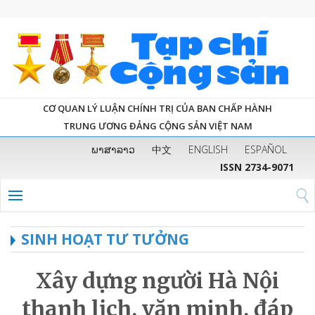
CƠ QUAN LÝ LUẬN CHÍNH TRỊ CỦA BAN CHẤP HÀNH
TRUNG ƯƠNG ĐẢNG CỘNG SẢN VIỆT NAM
ພາສາລາວ
中文
ENGLISH
ESPAÑOL
ISSN 2734-9071
SINH HOẠT TƯ TƯỞNG
Xây dựng người Hà Nội
thanh lịch, văn minh, đáp