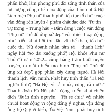
phấn khởi, làm phong phú đời sống tinh thần của
lực lượng công nhân lao động của thành phố. Hội
Liên hiệp Phụ nữ thành phố tiếp tục tổ chức cuộc
vận động rèn luyện 4 phẩm chất đạo đức “Tự tin -
Tự trọng - Trung hậu - Đảm đang”, cuộc vận động
“Phụ nữ Thủ đô ứng xử đẹp” với nhiều hoạt động,
như triển khai hội thi dân vũ thể thao, tổ chức
cuộc thi “Nữ doanh nhân tâm tài - thanh lịch”,
ngày hội “Áo dài xuống phố”, Hội khỏe Phụ nữ
Thủ đô năm 2022… cùng hàng trăm buổi tuyên
truyền, ra mắt nhiều mô hình “Phụ nữ Thủ đô
ứng xử đẹp”, góp phần xây dựng người Hà Nội
thanh lịch, văn minh. Phát huy tinh thần “Hà Nội
nghĩa tình”, “Hà Nội vì cả nước, cùng cả nước”
Thành đoàn Hà Nội phát động, triển khai chiến
dịch “Xuân tình nguyện - Tết sẻ
chia” với nhiều
chuỗi hoạt động vì cộng đồng ý nghĩa, vận động
ủng hộ Quỹ Vì biển, đảo Việt Nam, phát huy tinh