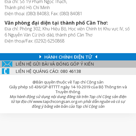
Địa chỉ: Số 19 Phạm Ngọc Thạch,
Thành phố Hồ Chí Minh
Điện thoại: (080) 84083; Fax: (080) 84081
Văn phòng đại diện tại thành phố Cần Thơ:
Địa chỉ: Phòng 302, Khu Hiệu Bộ, Học viện Chính trị Khu vực IV, số
6 Nguyễn Văn Cừ (nối dài), thành phố Cần Thơ
Điện thoại/Fax: (0292) 6250868
HÀNH CHÍNH ĐIỆN TỬ
LIÊN HỆ GỬI BÀI VÀ ĐÓNG GÓP Ý KIẾN
LIÊN HỆ QUẢNG CÁO: 080 46138
@Bản quyền thuộc về Tạp chí Cộng sản
Giấy phép số 436/GP-BTTTT ngày 14-10-2019 của Bộ Thông tin và
Truyền thông.
Mọi hành động sử dụng nội dung đăng tải trên Tạp chí Cộng sản điện
tử tại địa chỉ
www.tapchicongsan.org.vn
phải dẫn nguồn và có sự
đồng ý bằng văn bản của Tạp chí Cộng sản