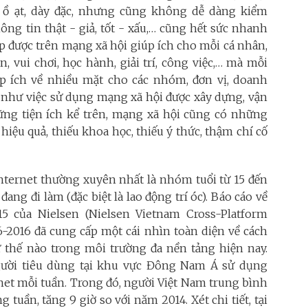
 ồ ạt, dày đặc, nhưng cũng không dễ dàng kiểm
ông tin thật - giả, tốt - xấu,… cũng hết sức nhanh
p được trên mạng xã hội giúp ích cho mỗi cá nhân,
n, vui chơi, học hành, giải trí, công việc,… mà mỗi
p ích về nhiều mặt cho các nhóm, đơn vị, doanh
u như việc sử dụng mạng xã hội được xây dựng, vận
ững tiện ích kể trên, mạng xã hội cũng có những
iệu quả, thiếu khoa học, thiếu ý thức, thậm chí cố
nternet thường xuyên nhất là nhóm tuổi từ 15 đến
đang đi làm (đặc biệt là lao động trí óc). Báo cáo về
5 của Nielsen (Nielsen Vietnam Cross-Platform
6-2016 đã cung cấp một cái nhìn toàn diện về cách
 thế nào trong môi trường đa nền tảng hiện nay.
gười tiêu dùng tại khu vực Đông Nam Á sử dụng
net mỗi tuần. Trong đó, người Việt Nam trung bình
 tuần, tăng 9 giờ so với năm 2014. Xét chi tiết, tại