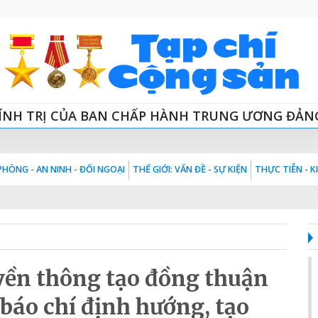
ÍNH TRỊ CỦA BAN CHẤP HÀNH TRUNG ƯƠNG ĐẢN
HÒNG - AN NINH - ĐỐI NGOẠI
THẾ GIỚI: VẤN ĐỀ - SỰ KIỆN
THỰC TIỄN - 
yền thông tạo đồng thuận
 báo chí định hướng, tạo