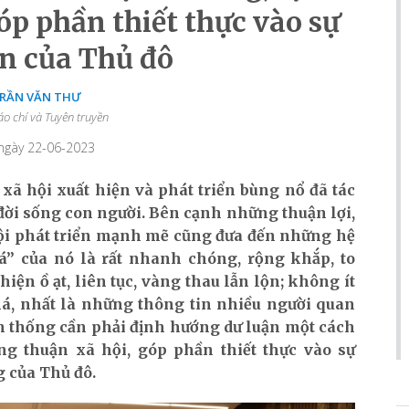
óp phần thiết thực vào sự
ển của Thủ đô
TRẦN VĂN THƯ
áo chí và Tuyên truyền
 ngày 22-06-2023
xã hội xuất hiện và phát triển bùng nổ đã tác
đời sống con người. Bên cạnh những thuận lợi,
hội phát triển mạnh mẽ cũng đưa đến những hệ
á” của nó là rất nhanh chóng, rộng khắp, to
ện ồ ạt, liên tục, vàng thau lẫn lộn; không ít
há, nhất là những thông tin nhiều người quan
h thống cần phải định hướng dư luận một cách
ồng thuận xã hội, góp phần thiết thực vào sự
g của Thủ đô.