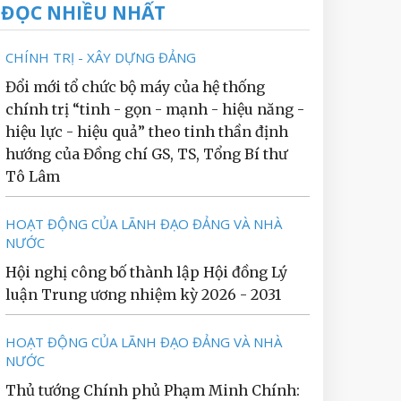
ĐỌC NHIỀU NHẤT
CHÍNH TRỊ - XÂY DỰNG ĐẢNG
Đổi mới tổ chức bộ máy của hệ thống
chính trị “tinh - gọn - mạnh - hiệu năng -
hiệu lực - hiệu quả” theo tinh thần định
hướng của Đồng chí GS, TS, Tổng Bí thư
Tô Lâm
HOẠT ĐỘNG CỦA LÃNH ĐẠO ĐẢNG VÀ NHÀ
NƯỚC
Hội nghị công bố thành lập Hội đồng Lý
luận Trung ương nhiệm kỳ 2026 - 2031
HOẠT ĐỘNG CỦA LÃNH ĐẠO ĐẢNG VÀ NHÀ
NƯỚC
Thủ tướng Chính phủ Phạm Minh Chính: