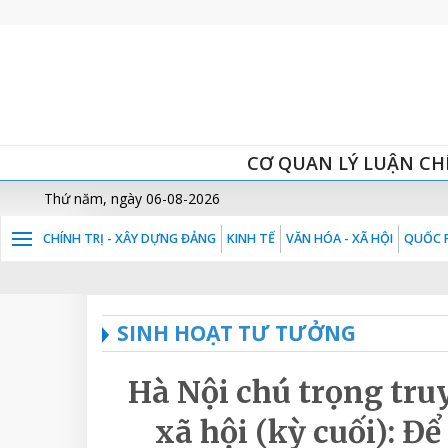
CƠ QUAN LÝ LUẬN CH
Thứ năm, ngày 06-08-2026
CHÍNH TRỊ - XÂY DỰNG ĐẢNG
KINH TẾ
VĂN HÓA - XÃ HỘI
QUỐC P
SINH HOẠT TƯ TƯỞNG
Hà Nội chú trọng tru
xã hội (kỳ cuối): Để