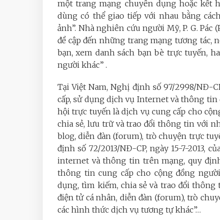
một trang mạng chuyên dụng hoặc kết 
dùng có thể giao tiếp với nhau bằng cách
ảnh”. Nhà nghiên cứu người Mỹ, P. G. Pác (
đề cập đến những trang mạng tương tác, nơ
bạn, xem danh sách bạn bè trực tuyến, ha
người khác” .
Tại Việt Nam, Nghị định số 97/2998/NĐ-CP
cấp, sử dụng dịch vụ Internet và thông tin
hội trực tuyến là dịch vụ cung cấp cho cộ
chia sẻ, lưu trữ và trao đổi thông tin với
blog, diễn đàn (forum), trò chuyện trực tuy
định số 72/2013/NĐ-CP, ngày 15-7-2013, củ
internet và thông tin trên mạng, quy địn
thông tin cung cấp cho cộng đồng người 
dụng, tìm kiếm, chia sẻ và trao đổi thông
điện tử cá nhân, diễn đàn (forum), trò chuy
các hình thức dịch vụ tương tự khác”…