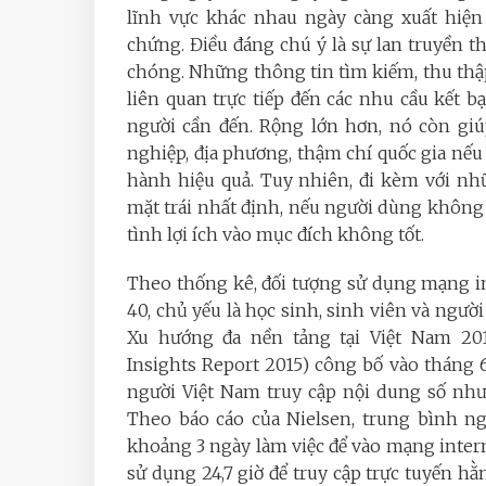
lĩnh vực khác nhau ngày càng xuất hiện
chứng. Điều đáng chú ý là sự lan truyền th
chóng. Những thông tin tìm kiếm, thu thậ
liên quan trực tiếp đến các nhu cầu kết bạ
người cần đến. Rộng lớn hơn, nó còn giú
nghiệp, địa phương, thậm chí quốc gia nế
hành hiệu quả. Tuy nhiên, đi kèm với nh
mặt trái nhất định, nếu người dùng không h
tình lợi ích vào mục đích không tốt.
Theo thống kê, đối tượng sử dụng mạng i
40, chủ yếu là học sinh, sinh viên và người 
Xu hướng đa nền tảng tại Việt Nam 201
Insights Report 2015) công bố vào tháng 
người Việt Nam truy cập nội dung số như
Theo báo cáo của Nielsen, trung bình n
khoảng 3 ngày làm việc để vào mạng inter
sử dụng 24,7 giờ để truy cập trực tuyến hằng