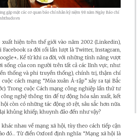
Dũng gặp mặt các cơ quan báo chí nhân kỷ niệm 98 năm Ngày Báo chí
inhthudo.vn
 xuất hiện trên thế giới vào năm 2002 (Linkedin),
acebook ra đời rồi lần lượt là Twitter, Instagram,
oogle+... Kể từ khi ra đời, với những tính năng vượt
ời sống của con người trên tất cả các lĩnh vực, như:
yền thống và phi truyền thống), chính trị, thậm chí
g cuộc cách mạng “Mùa xuân Ả-rập” xảy ra tại Bắc
ớc). Trong cuộc Cách mạng công nghiệp lần thứ tư
công nghệ thông tin để tự động hóa sản xuất, kết
hội còn có những tác động rõ rệt, sâu sắc hơn nữa.
 lại khủng khiếp, khuynh đảo đến như vậy?
a khác nhau về mạng xã hội, tùy theo cách tiếp cận
nào đó… Từ điển Oxford định nghĩa: “Mạng xã hội là