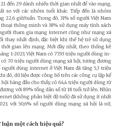
 21 đến 29 dành nhiều thời gian nhất để vào mạng,
ất so với các nhóm tuổi khác. Tiếp đến là nhóm
ng 22,6 giờ/tuần. Trong đó, 31% số người Việt Nam
n thoại thông minh và 38% sử dụng máy tính xách
ng người tham gia mạng internet cũng như mạng xã
 thay nhất định, đặc biệt khi thế hệ trẻ sử dụng
 thời gian lên mạng. Mới đây nhất, theo thống kê
háng 1-2023, Việt Nam có 77,93 triệu người dùng in-
, có 70 triệu người dùng mạng xã hội, tương đương
ố người dùng internet ở Việt Nam đã tăng 5,3 triệu
i đó, dữ liệu được công bố trên các công cụ lập kế
hội hàng đầu cho thấy, có 64,4 triệu người dùng từ
 đương với 89% tổng dân số từ 18 tuổi trở lên. Nhìn
ernet (không phân biệt độ tuổi) đã sử dụng ít nhất
23, với 50,6% số người dùng mạng xã hội là nữ,
 luận một cách hiệu quả?