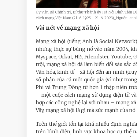
Ủy viên Bộ Chính trị, Bí thư Thành ủy Hà Nội Đinh Tiến 
cách mạng Việt Nam (21-6-1925 - 21-6-2023)_Nguồn: ann
Vài nét về mạng xã hội
Mạng xã hội (tiếng Anh là Social Network)
nhưng thực sự bùng nổ vào năm 2004, khi F
Myspace, Orkut, Hi5, Friendster, Youtube, G
trội, mạng xã hội đã làm biến đổi sâu sắc đ
Văn hóa, kinh tế - xã hội đến an ninh (tru
số phận của cả một quốc gia (ví như tron
Phi và Trung Đông từ hơn 1 thập niên trư
– một cuộc cách mạng sử dụng điện tử và 
hợp các công nghệ lại với nhau – mạng xã 
Vậy, mạng xã hội là gì mà sức mạnh của nó
Trên thế giới tồn tại khá nhiều định nghĩ
trên bình diện, lĩnh vực khoa học cụ thể 