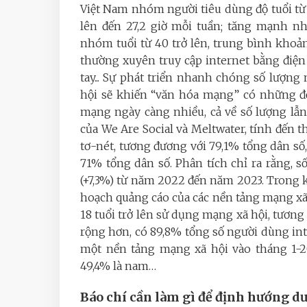
Việt Nam nhóm người tiêu dùng độ tuổi từ
lên đến 27,2 giờ mỗi tuần; tăng mạnh nh
nhóm tuổi từ 40 trở lên, trung bình khoả
thường xuyên truy cập internet bằng điệ
tay... Sự phát triển nhanh chóng số lượ
hội sẽ khiến “văn hóa mạng” có những đổi
mạng ngày càng nhiều, cả về số lượng lẫn
của We Are Social và Meltwater, tính đến t
tơ-nét, tương đương với 79,1% tổng dân số
71% tổng dân số. Phân tích chỉ ra rằng, s
(+7,3%) từ năm 2022 đến năm 2023. Trong kh
hoạch quảng cáo của các nền tảng mạng xã 
18 tuổi trở lên sử dụng mạng xã hội, tương
rộng hơn, có 89,8% tổng số người dùng int
một nền tảng mạng xã hội vào tháng 1-20
49,4% là nam…
Báo chí cần làm gì để định hướng dư