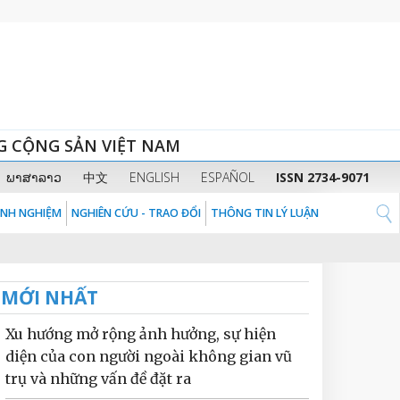
G CỘNG SẢN VIỆT NAM
ພາສາລາວ
中文
ENGLISH
ESPAÑOL
ISSN 2734-9071
KINH NGHIỆM
NGHIÊN CỨU - TRAO ĐỔI
THÔNG TIN LÝ LUẬN
MỚI NHẤT
Xu hướng mở rộng ảnh hưởng, sự hiện
diện của con người ngoài không gian vũ
trụ và những vấn đề đặt ra