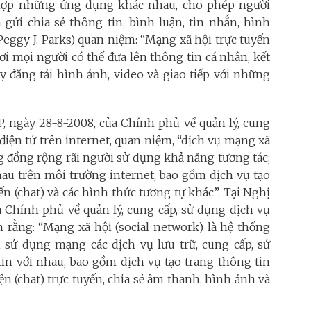
hợp những ứng dụng khác nhau, cho phép người
 gửi chia sẻ thông tin, bình luận, tin nhắn, hình
Peggy J. Parks) quan niệm: “Mạng xã hội trực tuyến
i mọi người có thể đưa lên thông tin cá nhân, kết
y đăng tải hình ảnh, video và giao tiếp với những
, ngày 28-8-2008, của Chính phủ về quản lý, cung
 điện tử trên internet, quan niệm, “dịch vụ mạng xã
ng đồng rộng rãi người sử dụng khả năng tương tác,
 nhau trên môi trường internet, bao gồm dịch vụ tạo
ến (chat) và các hình thức tương tự khác”. Tại Nghị
a Chính phủ về quản lý, cung cấp, sử dụng dịch vụ
h rằng: “Mạng xã hội (social network) là hệ thống
sử dụng mạng các dịch vụ lưu trữ, cung cấp, sử
 tin với nhau, bao gồm dịch vụ tạo trang thông tin
ện (chat) trực tuyến, chia sẻ âm thanh, hình ảnh và