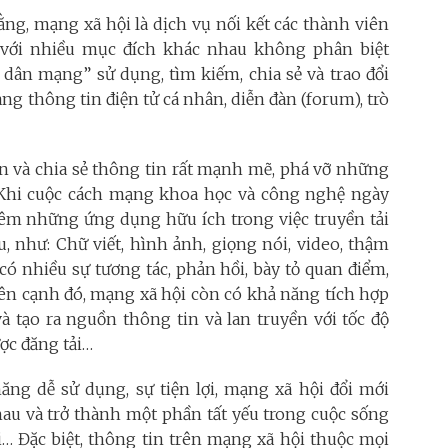
ng, mạng xã hội là dịch vụ nối kết các thành viên
u với nhiều mục đích khác nhau không phân biệt
ư dân mạng” sử dụng, tìm kiếm, chia sẻ và trao đổi
ng thông tin điện tử cá nhân, diễn đàn (forum), trò
ên và chia sẻ thông tin rất mạnh mẽ, phá vỡ những
... Khi cuộc cách mạng khoa học và công nghệ ngày
hêm những ứng dụng hữu ích trong việc truyền tải
, như: Chữ viết, hình ảnh, giọng nói, video, thậm
có nhiều sự tương tác, phản hồi, bày tỏ quan điểm,
ên cạnh đó, mạng xã hội còn có khả năng tích hợp
à tạo ra nguồn thông tin và lan truyền với tốc độ
ợc đăng tải…
ăng dễ sử dụng, sự tiện lợi, mạng xã hội đổi mới
hau và trở thành một phần tất yếu trong cuộc sống
i… Đặc biệt, thông tin trên mạng xã hội thuộc mọi