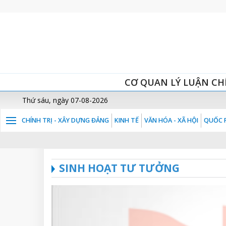
CƠ QUAN LÝ LUẬN CH
Thứ sáu, ngày 07-08-2026
CHÍNH TRỊ - XÂY DỰNG ĐẢNG
KINH TẾ
VĂN HÓA - XÃ HỘI
QUỐC P
SINH HOẠT TƯ TƯỞNG