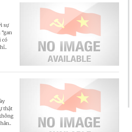
ì sự
i “gan
i có
ỉ...
gày
ự thật
 không
ân...