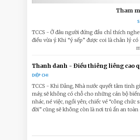
Tham mư
S
TCCS - Ở đâu người đứng đầu chỉ thích nghe l
điều vừa ý. Khi “ý sếp” được coi là chân lý
m
Thanh danh - Điều thiêng liêng cao 
DIỆP CHI
TCCS - Khi Đảng, Nhà nước quyết tâm tinh g
máy, sẽ không có chỗ cho những cán bộ biế
nhác, né việc, ngồi yên; chiếc vé “công chức 
đời” cũng sẽ không còn là nơi trú ẩn an toàn c