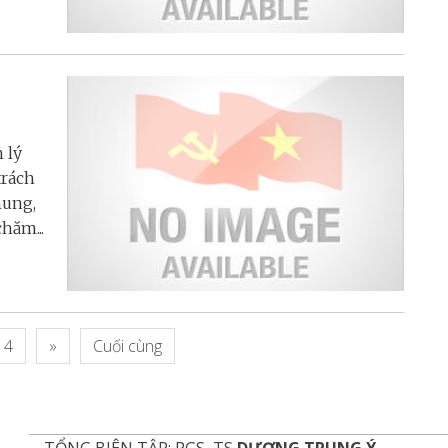
 lý
trách
hung,
hăm...
4
»
Cuối cùng