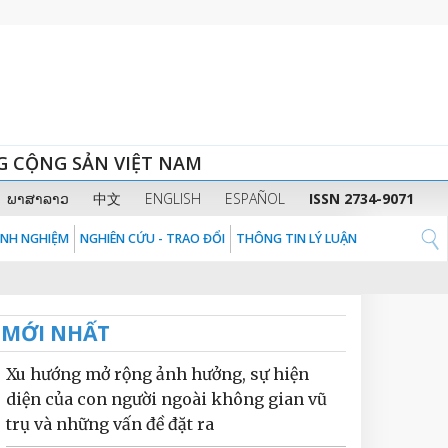
G CỘNG SẢN VIỆT NAM
ພາສາລາວ
中文
ENGLISH
ESPAÑOL
ISSN 2734-9071
KINH NGHIỆM
NGHIÊN CỨU - TRAO ĐỔI
THÔNG TIN LÝ LUẬN
MỚI NHẤT
Xu hướng mở rộng ảnh hưởng, sự hiện
diện của con người ngoài không gian vũ
trụ và những vấn đề đặt ra