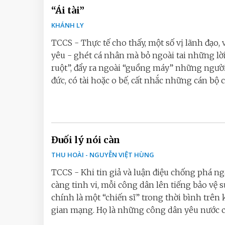
“Ái tài”
KHÁNH LY
TCCS - Thực tế cho thấy, một số vị lãnh đạo, v
yêu - ghét cá nhân mà bỏ ngoài tai những lờ
ruột”, đẩy ra ngoài “guồng máy” những ngườ
đức, có tài hoặc o bế, cất nhắc những cán bộ ch
Đuối lý nói càn
THU HOÀI - NGUYỄN VIỆT HÙNG
TCCS - Khi tin giả và luận điệu chống phá n
càng tinh vi, mỗi công dân lên tiếng bảo vệ s
chính là một “chiến sĩ” trong thời bình trên
gian mạng. Họ là những công dân yêu nước ch