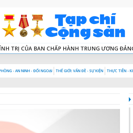
ÍNH TRỊ CỦA BAN CHẤP HÀNH TRUNG ƯƠNG ĐẢN
HÒNG - AN NINH - ĐỐI NGOẠI
THẾ GIỚI: VẤN ĐỀ - SỰ KIỆN
THỰC TIỄN - 