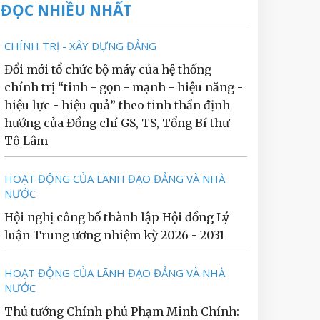
ĐỌC NHIỀU NHẤT
CHÍNH TRỊ - XÂY DỰNG ĐẢNG
Đổi mới tổ chức bộ máy của hệ thống
chính trị “tinh - gọn - mạnh - hiệu năng -
hiệu lực - hiệu quả” theo tinh thần định
hướng của Đồng chí GS, TS, Tổng Bí thư
Tô Lâm
HOẠT ĐỘNG CỦA LÃNH ĐẠO ĐẢNG VÀ NHÀ
NƯỚC
Hội nghị công bố thành lập Hội đồng Lý
luận Trung ương nhiệm kỳ 2026 - 2031
HOẠT ĐỘNG CỦA LÃNH ĐẠO ĐẢNG VÀ NHÀ
NƯỚC
Thủ tướng Chính phủ Phạm Minh Chính: