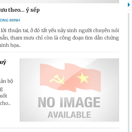
u theo… ý sếp
ONG MINH
ời thuận tai, ở đó tất yếu nảy sinh người chuyên nói
 có sẵn, tham mưu chỉ còn là công đoạn tìm dẫn chứng
inh họa...
quý
iản bộ
ng
suốt
ho...