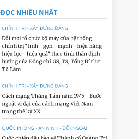
ĐỌC NHIỀU NHẤT
CHÍNH TRỊ - XÂY DỰNG ĐẢNG
Đổi mới tổ chức bộ máy của hệ thống
chính trị “tinh - gọn - mạnh - hiệu năng -
hiệu lực - hiệu quả” theo tinh thần định
hướng của Đồng chí GS, TS, Tổng Bí thư
Tô Lâm
CHÍNH TRỊ - XÂY DỰNG ĐẢNG
Cách mạng Tháng Tám năm 1945 - Bước
ngoặt vĩ đại của cách mạng Việt Nam
trong thế kỷ XX
QUỐC PHÒNG - AN NINH - ĐỐI NGOẠI
Cuộc chiến đấu bảo vệ Thành cổ Quảng Trị