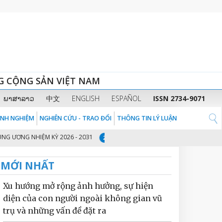
G CỘNG SẢN VIỆT NAM
ພາສາລາວ
中文
ENGLISH
ESPAÑOL
ISSN 2734-9071
KINH NGHIỆM
NGHIÊN CỨU - TRAO ĐỔI
THÔNG TIN LÝ LUẬN
G NHIỆM KỲ 2026 - 2031
THỦ TƯỚNG CHÍNH PHỦ PHẠM MINH CHÍNH: CHU
2
MỚI NHẤT
Xu hướng mở rộng ảnh hưởng, sự hiện
diện của con người ngoài không gian vũ
trụ và những vấn đề đặt ra