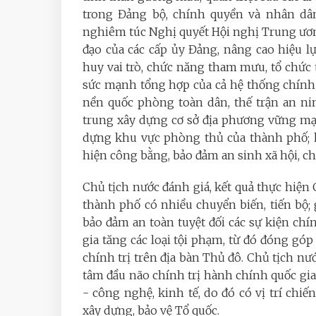
trong Đảng bộ, chính quyền và nhân dân
nghiêm túc Nghị quyết Hội nghị Trung ương 
đạo của các cấp ủy Đảng, nâng cao hiệu l
huy vai trò, chức năng tham mưu, tổ chức 
sức mạnh tổng hợp của cả hệ thống chính t
nền quốc phòng toàn dân, thế trận an nin
trung xây dựng cơ sở địa phương vững mạn
dựng khu vực phòng thủ của thành phố; k
hiện công bằng, bảo đảm an sinh xã hội, c
Chủ tịch nước đánh giá, kết quả thực hiện
thành phố có nhiều chuyển biến, tiến bộ; g
bảo đảm an toàn tuyệt đối các sự kiện chí
gia tăng các loại tội phạm, từ đó đóng góp
chính trị trên địa bàn Thủ đô. Chủ tịch nư
tâm đầu não chính trị hành chính quốc gia 
- công nghệ, kinh tế, do đó có vị trí chiế
xây dựng, bảo vệ Tổ quốc.