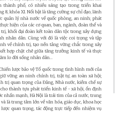
 thành phố, có nhiều sáng tạo trong triển khai
8, khóa XI. Nổi bật là tăng cường sự chỉ đạo, lãnh
ực quản lý nhà nước về quốc phòng, an ninh; phát
thực hiện của các cơ quan, ban, ngành, đoàn thể và
rị, khối đại đoàn kết toàn dân tộc trong xây dựng
h nhân dân. Cùng với đó là việc coi trọng và tập
h về chính trị, tạo nền tảng vững chắc trong xây
ết hợp chặt chẽ giữa tăng trưởng kinh tế và thực
hăm lo đời sống nhân dân…
 Chiến lược bảo vệ Tổ quốc trong tình hình mới của
iữ vững an ninh chính trị, trật tự, an toàn xã hội;
nh trị quan trọng của Đảng, Nhà nước, kiềm chế sự
 cho thành tựu phát triển kinh tế - xã hội, ổn định
ớc nhấn mạnh, Hà Nội là trái tim của cả nước, trung
và là trung tâm lớn về văn hóa, giáo dục, khoa học
n lược quan trọng, tác động trực tiếp đến nhiệm vụ