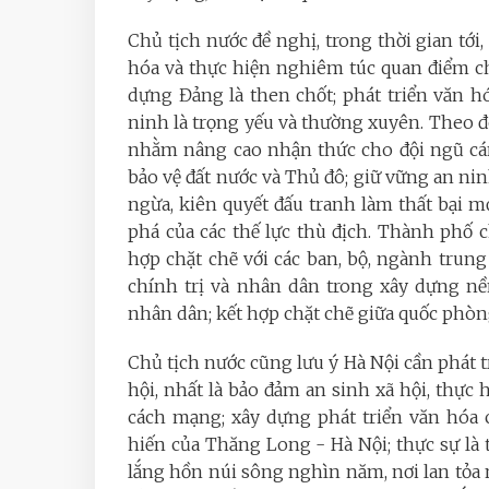
Chủ tịch nước đề nghị, trong thời gian tới,
hóa và thực hiện nghiêm túc quan điểm chỉ
dựng Đảng là then chốt; phát triển văn h
ninh là trọng yếu và thường xuyên. Theo đó
nhằm nâng cao nhận thức cho đội ngũ cán
bảo vệ đất nước và Thủ đô; giữ vững an ninh
ngừa, kiên quyết đấu tranh làm thất bại 
phá của các thế lực thù địch. Thành phố c
hợp chặt chẽ với các ban, bộ, ngành tru
chính trị và nhân dân trong xây dựng nề
nhân dân; kết hợp chặt chẽ giữa quốc phòng,
Chủ tịch nước cũng lưu ý Hà Nội cần phát tr
hội, nhất là bảo đảm an sinh xã hội, thực
cách mạng; xây dựng phát triển văn hóa 
hiến của Thăng Long - Hà Nội; thực sự là t
lắng hồn núi sông nghìn năm, nơi lan tỏa