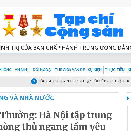
ÍNH TRỊ CỦA BAN CHẤP HÀNH TRUNG ƯƠNG ĐẢN
HÒNG - AN NINH - ĐỐI NGOẠI
THẾ GIỚI: VẤN ĐỀ - SỰ KIỆN
THỰC TIỄN - 
HỘI NGHỊ CÔNG BỐ THÀNH LẬP HỘI ĐỒNG LÝ LUẬN TRUNG ƯƠN
1
NG VÀ NHÀ NƯỚC
 Thưởng: Hà Nội tập trung
hòng thủ ngang tầm yêu