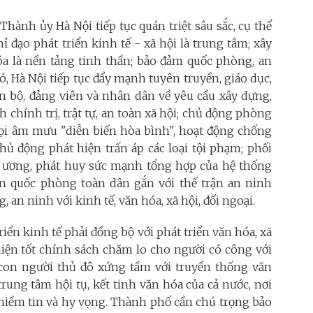
 Thành ủy Hà Nội tiếp tục quán triệt sâu sắc, cụ thể
 đạo phát triển kinh tế - xã hội là trung tâm; xây
óa là nền tảng tinh thần; bảo đảm quốc phòng, an
, Hà Nội tiếp tục đẩy mạnh tuyên truyền, giáo dục,
 bộ, đảng viên và nhân dân về yêu cầu xây dựng,
 chính trị, trật tự, an toàn xã hội; chủ động phòng
mọi âm mưu "diễn biến hòa bình", hoạt động chống
hủ động phát hiện trấn áp các loại tội phạm; phối
ng ương, phát huy sức mạnh tổng hợp của hệ thống
n quốc phòng toàn dân gắn với thế trận an ninh
 an ninh với kinh tế, văn hóa, xã hội, đối ngoại.
iển kinh tế phải đồng bộ với phát triển văn hóa, xã
 hiện tốt chính sách chăm lo cho người có công với
con người thủ đô xứng tầm với truyền thống văn
rung tâm hội tụ, kết tinh văn hóa của cả nước, nơi
 niềm tin và hy vọng. Thành phố cần chú trọng bảo