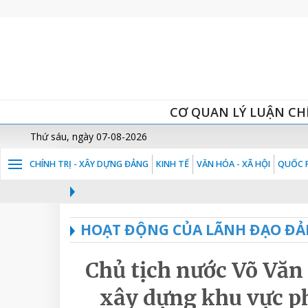
CƠ QUAN LÝ LUẬN CH
Thứ sáu, ngày 07-08-2026
CHÍNH TRỊ - XÂY DỰNG ĐẢNG
KINH TẾ
VĂN HÓA - XÃ HỘI
QUỐC P
HOẠT ĐỘNG CỦA LÃNH ĐẠO ĐẢ
Chủ tịch nước Võ Văn
xây dựng khu vực p