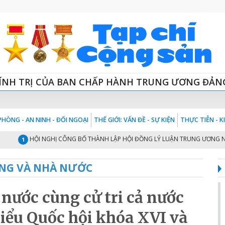
ÍNH TRỊ CỦA BAN CHẤP HÀNH TRUNG ƯƠNG ĐẢN
HÒNG - AN NINH - ĐỐI NGOẠI
THẾ GIỚI: VẤN ĐỀ - SỰ KIỆN
THỰC TIỄN - 
HỘI NGHỊ CÔNG BỐ THÀNH LẬP HỘI ĐỒNG LÝ LUẬN TRUNG ƯƠNG NHIỆM KỲ 2
NG VÀ NHÀ NƯỚC
nước cùng cử tri cả nước
biểu Quốc hội khóa XVI và