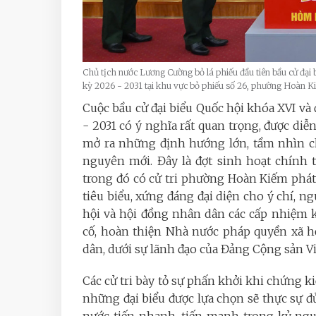
Chủ tịch nước Lương Cường bỏ lá phiếu đầu tiên bầu cử đại
kỳ 2026 - 2031 tại khu vực bỏ phiếu số 26, phường Hoàn K
Cuộc bầu cử đại biểu Quốc hội khóa XVI và
- 2031 có ý nghĩa rất quan trọng, được diễ
mở ra những định hướng lớn, tầm nhìn ch
nguyên mới. Đây là đợt sinh hoạt chính tr
trong đó có cử tri phường Hoàn Kiếm phá
tiêu biểu, xứng đáng đại diện cho ý chí,
hội và hội đồng nhân dân các cấp nhiệm k
cố, hoàn thiện Nhà nước pháp quyền xã h
dân, dưới sự lãnh đạo của Đảng Cộng sản V
Các cử tri bày tỏ sự phấn khởi khi chứng ki
những đại biểu được lựa chọn sẽ thực sự đủ