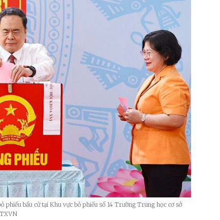
ỏ phiếu bầu cử tại Khu vực bỏ phiếu số 14 Trường Trung học cơ sở
 TTXVN