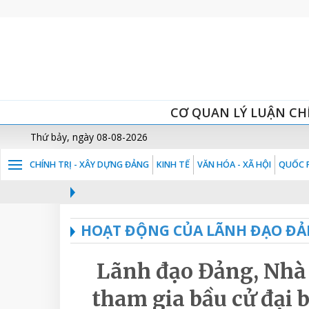
CƠ QUAN LÝ LUẬN CH
Thứ bảy, ngày 08-08-2026
CHÍNH TRỊ - XÂY DỰNG ĐẢNG
KINH TẾ
VĂN HÓA - XÃ HỘI
QUỐC P
1
HOẠT ĐỘNG CỦA LÃNH ĐẠO ĐẢ
Lãnh đạo Đảng, Nhà 
tham gia bầu cử đại 