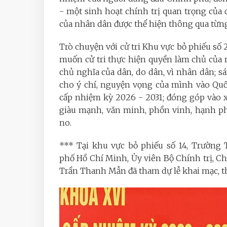
- một sinh hoạt chính trị quan trọng của 
của nhân dân được thể hiện thông qua từng
Trò chuyện với cử tri Khu vực bỏ phiếu 
muốn cử tri thực hiện quyền làm chủ của
chủ nghĩa của dân, do dân, vì nhân dân; 
cho ý chí, nguyện vọng của mình vào Quố
cấp nhiệm kỳ 2026 - 2031; đóng góp vào 
giàu mạnh, văn minh, phồn vinh, hạnh ph
no.
*** Tại khu vực bỏ phiếu số 14,
Trường 
phố Hồ Chí Minh, Ủy viên Bộ Chính trị, Ch
Trần Thanh Mẫn đã tham dự lễ khai mạc, th