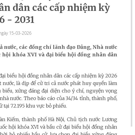
hân dân các cấp nhiệm kỳ
6 - 2031
 ngày 15-03-2026
 cả nước, các đồng chí lãnh đạo Đảng, Nhà nước
c hội khóa XVI và đại biểu hội đồng nhân dân
 đại biểu hội đồng nhân dân các cấp nhiệm kỳ 2026
ất nước, là dịp để cử tri cả nước phát huy quyền làm
êu biểu, xứng đáng đại diện cho ý chí, nguyện vọng
 nhà nước.
Theo báo cáo của 34/34 tỉnh, thành phố,
cử tại 72.195 khu vực bỏ phiếu.
àn Kiếm, thành phố Hà Nội, Chủ tịch nước Lương
uốc hội khóa XVI và bầu cử đại biểu hội đồng nhân
hời bỏ phiếu bầu cử, lựa chọn đại biểu xứng đáng