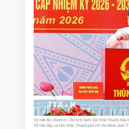
Uỷ viên Bộ Chính trị, Chủ tịch Quốc hội Trần Thanh Mẫn b
Đỗ Văn Dậy, xã Hóc Môn, Thành phố Hồ Chí Minh_Ảnh: