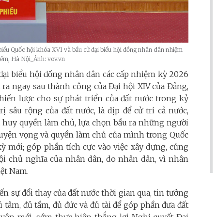
 biểu Quốc hội khóa XVI và bầu cử đại biểu hội đồng nhân dân nhiệm
iếm, Hà Nội_Ảnh: vov.vn
 đại biểu hội đồng nhân dân các cấp nhiệm kỳ 2026
n ra ngay sau thành công của Đại hội XIV của Đảng,
iến lược cho sự phát triển của đất nước trong kỷ
ị sâu rộng của đất nước, là dịp để cử tri cả nước,
t huy quyền làm chủ, lựa chọn bầu ra những người
 nguyện vọng và quyền làm chủ của mình trong Quốc
ỳ mới; góp phần tích cực vào việc xây dựng, củng
ội chủ nghĩa của nhân dân, do nhân dân, vì nhân
iệt Nam.
ến sự đổi thay của đất nước thời gian qua, tin tưởng
 tâm, đủ tầm, đủ đức và đủ tài để góp phần đưa đất