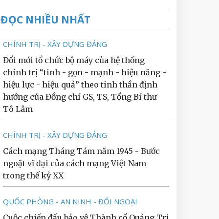
ĐỌC NHIỀU NHẤT
CHÍNH TRỊ - XÂY DỰNG ĐẢNG
Đổi mới tổ chức bộ máy của hệ thống
chính trị “tinh - gọn - mạnh - hiệu năng -
hiệu lực - hiệu quả” theo tinh thần định
hướng của Đồng chí GS, TS, Tổng Bí thư
Tô Lâm
CHÍNH TRỊ - XÂY DỰNG ĐẢNG
Cách mạng Tháng Tám năm 1945 - Bước
ngoặt vĩ đại của cách mạng Việt Nam
trong thế kỷ XX
QUỐC PHÒNG - AN NINH - ĐỐI NGOẠI
Cuộc chiến đấu bảo vệ Thành cổ Quảng Trị