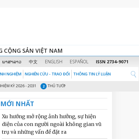
G CỘNG SẢN VIỆT NAM
ພາສາລາວ
中文
ENGLISH
ESPAÑOL
ISSN 2734-9071
KINH NGHIỆM
NGHIÊN CỨU - TRAO ĐỔI
THÔNG TIN LÝ LUẬN
026 - 2031
THỦ TƯỚNG CHÍNH PHỦ PHẠM MINH CHÍNH: CHUYỂN TỪ “GÁN
2
MỚI NHẤT
Xu hướng mở rộng ảnh hưởng, sự hiện
diện của con người ngoài không gian vũ
trụ và những vấn đề đặt ra