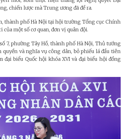
yên mới, sớm thực hiện thắng lợi Nghị quyết Đại
ọng, chiến lược mà Trung ương đã đề ra.
, thành phố Hà Nội tại hội trường Tổng cục Chính
i của một số cơ quan, đơn vị quân đội.
ử số 7, phường Tây Hồ, thành phố Hà Nội, Thủ tướng
quyền và nghĩa vụ công dân, bỏ phiếu lá đầu tiên
 đại biểu Quốc hội khóa XVI và đại biểu hội đồng