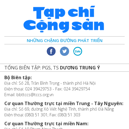
NHỮNG CHẶNG ĐƯỜNG PHÁT TRIỂN
TỔNG BIÊN TẬP: PGS, TS
DƯƠNG TRUNG Ý
Bộ Biên tập:
Địa chỉ: Số 28, Trần Bình Trọng - thành phố Hà Nội
Điện thoại: 024 39429753 - Fax: 024 39429754
Email: bbttccs@tccs.org.vn
Cơ quan Thường trực tại miền Trung - Tây Nguyên:
Địa chỉ: Số 69, đường Xô Viết Nghệ Tĩnh, thành phố Đà Nẵng
Điện thoại: (080) 51 301; Fax: (080) 51 303
Cơ quan Thường trực tại miền Nam: