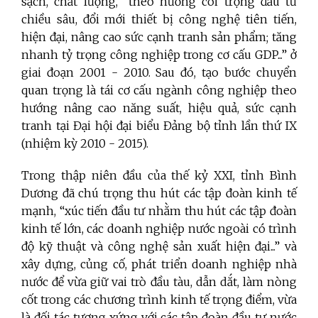
sạch, chất lượng, “theo hướng coi trọng đầu tư
chiều sâu, đổi mới thiết bị công nghệ tiên tiến,
hiện đại, nâng cao sức cạnh tranh sản phẩm; tăng
nhanh tỷ trọng công nghiệp trong cơ cấu GDP...” ở
giai đoạn 2001 - 2010. Sau đó, tạo bước chuyển
quan trọng là tái cơ cấu ngành công nghiệp theo
hướng nâng cao năng suất, hiệu quả, sức cạnh
tranh tại Đại hội đại biểu Đảng bộ tỉnh lần thứ IX
(nhiệm kỳ 2010 - 2015).
Trong thập niên đầu của thế kỷ XXI, tỉnh Bình
Dương đã chú trọng thu hút các tập đoàn kinh tế
mạnh, “xúc tiến đầu tư nhằm thu hút các tập đoàn
kinh tế lớn, các doanh nghiệp nước ngoài có trình
độ kỹ thuật và công nghệ sản xuất hiện đại...” và
xây dựng, củng cố, phát triển doanh nghiệp nhà
nước để vừa giữ vai trò đầu tàu, dẫn dắt, làm nòng
cốt trong các chương trình kinh tế trọng điểm, vừa
là đối tác tương xứng với các tập đoàn đầu tư nước