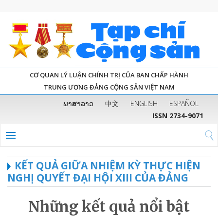
CƠ QUAN LÝ LUẬN CHÍNH TRỊ CỦA BAN CHẤP HÀNH
TRUNG ƯƠNG ĐẢNG CỘNG SẢN VIỆT NAM
ພາສາລາວ
中文
ENGLISH
ESPAÑOL
ISSN 2734-9071
KẾT QUẢ GIỮA NHIỆM KỲ THỰC HIỆN
NGHỊ QUYẾT ĐẠI HỘI XIII CỦA ĐẢNG
Những kết quả nổi bật