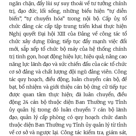
ngăn chặn, đẩy lùi sự suy thoái về tư tưởng chính
trị, đạo đức, lối sống, những biểu hiện “tự diễn
biến”, “tự chuyển hóa” trong nội bộ. Cấp ủy, tổ
chức đảng các cấp tập trung triển khai thực hiện
Nghị quyết Đại hội XIII của Đảng về công tác tổ
chức xây dựng Đảng; tiếp tục đẩy mạnh việc đổi
mới, sắp xếp tổ chức bộ máy của hệ thống chính
trị tinh gọn, hoạt động hiệu lực, hiệu quả; nâng cao
năng lực lãnh đạo và sức chiến đấu của các tổ chức
cơ sở đảng và chất lượng đội ngũ đảng viên. Công
tác quy hoạch, điều động, luân chuyển cán bộ, đề
bạt, bổ nhiệm và giới thiệu cán bộ ứng cử tiếp tục
được quan tâm thực hiện; đã luân chuyển, điều
động 24 cán bộ thuộc diện Ban Thường vụ Tỉnh
ủy quản lý, trong đó luân chuyển 7 cán bộ lãnh
đạo, quản lý cấp phòng có quy hoạch chức danh
thuộc diện Ban Thường vụ Tỉnh ủy quản lý từ tỉnh
về cơ sở và ngược lại. Công tác kiểm tra, giám sát,