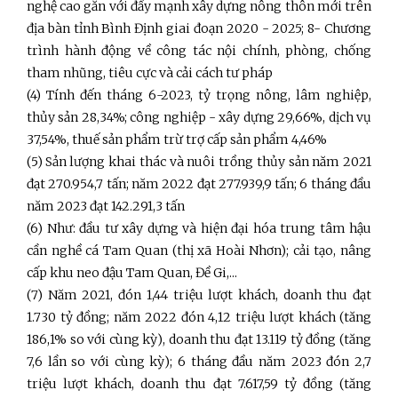
nghệ cao gắn với đẩy mạnh xây dựng nông thôn mới trên
địa bàn tỉnh Bình Định giai đoạn 2020 - 2025; 8- Chương
trình hành động về công tác nội chính, phòng, chống
tham nhũng, tiêu cực và cải cách tư pháp
(4) Tính đến tháng 6-2023, tỷ trọng nông, lâm nghiệp,
thủy sản 28,34%; công nghiệp - xây dựng 29,66%, dịch vụ
37,54%, thuế sản phẩm trừ trợ cấp sản phẩm 4,46%
(5)
Sản lượng khai thác và nuôi trồng thủy sản năm 2021
đạt 270.954,7 tấn; năm 2022 đạt 277.939,9 tấn; 6 tháng đầu
năm 2023 đạt 142.291,3 tấn
(6) Như: đầu tư xây dựng và hiện đại hóa trung tâm hậu
cần nghề cá Tam Quan (thị xã Hoài Nhơn); cải tạo, nâng
cấp khu neo đậu Tam Quan, Đề Gi,...
(7) Năm 2021, đón 1,44 triệu lượt khách, doanh thu đạt
1.730 tỷ đồng; năm 2022 đón 4,12 triệu lượt khách (tăng
186,1% so với cùng kỳ), doanh thu đạt 13.119 tỷ đồng (tăng
7,6 lần so với cùng kỳ); 6 tháng đầu năm 2023 đón 2,7
triệu lượt khách, doanh thu đạt 7.617,59 tỷ đồng (tăng