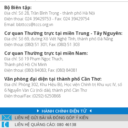
Bộ Biên tập:
Địa chỉ: Số 28, Trần Bình Trọng - thành phố Hà Nội
Điện thoại: 024 39429753 - Fax: 024 39429754
Email: bbttccs@tccs.org.vn
Cơ quan Thường trực tại miền Trung - Tây Nguyên:
Địa chỉ: Số 69, đường Xô Viết Nghệ Tĩnh, thành phố Đà Nẵng
Điện thoại: (080) 51 301; Fax: (080) 51 303
Cơ quan Thường trực tại miền Nam:
Địa chỉ: Số 19 Phạm Ngọc Thạch,
Thành phố Hồ Chí Minh
Điện thoại: (080) 84083; Fax: (080) 84081
Văn phòng đại diện tại thành phố Cần Thơ:
Địa chỉ: Phòng 302, Khu Hiệu Bộ, Học viện Chính trị Khu vực IV, số
6 Nguyễn Văn Cừ (nối dài), thành phố Cần Thơ
Điện thoại/Fax: (0292) 6250868
HÀNH CHÍNH ĐIỆN TỬ
LIÊN HỆ GỬI BÀI VÀ ĐÓNG GÓP Ý KIẾN
LIÊN HỆ QUẢNG CÁO: 080 46138