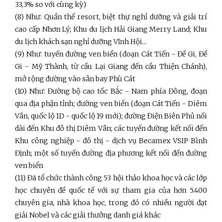
33,3% so với cùng kỳ)
(8) Như: Quần thể resort, biệt thự nghỉ dưỡng và giải trí
cao cấp Nhơn Lý; Khu du lịch Hải Giang Merry Land; Khu
du lịch khách sạn nghỉ dưỡng Vĩnh Hội...
(9) Như: tuyến đường ven biển (đoạn Cát Tiến - Đề Gi, Đề
Gi - Mỹ Thành, từ cầu Lại Giang đến cầu Thiện Chánh),
mở rộng đường vào sân bay Phù Cát
(10) Như: Đường bộ cao tốc Bắc - Nam phía Đông, đoạn
qua địa phận tỉnh; đường ven biển (đoạn Cát Tiến
- Diêm
Vân, quốc lộ 1D - quốc lộ 19 mới); đường Điện Biên Phủ nối
dài đến Khu đô thị Diêm Vân; các tuyến đường kết nối đến
Khu công nghiệp - đô thị - dịch vụ Becamex VSIP Bình
Định; một số tuyến đường địa phương kết nối đến đường
ven biển
(11) Đã tổ chức thành công 53 hội thảo khoa học và các lớp
học chuyên đề quốc tế với sự tham gia của hơn 5.400
chuyên gia, nhà khoa học, trong đó có nhiều người đạt
giải Nobel và các giải thưởng danh giá khác