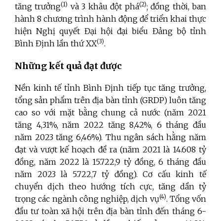
(1)
(2)
tăng trưởng
và 3 khâu đột phá
; đồng thời, ban
hành 8 chương trình hành động để triển khai thực
hiện Nghị quyết Đại hội đại biểu Đảng bộ tỉnh
(3)
Bình Định lần thứ XX
.
Những kết quả đạt được
Nền kinh tế tỉnh Bình Định tiếp tục tăng trưởng,
tổng sản phẩm trên địa bàn tỉnh (GRDP) luôn tăng
cao so với mặt bằng chung cả nước (năm 2021
tăng 4,31%, năm 2022 tăng 8,42%, 6 tháng đầu
năm 2023 tăng 6,46%). Thu ngân sách hằng năm
đạt và vượt kế hoạch đề ra (năm 2021 là 14.608 tỷ
đồng, năm 2022 là 15.722,9 tỷ đồng, 6 tháng đầu
năm 2023 là 5.722,7 tỷ đồng). Cơ cấu kinh tế
chuyển dịch theo hướng tích cực, tăng dần tỷ
(4)
trọng các ngành công nghiệp, dịch vụ
. Tổng vốn
đầu tư toàn xã hội trên địa bàn tỉnh đến tháng 6-