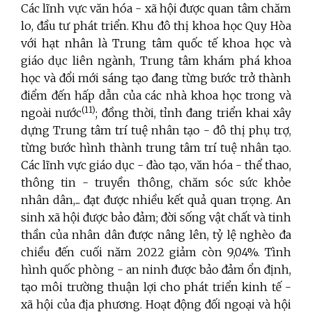
Các lĩnh vực văn hóa - xã hội được quan tâm chăm
lo, đầu tư phát triển. Khu đô thị khoa học Quy Hòa
với hạt nhân là Trung tâm quốc tế khoa học và
giáo dục liên ngành, Trung tâm khám phá khoa
học và đổi mới sáng tạo đang từng bước trở thành
điểm đến hấp dẫn của các nhà khoa học trong và
(11)
ngoài nước
; đồng thời, tỉnh đang triển khai xây
dựng Trung tâm trí tuệ nhân tạo - đô thị phụ trợ,
từng bước hình thành trung tâm trí tuệ nhân tạo.
Các lĩnh vực giáo dục - đào tạo, văn hóa - thể thao,
thông tin - truyền thông, chăm sóc sức khỏe
nhân dân,... đạt được nhiều kết quả quan trọng. An
sinh xã hội được bảo đảm; đời sống vật chất và tinh
thần của nhân dân được nâng lên, tỷ lệ nghèo đa
chiều đến cuối năm 2022 giảm còn 9,04%. Tình
hình quốc phòng
- an ninh được bảo đảm ổn định,
tạo môi trường thuận lợi cho phát triển kinh tế -
xã hội của địa phương. Hoạt động đối ngoại và hội