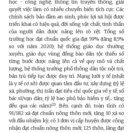
học - công nghệ, thông tin truyền thông, giải
quyết việc làm có nhiều chuyển biến tích cực. Các
chính sách bảo đảm an sinh, phúc lợi xã hội được
triển khai có hiệu quả, đời sống vật chất, tinh thần
của người dân được nâng lên rõ rệt. Tổng số
trường học đạt chuẩn quốc gia đạt 59% (tăng 8,5%
so với năm 2020); hệ thống giáo dục thường
xuyên, giáo dục vùng đồng bào dân tộc thiểu số
từng bước được nâng lên cả về quy mô và chất
lượng, hệ thống trường phổ thông dân tộc nội trú,
bán trú tiếp tục được duy trì. Mạng lưới y tế (nhất
là y tế cơ sở) được quan tâm đầu tư, xây dựng (tỷ lệ
xã, phường, thị trấn đạt tiêu chí quốc gia về y tế; số
bác sĩ/vạn dân; tỷ lệ bao phủ bảo hiểm y tế,... tăng
(2)
đều qua các năm)
.
Bên cạnh đó, toàn tỉnh có
91/182 xã đạt chuẩn nông thôn mới, tăng 10 xã so
với đầu nhiệm kỳ; có 3 đơn vị cấp huyện được công
nhận đạt chuẩn nông thôn mới; 125 thôn, làng đạt