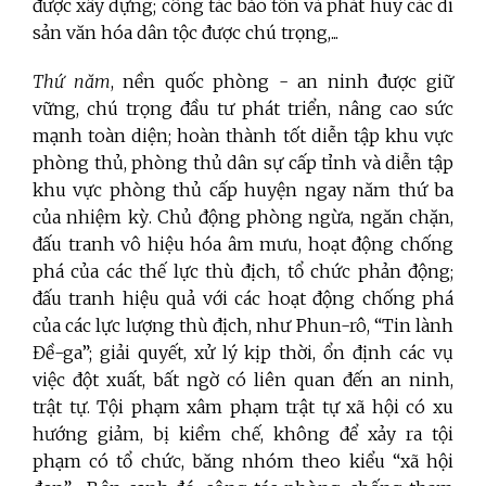
được xây dựng; công tác bảo tồn và phát huy các di
sản văn hóa dân tộc được chú trọng,...
Thứ năm
, nền quốc phòng - an ninh được giữ
vững, chú trọng đầu tư phát triển, nâng cao sức
mạnh toàn diện; hoàn thành tốt diễn tập khu vực
phòng thủ, phòng thủ dân sự cấp tỉnh và diễn tập
khu vực phòng thủ cấp huyện ngay năm thứ ba
của nhiệm kỳ. Chủ động phòng ngừa, ngăn chặn,
đấu tranh vô hiệu hóa âm mưu, hoạt động chống
phá của các thế lực thù địch, tổ chức phản động;
đấu tranh hiệu quả với các hoạt động chống phá
của các lực lượng thù địch, như Phun-rô, “Tin lành
Đề-ga”; giải quyết, xử lý kịp thời, ổn định các vụ
việc đột xuất, bất ngờ có liên quan đến an ninh,
trật tự. Tội phạm xâm phạm trật tự xã hội có xu
hướng giảm, bị kiềm chế, không để xảy ra tội
phạm có tổ chức, băng nhóm theo kiểu “xã hội