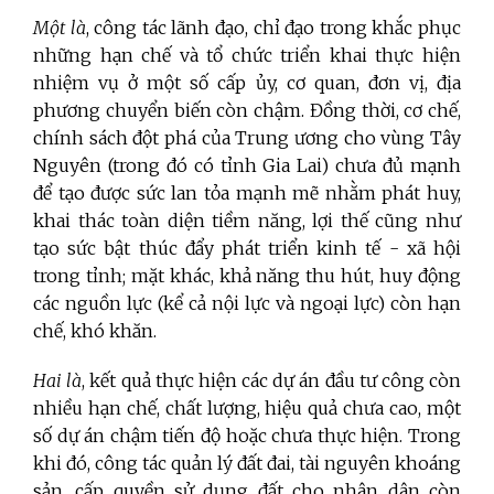
Một là
, công tác
lãnh đạo, chỉ đạo trong khắc phục
những hạn chế và tổ chức triển khai thực hiện
nhiệm vụ ở một số cấp ủy, cơ quan, đơn vị, địa
phương chuyển biến còn chậm. Đồng thời, cơ chế,
chính sách đột phá của Trung ương cho vùng Tây
Nguyên (trong đó có tỉnh Gia Lai) chưa đủ mạnh
để tạo được sức lan tỏa mạnh mẽ nhằm phát huy,
khai thác toàn diện tiềm năng, lợi thế cũng như
tạo sức bật thúc đẩy phát triển kinh tế - xã hội
trong tỉnh; mặt khác, khả năng thu hút, huy động
các nguồn lực (kể cả nội lực và ngoại lực) còn hạn
chế, khó khăn.
Hai là
, kết quả thực hiện các dự án đầu tư công còn
nhiều hạn chế, chất lượng, hiệu quả chưa cao, một
số dự án chậm tiến độ hoặc chưa thực hiện. Trong
khi đó, công tác quản lý đất đai, tài nguyên khoáng
sản, cấp quyền sử dụng đất cho nhân dân còn