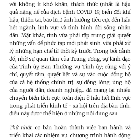
với không ít khó khăn, thách thức (nhất là hậu
quả nặng nề của dịch bệnh COVID-19, biến đổi khí
hậu, thiên tai, bão lũ,...) ảnh hưởng tiêu cực đến hầu
hết ngành, lĩnh vực và tình hình đời sống nhân
dân. Mặt khác, tỉnh vừa phải tập trung giải quyết
những vấn đề phức tạp mới phát sinh, vừa phải xử
lý những hạn chế từ thời kỳ trước. Trong bối cảnh
đó, nhờ sự quan tâm của Trung ương, sự lãnh đạo
của Tỉnh ủy, Ban Thường vụ Tỉnh ủy; cùng với ý
chí, quyết tâm, quyết liệt và sự vào cuộc đồng bộ
của cả hệ thống chính trị; sự đồng lòng, ủng hộ
của người dân, doanh nghiệp,... đã mang lại nhiều
chuyển biến tích cực, toàn diện ở hầu hết lĩnh vực
trong phát triển kinh tế - xã hội trên địa bàn tỉnh,
điều này được thể hiện ở những nội dung sau:
Thứ nhất
, cơ bản hoàn thành việc ban hành và
triển khai các nhiệm vụ, chương trình hành động