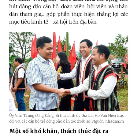
hút đông đảo cán bộ, đoàn viên, hội viên và nhân
dân tham gia,... góp phần thực hiện thắng lợi các
mục tiêu kinh tế - xã hội trên địa bàn.
Ủy Viên Trung ương Đảng, Bí thư Tỉnh ủy Gia Lai Hồ Văn Niên trao
đổi với các cán bộ trẻ đồng bào dân tộc thiểu số_Nguồn: nhadan.vn
Một số khó khăn, thách thức đặt ra