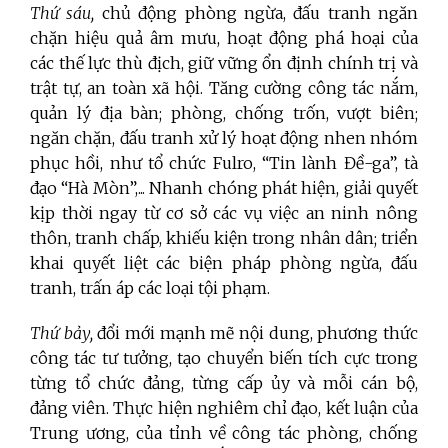
Thứ sáu,
chủ động phòng ngừa, đấu tranh ngăn
chặn hiệu quả âm mưu, hoạt động phá hoại của
các thế lực thù địch, giữ vững ổn định chính trị và
trật tự, an toàn xã hội. Tăng cường công tác nắm,
quản lý địa bàn; phòng, chống trốn, vượt biên;
ngăn chặn, đấu tranh xử lý hoạt động nhen nhóm
phục hồi, như tổ chức Fulro, “Tin lành Đề-ga”, tà
đạo “Hà Mòn”,... Nhanh chóng phát hiện, giải quyết
kịp thời ngay từ cơ sở các vụ việc an ninh nông
thôn, tranh chấp, khiếu kiện trong nhân dân; triển
khai quyết liệt các biện pháp phòng ngừa, đấu
tranh, trấn áp các loại tội phạm.
Thứ bảy,
đổi mới mạnh mẽ nội dung, phương thức
công tác tư tưởng, tạo chuyển biến tích cực trong
từng tổ chức đảng, từng cấp ủy và mỗi cán bộ,
đảng viên. Thực hiện nghiêm chỉ đạo, kết luận của
Trung ương, của tỉnh về công tác phòng, chống