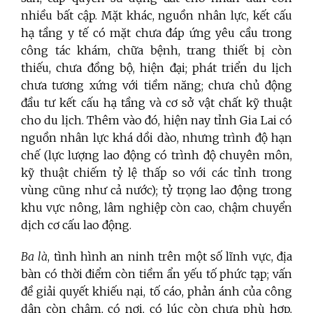
nhiều bất cập. Mặt khác, nguồn nhân lực, kết cấu
hạ tầng y tế có mặt chưa đáp ứng yêu cầu trong
công tác khám, chữa bệnh, trang thiết bị còn
thiếu, chưa đồng bộ, hiện đại; phát triển du lịch
chưa tương xứng với tiềm năng; chưa chủ động
đầu tư kết cấu hạ tầng và cơ sở vật chất kỹ thuật
cho du lịch. Thêm vào đó, hiện nay tỉnh Gia Lai có
nguồn nhân lực khá dồi dào, nhưng trình độ hạn
chế (lực lượng lao động có trình độ chuyên môn,
kỹ thuật chiếm tỷ lệ thấp so với các tỉnh trong
vùng cũng như cả nước); tỷ trọng lao động trong
khu vực nông, lâm nghiệp còn cao, chậm chuyển
dịch cơ cấu lao động.
Ba là
, tình hình an ninh trên một số lĩnh vực, địa
bàn có thời điểm còn tiềm ẩn yếu tố phức tạp; vấn
đề giải quyết khiếu nại, tố cáo, phản ánh của công
dân còn chậm, có nơi, có lúc còn chưa phù hợp,