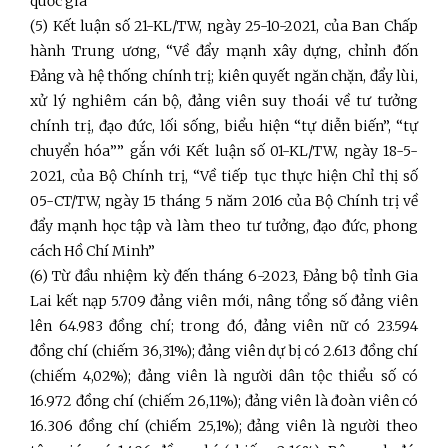
quốc gia
(5)
Kết luận số 21-KL/TW, ngày 25-10-2021, của Ban Chấp
hành Trung ương, “Về đẩy mạnh xây dựng, chỉnh đốn
Đảng và hệ thống chính trị; kiên quyết ngăn chặn, đẩy lùi,
xử lý nghiêm cán bộ, đảng viên suy thoái về tư tưởng
chính trị, đạo đức, lối sống, biểu hiện “tự diễn biến”, “tự
chuyển hóa””
gắn với Kết luận số 01-KL/TW, ngày 18-5-
2021, của Bộ Chính trị, “Về tiếp tục thực hiện Chỉ thị số
05-CT/TW, ngày 15 tháng 5 năm 2016 của Bộ Chính trị về
đẩy mạnh học tập và làm theo tư tưởng, đạo đức, phong
cách Hồ Chí Minh”
(6) Từ đầu nhiệm kỳ đến tháng 6-2023, Đảng bộ tỉnh Gia
Lai kết nạp 5.709 đảng viên mới, nâng tổng số đảng viên
lên 64.983 đồng chí; trong đó, đảng viên nữ có 23.594
đồng chí (chiếm 36,31%); đảng viên dự bị có 2.613 đồng chí
(chiếm 4,02%); đảng viên là người dân tộc thiểu số có
16.972 đồng chí (chiếm 26,11%); đảng viên là đoàn viên có
16.306 đồng chí (chiếm 25,1%); đảng viên là người theo