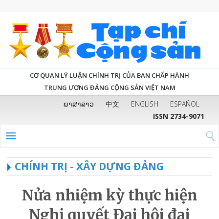
CƠ QUAN LÝ LUẬN CHÍNH TRỊ CỦA BAN CHẤP HÀNH
TRUNG ƯƠNG ĐẢNG CỘNG SẢN VIỆT NAM
ພາສາລາວ
中文
ENGLISH
ESPAÑOL
ISSN 2734-9071
CHÍNH TRỊ - XÂY DỰNG ĐẢNG
Nửa nhiệm kỳ thực hiện
Nghị quyết Đại hội đại