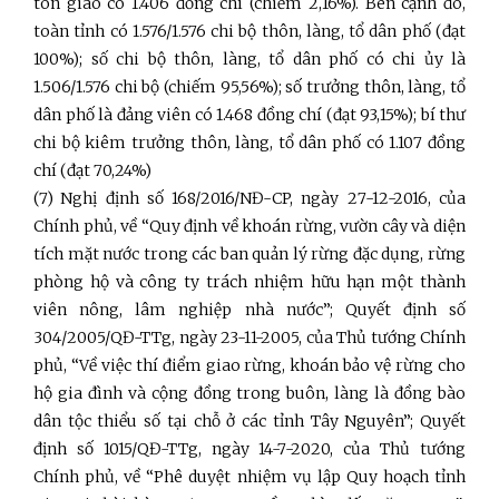
tôn giáo có 1.406 đồng chí (chiếm 2,16%). Bên cạnh đó,
toàn tỉnh có 1.576/1.576 chi bộ thôn, làng, tổ dân phố (đạt
100%); số chi bộ thôn, làng, tổ dân phố có chi ủy là
1.506/1.576 chi bộ (chiếm 95,56%); số trưởng thôn, làng, tổ
dân phố là đảng viên có 1.468 đồng chí (đạt 93,15%); bí thư
chi bộ kiêm trưởng thôn, làng, tổ dân phố có 1.107 đồng
chí (đạt 70,24%)
(7)
Nghị định số 168/2016/NĐ-CP, ngày 27-12-2016, của
Chính phủ, về “Quy định về khoán rừng, vườn cây và diện
tích mặt nước trong các ban quản lý rừng đặc dụng, rừng
phòng hộ và công ty trách nhiệm hữu hạn một thành
viên nông, lâm nghiệp nhà nước”; Quyết định số
304/2005/QĐ-TTg, ngày 23-11-2005, của Thủ tướng Chính
phủ, “Về việc thí điểm giao rừng, khoán bảo vệ rừng cho
hộ gia đình và cộng đồng trong buôn, làng là đồng bào
dân tộc thiểu số tại chỗ ở các tỉnh Tây Nguyên”; Quyết
định số 1015/QĐ-TTg, ngày 14-7-2020, của Thủ tướng
Chính phủ, về “Phê duyệt nhiệm vụ lập Quy hoạch tỉnh