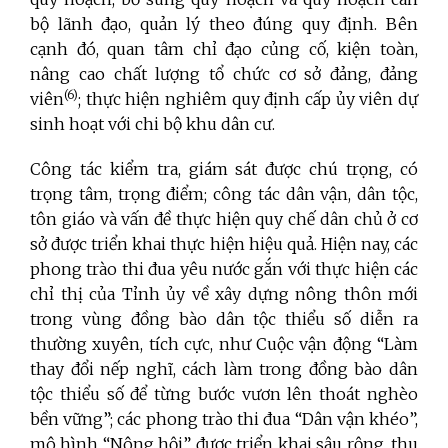
bộ lãnh đạo, quản lý theo đúng quy định. Bên
cạnh đó, quan tâm chỉ đạo củng cố, kiện toàn,
nâng cao chất lượng tổ chức cơ sở đảng, đảng
(6)
viên
; thực hiện nghiêm quy định cấp ủy viên dự
sinh hoạt với chi bộ khu dân cư.
Công tác kiểm tra, giám sát được chú trọng, có
trọng tâm, trọng điểm; công tác dân vận, dân tộc,
tôn giáo và vấn đề thực hiện quy chế dân chủ ở cơ
sở được triển khai thực hiện hiệu quả. Hiện nay, các
phong trào thi đua yêu nước gắn với thực hiện các
chỉ thị của Tỉnh ủy về xây dựng nông thôn mới
trong vùng đồng bào dân tộc thiểu số diễn ra
thường xuyên, tích cực, như Cuộc vận động “Làm
thay đổi nếp nghĩ, cách làm trong đồng bào dân
tộc thiểu số để từng bước vươn lên thoát nghèo
bền vững”; các phong trào thi đua “Dân vận khéo”,
mô hình “Nông hội” được triển khai sâu rộng, thu