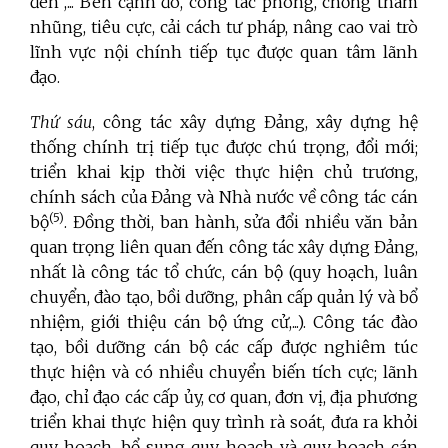
đen”,... Bên cạnh đó, công tác phòng, chống tham
nhũng, tiêu cực, cải cách tư pháp, nâng cao vai trò
lĩnh vực nội chính tiếp tục được quan tâm lãnh
đạo.
Thứ sáu
, công tác xây dựng Đảng, xây dựng hệ
thống chính trị tiếp tục được chú trọng, đổi mới;
triển khai kịp thời việc thực hiện chủ trương,
chính sách của Đảng và Nhà nước về công tác cán
(5)
bộ
. Đồng thời, ban hành, sửa đổi nhiều văn bản
quan trọng liên quan đến công tác xây dựng Đảng,
nhất là công tác tổ chức, cán bộ (quy hoạch, luân
chuyển, đào tạo, bồi dưỡng, phân cấp quản lý và bổ
nhiệm, giới thiệu cán bộ ứng cử,...). Công tác đào
tạo, bồi dưỡng cán bộ các cấp được nghiêm túc
thực hiện và có nhiều chuyển biến tích cực; lãnh
đạo, chỉ đạo các cấp ủy, cơ quan, đơn vị, địa phương
triển khai thực hiện quy trình rà soát, đưa ra khỏi
quy hoạch, bổ sung quy hoạch và quy hoạch cán