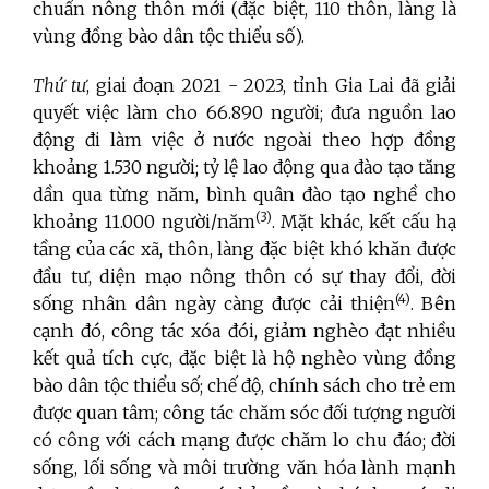
chuẩn nông thôn mới (đặc biệt, 110 thôn, làng là
vùng đồng bào dân tộc thiểu số).
Thứ tư
, giai đoạn 2021 - 2023, tỉnh Gia Lai đã giải
quyết việc làm cho 66.890 người; đưa nguồn lao
động đi làm việc ở nước ngoài theo hợp đồng
khoảng 1.530 người; tỷ lệ lao động qua đào tạo tăng
dần qua từng năm, bình quân đào tạo nghề cho
(3)
khoảng 11.000 người/năm
. Mặt khác, kết cấu hạ
tầng của các xã, thôn, làng đặc biệt khó khăn được
đầu tư, diện mạo nông thôn có sự thay đổi, đời
(4)
sống nhân dân ngày càng được cải thiện
. Bên
cạnh đó, công tác xóa đói, giảm nghèo đạt nhiều
kết quả tích cực, đặc biệt là hộ nghèo vùng đồng
bào dân tộc thiểu số; chế độ, chính sách cho trẻ em
được quan tâm; công tác chăm sóc đối tượng người
có công với cách mạng được chăm lo chu đáo; đời
sống, lối sống và môi trường văn hóa lành mạnh