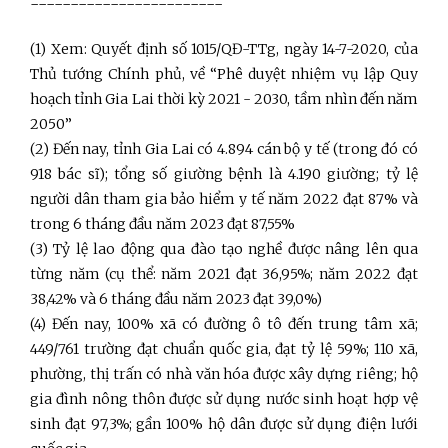
------------------------
(1) Xem: Quyết định số 1015/QĐ-TTg, ngày 14-7-2020, của
Thủ tướng Chính phủ, về “Phê duyệt nhiệm vụ lập Quy
hoạch tỉnh Gia Lai thời kỳ 2021 - 2030, tầm nhìn đến năm
2050”
(2) Đến nay, tỉnh Gia Lai có 4.894 cán bộ y tế (trong đó có
918 bác sĩ); tổng số giường bệnh là 4.190 giường; tỷ lệ
người dân tham gia bảo hiểm y tế năm 2022 đạt 87% và
trong 6 tháng đầu năm 2023 đạt 87,55%
(3) Tỷ lệ lao động qua đào tạo nghề được nâng lên qua
từng năm (cụ thể: năm 2021 đạt 36,95%; năm 2022 đạt
38,42% và 6 tháng đầu năm 2023 đạt 39,0%)
(4) Đến nay, 100% xã có đường ô tô đến trung tâm xã;
449/761 trường đạt chuẩn quốc gia, đạt tỷ lệ 59%; 110 xã,
phường, thị trấn có nhà văn hóa được xây dựng riêng; hộ
gia đình nông thôn được sử dụng nước sinh hoạt hợp vệ
sinh đạt 97,3%; gần 100% hộ dân được sử dụng điện lưới