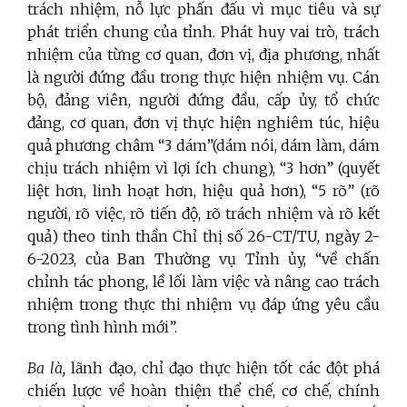
trách nhiệm, nỗ lực phấn đấu vì mục tiêu và sự
phát triển chung của tỉnh. Phát huy vai trò, trách
nhiệm của từng cơ quan, đơn vị, địa phương, nhất
là người đứng đầu trong thực hiện nhiệm vụ. Cán
bộ, đảng viên, người đứng đầu, cấp ủy, tổ chức
đảng, cơ quan, đơn vị thực hiện nghiêm túc, hiệu
quả phương châm “3 dám”(dám nói, dám làm, dám
chịu trách nhiệm vì lợi ích chung), “3 hơn”
(quyết
liệt hơn, linh hoạt hơn, hiệu quả hơn), “5 rõ”
(rõ
người, rõ việc, rõ tiến độ, rõ trách nhiệm và rõ kết
quả) theo tinh thần Chỉ thị số 26-CT/TU, ngày 2-
6-2023, của Ban Thường vụ Tỉnh ủy, “về chấn
chỉnh tác phong, lề lối làm việc và nâng cao trách
nhiệm trong thực thi nhiệm vụ đáp ứng yêu cầu
trong tình hình mới”.
Ba là,
lãnh đạo, chỉ đạo thực hiện tốt các đột phá
chiến lược về hoàn thiện thể chế, cơ chế, chính