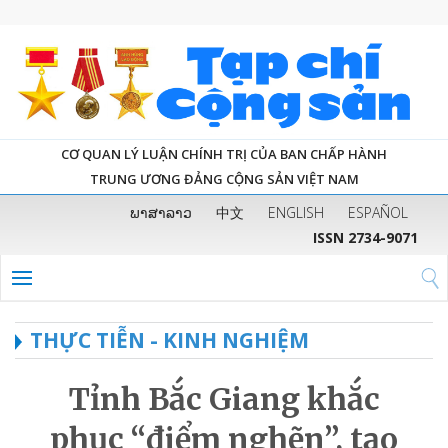
CƠ QUAN LÝ LUẬN CHÍNH TRỊ CỦA BAN CHẤP HÀNH
TRUNG ƯƠNG ĐẢNG CỘNG SẢN VIỆT NAM
ພາສາລາວ
中文
ENGLISH
ESPAÑOL
ISSN 2734-9071
THỰC TIỄN - KINH NGHIỆM
Tỉnh Bắc Giang khắc
phục “điểm nghẽn”, tạo