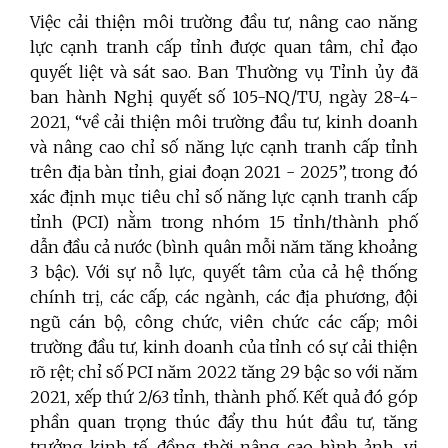
Việc cải thiện môi trường đầu tư, nâng cao năng
lực cạnh tranh cấp tỉnh được quan tâm, chỉ đạo
quyết liệt và sát sao. Ban Thường vụ Tỉnh ủy đã
ban hành Nghị quyết số 105-NQ/TU,
ngày 28-4-
2021, “về cải thiện môi trường đầu tư, kinh doanh
và nâng cao chỉ số năng lực cạnh tranh cấp tỉnh
trên địa bàn tỉnh, giai đoạn 2021 - 2025”, trong đó
xác định mục tiêu chỉ số năng lực cạnh tranh cấp
tỉnh (PCI) nằm trong nhóm 15 tỉnh/thành phố
dẫn đầu cả nước (bình quân mỗi năm tăng khoảng
3 bậc)
.
Với sự nỗ lực, quyết tâm của cả hệ thống
chính trị, các cấp, các ngành, các địa phương, đội
ngũ cán bộ, công chức, viên chức các cấp; môi
trường đầu tư, kinh doanh của tỉnh có sự cải thiện
rõ rệt; chỉ số PCI năm 2022 tăng 29 bậc so với năm
2021, xếp thứ 2/63 tỉnh, thành phố. Kết quả đó góp
phần quan trọng thúc đẩy thu hút đầu tư, tăng
trưởng kinh tế, đồng thời nâng cao hình ảnh, vị