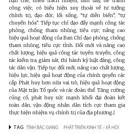
hạn chế, thiếu trách nhiệm, đùn đẩy, né tránh
công việc, có biểu hiện suy thoái về tư tưởng
chính trị, đạo đức, lối sống, “tự diễn biến”, “tự
chuyển hóa”. Tiếp tục chỉ đạo đẩy mạnh công tác
phòng, chống tham nhũng, tiêu cực; nâng cao
hiệu quả hoạt động của Ban Chỉ đạo phòng, chống
tham nhũng, tiêu cực tỉnh. Đổi mới và nâng cao
chất lượng, hiệu quả công tác tuyên truyền, công
tác kiểm tra, giám sát, thi hành kỷ luật đảng, công
tác dân vận. Tiếp tục đổi mới, nâng cao chất lượng,
hiệu lực, hiệu quả hoạt động của chính quyền các
cấp. Phát huy hơn nữa vai trò, hiệu quả hoạt động
của Mặt trận Tổ quốc và các đoàn thể. Tăng cường
củng cố, phát huy sức mạnh khối đại đoàn kết
toàn dân, vận động nhân dân tích cực tham gia
thực hiện nhiệm vụ chính trị của địa phương./.
TAG
TỈNH BẮC GIANG
PHÁT TRIỂN KINH TẾ - XÃ HỘI