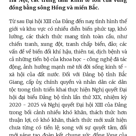
đồng bằng sông Hồng và miền Bắc.
Từ sau Đại hội XIII của Đảng đến nay, tình hình thế
giới và khu vực có nhiều diễn biến phức tạp, khó
lường, các thách thức mang tính toàn cầu, như
chiến tranh, xung đột, tranh chấp biển, đảo; các
vấn đề về biến đổi khí hậu, thiên tai, dịch bệnh và
cả những tiến bộ của khoa học - công nghệ đã tác
động, ảnh hưởng mạnh mẽ tới đời sống kinh tế -
xã hội của đất nước. Đối với Đảng bộ tỉnh Bắc
Giang, cấp ủy, chính quyền và nhân dân các dân
tộc trong tỉnh triển khai thực hiện Nghị quyết Đại
hội đại biểu Đảng bộ tỉnh lần thứ XIX, nhiệm kỳ
2020 - 2025 và Nghị quyết Đại hội XIII của Đảng
trong bối cảnh nhiều khó khăn, thách thức hơn
thuận lợi, có khó khăn, thách thức mới xuất hiện
chưa từng có tiền lệ; song với sự quyết tâm, đổi
mới sáng tạo, đoàn kết, chung sức, đồng lòng của