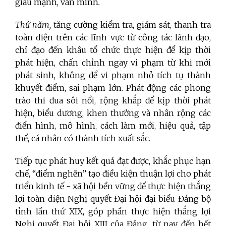
giàu mạnh, văn minh
.
Thứ năm,
tăng cường kiểm tra, giám sát, thanh tra
toàn diện trên các lĩnh vực từ công tác lãnh đạo,
chỉ đạo đến khâu tổ chức thực hiện để kịp thời
phát hiện, chấn chỉnh ngay vi phạm từ khi mới
phát sinh, không để vi phạm nhỏ tích tụ thành
khuyết điểm, sai phạm lớn. Phát động các phong
trào thi đua sôi nổi, rộng khắp để kịp thời phát
hiện, biểu dương, khen thưởng và nhân rộng các
điển hình, mô hình, cách làm mới, hiệu quả, tập
thể, cá nhân có thành tích xuất sắc.
Tiếp tục phát huy kết quả đạt được, khắc phục hạn
chế, “điểm nghẽn” tạo điều kiện thuận lợi cho phát
triển kinh tế - xã hội bền vững để thực hiện thắng
lợi toàn diện Nghị quyết Đại hội đại biểu Đảng bộ
tỉnh lần thứ XIX, góp phần thực hiện thắng lợi
Nghị quyết Đại hội XIII của Đảng, từ nay đến hết