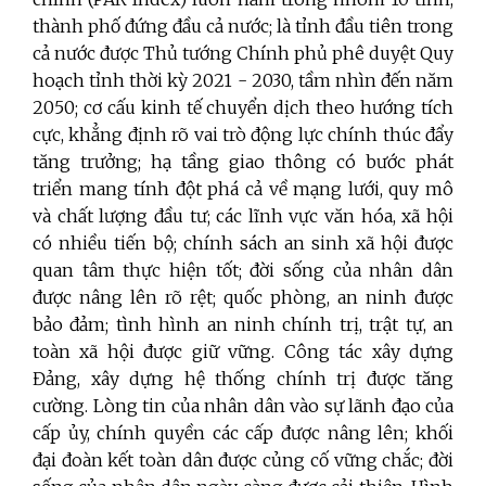
thành phố đứng đầu cả nước; là tỉnh đầu tiên trong
cả nước được Thủ tướng Chính phủ phê duyệt Quy
hoạch tỉnh thời kỳ 2021 - 2030, tầm nhìn đến năm
2050; cơ cấu kinh tế chuyển dịch theo hướng tích
cực, khẳng định rõ vai trò động lực chính thúc đẩy
tăng trưởng; hạ tầng giao thông có bước phát
triển mang tính đột phá cả về mạng lưới, quy mô
và chất lượng đầu tư; các lĩnh vực văn hóa, xã hội
có nhiều tiến bộ; chính sách an sinh xã hội được
quan tâm thực hiện tốt; đời sống của nhân dân
được nâng lên rõ rệt; quốc phòng, an ninh được
bảo đảm; tình hình an ninh chính trị, trật tự, an
toàn xã hội được giữ vững. Công tác xây dựng
Đảng, xây dựng hệ thống chính trị được tăng
cường. Lòng tin của nhân dân vào sự lãnh đạo của
cấp ủy, chính quyền các cấp được nâng lên; khối
đại đoàn kết toàn dân được củng cố vững chắc; đời