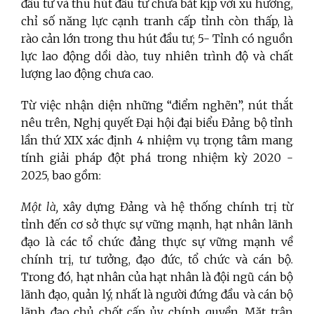
đầu tư và thu hút đầu tư chưa bắt kịp với xu hướng,
chỉ số năng lực cạnh tranh cấp tỉnh còn thấp, là
rào cản lớn trong thu hút đầu tư; 5- Tỉnh có nguồn
lực lao động dồi dào, tuy nhiên trình độ và chất
lượng lao động chưa cao.
Từ việc nhận diện những “điểm nghẽn”, nút thắt
nêu trên, Nghị quyết Đại hội đại biểu Đảng bộ tỉnh
lần thứ XIX xác định 4 nhiệm vụ trọng tâm mang
tính giải pháp đột phá trong nhiệm kỳ 2020 -
2025, bao gồm:
Một là,
xây dựng Đảng và hệ thống chính trị từ
tỉnh đến cơ sở thực sự vững mạnh, hạt nhân lãnh
đạo là các tổ chức đảng thực sự vững mạnh về
chính trị, tư tưởng, đạo đức, tổ chức và cán bộ.
Trong đó, hạt nhân của hạt nhân là đội ngũ cán bộ
lãnh đạo, quản lý, nhất là người đứng đầu và cán bộ
lãnh đạo chủ chốt cấp ủy, chính quyền, Mặt trận