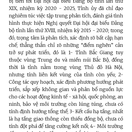
bị tiến tới Đại hội đại biểu Đảng bộ tỉnh lần thứ
XIX, nhiệm kỳ 2020 - 2025, Tỉnh ủy đã chỉ đạo
nghiêm túc việc tập trung phân tích, đánh giá tình
hình thực hiện Nghị quyết Đại hội đại biểu Đảng
bộ tỉnh lần thứ XVIII, nhiệm kỳ 2015 - 2020; trong
đó, trọng tâm là phân tích, xác định rõ bất cập, hạn
chế; thẳng thắn chỉ rõ những “điểm nghẽn” cản
trở sự phát triển, đó là: 1- Tỉnh Bắc Giang tuy
thuộc vùng Trung du và miền núi Bắc Bộ, đồng
thời là tỉnh nằm trong vùng Thủ đô Hà Nội,
nhưng tính liên kết vùng của tỉnh còn yếu; 2-
Công tác quy hoạch, xác định phương hướng phát
triển, sắp xếp không gian và phân bổ nguồn lực
cho các hoạt động kinh tế - xã hội, quốc phòng, an
ninh, bảo vệ môi trường còn lúng túng, chưa có
tính định hướng tổng thể; 3-
Kết cấu hạ tầng, nhất
là hạ tầng giao thông còn thiếu đồng bộ, chưa có
tính đột phá để tăng cường kết nối; 4-
Môi trường