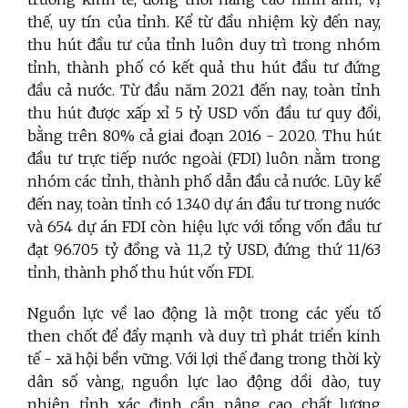
thế, uy tín của tỉnh. Kể từ đầu nhiệm kỳ đến nay,
thu hút đầu tư của tỉnh luôn duy trì trong nhóm
tỉnh, thành phố có kết quả thu hút đầu tư đứng
đầu cả nước. Từ đầu năm 2021 đến nay, toàn tỉnh
thu hút được xấp xỉ 5 tỷ USD vốn đầu tư quy đổi,
bằng trên 80% cả giai đoạn 2016 - 2020. Thu hút
đầu tư trực tiếp nước ngoài (FDI) luôn nằm trong
nhóm các tỉnh, thành phố dẫn đầu cả nước. Lũy kế
đến nay, toàn tỉnh có 1.340 dự án đầu tư trong nước
và 654 dự án FDI còn hiệu lực với tổng vốn đầu tư
đạt 96.705 tỷ đồng và 11,2 tỷ USD, đứng thứ 11/63
tỉnh, thành phố thu hút vốn FDI.
Nguồn lực về lao động là một trong các yếu tố
then chốt để đẩy mạnh và duy trì phát triển kinh
tế - xã hội bền vững. Với lợi thế đang trong thời kỳ
dân số vàng, nguồn lực lao động dồi dào, tuy
nhiên tỉnh xác định cần nâng cao chất lượng