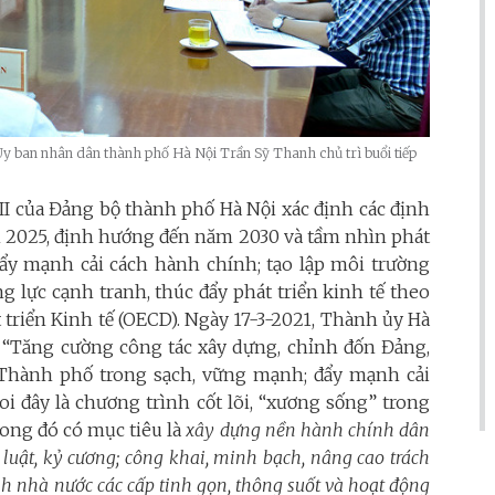
Ủy ban nhân dân thành phố Hà Nội Trần Sỹ Thanh chủ trì buổi tiếp
II của Đảng bộ thành phố Hà Nội xác định các định
 2025, định hướng đến năm 2030 và tầm nhìn phát
đẩy mạnh cải cách hành chính; tạo lập môi trường
g lực cạnh tranh, thúc đẩy phát triển kinh tế theo
 triển Kinh tế (OECD). Ngày 17-3-2021, Thành ủy Hà
“Tăng cường công tác xây dựng, chỉnh đốn Đảng,
 Thành phố trong sạch, vững mạnh; đẩy mạnh cải
oi đây là chương trình cốt lõi, “xương sống” trong
rong đó có mục tiêu là
xây dựng nền hành chính dân
 luật, kỷ cương; công khai, minh bạch, nâng cao trách
h nhà nước các cấp tinh gọn, thông suốt và hoạt động