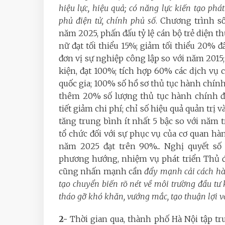
hiệu lực, hiệu quả; có năng lực kiến tạo ph
phủ điện tử, chính phủ số
. Chương trình số
năm 2025, phấn đấu tỷ lệ cán bộ trẻ diện th
nữ đạt tối thiểu 15%; giảm tối thiểu 20% 
đơn vị sự nghiệp công lập so với năm 2015
kiện, đạt 100%; tích hợp 60% các dịch vụ 
quốc gia; 100% số hồ sơ thủ tục hành chính 
thêm 20% số lượng thủ tục hành chính đư
tiết giảm chi phí; chỉ số hiệu quả quản trị
tăng trung bình ít nhất 5 bậc so với năm t
tổ chức đối với sự phục vụ của cơ quan hà
năm 2025 đạt trên 90%... Nghị quyết số
phương hướng, nhiệm vụ phát triển Thủ 
cũng nhấn mạnh cần
đẩy mạnh cải cách hàn
tạo chuyển biến rõ nét về môi trường đầu tư
tháo gỡ khó khăn, vướng mắc, tạo thuận lợi v
2-
Thời gian qua, thành phố Hà Nội tập t