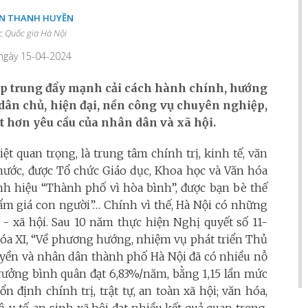
ẦN THANH HUYỀN
c Quốc gia Hà Nội
 ngày 15-04-2024
ập trung đẩy mạnh cải cách hành chính, hướng
dân chủ, hiện đại, nền công vụ chuyên nghiệp,
t hơn yêu cầu của nhân dân và xã hội.
iệt quan trọng, là trung tâm chính trị, kinh tế, văn
ả nước, được Tổ chức Giáo dục, Khoa học và Văn hóa
nh hiệu “Thành phố vì hòa bình”, được bạn bè thế
phẩm giá con người”… Chính vì thế, Hà Nội có những
ế - xã hội. Sau 10 năm thực hiện Nghị quyết số 11-
hóa XI, “Về phương hướng, nhiệm vụ phát triển Thủ
quyền và nhân dân thành phố Hà Nội đã có nhiều nỗ
 trưởng bình quân đạt 6,83%/năm, bằng 1,15 lần mức
 định chính trị, trật tự, an toàn xã hội; văn hóa,