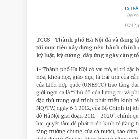
TS TR
Đại họ
00:42,
TCCS - Thành phố Hà Nội đã và đang t
tới mục tiêu xây dựng nền hành chính 
kỷ luật, kỷ cương, đáp ứng ngày càng tố
1-
Thành phố Hà Nội có vai trò, vị trí đặc b
hóa, khoa học, giáo dục, là trái tim của c
của Liên hợp quốc (UNESCO) trao tặng da
giới ngợi ca là “Thủ đô của lương tri và 
đặc thù trong quá trình phát triển kinh t
NQ/TW, ngày 6-1-2012, của Bộ Chính trị k
đô Hà Nội giai đoạn 2011 - 2020”, chính 
lực, quyết tâm để phát triển kinh tế (tăng
tăng trưởng chung của cả nước), bảo đảm ổn