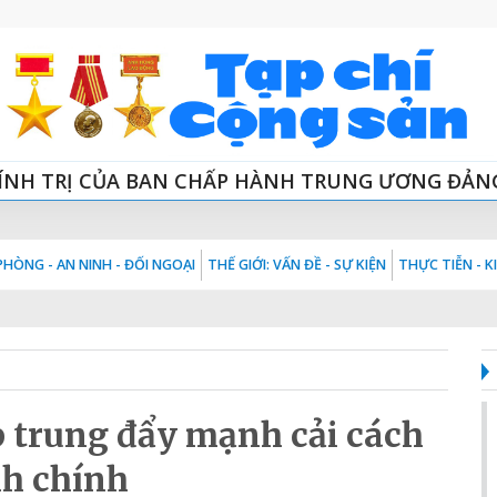
ÍNH TRỊ CỦA BAN CHẤP HÀNH TRUNG ƯƠNG ĐẢN
HÒNG - AN NINH - ĐỐI NGOẠI
THẾ GIỚI: VẤN ĐỀ - SỰ KIỆN
THỰC TIỄN - 
 trung đẩy mạnh cải cách
h chính