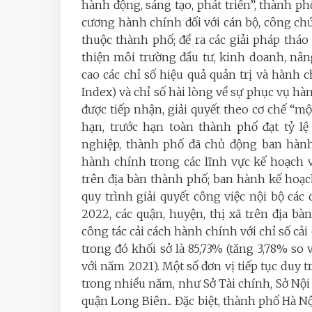
hành động, sáng tạo, phát triển”, thành ph
cương hành chính đối với cán bộ, công chức
thuộc thành phố; đề ra các giải pháp tháo
thiện môi trường đầu tư, kinh doanh, nân
cao các chỉ số hiệu quả quản trị và hành 
Index) và chỉ số hài lòng về sự phục vụ hà
được tiếp nhận, giải quyết theo cơ chế “mộ
hạn, trước hạn toàn thành phố đạt tỷ lệ
nghiệp, thành phố đã chủ động ban hành
hành chính trong các lĩnh vực kế hoạch v
trên địa bàn thành phố; ban hành kế hoạch
quy trình giải quyết công việc nội bộ c
2022, các quận, huyện, thị xã trên địa bà
công tác cải cách hành chính với chỉ số cả
trong đó khối sở là 85,73% (tăng 3,78% so
với năm 2021). Một số đơn vị tiếp tục duy t
trong nhiều năm, như Sở Tài chính, Sở Nộ
quận Long Biên... Đặc biệt, thành phố Hà Nộ