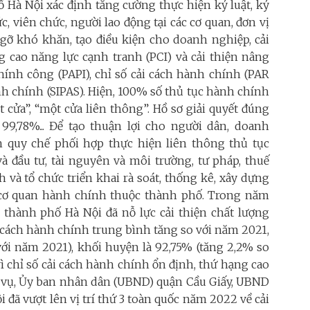
ố Hà Nội xác định tăng cường thực hiện kỷ luật, kỷ
, viên chức, người lao động tại các cơ quan, đơn vị
 gỡ khó khăn, tạo điều kiện cho doanh nghiệp, cải
g cao năng lực cạnh tranh (PCI) và cải thiện nâng
chính công (PAPI), chỉ số cải cách hành chính (PAR
nh chính (SIPAS). Hiện, 100% số thủ tục hành chính
t cửa”, “một cửa liên thông”. Hồ sơ giải quyết đúng
 99,78%... Để tạo thuận lợi cho người dân, doanh
 quy chế phối hợp thực hiện liên thông thủ tục
à đầu tư, tài nguyên và môi trường, tư pháp, thuế
 và tổ chức triển khai rà soát, thống kê, xây dựng
ác cơ quan hành chính thuộc thành phố. Trong năm
n thành phố Hà Nội đã nỗ lực cải thiện chất lượng
i cách hành chính trung bình tăng so với năm 2021,
 với năm 2021), khối huyện là 92,75% (tăng 2,2% so
rì chỉ số cải cách hành chính ổn định, thứ hạng cao
i vụ, Ủy ban nhân dân (UBND) quận Cầu Giấy, UBND
i đã vượt lên vị trí thứ 3 toàn quốc năm 2022 về cải