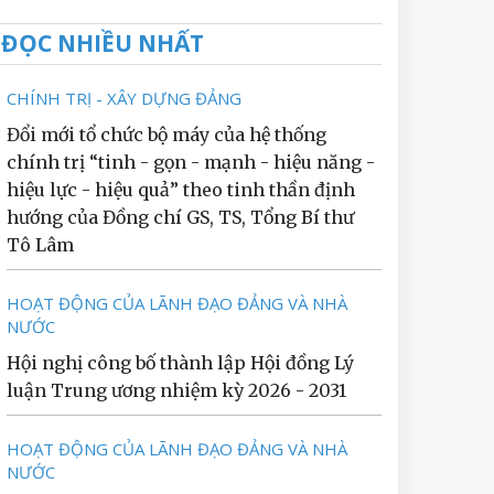
ĐỌC NHIỀU NHẤT
CHÍNH TRỊ - XÂY DỰNG ĐẢNG
Đổi mới tổ chức bộ máy của hệ thống
chính trị “tinh - gọn - mạnh - hiệu năng -
hiệu lực - hiệu quả” theo tinh thần định
hướng của Đồng chí GS, TS, Tổng Bí thư
Tô Lâm
HOẠT ĐỘNG CỦA LÃNH ĐẠO ĐẢNG VÀ NHÀ
NƯỚC
Hội nghị công bố thành lập Hội đồng Lý
luận Trung ương nhiệm kỳ 2026 - 2031
HOẠT ĐỘNG CỦA LÃNH ĐẠO ĐẢNG VÀ NHÀ
NƯỚC