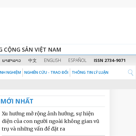
G CỘNG SẢN VIỆT NAM
ພາສາລາວ
中文
ENGLISH
ESPAÑOL
ISSN 2734-9071
KINH NGHIỆM
NGHIÊN CỨU - TRAO ĐỔI
THÔNG TIN LÝ LUẬN
MỚI NHẤT
Xu hướng mở rộng ảnh hưởng, sự hiện
diện của con người ngoài không gian vũ
trụ và những vấn đề đặt ra