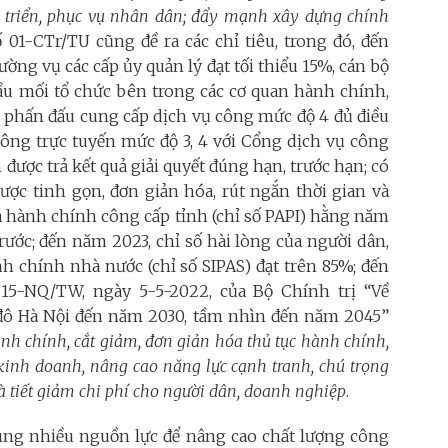
át triển, phục vụ nhân dân; đẩy mạnh xây dựng chính
 01-CTr/TU cũng đề ra các chỉ tiêu, trong đó, đến
ường vụ các cấp ủy quản lý đạt tối thiểu 15%, cán bộ
đầu mối tổ chức bên trong các cơ quan hành chính,
; phấn đấu cung cấp dịch vụ công mức độ 4 đủ điều
công trực tuyến mức độ 3, 4 với Cổng dịch vụ công
được trả kết quả giải quyết đúng hạn, trước hạn; có
ợc tinh gọn, đơn giản hóa, rút ngắn thời gian và
 và hành chính công cấp tỉnh (chỉ số PAPI) hằng năm
rước; đến năm 2023, chỉ số hài lòng của người dân,
nh chính nhà nước (chỉ số SIPAS) đạt trên 85%; đến
 15-NQ/TW, ngày 5-5-2022, của Bộ Chính trị “Về
đô Hà Nội đến năm 2030, tầm nhìn đến năm 2045”
h chính, cắt giảm, đơn giản hóa thủ tục hành chính,
 kinh doanh, nâng cao năng lực cạnh tranh, chú trọng
à tiết giảm chi phí cho người dân, doanh nghiệp
.
rung nhiều nguồn lực để nâng cao chất lượng công