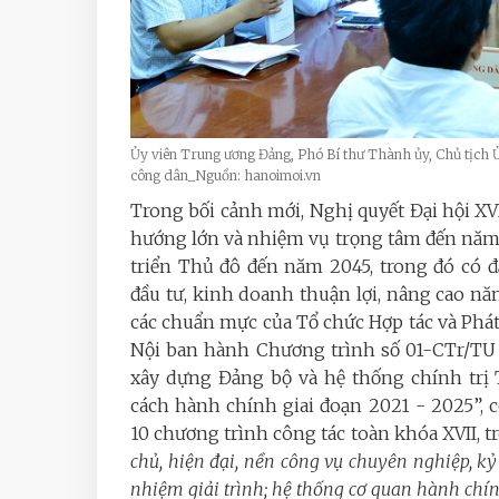
Ủy viên Trung ương Đảng, Phó Bí thư Thành ủy, Chủ tịch 
công dân_Nguồn: hanoimoi.vn
Trong bối cảnh mới, Nghị quyết Đại hội XV
hướng lớn và nhiệm vụ trọng tâm đến năm
triển Thủ đô đến năm 2045, trong đó có 
đầu tư, kinh doanh thuận lợi, nâng cao năn
các chuẩn mực của Tổ chức Hợp tác và Phát
Nội ban hành Chương trình số 01-CTr/TU 
xây dựng Đảng bộ và hệ thống chính trị
cách hành chính giai đoạn 2021 - 2025”, c
10 chương trình công tác toàn khóa XVII, t
chủ, hiện đại, nền công vụ chuyên nghiệp, kỷ
nhiệm giải trình; hệ thống cơ quan hành chín