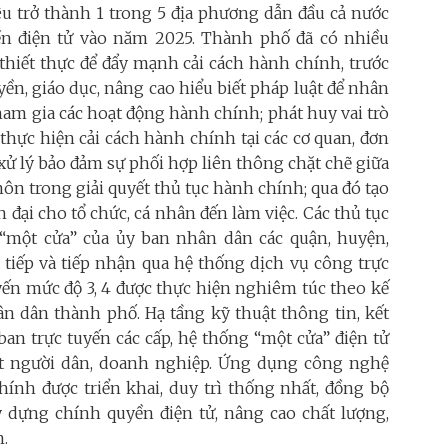
êu trở thành 1 trong 5 địa phương dẫn đầu cả nước
ền điện tử vào năm 2025. Thành phố đã có nhiều
 thiết thực để đẩy mạnh cải cách hành chính, trước
yền, giáo dục, nâng cao hiểu biết pháp luật để nhân
ham gia các hoạt động hành chính; phát huy vai trò
 thực hiện cải cách hành chính tại các cơ quan, đơn
 xử lý bảo đảm sự phối hợp liên thông chặt chẽ giữa
n trong giải quyết thủ tục hành chính; qua đó tạo
đại cho tổ chức, cá nhân đến làm việc. Các thủ tục
“một cửa” của ủy ban nhân dân các quận, huyện,
 tiếp và tiếp nhận qua hệ thống dịch vụ công trực
uyến mức độ 3, 4 được thực hiện nghiêm túc theo kế
ân dân thành phố. Hạ tầng kỹ thuật thông tin, kết
ban trực tuyến các cấp, hệ thống “một cửa” điện tử
ốt người dân, doanh nghiệp. Ứng dụng công nghệ
hính được triển khai, duy trì thống nhất, đồng bộ
 dựng chính quyền điện tử, nâng cao chất lượng,
n.