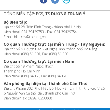
TỔNG BIÊN TẬP: PGS, TS
DƯƠNG TRUNG Ý
Bộ Biên tập:
Địa chỉ: Số 28, Trần Bình Trọng - thành phố Hà Nội
Điện thoại: 024 39429753 - Fax: 024 39429754
Email: bbttccs@tccs.org.vn
Cơ quan Thường trực tại miền Trung - Tây Nguyên:
Địa chỉ: Số 69, đường Xô Viết Nghệ Tĩnh, thành phố Đà Nẵng
Điện thoại: (080) 51 301; Fax: (080) 51 303
Cơ quan Thường trực tại miền Nam:
Địa chỉ: Số 19 Phạm Ngọc Thạch,
Thành phố Hồ Chí Minh
Điện thoại: (080) 84083; Fax: (080) 84081
Văn phòng đại diện tại thành phố Cần Thơ:
Địa chỉ: Phòng 302, Khu Hiệu Bộ, Học viện Chính trị Khu vực IV, số
6 Nguyễn Văn Cừ (nối dài), thành phố Cần Thơ
Điện thoại/Fax: (0292) 6250868