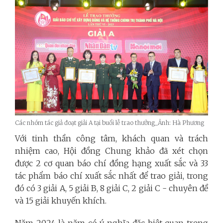
Các nhóm tác giả đoạt giải A tại buổi lễ trao thưởng_Ảnh: Hà Phương
Với tinh thần công tâm, khách quan và trách
nhiệm cao, Hội đồng Chung khảo đã xét chọn
được 2 cơ quan báo chí đồng hạng xuất sắc và 33
tác phẩm báo chí xuất sắc nhất để trao giải, trong
đó có 3 giải A, 5 giải B, 8 giải C, 2 giải C - chuyên đề
và 15 giải khuyến khích.
Năm 2024 là năm có ý nghĩa đặc biệt quan trọng