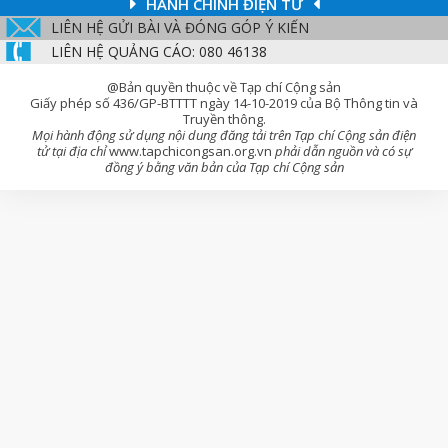
HÀNH CHÍNH ĐIỆN TỬ
LIÊN HỆ GỬI BÀI VÀ ĐÓNG GÓP Ý KIẾN
LIÊN HỆ QUẢNG CÁO: 080 46138
@Bản quyền thuộc về Tạp chí Cộng sản
Giấy phép số 436/GP-BTTTT ngày 14-10-2019 của Bộ Thông tin và
Truyền thông.
Mọi hành động sử dụng nội dung đăng tải trên Tạp chí Cộng sản điện
tử tại địa chỉ
www.tapchicongsan.org.vn
phải dẫn nguồn và có sự
đồng ý bằng văn bản của Tạp chí Cộng sản