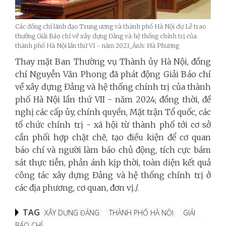
Các đồng chí lãnh đạo Trung ương và thành phố Hà Nội dự Lễ trao
thưởng Giải Báo chí về xây dựng Đảng và hệ thống chính trị của
thành phố Hà Nội lần thứ VI - năm 2023_Ảnh: Hà Phương
Thay mặt Ban Thường vụ Thành ủy Hà Nội, đồng
chí Nguyễn Văn Phong đã phát động Giải Báo chí
về xây dựng Đảng và hệ thống chính trị của
thành
phố
Hà Nội lần thứ VII - năm 2024; đồng thời, đề
nghị các cấp ủy, chính quyền, Mặt trận Tổ quốc, các
tổ chức chính trị - xã hội từ thành phố tới cơ sở
cần phối hợp chặt chẽ, tạo điều kiện để cơ quan
báo chí và người làm báo chủ động, tích cực bám
sát thực tiễn, phản ánh kịp thời, toàn diện kết quả
công tác xây dựng Đảng và hệ thống chính trị ở
các địa phương, cơ quan, đơn vị./.
TAG
XÂY DỰNG ĐẢNG
THÀNH PHỐ HÀ NỘI
GIẢI
BÁO CHÍ