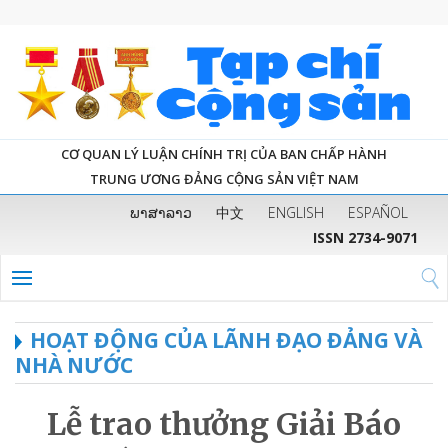
CƠ QUAN LÝ LUẬN CHÍNH TRỊ CỦA BAN CHẤP HÀNH
TRUNG ƯƠNG ĐẢNG CỘNG SẢN VIỆT NAM
ພາສາລາວ
中文
ENGLISH
ESPAÑOL
ISSN 2734-9071
HOẠT ĐỘNG CỦA LÃNH ĐẠO ĐẢNG VÀ
NHÀ NƯỚC
Lễ trao thưởng Giải Báo