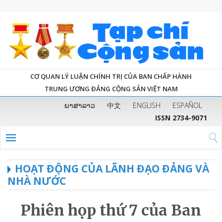
CƠ QUAN LÝ LUẬN CHÍNH TRỊ CỦA BAN CHẤP HÀNH
TRUNG ƯƠNG ĐẢNG CỘNG SẢN VIỆT NAM
ພາສາລາວ
中文
ENGLISH
ESPAÑOL
ISSN 2734-9071
HOẠT ĐỘNG CỦA LÃNH ĐẠO ĐẢNG VÀ
NHÀ NƯỚC
Phiên họp thứ 7 của Ban