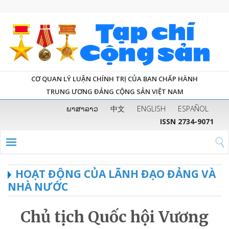
CƠ QUAN LÝ LUẬN CHÍNH TRỊ CỦA BAN CHẤP HÀNH
TRUNG ƯƠNG ĐẢNG CỘNG SẢN VIỆT NAM
ພາສາລາວ
中文
ENGLISH
ESPAÑOL
ISSN 2734-9071
HOẠT ĐỘNG CỦA LÃNH ĐẠO ĐẢNG VÀ
NHÀ NƯỚC
Chủ tịch Quốc hội Vương