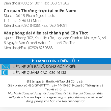
Điện thoại: (080) 51 301; Fax: (080) 51 303
Cơ quan Thường trực tại miền Nam:
Địa chỉ: Số 19 Phạm Ngọc Thạch,
Thành phố Hồ Chí Minh
Điện thoại: (080) 84083; Fax: (080) 84081
Văn phòng đại diện tại thành phố Cần Thơ:
Địa chỉ: Phòng 302, Khu Hiệu Bộ, Học viện Chính trị Khu vực IV, số
6 Nguyễn Văn Cừ (nối dài), thành phố Cần Thơ
Điện thoại/Fax: (0292) 6250868
HÀNH CHÍNH ĐIỆN TỬ
LIÊN HỆ GỬI BÀI VÀ ĐÓNG GÓP Ý KIẾN
LIÊN HỆ QUẢNG CÁO: 080 46138
@Bản quyền thuộc về Tạp chí Cộng sản
Giấy phép số 436/GP-BTTTT ngày 14-10-2019 của Bộ Thông tin và
Truyền thông.
Mọi hành động sử dụng nội dung đăng tải trên Tạp chí Cộng sản điện
tử tại địa chỉ
www.tapchicongsan.org.vn
phải dẫn nguồn và có sự
đồng ý bằng văn bản của Tạp chí Cộng sản