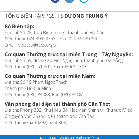
TỔNG BIÊN TẬP: PGS, TS
DƯƠNG TRUNG Ý
Bộ Biên tập:
Địa chỉ: Số 28, Trần Bình Trọng - thành phố Hà Nội
Điện thoại: 024 39429753 - Fax: 024 39429754
Email: bbttccs@tccs.org.vn
Cơ quan Thường trực tại miền Trung - Tây Nguyên:
Địa chỉ: Số 69, đường Xô Viết Nghệ Tĩnh, thành phố Đà Nẵng
Điện thoại: (080) 51 301; Fax: (080) 51 303
Cơ quan Thường trực tại miền Nam:
Địa chỉ: Số 19 Phạm Ngọc Thạch,
Thành phố Hồ Chí Minh
Điện thoại: (080) 84083; Fax: (080) 84081
Văn phòng đại diện tại thành phố Cần Thơ:
Địa chỉ: Phòng 302, Khu Hiệu Bộ, Học viện Chính trị Khu vực IV, số
6 Nguyễn Văn Cừ (nối dài), thành phố Cần Thơ
Điện thoại/Fax: (0292) 6250868
HÀNH CHÍNH ĐIỆN TỬ