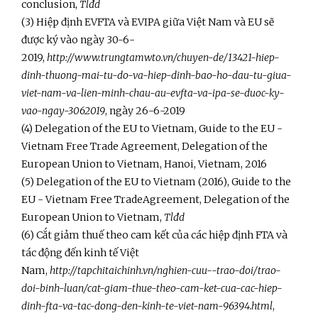
conclusion,
Tlđd
(3) Hiệp định EVFTA và EVIPA giữa Việt Nam và EU sẽ
được ký vào ngày 30-6-
2019,
http://www.trungtamwto.vn/chuyen-de/13421-hiep-
dinh-thuong-mai-tu-do-va-hiep-dinh-bao-ho-dau-tu-giua-
viet-nam-va-lien-minh-chau-au-evfta-va-ipa-se-duoc-ky-
vao-ngay-3062019
, ngày 26-6-2019
(4) Delegation of the EU to Vietnam, Guide to the EU -
Vietnam Free Trade Agreement, Delegation of the
European Union to Vietnam, Hanoi, Vietnam, 2016
(5) Delegation of the EU to Vietnam (2016), Guide to the
EU - Vietnam Free TradeAgreement, Delegation of the
European Union to Vietnam,
Tlđd
(6) Cắt giảm thuế theo cam kết của các hiệp định FTA và
tác động đến kinh tế Việt
Nam,
http://tapchitaichinh.vn/nghien-cuu--trao-doi/trao-
doi-binh-luan/cat-giam-thue-theo-cam-ket-cua-cac-hiep-
dinh-fta-va-tac-dong-den-kinh-te-viet-nam-96394.html
,