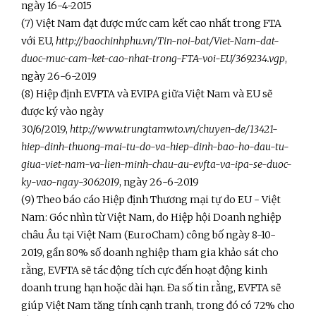
ngày 16-4-2015
(7) Việt Nam đạt được mức cam kết cao nhất trong FTA
với EU,
http://baochinhphu.vn/Tin-noi-bat/Viet-Nam-dat-
duoc-muc-cam-ket-cao-nhat-trong-FTA-voi-EU/369234.vgp
,
ngày 26-6-2019
(8) Hiệp định EVFTA và EVIPA giữa Việt Nam và EU sẽ
được ký vào ngày
30/6/2019,
http://www.trungtamwto.vn/chuyen-de/13421-
hiep-dinh-thuong-mai-tu-do-va-hiep-dinh-bao-ho-dau-tu-
giua-viet-nam-va-lien-minh-chau-au-evfta-va-ipa-se-duoc-
ky-vao-ngay-3062019
, ngày 26-6-2019
(9) Theo báo cáo Hiệp định Thương mại tự do EU - Việt
Nam: Góc nhìn từ Việt Nam, do Hiệp hội Doanh nghiệp
châu Âu tại Việt Nam (EuroCham) công bố ngày 8-10-
2019, gần 80% số doanh nghiệp tham gia khảo sát cho
rằng, EVFTA sẽ tác động tích cực đến hoạt động kinh
doanh trung hạn hoặc dài hạn. Đa số tin rằng, EVFTA sẽ
giúp Việt Nam tăng tính cạnh tranh, trong đó có 72% cho