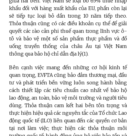
giữa hai bên. Việt Nam sẽ loại bỏ 65% thuế nhập
khẩu đối với hàng xuất khẩu của EU, phần còn lại
sẽ tiếp tục loại bỏ dần trong 10 năm tiếp theo.
Thỏa thuận cũng có các điều khoản cụ thể để giải
quyết các rào cản phi thuế quan trong lĩnh vực ô-
tô và bảo vệ một số sản phẩm thực phẩm và đồ
uống truyền thống của châu Âu tại Việt Nam
thông qua bảo hộ chỉ dẫn địa lý(1).
Bên cạnh việc mang đến những cơ hội kinh tế
quan trọng, EVFTA cũng bảo đảm thương mại, đầu
tư và phát triển bền vững luôn song hành bằng
cách thiết lập các tiêu chuẩn cao nhất về bảo hộ
lao động, an toàn, bảo vệ môi trường và người tiêu
dùng. Thỏa thuận cam kết hai bên tôn trọng và
thực hiện hiệu quả các nguyên tắc của Tổ chức Lao
động quốc tế (ILO) liên quan đến các quyền cơ bản
tại nơi làm việc; thực hiện các thỏa thuận môi
trường quốc tế; hành động ủng hộ việc bảo tồn và