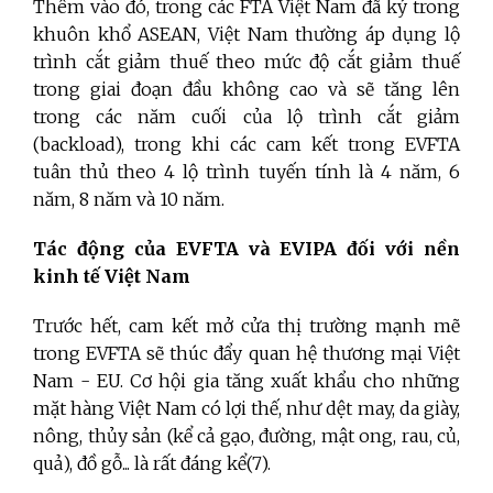
Thêm vào đó, trong các FTA Việt Nam đã ký trong
khuôn khổ ASEAN, Việt Nam thường áp dụng lộ
trình cắt giảm thuế theo mức độ cắt giảm thuế
trong giai đoạn đầu không cao và sẽ tăng lên
trong các năm cuối của lộ trình cắt giảm
(backload), trong khi các cam kết trong EVFTA
tuân thủ theo 4 lộ trình tuyến tính là 4 năm, 6
năm, 8 năm và 10 năm.
Tác động của EVFTA và EVIPA đối với nền
kinh tế Việt Nam
Trước hết, cam kết mở cửa thị trường mạnh mẽ
trong EVFTA sẽ thúc đẩy quan hệ thương mại Việt
Nam - EU. Cơ hội gia tăng xuất khẩu cho những
mặt hàng Việt Nam có lợi thế, như dệt may, da giày,
nông, thủy sản (kể cả gạo, đường, mật ong, rau, củ,
quả), đồ gỗ... là rất đáng kể(7).