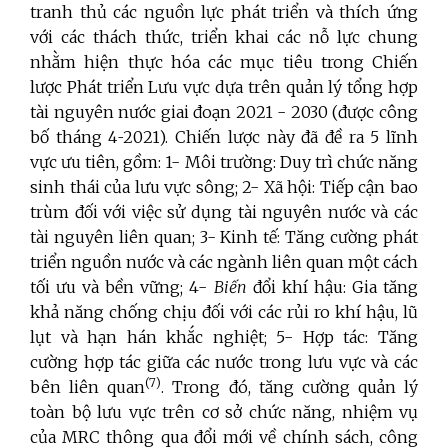
tranh thủ các nguồn lực phát triển
và
thích ứng
với
các thách thức, triển khai các nỗ lực chung
nhằm hiện thực hóa các mục tiêu trong Chiến
lược Phát triển Lưu vực dựa trên quản lý tổng hợp
tài nguyên nước giai đoạn
2021
-
2030
(
được công
bố tháng 4
-
2021
)
. Chiến lược
này
đã đề ra 5 lĩnh
vực ưu tiên, gồm: 1- Môi trường: Duy trì chức năng
sinh thái của lưu vực sông; 2- Xã hội: Tiếp cận bao
trùm đối với việc sử dụng tài nguyên nước và các
tài nguyên liên quan; 3- Kinh tế: Tăng cường phát
triển nguồn nước và các ngành liên quan một cách
tối ưu và bền vững; 4-
Biến
đổi khí hậu: Gia tăng
khả năng chống chịu đối với các rủi ro khí hậu, lũ
lụt và hạn hán khắc nghiệt; 5- Hợp tác: Tăng
cường hợp tác giữa các nước trong lưu vực và các
(7)
bên liên quan
. Trong đó, tăng cường quản lý
toàn bộ lưu vực trên cơ sở chức năng, nhiệm vụ
của MRC thông qua đổi mới về chính sách, công