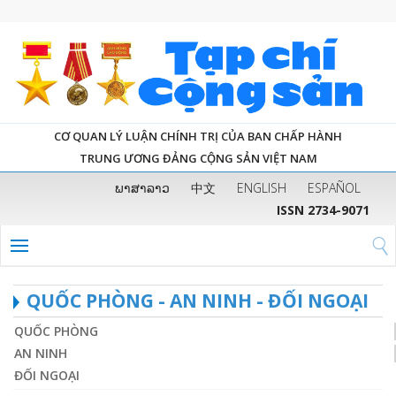
CƠ QUAN LÝ LUẬN CHÍNH TRỊ CỦA BAN CHẤP HÀNH
TRUNG ƯƠNG ĐẢNG CỘNG SẢN VIỆT NAM
ພາສາລາວ
中文
ENGLISH
ESPAÑOL
ISSN 2734-9071
QUỐC PHÒNG - AN NINH - ĐỐI NGOẠI
QUỐC PHÒNG
AN NINH
ĐỐI NGOẠI