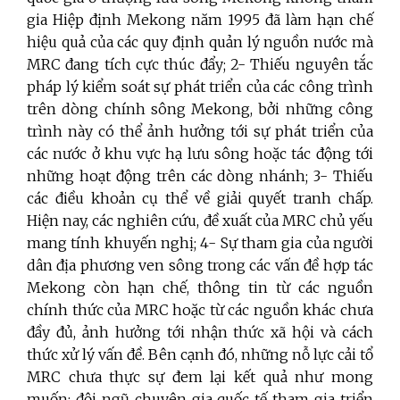
gia Hiệp định Mekong năm 1995 đã làm hạn chế
hiệu quả của các quy định quản lý nguồn nước mà
MRC đang tích cực thúc đẩy; 2- Thiếu nguyên tắc
pháp lý kiểm soát sự phát triển của các công trình
trên dòng chính sông Mekong, bởi những công
trình này có thể ảnh hưởng tới sự phát triển của
các nước ở khu vực hạ lưu sông hoặc tác động tới
những hoạt động trên các dòng nhánh; 3- Thiếu
các điều khoản cụ thể về giải quyết tranh chấp.
Hiện nay, các nghiên cứu, đề xuất của MRC chủ yếu
mang tính khuyến nghị; 4- Sự tham gia của người
dân địa phương
ven s
ô
ng trong
các
v
ấ
n đề h
ợ
p tác
Mekong
còn hạn
chế, thông tin từ các nguồn
chính
thức của MRC hoặc từ các nguồn khác chưa
đầy đủ,
ảnh hưởng tới nhận thức xã hội và cách
thức xử
lý vấn đề. Bên cạnh đó, những nỗ lực cải tổ
MRC chưa thực sự đem lại kết quả như mong
muốn; đội ngũ chuyên gia quốc tế tham gia triển