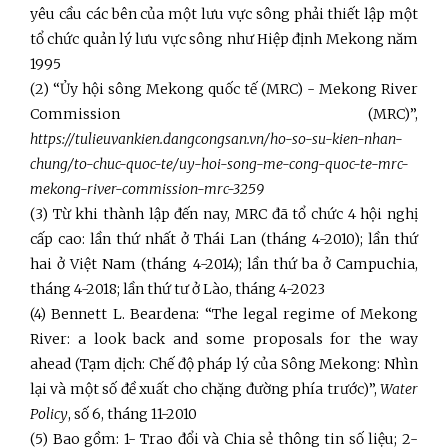
yêu cầu các bên của một lưu vực sông phải thiết lập một
tổ chức quản lý lưu vực sông như Hiệp định Mekong năm
1995
(2) “Ủy hội sông Mekong quốc tế (MRC) - Mekong River
Commission (MRC)”,
https://tulieuvankien.dangcongsan.vn/ho-so-su-kien-nhan-
chung/to-chuc-quoc-te/uy-hoi-song-me-cong-quoc-te-mrc-
mekong-river-commission-mrc-3259
(3) Từ khi thành lập đến nay, MRC đã tổ chức 4 hội nghị
cấp cao: lần thứ nhất ở Thái Lan (tháng 4-2010); lần thứ
hai ở Việt Nam (tháng 4-2014); lần thứ ba ở Campuchia,
tháng 4-2018; lần thứ tư ở Lào, tháng 4-2023
(4) Bennett L. Beardena: “The legal regime of Mekong
River: a look back and some proposals for the way
ahead (Tạm dịch: Chế độ pháp lý của Sông Mekong: Nhìn
lại và một số đề xuất cho chặng đường phía trước)”,
Water
Policy
, số 6, tháng 11-2010
(5) Bao gồm: 1- Trao đổi và Chia sẻ thông tin số liệu; 2-