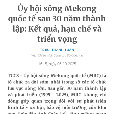
Ủy hội sông Mekong
quốc tế sau 30 năm thành
lập: Kết quả, hạn chế và
triển vọng
TS BÙI THANH TUẤN
Viện Chiến lược Công an, Bộ Công an
16:15, ngày 06-10-2025
TCCS - Ủy hội sông Mekong quốc tế (MRC) là
tổ chức ra đời sớm nhất trong số các tổ chức
lưu vực sông lớn. Sau gần 30 năm thành lập
và phát triển (1995 - 2025),
MRC không chỉ
đóng góp quan trọng đối với sự phát triển
kinh tế - xã hội, bảo vệ môi trường của khu
vực,
thúc đẩy tình đoàn kết,
tăng cường quan