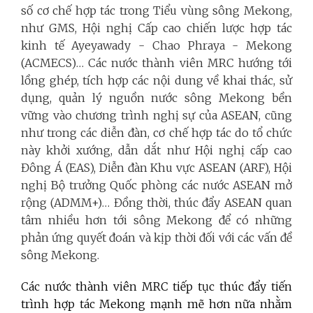
số cơ chế hợp tác trong Tiểu vùng sông Mekong,
như GMS, Hội nghị Cấp cao chiến lược hợp tác
kinh tế Ayeyawady - Chao Phraya - Mekong
(ACMECS)… Các nước thành viên MRC hướng tới
lồng ghép, tích hợp các nội dung về khai thác, sử
dụng, quản lý nguồn nước sông Mekong bền
vững vào chương trình nghị sự của ASEAN, cũng
như trong các diễn đàn, cơ chế hợp tác do tổ chức
này khởi xướng, dẫn dắt như Hội nghị cấp cao
Đông Á (EAS), Diễn đàn Khu vực ASEAN (ARF), Hội
nghị Bộ trưởng Quốc phòng các nước ASEAN mở
rộng (ADMM+)… Đồng thời, thúc đẩy ASEAN quan
tâm nhiều hơn tới sông Mekong để có những
phản ứng quyết đoán và kịp thời đối với các vấn đề
sông Mekong.
Các nước thành viên MRC tiếp tục thúc đẩy tiến
trình hợp tác Mekong mạnh mẽ hơn nữa nhằm