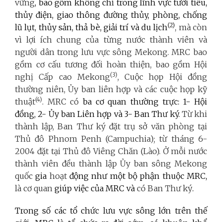
vững
, bao gồm không chỉ trong lĩnh vực tưới tiêu,
thủy điện, giao thông đường thủy, phòng, chống
(2)
lũ lụt, thủy sản, thả bè, giải trí và du lịch
, mà còn
vì lợi ích chung của từng nước thành viên và
người dân trong lưu vực sông Mekong. MRC bao
gồm cơ cấu tương đối hoàn thiện, bao gồm Hội
(3)
nghị Cấp cao Mekong
, Cuộc họp Hội đồng
thường niên, Ủy ban liên hợp và các cuộc họp kỹ
(4)
thuật
. MRC có
ba cơ quan thường trực: 1- Hội
đồng, 2- Ủy ban Liên hợp và 3- Ban Thư ký.
Từ khi
thành lập, Ban Thư ký đặt trụ sở văn phòng tại
Thủ đô Phnom Penh (Campuchia); từ tháng 6-
2004 đặt tại Thủ đô Viêng Chăn (Lào).
Ở mỗi nước
thành viên đều thành lập Ủy ban sông Mekong
quốc
gia
hoạt
động như một bộ phận thuộc MRC,
là cơ quan
giúp việc của MRC và
có Ban Thư ký
.
Trong số các tổ chức lưu vực sông lớn trên thế