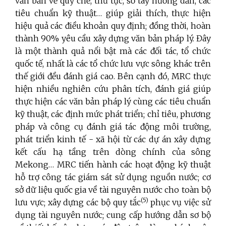
văn bản về quy chế, thủ tục, sổ tay hướng dẫn, các
tiêu chuẩn kỹ thuật… giúp giải thích, thực hiện
hiệu quả các điều khoản quy định; đồng thời, hoàn
thành 90% yêu cầu xây dựng văn bản pháp lý. Đây
là một thành quả nổi bật mà các đối tác, tổ chức
quốc tế, nhất là các tổ chức lưu vực sông khác trên
thế giới đều đánh giá cao. Bên cạnh đó, MRC thực
hiện nhiều nghiên cứu phân tích, đánh giá giúp
thực hiện các văn bản pháp lý cùng các tiêu chuẩn
kỹ thuật, các định mức phát triển; chỉ tiêu, phương
pháp và công cụ đánh giá tác động môi trường,
phát triển kinh tế - xã hội từ các dự án xây dựng
kết cấu hạ tầng trên dòng chính của sông
Mekong… MRC tiến hành các hoạt động kỹ thuật
hỗ trợ công tác giám sát sử dụng nguồn nước; cơ
sở dữ liệu quốc gia về tài nguyên nước cho toàn bộ
(5)
lưu vực; xây dựng các bộ quy tắc
phục vụ việc sử
dụng tài nguyên nước; cung cấp hướng dẫn sơ bộ