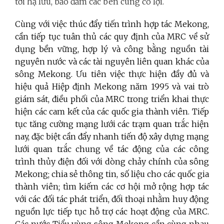
tới hạ lưu, bảo đảm các bên cùng có lợi.
Cùng với việc thúc đẩy tiến trình hợp tác Mekong,
cần tiếp tục tuân thủ các quy định của MRC về sử
dụng bền vững, hợp lý và công bằng nguồn tài
nguyên nước và các tài nguyên liên quan khác của
sông Mekong. Ưu tiên việc thực hiện đầy đủ và
hiệu quả Hiệp định Mekong năm 1995 và vai trò
giám sát, điều phối của MRC trong triển khai thực
hiện các cam kết của các quốc gia thành viên. Tiếp
tục tăng cường mạng lưới các trạm quan trắc hiện
nay, đặc biệt cần đẩy nhanh tiến độ xây dựng mạng
lưới quan trắc chung về tác động của các công
trình thủy điện đối với dòng chảy chính của sông
Mekong; chia sẻ thông tin, số liệu cho các quốc gia
thành viên; tìm kiếm các cơ hội mở rộng hợp tác
với các đối tác phát triển, đối thoại nhằm huy động
nguồn lực tiếp tục hỗ trợ
các hoạt động của
MRC.
Các nước Tiểu vùng sông Mekong cần cùng nhau