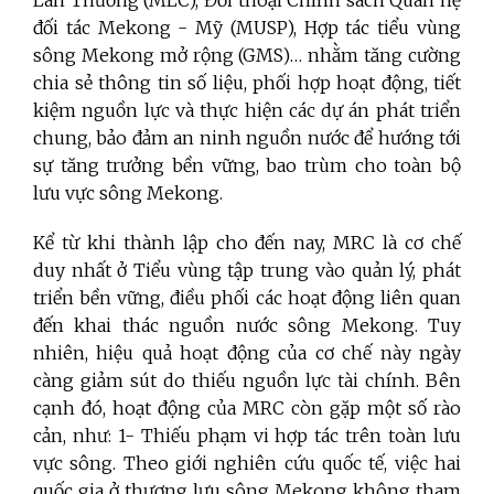
Lan Thương (MLC), Đối thoại Chính sách Quan hệ
đối tác Mekong - Mỹ (MUSP), Hợp tác tiểu vùng
sông Mekong mở rộng (GMS)… nhằm tăng cường
chia sẻ thông tin số liệu, phối hợp hoạt động, tiết
kiệm nguồn lực và thực hiện các dự án phát triển
chung, bảo đảm an ninh nguồn nước để hướng tới
sự tăng trưởng bền vững, bao trùm cho toàn bộ
lưu vực sông Mekong.
Kể từ khi thành lập cho đến nay, MRC là cơ chế
duy nhất ở Tiểu vùng tập trung vào quản lý, phát
triển bền vững, điều phối các hoạt động liên quan
đến khai thác nguồn nước sông Mekong. Tuy
nhiên, hiệu quả hoạt động của cơ chế này ngày
càng giảm sút do thiếu nguồn lực tài chính. Bên
cạnh đó, hoạt động của MRC còn gặp một số rào
cản, như: 1- Thiếu phạm vi hợp tác trên toàn lưu
vực sông. Theo giới nghiên cứu quốc tế, việc hai
quốc gia ở thượng lưu sông Mekong không tham