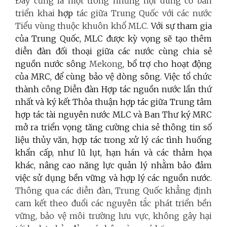
Đây cũng là một trong những nội dung cơ bản
triển khai
hợp
tác giữa Trung Quốc với các nước
Tiểu vùng thuộc khuôn khổ MLC.
Với sự tham gia
của Trung Quốc, MLC được kỳ vọng sẽ tạo thêm
diễn đàn đối thoại giữa các nước cùng chia sẻ
nguồn nước sông
Mekong
, bổ trợ cho hoạt động
của MRC, để cùng bảo vệ dòng sông. Việc tổ chức
thành công Diễn đàn Hợp tác nguồn nước lần thứ
nhất và ký kết Thỏa thuận hợp tác giữa Trung tâm
hợp tác tài nguyên nước MLC và Ban Thư ký MRC
mở ra triển vọng tăng cường chia sẻ thông tin số
liệu thủy văn, hợp tác trong xử lý các tình huống
khẩn cấp, như lũ lụt, hạn hán và các thảm họa
khác, nâng cao năng lực quản lý nhằm bảo đảm
việc sử dụng bền vững và hợp lý các nguồn nước.
Thông qua các diễn đàn, Trung Quốc khẳng định
cam kết theo đuổi các nguyên tắc phát triển bền
vững, bảo vệ môi trường lưu vực, không gây hại