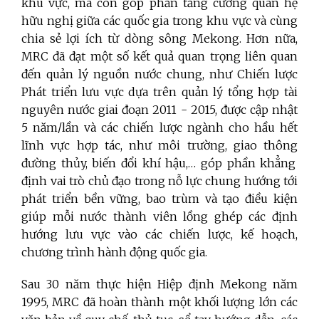
khu vực, mà còn góp phần tăng cường quan hệ
hữu nghị giữa các quốc gia trong khu vực và cùng
chia sẻ lợi ích từ dòng sông Mekong
.
Hơn nữa,
MRC đã đạt một số kết quả quan trọng liên quan
đến quản lý nguồn nước chung, như Chiến lược
Phát triển lưu vực dựa trên quản lý tổng hợp tài
nguyên nước giai đoạn 2011 - 2015, được cập nhật
5 năm/lần và các chiến lược ngành
cho hầu hết
lĩnh vực hợp tác
,
như môi trường, giao thông
đường
thủy, biến đổi khí hậu
,
… góp phần khẳng
định vai trò chủ đạo trong nỗ lực chung hướng tới
phát triển bền vững
, bao trùm
và
tạo điều kiện
giúp mỗi
nước
thành viên lồng ghép các định
hướng lưu vực
vào
các chiến lược,
kế hoạch,
chương trình hành động quốc gia.
Sau 30 năm thực hiện Hiệp định Mekong năm
1995, MRC đã hoàn thành một khối lượng lớn các