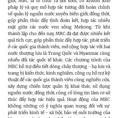
giới, MRC là tổ chức ra đời sớm, có khuôn khổ
pháp lý và quy mô hợp tác tương đối hoàn chỉnh
về quản lý nguồn nước xuyên biên giới; đồng thời,
góp phần thúc đẩy tình đoàn kết, hợp tác nhiều
mặt giữa các nước ven sông Mekong. Từ khi
thành lập cho đến nay,
MRC
đã đạt được nhiều kết
quả tích cực, góp phần thúc đẩy hợp tác, phát triển
ở các quốc gia thành viên, mở rộng hợp tác với hai
nước thượng lưu là Trung Quốc và Myanmar cùng
nhiều đối tác quốc tế khác.
Các chương trình của
MRC hỗ trợ điều tiết dòng chảy thượng - hạ lưu và
trang bị kiến thức, kinh nghiệm, công cụ hỗ trợ kỹ
thuật để các quốc gia thành viên cùng nghiên cứu,
xây dựng chiến lược quản lý, khai thác, sử dụng
nguồn nước; đồng thời, củng cố lòng tin làm cơ sở
thúc đẩy hợp tác hiệu quả.
Hoạt động của
MRC
không những có ý nghĩa quan trọng đối với sự
phát triển kinh tế - xã hội, bảo vệ môi trường của