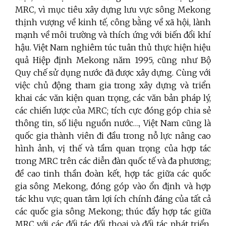
MRC, vì mục tiêu xây dựng lưu vực sông Mekong
thịnh vượng về kinh tế, công bằng về xã hội, lành
mạnh về môi trường và thích ứng với biến đổi khí
hậu. Việt Nam nghiêm túc tuân thủ thực hiện hiệu
quả Hiệp định Mekong năm 1995, cũng như Bộ
Quy chế sử dụng nước đã được xây dựng.
Cùng với
việc chủ động
tham gia trong xây dựng và triển
khai các văn kiện quan trọng, các văn bản pháp lý,
các chiến lược của MRC; tích cực đóng góp chia sẻ
thông tin, số liệu nguồn nước…,
Việt Nam cũng là
quốc gia thành viên đi đầu trong nỗ lực nâng cao
hình ảnh, vị thế và tầm quan trọng của hợp tác
trong
MRC
trên các diễn đàn quốc tế và đa phương;
đề cao tinh thần đoàn kết, hợp tác giữa các quốc
gia sông Mekong, đóng góp vào ổn định và hợp
tác khu vực; quan tâm lợi ích chính đáng của tất cả
các quốc gia sông Mekong; thúc đẩy hợp tác
giữa
MRC với các đối tác đối thoại và đối tác phát triển,