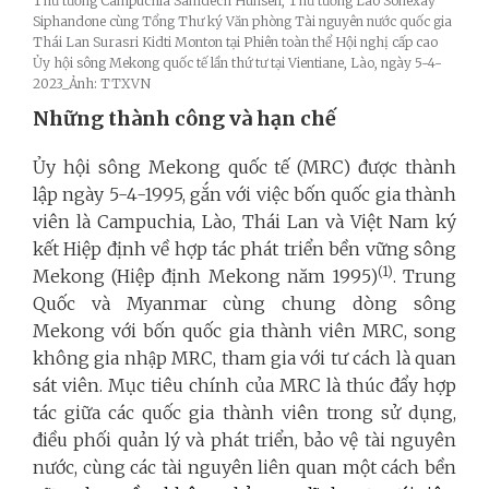
Thủ tướng Campuchia Samdech Hunsen, Thủ tướng Lào Sonexay
Siphandone cùng Tổng Thư ký Văn phòng Tài nguyên nước quốc gia
Thái Lan Surasri Kidti Monton tại Phiên toàn thể Hội nghị cấp cao
Ủy hội sông Mekong quốc tế lần thứ tư tại Vientiane, Lào, ngày 5-4-
2023_Ảnh: TTXVN
Những thành công và hạn chế
Ủy hội sông Mekong quốc tế (MRC) được thành
lập ngày 5-4-1995, gắn với việc bốn quốc gia thành
viên là Campuchia, Lào, Thái Lan và Việt Nam ký
kết Hiệp định về hợp tác phát triển bền vững sông
(1)
Mekong (Hiệp định Mekong năm 1995)
. Trung
Quốc và Myanmar cùng chung dòng sông
Mekong với bốn quốc gia thành viên MRC, song
không gia nhập MRC, tham gia với tư cách là quan
sát viên. Mục tiêu chính của MRC là thúc đẩy hợp
tác giữa các quốc gia thành viên trong sử dụng,
điều phối quản lý và phát triển, bảo vệ tài nguyên
nước, cùng các tài nguyên liên quan một cách bền