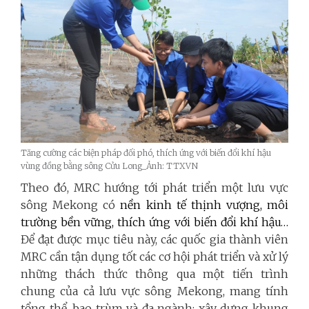
Tăng cường các biện pháp đối phó, thích ứng với biến đổi khí hậu
vùng đồng bằng sông Cửu Long_Ảnh: TTXVN
Theo đó, MRC hướng tới phát triển một lưu vực
sông Mekong có
nền kinh tế thịnh vượng, môi
trường bền vững
, thích ứng với
biến đổi khí hậu
…
Để đạt được mục tiêu này, các quốc gia thành viên
MRC cần tận dụng tốt các cơ hội phát triển và xử lý
những thách thức thông qua một tiến trình
chung của cả lưu vực sông Mekong, mang tính
tổng thể, bao trùm và đa ngành; xây dựng khung