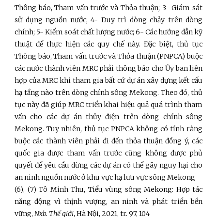
Thông báo, Tham vấn trước và Thỏa thuận; 3- Giám sát
sử dụng nguồn nước; 4- Duy trì dòng chảy trên dòng
chính; 5- Kiểm soát chất lượng nước; 6- Các hướng dẫn kỹ
thuật để thực hiện các quy chế này. Đặc biệt, thủ tục
Thông báo, Tham vấn trước và Thỏa thuận (PNPCA) buộc
các nước thành viên MRC phải thông báo cho Ủy ban liên
hợp của MRC khi tham gia bất cứ dự án xây dựng kết cấu
hạ tầng nào trên dòng chính sông Mekong. Theo đó, thủ
tục này đã giúp MRC triển khai hiệu quả quá trình tham
vấn cho các dự án thủy điện trên dòng chính sông
Mekong. Tuy nhiên, thủ tục PNPCA không có tính ràng
buộc các thành viên phải đi đến thỏa thuận đồng ý, các
quốc gia được tham vấn trước cũng không được phủ
quyết để yêu cầu dừng các dự án có thể gây nguy hại cho
an ninh nguồn nước ở khu vực hạ lưu vực sông Mekong
(6), (7) Tô Minh Thu, Tiểu vùng sông Mekong: Hợp tác
năng động vì thịnh vượng, an ninh và phát triển bền
vững,
Nxb. Thế giới
, Hà Nội, 2021, tr. 97, 104