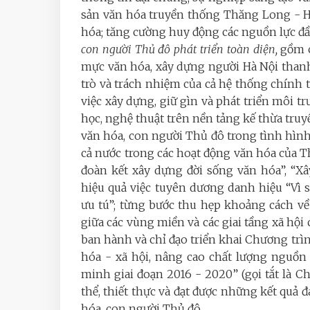
sản văn hóa truyền thống Thăng Long - Hà
hóa; tăng cường huy động các nguồn lực đầ
con người Thủ đô phát triển toàn diện,
gồm c
mực văn hóa, xây dựng người Hà Nội thanh l
trò và trách nhiệm của cả hệ thống chín
việc xây dựng, giữ gìn và phát triển môi
học, nghệ thuật trên nền tảng kế thừa tru
văn hóa, con người Thủ đô trong tình hình
cả nước trong các hoạt động văn hóa của T
đoàn kết xây dựng đời sống văn hóa”, “X
hiệu quả việc tuyên dương danh hiệu “Vì
ưu tú”; từng bước thu hẹp khoảng cách v
giữa các vùng miền và các giai tầng xã hộ
ban hành và chỉ đạo triển khai Chương trì
hóa - xã hội, nâng cao chất lượng nguồn
minh giai đoạn 2016 - 2020” (gọi tắt là 
thể, thiết thực và đạt được những kết quả 
hóa, con người Thủ đô.