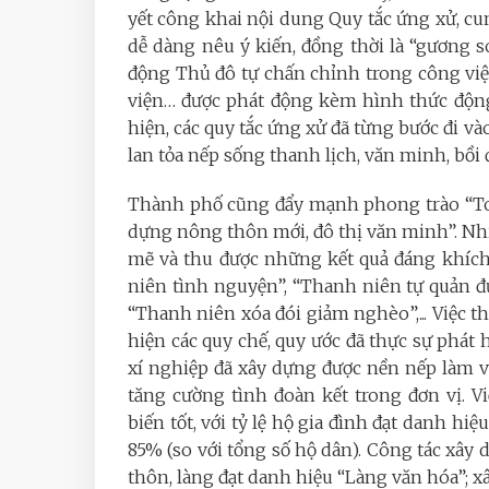
yết công khai nội dung Quy tắc ứng xử, c
dễ dàng nêu ý kiến, đồng thời là “gương s
động Thủ đô tự chấn chỉnh trong công việ
viện… được phát động kèm hình thức động
hiện, các quy tắc ứng xử đã từng bước đi và
lan tỏa nếp sống thanh lịch, văn minh, bồi
Thành phố cũng đẩy mạnh phong trào “Toà
dựng nông thôn mới, đô thị văn minh”. Nh
mẽ và thu được những kết quả đáng khích 
niên tình nguyện”, “Thanh niên tự quản đườ
“Thanh niên xóa đói giảm nghèo”,... Việc t
hiện các quy chế, quy ước đã thực sự phát 
xí nghiệp đã xây dựng được nền nếp làm vi
tăng cường tình đoàn kết trong đơn vị. 
biến tốt, với tỷ lệ hộ gia đình đạt danh h
85% (so với tổng số hộ dân). Công tác xây
thôn, làng đạt danh hiệu “Làng văn hóa”;