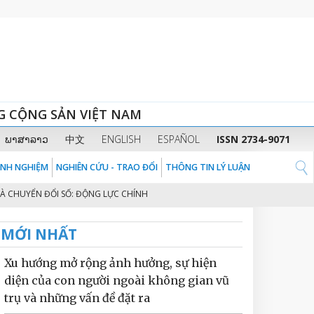
G CỘNG SẢN VIỆT NAM
ພາສາລາວ
中文
ENGLISH
ESPAÑOL
ISSN 2734-9071
KINH NGHIỆM
NGHIÊN CỨU - TRAO ĐỔI
THÔNG TIN LÝ LUẬN
YỂN ĐỔI SỐ: ĐỘNG LỰC CHÍNH CHO MÔ HÌNH TĂNG TRƯỞNG MỚI NÂNG TẦM 
MỚI NHẤT
Xu hướng mở rộng ảnh hưởng, sự hiện
diện của con người ngoài không gian vũ
trụ và những vấn đề đặt ra