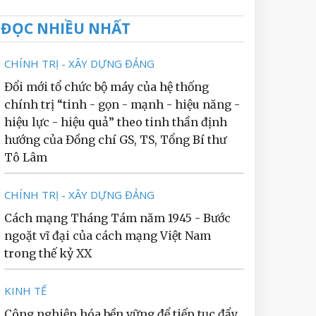
ĐỌC NHIỀU NHẤT
CHÍNH TRỊ - XÂY DỰNG ĐẢNG
Đổi mới tổ chức bộ máy của hệ thống
chính trị “tinh - gọn - mạnh - hiệu năng -
hiệu lực - hiệu quả” theo tinh thần định
hướng của Đồng chí GS, TS, Tổng Bí thư
Tô Lâm
CHÍNH TRỊ - XÂY DỰNG ĐẢNG
Cách mạng Tháng Tám năm 1945 - Bước
ngoặt vĩ đại của cách mạng Việt Nam
trong thế kỷ XX
KINH TẾ
Công nghiệp hóa bền vững để tiếp tục đẩy