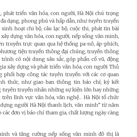
 phát triển văn hóa, con người, Hà Nội chú trọng
c đa dạng, phong phú và hấp dẫn, như tuyên truyền
sinh hoạt chi bộ, câu lạc bộ, cuộc thi, phát tin bài
ề xây dựng văn hóa, con người, nếp sống văn minh,
ên truyền trực quan qua hệ thống pa-nô, áp-phích,
 phương tiện truyền thông đại chúng, truyền thông
 trình có nội dung sâu sắc, góp phần cổ vũ, động
gia xây dựng và phát triển văn hóa, con người Thủ
 phối hợp công tác tuyên truyền với các cơ quan
h thức, như giao ban thông tin báo chí; ký kết
g tuyên truyền nhân những sự kiện lớn hay những
i trên lĩnh vực văn hóa, văn nghệ… Hà Nội tổ chức
ây dựng người Hà Nội thanh lịch, văn minh” từ năm
 các đơn vị báo chí tham gia, chất lượng ngày càng
minh và tăng cường nếp sống văn minh đô thị là