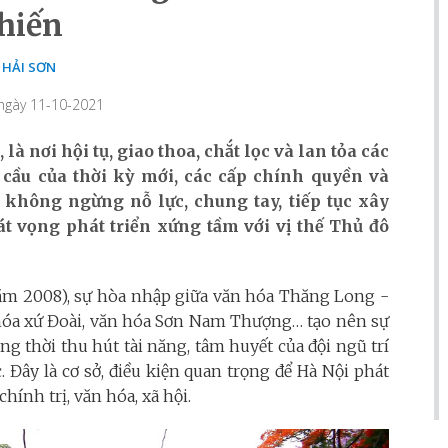
hiến
HẢI SƠN
 ngày 11-10-2021
là nơi hội tụ, giao thoa, chắt lọc và lan tỏa các
u cầu của thời kỳ mới, các cấp chính quyền và
không ngừng nỗ lực, chung tay, tiếp tục xây
t vọng phát triển xứng tầm với vị thế Thủ đô
năm 2008), sự hòa nhập giữa văn hóa Thăng Long -
 hóa xứ Đoài, văn hóa Sơn Nam Thượng… tạo nên sự
g thời thu hút tài năng, tâm huyết của đội ngũ trí
 Đây là cơ sở, điều kiện quan trọng để Hà Nội phát
hính trị, văn hóa, xã hội.