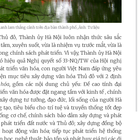
à danh lam thắng cảnh trên địa bàn thành phố_Ảnh: Tư liệu
Thủ đô, Thành ủy Hà Nội luôn nhận thức sâu sắc
 tâm, xuyên suốt, vừa là nhiệm vụ trước mắt, vừa là
rong chính sách phát triển. Vì vậy, Thành ủy Hà Nội
 có hiệu quả Nghị quyết số 33-NQ/TW của Hội nghị
át triển văn hóa, con người Việt Nam đáp ứng yêu
hiện mục tiêu xây dựng văn hóa Thủ đô với 2 định
 hóa,
gồm các nội dung chủ yếu: Đề cao tính đại
t triển văn hóa được đặt ngang tầm với kinh tế , chính
i xây dựng tư tưởng, đạo đức, lối sống của người Hà
̣o, tiêu biểu cho trí tuệ và truyền thống tốt đẹp
thống cơ chế, chính sách bảo đảm xây dựng và phát
 phát triển đất nước và Thủ đô; xây dựng đồng bộ
oạt động văn hóa; tiếp tục phát triển hệ thống
học, nghệ thuật; bảo tồn và phát huy giá trị các di