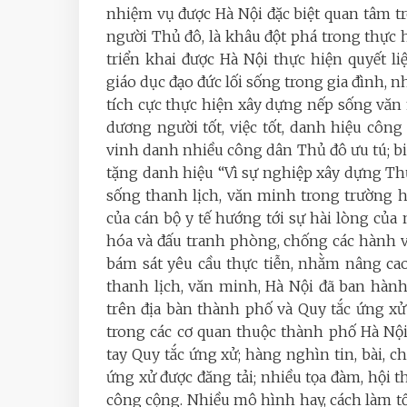
nhiệm vụ được Hà Nội đặc biệt quan tâm tr
người Thủ đô, là khâu đột phá trong thực 
triển khai được Hà Nội thực hiện quyết li
giáo dục đạo đức lối sống trong gia đình, 
tích cực thực hiện xây dựng nếp sống văn 
dương người tốt, việc tốt, danh hiệu côn
vinh danh nhiều công dân Thủ đô ưu tú; biể
tặng danh hiệu “Vì sự nghiệp xây dựng Th
sống thanh lịch, văn minh trong trường h
của cán bộ y tế hướng tới sự hài lòng của
hóa và đấu tranh phòng, chống các hành vi
bám sát yêu cầu thực tiễn, nhằm nâng cao
thanh lịch, văn minh, Hà Nội đã ban hàn
trên địa bàn thành phố và Quy tắc ứng xử
trong các cơ quan thuộc thành phố Hà Nội
tay Quy tắc ứng xử; hàng nghìn tin, bài, 
ứng xử được đăng tải; nhiều tọa đàm, hội t
công cộng. Nhiều mô hình hay, cách làm tố