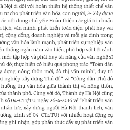
 Nội đi đôi với hoàn thiện hệ thống thiết chế văn
u tư cho phát triển văn hóa, con người;
2- Xây dựng
ác nội dung chủ yếu: Hoàn thiện các giá trị chuẩn
ịch, văn minh, phát triển toàn diện; phát huy vai
h trị, cộng đồng, doanh nghiệp và mỗi gia đình trong
 trường văn hóa lành mạnh; phát triển sự nghiệp văn
yền thống ngàn năm văn hiến, phù hợp với bối cảnh
 mới; tập hợp và phát huy tài năng của văn nghệ sĩ
hủ đô; thực hiện có hiệu quả phong trào “Toàn dân
ây dựng nông thôn mới, đô thị văn minh”, duy trì
 sự nghiệp xây dựng Thủ đô” và “Công dân Thủ đô
ề hưởng thụ văn hóa giữa thành thị và nông thôn,
i của thành phố. Cùng với đó, Thành ủy Hà Nội cũng
nh số 04-CTr/TU, ngày 26-4-2016 về “Phát triển văn
 nhân lực, xây dựng người Hà Nội thanh lịch, văn
Chương trình số 04-CTr/TU) với nhiều hoạt động cụ
đáng ghi nhận, góp phần thúc đẩy sự phát triển văn