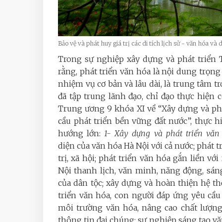
Bảo vệ và phát huy giá trị các di tích lịch sử - văn hóa v
Trong sự nghiệp xây dựng và phát triển 
rằng, phát triển văn hóa là nội dung trọng
nhiệm vụ cơ bản và lâu dài, là trung tâm t
đã tập trung lãnh đạo, chỉ đạo thực hiện
Trung ương 9 khóa XI về “Xây dựng và ph
cầu phát triển bền vững đất nước”, thực 
hướng lớn:
1- Xây dựng và phát triển văn
diện của văn hóa Hà Nội với cả nước; phá
trị, xã hội; phát triển văn hóa gắn liền vớ
Nội thanh lịch, văn minh, năng động, sáng ta
của dân tộc; xây dựng và hoàn thiện hệ 
triển văn hóa, con người đáp ứng yêu cầu
môi trường văn hóa, nâng cao chất lượng h
thông tin đại chúng; sự nghiệp sáng tạo văn 