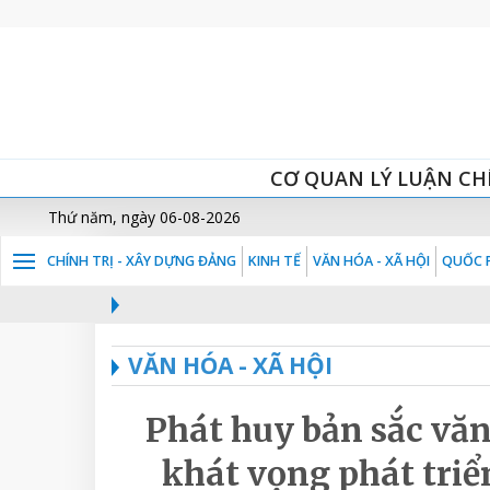
CƠ QUAN LÝ LUẬN CH
Thứ năm, ngày 06-08-2026
CHÍNH TRỊ - XÂY DỰNG ĐẢNG
KINH TẾ
VĂN HÓA - XÃ HỘI
QUỐC P
VĂN HÓA - XÃ HỘI
Phát huy bản sắc văn
khát vọng phát tri