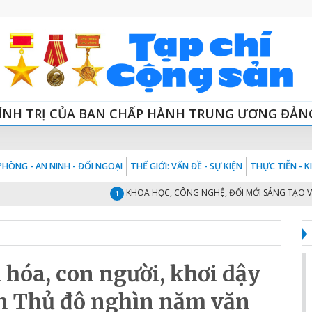
ÍNH TRỊ CỦA BAN CHẤP HÀNH TRUNG ƯƠNG ĐẢN
HÒNG - AN NINH - ĐỐI NGOẠI
THẾ GIỚI: VẤN ĐỀ - SỰ KIỆN
THỰC TIỄN - 
KHOA HỌC, CÔNG NGHỆ, ĐỔI MỚI SÁNG TẠO VÀ CHU
1
 hóa, con người, khơi dậy
ển Thủ đô nghìn năm văn