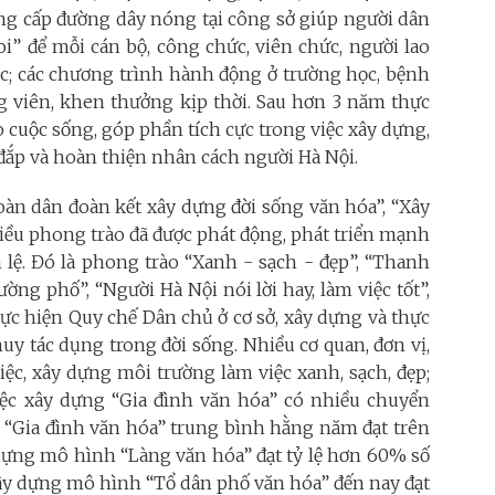
ung cấp đường dây nóng tại công sở giúp người dân
oi” để mỗi cán bộ, công chức, viên chức, người lao
c; các chương trình hành động ở trường học, bệnh
 viên, khen thưởng kịp thời. Sau hơn 3 năm thực
o cuộc sống, góp phần tích cực trong việc xây dựng,
 đắp và hoàn thiện nhân cách người Hà Nội.
n dân đoàn kết xây dựng đời sống văn hóa”, “Xây
iều phong trào đã được phát động, phát triển mạnh
lệ. Đó là phong trào “Xanh - sạch - đẹp”, “Thanh
ng phố”, “Người Hà Nội nói lời hay, làm việc tốt”,
hực hiện Quy chế Dân chủ ở cơ sở, xây dựng và thực
huy tác dụng trong đời sống. Nhiều cơ quan, đơn vị,
ệc, xây dựng môi trường làm việc xanh, sạch, đẹp;
Việc xây dựng “Gia đình văn hóa” có nhiều chuyển
iệu “Gia đình văn hóa” trung bình hằng năm đạt trên
 dựng mô hình “Làng văn hóa” đạt tỷ lệ hơn 60% số
 xây dựng mô hình “Tổ dân phố văn hóa” đến nay đạt