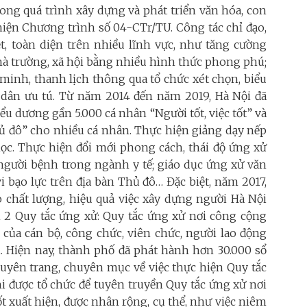
ong quá trình xây dựng và phát triển văn hóa, con
hiện Chương trình số 04-CTr/TU. Công tác chỉ đạo,
ệt, toàn diện trên nhiều lĩnh vực, như tăng cường
nhà trường, xã hội bằng nhiều hình thức phong phú;
minh, thanh lịch thông qua tổ chức xét chọn, biểu
g dân ưu tú. Từ năm 2014 đến năm 2019, Hà Nội đã
u dương gần 5.000 cá nhân “Người tốt, việc tốt” và
ủ đô” cho nhiều cá nhân. Thực hiện giảng dạy nếp
ọc. Thực hiện đổi mới phong cách, thái độ ứng xử
 người bệnh trong ngành y tế; giáo dục ứng xử văn
 bạo lực trên địa bàn Thủ đô… Đặc biệt, năm 2017,
 chất lượng, hiệu quả việc xây dựng người Hà Nội
h 2 Quy tắc ứng xử: Quy tắc ứng xử nơi công cộng
 của cán bộ, công chức, viên chức, người lao động
. Hiện nay, thành phố đã phát hành hơn 30.000 sổ
chuyên trang, chuyên mục về việc thực hiện Quy tắc
hi được tổ chức để tuyên truyền Quy tắc ứng xử nơi
t xuất hiện, được nhân rộng, cụ thể, như việc niêm